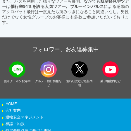
また、バスを利用した様々なツアーも展開。なかでも
航空祭見学ツア
ー
は
催行率94％を誇る人気ツアー。ブルーインパルス
による感動の
アクロバット飛行は一度見たら病みつきになること間違いなし。男性
だけでなく女性グループのお客様にも多数ご参加いただいておりま
す。
フォロワー、お友達募集中
割引クーポン配布中
グルメ・旅行情報な
運行状況など最新情
乗り場案内など
ど
報
HOME
会社案内
運輸安全マネジメント
標識・約款
特定商取引法に基づく表記