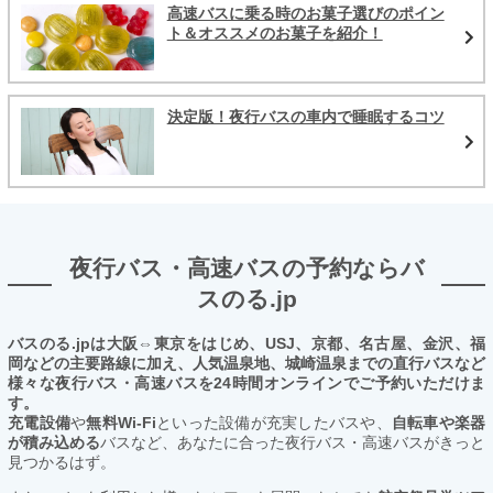
高速バスに乗る時のお菓子選びのポイン
ト＆オススメのお菓子を紹介！
決定版！夜行バスの車内で睡眠するコツ
夜行バス・高速バスの予約ならバ
スのる.jp
バスのる.jpは大阪⇔東京をはじめ、USJ、京都、名古屋、金沢、福
岡などの主要路線に加え、人気温泉地、城崎温泉までの直行バスなど
様々な夜行バス・高速バスを24時間オンラインでご予約いただけま
す。
充電設備
や
無料Wi-Fi
といった設備が充実したバスや、
自転車や楽器
が積み込める
バスなど、あなたに合った夜行バス・高速バスがきっと
見つかるはず。