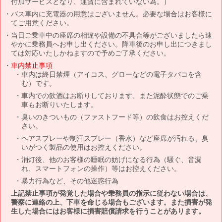
付加サービスとなり、運賃に含まれていない為。）
バス車内に充電器の用意はございません。必要な場合はお客様に
てご用意ください。
当日ご乗車中の座席の相違や設備の不具合等がございましたら速
やかに乗務員へお申し出ください。降車後のお申し出につきまし
ては対応いたしかねますので予めご了承ください。
車内禁止事項
車内は終日禁煙（アイコス、グローなどの電子タバコを含
む）です。
車内での飲酒はお断りしております、また泥酔状態でのご乗
車もお断りいたします。
臭いのきついもの（ファストフード等）の飲食はお控えくだ
さい。
ヘアスプレーや制汗スプレー（香水）など座席が汚れる、臭
いがつく製品の使用はお控えください。
消灯後、他のお客様の睡眠の妨げになる行為（騒ぐ、音漏
れ、スマートフォンの操作）等はお控えください。
暴力行為など、その他迷惑行為
上記禁止事項が発覚した場合や乗務員の指示に従わない場合は、
警察に連絡の上、下車を命じる場合もございます。また損害が発
生した場合にはお客様に損害賠償請求を行うことがあります。