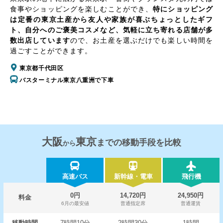
食事やショッピングを楽しむことができ、
特にショッピング
は定番の東京土産から友人や家族が喜ぶちょっとしたギフ
ト、自分へのご褒美コスメなど、気軽に立ち寄れる店舗が多
数出店しています
ので、お土産を選ぶだけでも楽しい時間を
過ごすことができます。
東京都千代田区
バスターミナル東京八重洲で下車
大阪
東京
までの移動手段を比較
から
高速バス
新幹線・電車
飛行機
0円
14,720円
24,950円
料金
6月の最安値
普通指定席
普通運賃
移動時間
7時間10分
2時間30分
1時間