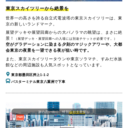
東京スカイツリーから絶景を
世界一の高さを誇る自立式電波塔の東京スカイツリーは、東
京の新しいランドマーク。
展望デッキや展望回廊からの大パノラマの眺望は、まさに絶
景！
（展望デッキ・展望回廊への入場には別途チケットが必要です。）
空がグラデーションに染まる夕刻のマジックアワーや、大都
会東京の夜景を一望できる夜が狙い時です。
また、東京スカイツリータウンや東京ソラマチ、すみだ水族
館などの周辺施設も人気スポットとなっています。
東京都墨田区押上1-1-2
バスターミナル東京八重洲で下車
旅の思い出に、特別なお土産探し