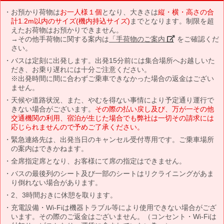
お預かり荷物は
お一人様１個
となり、大きさは
縦・横・高さの合
計1.2m以内のサイズ(機内持込サイズ)
までとなります。制限を超
えたお荷物はお預かりできません。
→その他手荷物に関する案内は
「手荷物のご案内」
をご確認くだ
さい。
バスは定刻に出発します。出発15分前には集合場所へお越しいた
だき、お乗り遅れには十分ご注意ください。
※出発時間に間に合わずご乗車できなかった場合の返金はござい
ません。
天候や道路状況、また、やむを得ない事情により予定通り運行で
きない場合がございます。
その際の払い戻し及び、万が一その他
交通機関の利用、宿泊が生じた場合でも弊社は一切その請求には
応じられませんので予めご了承ください。
緊急連絡先は、出発当日のキャンセル受付専用です。ご乗車場所
の案内はできかねます。
全席指定席となり、お客様にて席の指定はできません。
バスの最後列のシート及び一部のシートはリクライニングがあま
り倒れない場合があります。
2、3時間おきに休憩を取ります。
充電設備・Wi-Fiは機器トラブル等により使用できない場合がござ
います。その際のご返金はございません。（コンセント・Wi-Fiは