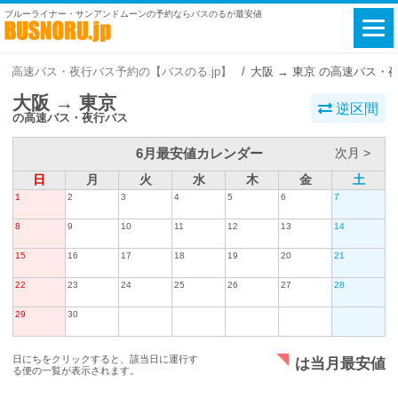
ブルーライナー・サンアンドムーンの予約ならバスのるが最安値
高速バス・夜行バス予約の【バスのる.jp】
大阪 → 東京 の高速バス・
大阪 → 東京
逆区間
の高速バス・夜行バス
6月最安値カレンダー
次月 >
日
月
火
水
木
金
土
1
2
3
4
5
6
7
8
9
10
11
12
13
14
15
16
17
18
19
20
21
22
23
24
25
26
27
28
29
30
日にちをクリックすると、該当日に運行す
は当月最安値
る便の一覧が表示されます。