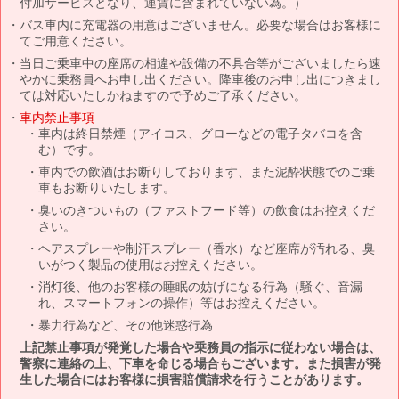
付加サービスとなり、運賃に含まれていない為。）
バス車内に充電器の用意はございません。必要な場合はお客様に
てご用意ください。
当日ご乗車中の座席の相違や設備の不具合等がございましたら速
やかに乗務員へお申し出ください。降車後のお申し出につきまし
ては対応いたしかねますので予めご了承ください。
車内禁止事項
車内は終日禁煙（アイコス、グローなどの電子タバコを含
む）です。
車内での飲酒はお断りしております、また泥酔状態でのご乗
車もお断りいたします。
臭いのきついもの（ファストフード等）の飲食はお控えくだ
さい。
ヘアスプレーや制汗スプレー（香水）など座席が汚れる、臭
いがつく製品の使用はお控えください。
消灯後、他のお客様の睡眠の妨げになる行為（騒ぐ、音漏
れ、スマートフォンの操作）等はお控えください。
暴力行為など、その他迷惑行為
上記禁止事項が発覚した場合や乗務員の指示に従わない場合は、
警察に連絡の上、下車を命じる場合もございます。また損害が発
生した場合にはお客様に損害賠償請求を行うことがあります。