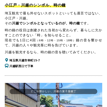
小江戸・川越のシンボル、時の鐘
埼玉観光で最も外せないスポットといっても過言ではない、
小江戸・川越。
その
川越でシンボルとなっているのが、時の鐘
です。
時の鐘の役目は創建された当初から変わらず、暮らしに欠か
すことのできない「時」を知らせること。
現在でも1日に4回
鐘の音を響かせ
（6時・12時・15時・18時）
て、川越の人々や観光客に時を告げています。
川越を観光するなら、時の鐘の音を聴いてみてください。
埼玉県川越市幸町15-7
川越駅西口で下車
どこか懐かしい、川越の菓子屋横丁