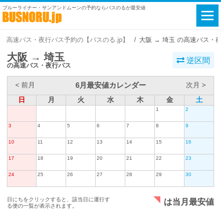
ブルーライナー・サンアンドムーンの予約ならバスのるが最安値
高速バス・夜行バス予約の【バスのる.jp】
大阪 → 埼玉 の高速バス・
大阪 → 埼玉
逆区間
の高速バス・夜行バス
6月最安値カレンダー
< 前月
次月 >
日
月
火
水
木
金
土
1
2
3
4
5
6
7
8
9
10
11
12
13
14
15
16
17
18
19
20
21
22
23
24
25
26
27
28
29
30
日にちをクリックすると、該当日に運行す
は当月最安値
る便の一覧が表示されます。