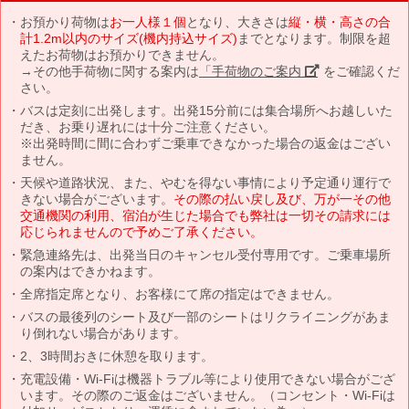
お預かり荷物は
お一人様１個
となり、大きさは
縦・横・高さの合
計1.2m以内のサイズ(機内持込サイズ)
までとなります。制限を超
えたお荷物はお預かりできません。
→その他手荷物に関する案内は
「手荷物のご案内」
をご確認くだ
さい。
バスは定刻に出発します。出発15分前には集合場所へお越しいた
だき、お乗り遅れには十分ご注意ください。
※出発時間に間に合わずご乗車できなかった場合の返金はござい
ません。
天候や道路状況、また、やむを得ない事情により予定通り運行で
きない場合がございます。
その際の払い戻し及び、万が一その他
交通機関の利用、宿泊が生じた場合でも弊社は一切その請求には
応じられませんので予めご了承ください。
緊急連絡先は、出発当日のキャンセル受付専用です。ご乗車場所
の案内はできかねます。
全席指定席となり、お客様にて席の指定はできません。
バスの最後列のシート及び一部のシートはリクライニングがあま
り倒れない場合があります。
2、3時間おきに休憩を取ります。
充電設備・Wi-Fiは機器トラブル等により使用できない場合がござ
います。その際のご返金はございません。（コンセント・Wi-Fiは