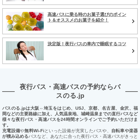
高速バスに乗る時のお菓子選びのポイン
ト＆オススメのお菓子を紹介！
決定版！夜行バスの車内で睡眠するコツ
夜行バス・高速バスの予約ならバ
スのる.jp
バスのる.jpは大阪⇔埼玉をはじめ、USJ、京都、名古屋、金沢、福
岡などの主要路線に加え、人気温泉地、城崎温泉までの直行バスなど
様々な夜行バス・高速バスを24時間オンラインでご予約いただけま
す。
充電設備
や
無料Wi-Fi
といった設備が充実したバスや、
自転車や楽器
が積み込める
バスなど、あなたに合った夜行バス・高速バスがきっと