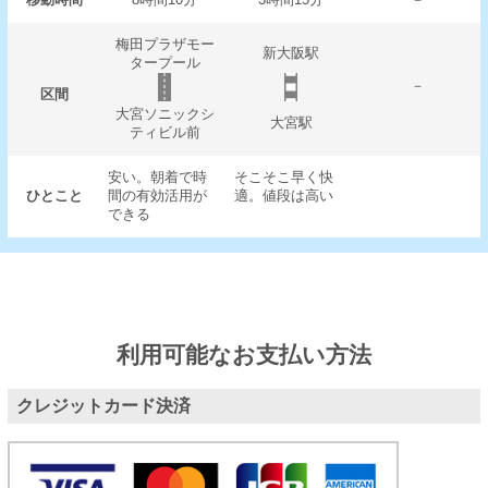
梅田プラザモー
新大阪駅
タープール
－
区間
大宮ソニックシ
大宮駅
ティビル前
安い。朝着で時
そこそこ早く快
ひとこと
間の有効活用が
適。値段は高い
できる
利用可能なお支払い方法
クレジットカード決済