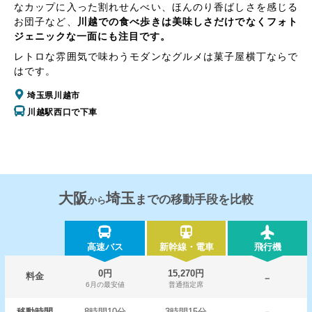
なカップに入った割れせんべい、ほんのり香ばしさを感じる
お団子など、
川越での食べ歩きは美味しさだけでなくフォト
ジェニックな一面にも注目です。
レトロな雰囲気で味わうモダンなグルメは菓子屋横丁ならで
はです。
埼玉県川越市
川越駅西口で下車
大阪
埼玉
までの移動手段を比較
から
高速バス
新幹線・電車
飛行機
0円
15,270円
料金
－
6月の最安値
普通指定席
移動時間
8時間10分
3時間15分
－