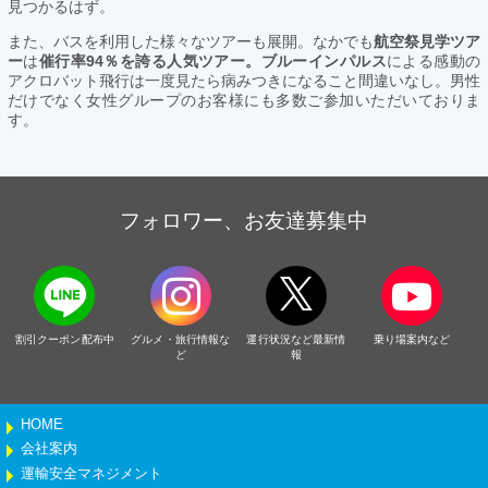
見つかるはず。
また、バスを利用した様々なツアーも展開。なかでも
航空祭見学ツア
ー
は
催行率94％を誇る人気ツアー。ブルーインパルス
による感動の
アクロバット飛行は一度見たら病みつきになること間違いなし。男性
だけでなく女性グループのお客様にも多数ご参加いただいておりま
す。
フォロワー、お友達募集中
割引クーポン配布中
グルメ・旅行情報な
運行状況など最新情
乗り場案内など
ど
報
HOME
会社案内
運輸安全マネジメント