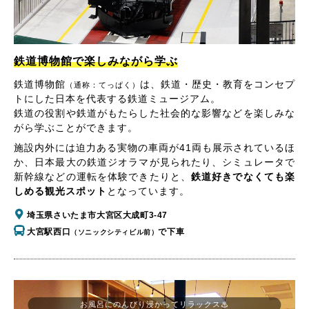
鉄道博物館で楽しみながら学ぶ
鉄道博物館
は、鉄道・歴史・教育をコンセプ
（通称：てっぱく）
トにした日本を代表する鉄道ミュージアム。
鉄道の役割や鉄道がもたらした社会的な影響などを楽しみな
がら学ぶことができます。
施設内外には迫力ある実物の車両が41両も展示されているほ
か、日本最大の鉄道ジオラマが見られたり、シミュレータで
新幹線などの運転を体験できたりと、
鉄道好きでなくても楽
しめる観光スポット
となっています。
埼玉県さいたま市大宮区大成町3-47
大宮駅西口
で下車
（ソニックシティビル前）
お風呂にのんびり浸かってリラックス♨