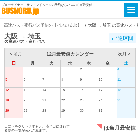
ブルーライナー・サンアンドムーンの予約ならバスのるが最安値
高速バス・夜行バス予約の【バスのる.jp】
大阪 → 埼玉 の高速バス・
大阪 → 埼玉
逆区間
の高速バス・夜行バス
12月最安値カレンダー
< 前月
次月 >
日
月
火
水
木
金
土
1
2
3
4
5
6
7
8
9
10
11
12
13
14
15
16
17
18
19
20
21
22
23
24
25
26
27
28
29
30
31
日にちをクリックすると、該当日に運行す
は当月最安値
る便の一覧が表示されます。