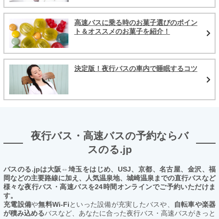
高速バスに乗る時のお菓子選びのポイン
ト＆オススメのお菓子を紹介！
決定版！夜行バスの車内で睡眠するコツ
夜行バス・高速バスの予約ならバ
スのる.jp
バスのる.jpは大阪⇔埼玉をはじめ、USJ、京都、名古屋、金沢、福
岡などの主要路線に加え、人気温泉地、城崎温泉までの直行バスなど
様々な夜行バス・高速バスを24時間オンラインでご予約いただけま
す。
充電設備
や
無料Wi-Fi
といった設備が充実したバスや、
自転車や楽器
が積み込める
バスなど、あなたに合った夜行バス・高速バスがきっと