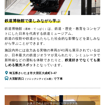
鉄道博物館で楽しみながら学ぶ
鉄道博物館
は、鉄道・歴史・教育をコンセプ
（通称：てっぱく）
トにした日本を代表する鉄道ミュージアム。
鉄道の役割や鉄道がもたらした社会的な影響などを楽しみな
がら学ぶことができます。
施設内外には迫力ある実物の車両が41両も展示されているほ
か、日本最大の鉄道ジオラマが見られたり、シミュレータで
新幹線などの運転を体験できたりと、
鉄道好きでなくても楽
しめる観光スポット
となっています。
埼玉県さいたま市大宮区大成町3-47
大宮駅西口
で下車
（ソニックシティビル前）
お風呂にのんびり浸かってリラックス♨