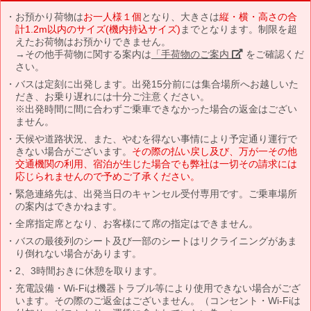
お預かり荷物は
お一人様１個
となり、大きさは
縦・横・高さの合
計1.2m以内のサイズ(機内持込サイズ)
までとなります。制限を超
えたお荷物はお預かりできません。
→その他手荷物に関する案内は
「手荷物のご案内」
をご確認くだ
さい。
バスは定刻に出発します。出発15分前には集合場所へお越しいた
だき、お乗り遅れには十分ご注意ください。
※出発時間に間に合わずご乗車できなかった場合の返金はござい
ません。
天候や道路状況、また、やむを得ない事情により予定通り運行で
きない場合がございます。
その際の払い戻し及び、万が一その他
交通機関の利用、宿泊が生じた場合でも弊社は一切その請求には
応じられませんので予めご了承ください。
緊急連絡先は、出発当日のキャンセル受付専用です。ご乗車場所
の案内はできかねます。
全席指定席となり、お客様にて席の指定はできません。
バスの最後列のシート及び一部のシートはリクライニングがあま
り倒れない場合があります。
2、3時間おきに休憩を取ります。
充電設備・Wi-Fiは機器トラブル等により使用できない場合がござ
います。その際のご返金はございません。（コンセント・Wi-Fiは