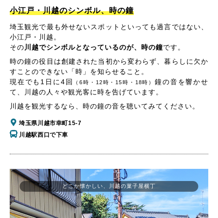
小江戸・川越のシンボル、時の鐘
埼玉観光で最も外せないスポットといっても過言ではない、
小江戸・川越。
その
川越でシンボルとなっているのが、時の鐘
です。
時の鐘の役目は創建された当初から変わらず、暮らしに欠か
すことのできない「時」を知らせること。
現在でも1日に4回
鐘の音を響かせ
（6時・12時・15時・18時）
て、川越の人々や観光客に時を告げています。
川越を観光するなら、時の鐘の音を聴いてみてください。
埼玉県川越市幸町15-7
川越駅西口で下車
どこか懐かしい、川越の菓子屋横丁