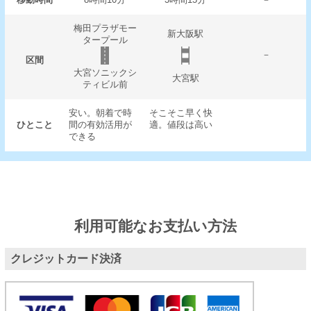
梅田プラザモー
新大阪駅
タープール
－
区間
大宮ソニックシ
大宮駅
ティビル前
安い。朝着で時
そこそこ早く快
ひとこと
間の有効活用が
適。値段は高い
できる
利用可能なお支払い方法
クレジットカード決済