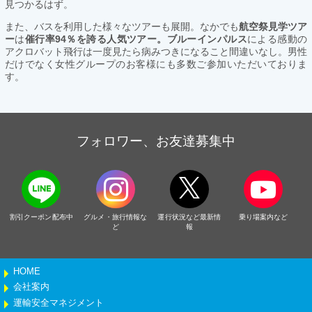
見つかるはず。
また、バスを利用した様々なツアーも展開。なかでも
航空祭見学ツア
ー
は
催行率94％を誇る人気ツアー。ブルーインパルス
による感動の
アクロバット飛行は一度見たら病みつきになること間違いなし。男性
だけでなく女性グループのお客様にも多数ご参加いただいておりま
す。
フォロワー、お友達募集中
割引クーポン配布中
グルメ・旅行情報な
運行状況など最新情
乗り場案内など
ど
報
HOME
会社案内
運輸安全マネジメント