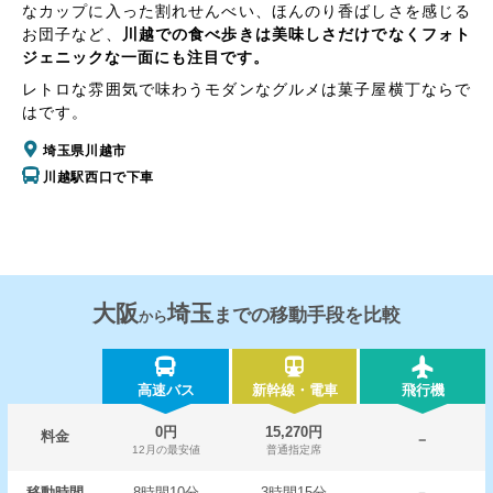
なカップに入った割れせんべい、ほんのり香ばしさを感じる
お団子など、
川越での食べ歩きは美味しさだけでなくフォト
ジェニックな一面にも注目です。
レトロな雰囲気で味わうモダンなグルメは菓子屋横丁ならで
はです。
埼玉県川越市
川越駅西口で下車
大阪
埼玉
までの移動手段を比較
から
高速バス
新幹線・電車
飛行機
0円
15,270円
料金
－
12月の最安値
普通指定席
移動時間
8時間10分
3時間15分
－