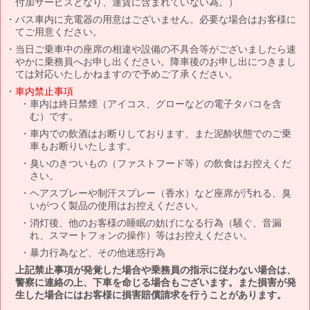
付加サービスとなり、運賃に含まれていない為。）
バス車内に充電器の用意はございません。必要な場合はお客様に
てご用意ください。
当日ご乗車中の座席の相違や設備の不具合等がございましたら速
やかに乗務員へお申し出ください。降車後のお申し出につきまし
ては対応いたしかねますので予めご了承ください。
車内禁止事項
車内は終日禁煙（アイコス、グローなどの電子タバコを含
む）です。
車内での飲酒はお断りしております、また泥酔状態でのご乗
車もお断りいたします。
臭いのきついもの（ファストフード等）の飲食はお控えくだ
さい。
ヘアスプレーや制汗スプレー（香水）など座席が汚れる、臭
いがつく製品の使用はお控えください。
消灯後、他のお客様の睡眠の妨げになる行為（騒ぐ、音漏
れ、スマートフォンの操作）等はお控えください。
暴力行為など、その他迷惑行為
上記禁止事項が発覚した場合や乗務員の指示に従わない場合は、
警察に連絡の上、下車を命じる場合もございます。また損害が発
生した場合にはお客様に損害賠償請求を行うことがあります。