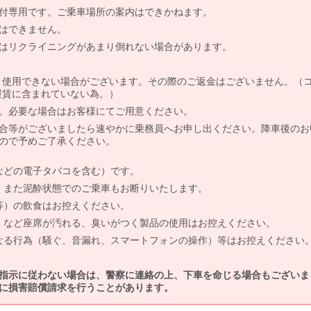
付専用です。ご乗車場所の案内はできかねます。
はできません。
はリクライニングがあまり倒れない場合があります。
より使用できない場合がございます。その際のご返金はございません。（
、運賃に含まれていない為。）
。必要な場合はお客様にてご用意ください。
合等がございましたら速やかに乗務員へお申し出ください。降車後のお
ので予めご了承ください。
などの電子タバコを含む）です。
、また泥酔状態でのご乗車もお断りいたします。
等）の飲食はお控えください。
）など座席が汚れる、臭いがつく製品の使用はお控えください。
なる行為（騒ぐ、音漏れ、スマートフォンの操作）等はお控えください
指示に従わない場合は、警察に連絡の上、下車を命じる場合もございま
に損害賠償請求を行うことがあります。