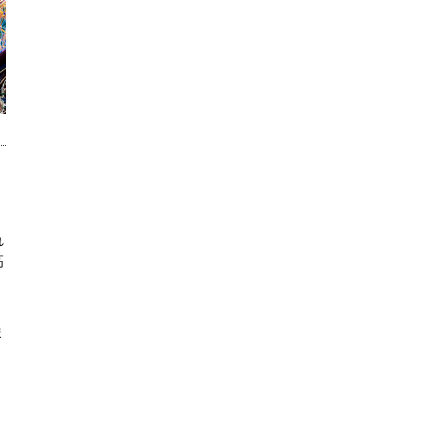
れ
高
、
ま
く