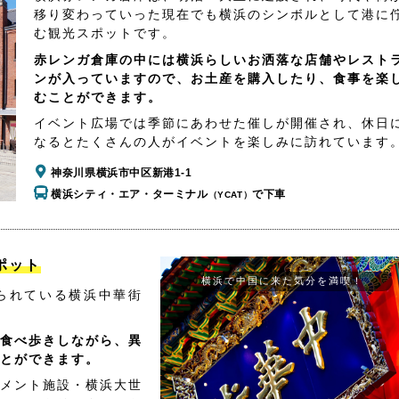
移り変わっていった現在でも横浜のシンボルとして港に
む観光スポットです。
赤レンガ倉庫の中には横浜らしいお洒落な店舗やレスト
ンが入っていますので、お土産を購入したり、食事を楽
むことができます。
イベント広場では季節にあわせた催しが開催され、休日
なるとたくさんの人がイベントを楽しみに訪れています
神奈川県横浜市中区新港1-1
横浜シティ・エア・ターミナル
で下車
（YCAT）
ポット
横浜で中国に来た気分を満喫！
られている横浜中華街
食べ歩きしながら、異
とができます。
メント施設・横浜大世