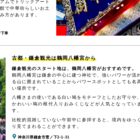
アムでトリックアート
館で中華街らしいお土
み方があります。
で下車
古都・鎌倉観光は鶴岡八幡宮から
鎌倉観光のスタート地は、鶴岡八幡宮がおすすめです。
鶴岡八幡宮は鎌倉の中心に建つ神社で、強いパワーが流
る山に囲まれていることからパワースポットとしても名
い場所です。
八幡さまの使いである白い鳩をモチーフとしたお守りや
かわいい鳩の根付入りおみくじなどが人気となってい
す。
比較的混雑していない午前中に参拝すると、境内をゆっ
り見てまわることができます。
神奈川県鎌倉市雪ノ下2-1-31