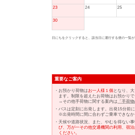
23
24
25
30
日にちをクリックすると、該当日に運行する便の一覧が
重要なご案内
お預かり荷物は
お一人様１個
となり、大
ます。制限を超えたお荷物はお預かりで
→その他手荷物に関する案内は
「手荷物
バスは定刻に出発します。出発15分前
※出発時間に間に合わずご乗車できなか
天候や道路状況、また、やむを得ない事
び、万が一その他交通機関の利用、宿泊
ください。