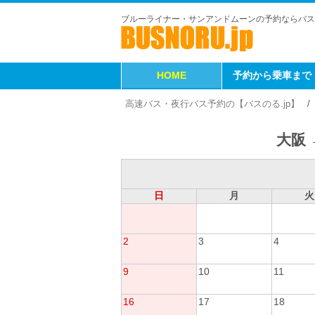
ブルーライナー・サンアンドムーンの予約ならバス
HOME
予約から乗車まで
高速バス・夜行バス予約の【バスのる.jp】
大阪 
日
月
火
2
3
4
9
10
11
16
17
18