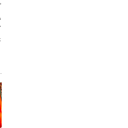
佇
ラ
し
に
。