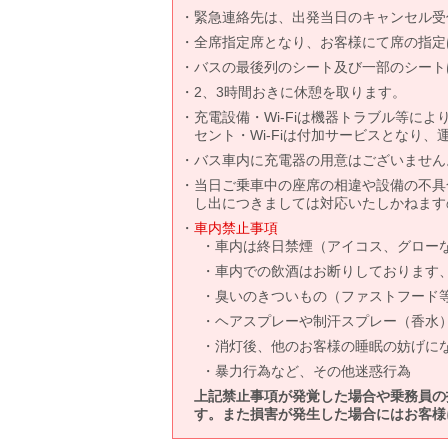
緊急連絡先は、出発当日のキャンセル受
全席指定席となり、お客様にて席の指定
バスの最後列のシート及び一部のシート
2、3時間おきに休憩を取ります。
充電設備・Wi-Fiは機器トラブル等に
セント・Wi-Fiは付加サービスとなり
バス車内に充電器の用意はございません
当日ご乗車中の座席の相違や設備の不具
し出につきましては対応いたしかねます
車内禁止事項
車内は終日禁煙（アイコス、グロー
車内での飲酒はお断りしております
臭いのきついもの（ファストフード
ヘアスプレーや制汗スプレー（香水
消灯後、他のお客様の睡眠の妨げに
暴力行為など、その他迷惑行為
上記禁止事項が発覚した場合や乗務員の
す。また損害が発生した場合にはお客様