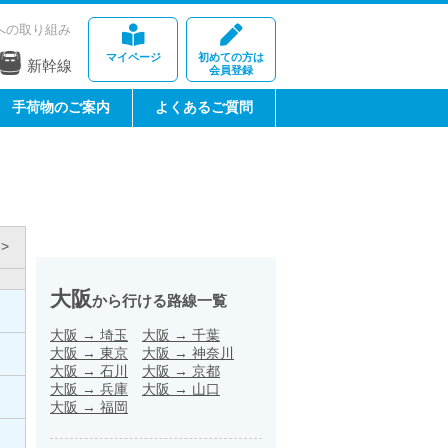
への取り組み
マイページ
初めての方は
新幹線
会員登録
手荷物のご案内
よくあるご質問
>
大阪
から行ける路線一覧
大阪
→
埼玉
大阪
→
千葉
大阪
→
東京
大阪
→
神奈川
大阪
→
石川
大阪
→
京都
大阪
→
兵庫
大阪
→
山口
大阪
→
福岡