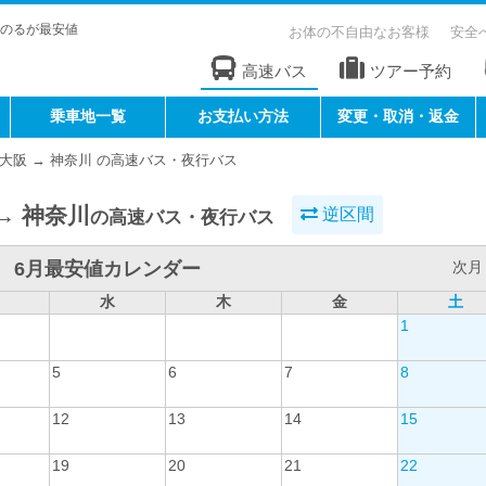
のるが最安値
お体の不自由なお客様
安全
高速バス
ツアー予約
乗車地一覧
お支払い方法
変更・取消・返金
大阪 → 神奈川 の高速バス・夜行バス
→ 神奈川
逆区間
の高速バス・夜行バス
6月最安値カレンダー
次月 
水
木
金
土
1
5
6
7
8
12
13
14
15
19
20
21
22