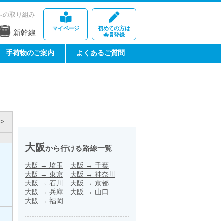
への取り組み
マイページ
初めての方は
新幹線
会員登録
手荷物のご案内
よくあるご質問
>
大阪
から行ける路線一覧
大阪
→
埼玉
大阪
→
千葉
大阪
→
東京
大阪
→
神奈川
大阪
→
石川
大阪
→
京都
大阪
→
兵庫
大阪
→
山口
大阪
→
福岡