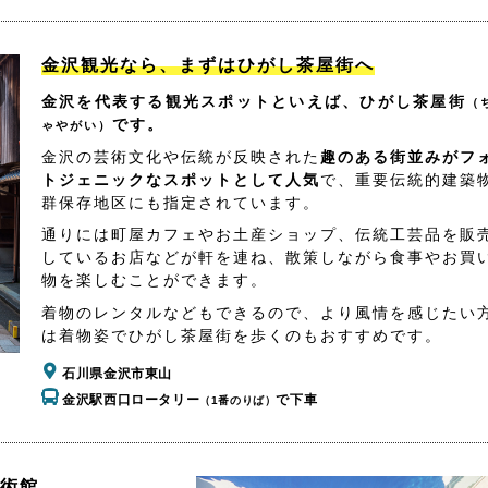
金沢観光なら、まずはひがし茶屋街へ
金沢を代表する観光スポットといえば、ひがし茶屋街
（
です。
ゃやがい）
金沢の芸術文化や伝統が反映された
趣のある街並みがフ
トジェニックなスポットとして人気
で、重要伝統的建築
群保存地区にも指定されています。
通りには町屋カフェやお土産ショップ、伝統工芸品を販
しているお店などが軒を連ね、散策しながら食事やお買
物を楽しむことができます。
着物のレンタルなどもできるので、より風情を感じたい
は着物姿でひがし茶屋街を歩くのもおすすめです。
石川県金沢市東山
金沢駅西口ロータリー
で下車
（1番のりば）
美術館