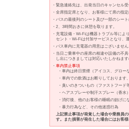
緊急連絡先は、出発当日のキャンセル受
全席指定席となり、お客様にて席の指定
バスの最後列のシート及び一部のシート
2、3時間おきに休憩を取ります。
充電設備・Wi-Fiは機器トラブル等に
セント・Wi-Fiは付加サービスとなり
バス車内に充電器の用意はございません
当日ご乗車中の座席の相違や設備の不具
し出につきましては対応いたしかねます
車内禁止事項
車内は終日禁煙（アイコス、グロー
車内での飲酒はお断りしております
臭いのきついもの（ファストフード
ヘアスプレーや制汗スプレー（香水
消灯後、他のお客様の睡眠の妨げに
暴力行為など、その他迷惑行為
上記禁止事項が発覚した場合や乗務員の
す。また損害が発生した場合にはお客様