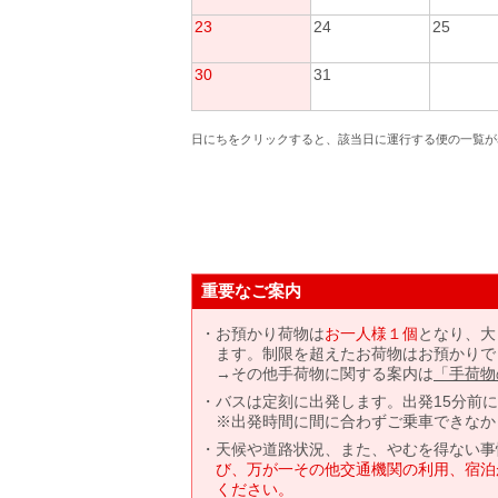
23
24
25
30
31
日にちをクリックすると、該当日に運行する便の一覧が
重要なご案内
お預かり荷物は
お一人様１個
となり、大
ます。制限を超えたお荷物はお預かりで
→その他手荷物に関する案内は
「手荷物
バスは定刻に出発します。出発15分前
※出発時間に間に合わずご乗車できなか
天候や道路状況、また、やむを得ない事
び、万が一その他交通機関の利用、宿泊
ください。