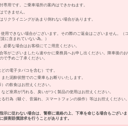
付専用です。ご乗車場所の案内はできかねます。
はできません。
はリクライニングがあまり倒れない場合があります。
より使用できない場合がございます。その際のご返金はございません。（
、運賃に含まれていない為。）
。必要な場合はお客様にてご用意ください。
合等がございましたら速やかに乗務員へお申し出ください。降車後のお
ので予めご了承ください。
などの電子タバコを含む）です。
、また泥酔状態でのご乗車もお断りいたします。
等）の飲食はお控えください。
）など座席が汚れる、臭いがつく製品の使用はお控えください。
なる行為（騒ぐ、音漏れ、スマートフォンの操作）等はお控えください
指示に従わない場合は、警察に連絡の上、下車を命じる場合もございま
に損害賠償請求を行うことがあります。