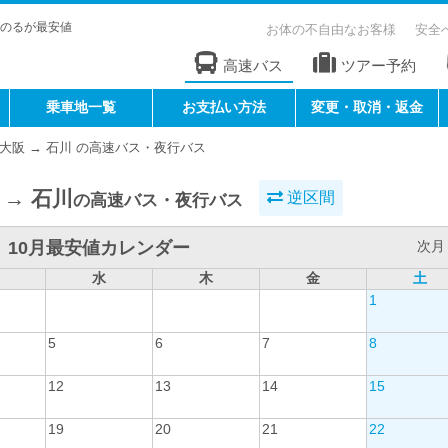
のるが最安値
お体の不自由なお客様
安全
高速バス
ツアー予約
乗車地一覧
お支払い方法
変更・取消・返金
大阪 → 石川 の高速バス・夜行バス
 → 石川
逆区間
の高速バス・夜行バス
10月最安値カレンダー
次月 
水
木
金
土
1
5
6
7
8
12
13
14
15
19
20
21
22