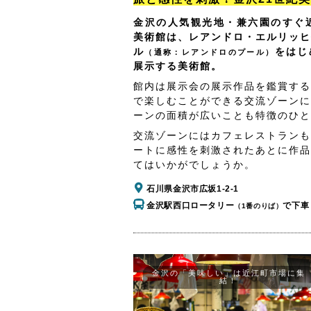
金沢の人気観光地・兼六園のすぐ近
美術館は、レアンドロ・エルリッヒ
ル
をはじ
（通称：レアンドロのプール）
展示する美術館。
館内は展示会の展示作品を鑑賞する
で楽しむことができる交流ゾーンに
ーンの面積が広いことも特徴のひと
交流ゾーンにはカフェレストランも
ートに感性を刺激されたあとに作品
てはいかがでしょうか。
石川県金沢市広坂1-2-1
金沢駅西口ロータリー
で下車
（1番のりば）
金沢の「美味しい」は近江町市場に集
結！