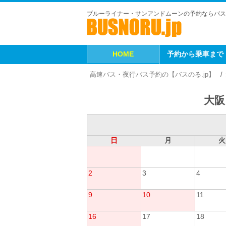
ブルーライナー・サンアンドムーンの予約ならバス
HOME
予約から乗車まで
高速バス・夜行バス予約の【バスのる.jp】
大阪
日
月
火
2
3
4
9
10
11
16
17
18