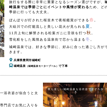
旅行をする際に非常に重要となるシーズン選びですが、
崎温泉では季節ごとにイベントや風情が変わる
ため、ど
季節に行っても大丈夫。
春
ぼんぼりが灯された桜並木で夜桜鑑賞ができる
。
夏
大硲川での灯籠流しと美しい花火が見られる
。
秋
11月上旬に解禁される松葉ガニに舌鼓を打つ
。
冬
雪化粧をした風情ある温泉街で芯から温まる
。
城崎温泉では、好きな季節に、好みに合った過ごし方が
きます。
兵庫県豊岡市城崎町
城崎温泉
で下車
（城崎温泉モータープール）
夜も楽しい城崎温泉を浴衣姿でそぞろ歩
き
一浴衣姿が似合うと太
専門店でお気に入りを