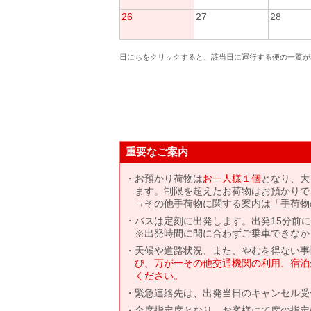
26
27
28
日にちをクリックすると、該当日に運行する便の一覧が
重要なご案内
お預かり荷物は
お一人様１個
となり、大
ます。制限を超えたお荷物はお預かりで
→その他手荷物に関する案内は
「手荷物
バスは定刻に出発します。出発15分前
※出発時間に間に合わずご乗車できなか
天候や道路状況、また、やむを得ない事
び、万が一その他交通機関の利用、宿泊
ください。
緊急連絡先は、出発当日のキャンセル受
全席指定席となり、お客様にて席の指定