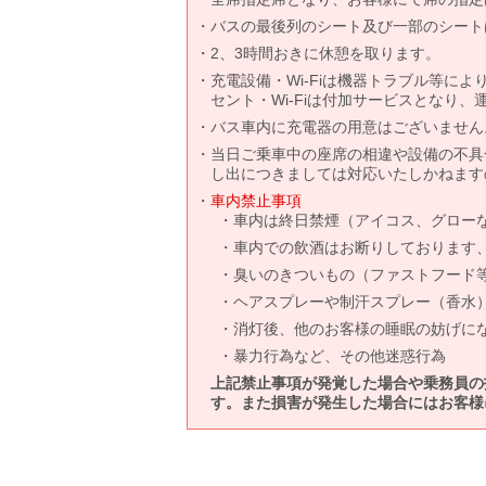
バスの最後列のシート及び一部のシート
2、3時間おきに休憩を取ります。
充電設備・Wi-Fiは機器トラブル等に
セント・Wi-Fiは付加サービスとなり
バス車内に充電器の用意はございません
当日ご乗車中の座席の相違や設備の不具
し出につきましては対応いたしかねます
車内禁止事項
車内は終日禁煙（アイコス、グロー
車内での飲酒はお断りしております
臭いのきついもの（ファストフード
ヘアスプレーや制汗スプレー（香水
消灯後、他のお客様の睡眠の妨げに
暴力行為など、その他迷惑行為
上記禁止事項が発覚した場合や乗務員の
す。また損害が発生した場合にはお客様