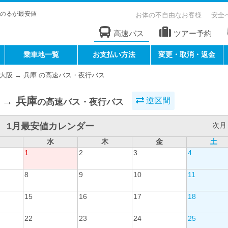
のるが最安値
お体の不自由なお客様
安全
高速バス
ツアー予約
乗車地一覧
お支払い方法
変更・取消・返金
大阪 → 兵庫 の高速バス・夜行バス
 → 兵庫
逆区間
の高速バス・夜行バス
1月最安値カレンダー
次月 
水
木
金
土
1
2
3
4
8
9
10
11
15
16
17
18
22
23
24
25