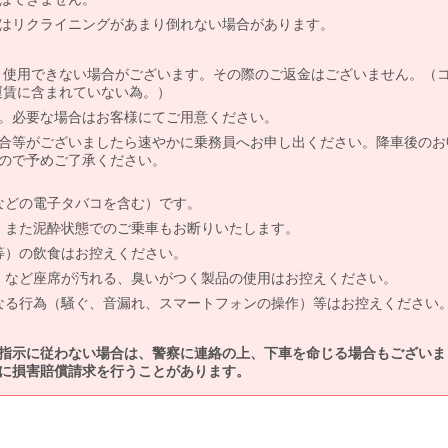
はリクライニングがあまり倒れない場合があります。
より使用できない場合がございます。その際のご返金はございません。（
、運賃に含まれていない為。）
。必要な場合はお客様にてご用意ください。
合等がございましたら速やかに乗務員へお申し出ください。降車後のお
ので予めご了承ください。
などの電子タバコを含む）です。
、また泥酔状態でのご乗車もお断りいたします。
等）の飲食はお控えください。
）など座席が汚れる、臭いがつく製品の使用はお控えください。
なる行為（騒ぐ、音漏れ、スマートフォンの操作）等はお控えください
指示に従わない場合は、警察に連絡の上、下車を命じる場合もございま
に損害賠償請求を行うことがあります。