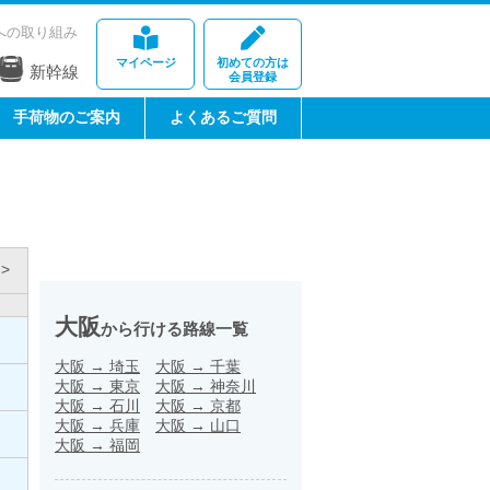
への取り組み
マイページ
初めての方は
新幹線
会員登録
手荷物のご案内
よくあるご質問
>
大阪
から行ける路線一覧
大阪
→
埼玉
大阪
→
千葉
大阪
→
東京
大阪
→
神奈川
大阪
→
石川
大阪
→
京都
大阪
→
兵庫
大阪
→
山口
大阪
→
福岡