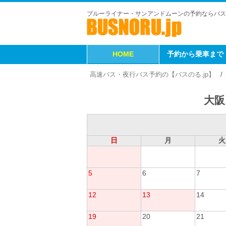
ブルーライナー・サンアンドムーンの予約ならバス
HOME
予約から乗車まで
高速バス・夜行バス予約の【バスのる.jp】
大阪
日
月
火
5
6
7
12
13
14
19
20
21