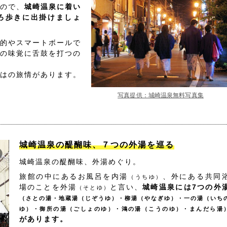
ので、
城崎温泉に着い
ろ歩きに出掛けましょ
的やスマートボールで
の味覚に舌鼓を打つの
はの旅情があります。
写真提供：城崎温泉無料写真集
城崎温泉の醍醐味、７つの外湯を巡る
城崎温泉の醍醐味、外湯めぐり。
旅館の中にあるお風呂を内湯
、外にある共同
（うちゆ）
場のことを外湯
と言い、
城崎温泉には7つの外
（そとゆ）
（さとの湯・地蔵湯（じぞうゆ）・柳湯（やなぎゆ）・一の湯（いち
ゆ）・御所の湯（ごしょのゆ）・鴻の湯（こうのゆ）・まんだら湯
があります。