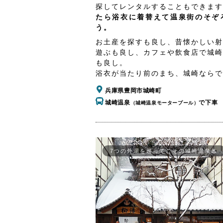
探してレンタルすることもできます
たら浴衣に着替えて温泉街のそぞ
う。
お土産を探すも良し、昔懐かしい射
遊ぶも良し、カフェや飲食店で城崎
も良し。
浴衣が当たり前のまち、城崎ならで
兵庫県豊岡市城崎町
城崎温泉
で下車
（城崎温泉モータープール）
7つの外湯を巡ってこその城崎温泉♨