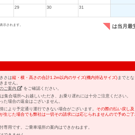
29
30
31
表示されます。
は当月最
きさは
縦・横・高さの合計1.2m以内のサイズ(機内持込サイズ)
までとな
きません。
のご案内」
をご確認ください。
には集合場所へお越しいただき、お乗り遅れには十分ご注意ください。
った場合の返金はございません。
情により予定通り運行できない場合がございます。
その際の払い戻し及
が生じた場合でも弊社は一切その請求には応じられませんので予めご了
付専用です。ご乗車場所の案内はできかねます。
はできません。