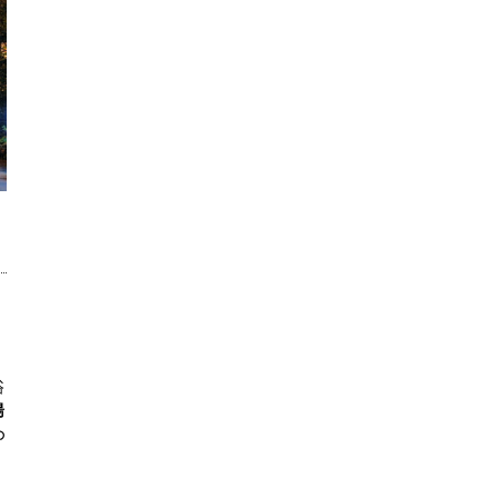
浴
湯
の
）