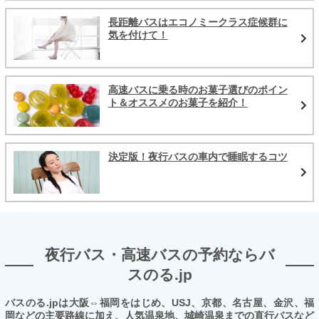
長距離バスはエコノミークラス症候群に
気を付けて！
高速バスに乗る時のお菓子選びのポイン
ト＆オススメのお菓子を紹介！
決定版！夜行バスの車内で睡眠するコツ
夜行バス・高速バスの予約ならバ
スのる.jp
バスのる.jpは大阪⇔福岡をはじめ、USJ、京都、名古屋、金沢、福
岡などの主要路線に加え、人気温泉地、城崎温泉までの直行バスなど