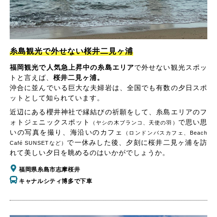
糸島観光で外せない桜井二見ヶ浦
福岡観光で人気急上昇中の糸島エリア
で外せない観光スポッ
トと言えば、
桜井二見ヶ浦。
沖合に並んでいる巨大な夫婦岩は、全国でも有数の夕日スポ
ットとして知られています。
近辺にある櫻井神社で縁結びの祈願をして、糸島エリアのフ
ォトジェニックスポット
で思い思
（ヤシの木ブランコ、天使の羽）
いの写真を撮り、海沿いのカフェ
（ロンドンバスカフェ、Beach
で一休みした後、夕刻に桜井二見ヶ浦を訪
Café SUNSETなど）
れて美しい夕日を眺めるのはいかがでしょうか。
福岡県糸島市志摩桜井
キャナルシティ博多で下車