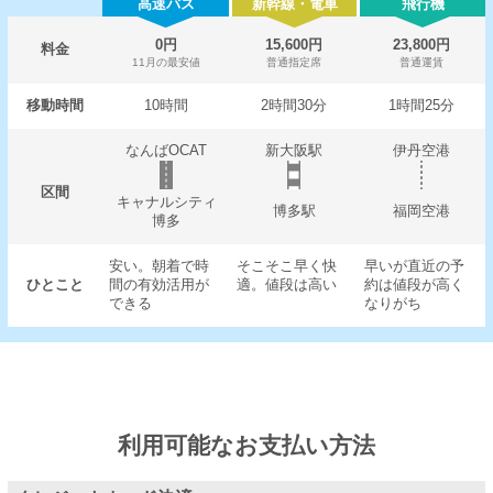
高速バス
新幹線・電車
飛行機
0円
15,600円
23,800円
料金
11月の最安値
普通指定席
普通運賃
移動時間
10時間
2時間30分
1時間25分
なんばOCAT
新大阪駅
伊丹空港
区間
キャナルシティ
博多駅
福岡空港
博多
安い。朝着で時
そこそこ早く快
早いが直近の予
ひとこと
間の有効活用が
適。値段は高い
約は値段が高く
できる
なりがち
利用可能なお支払い方法