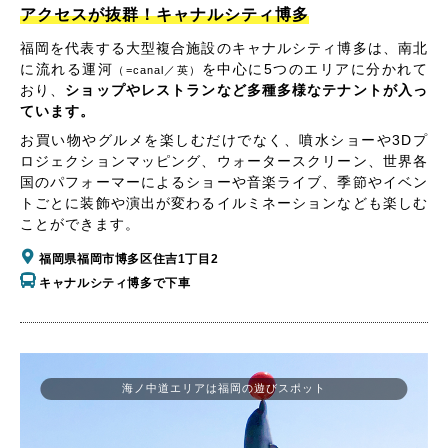
アクセスが抜群！キャナルシティ博多
福岡を代表する大型複合施設のキャナルシティ博多は、南北
に流れる運河
を中心に5つのエリアに分かれて
（=canal／英）
おり、
ショップやレストランなど多種多様なテナントが入っ
ています。
お買い物やグルメを楽しむだけでなく、噴水ショーや3Dプ
ロジェクションマッピング、ウォータースクリーン、世界各
国のパフォーマーによるショーや音楽ライブ、季節やイベン
トごとに装飾や演出が変わるイルミネーションなども楽しむ
ことができます。
福岡県福岡市博多区住吉1丁目2
キャナルシティ博多で下車
海ノ中道エリアは福岡の遊びスポット