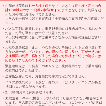
お預かり荷物は
お一人様１個
となり、大きさは
縦・横・高さの合
計1.2m以内のサイズ(機内持込サイズ)
までとなります。制限を超
えたお荷物はお預かりできません。
→その他手荷物に関する案内は
「手荷物のご案内」
をご確認くだ
さい。
バスは定刻に出発します。出発15分前には集合場所へお越しいた
だき、お乗り遅れには十分ご注意ください。
※出発時間に間に合わずご乗車できなかった場合の返金はござい
ません。
天候や道路状況、また、やむを得ない事情により予定通り運行で
きない場合がございます。
その際の払い戻し及び、万が一その他
交通機関の利用、宿泊が生じた場合でも弊社は一切その請求には
応じられませんので予めご了承ください。
緊急連絡先は、出発当日のキャンセル受付専用です。ご乗車場所
の案内はできかねます。
全席指定席となり、お客様にて席の指定はできません。
バスの最後列のシート及び一部のシートはリクライニングがあま
り倒れない場合があります。
2、3時間おきに休憩を取ります。
充電設備・Wi-Fiは機器トラブル等により使用できない場合がござ
います。その際のご返金はございません。（コンセント・Wi-Fiは