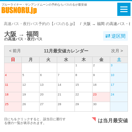
ブルーライナー・サンアンドムーンの予約ならバスのるが最安値
高速バス・夜行バス予約の【バスのる.jp】
大阪 → 福岡 の高速バス・
大阪 → 福岡
逆区間
の高速バス・夜行バス
11月最安値カレンダー
< 前月
次月 >
日
月
火
水
木
金
土
1
2
3
4
5
6
7
8
9
10
11
12
13
14
15
16
17
18
19
20
21
22
23
24
25
26
27
28
29
30
日にちをクリックすると、該当日に運行す
は当月最安値
る便の一覧が表示されます。