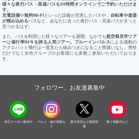
様々な夜行バス・高速バスを24時間オンラインでご予約いただけま
す。
充電設備
や
無料Wi-Fi
といった設備が充実したバスや、
自転車や楽器
が積み込める
バスなど、あなたに合った夜行バス・高速バスがきっと
見つかるはず。
また、バスを利用した様々なツアーも展開。なかでも
航空祭見学ツア
ー
は
催行率94％を誇る人気ツアー。ブルーインパルス
による感動の
アクロバット飛行は一度見たら病みつきになること間違いなし。男性
だけでなく女性グループのお客様にも多数ご参加いただいておりま
す。
フォロワー、お友達募集中
割引クーポン配布中
グルメ・旅行情報な
運行状況など最新情
乗り場案内など
ど
報