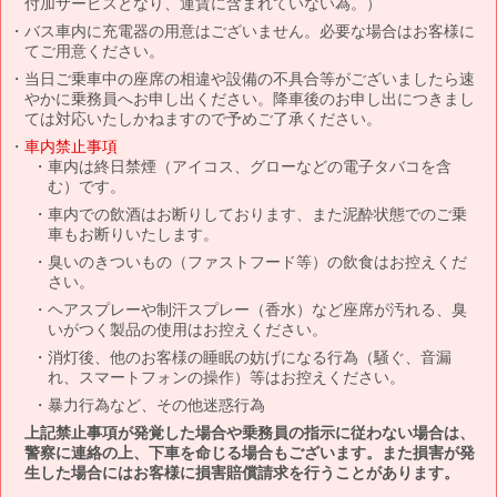
付加サービスとなり、運賃に含まれていない為。）
バス車内に充電器の用意はございません。必要な場合はお客様に
てご用意ください。
当日ご乗車中の座席の相違や設備の不具合等がございましたら速
やかに乗務員へお申し出ください。降車後のお申し出につきまし
ては対応いたしかねますので予めご了承ください。
車内禁止事項
車内は終日禁煙（アイコス、グローなどの電子タバコを含
む）です。
車内での飲酒はお断りしております、また泥酔状態でのご乗
車もお断りいたします。
臭いのきついもの（ファストフード等）の飲食はお控えくだ
さい。
ヘアスプレーや制汗スプレー（香水）など座席が汚れる、臭
いがつく製品の使用はお控えください。
消灯後、他のお客様の睡眠の妨げになる行為（騒ぐ、音漏
れ、スマートフォンの操作）等はお控えください。
暴力行為など、その他迷惑行為
上記禁止事項が発覚した場合や乗務員の指示に従わない場合は、
警察に連絡の上、下車を命じる場合もございます。また損害が発
生した場合にはお客様に損害賠償請求を行うことがあります。