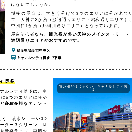
はないでしょうか。
博多の屋台は、大きく分けて3つのエリアに分かれて
て、天神に2か所（渡辺通りエリア・昭和通りエリア）
中州に1か所（那珂川通りエリア）となっています。
屋台初心者なら、
観光客が多い天神のメインストリート
渡辺通りエリアがおすすめです。
福岡県福岡市中央区
キャナルシティ博多で下車
ィ博多
買い物だけじゃない！キャナルシティ博
多
ナルシティ博多は、南
心に5つのエリアに分か
ど多種多様なテナント
く、噴水ショーや3D
ータースクリーン、世
や音楽ライブ、季節や