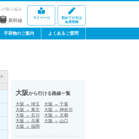
への取り組み
マイページ
初めての方は
新幹線
会員登録
手荷物のご案内
よくあるご質問
>
大阪
から行ける路線一覧
大阪
→
埼玉
大阪
→
千葉
大阪
→
東京
大阪
→
神奈川
大阪
→
石川
大阪
→
京都
大阪
→
兵庫
大阪
→
山口
大阪
→
福岡