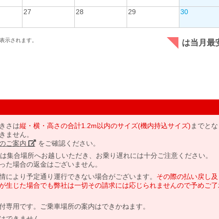
27
28
29
30
表示されます。
は当月最
きさは
縦・横・高さの合計1.2m以内のサイズ(機内持込サイズ)
までとな
きません。
のご案内」
をご確認ください。
には集合場所へお越しいただき、お乗り遅れには十分ご注意ください。
った場合の返金はございません。
情により予定通り運行できない場合がございます。
その際の払い戻し及
が生じた場合でも弊社は一切その請求には応じられませんので予めご了
付専用です。ご乗車場所の案内はできかねます。
はできません。