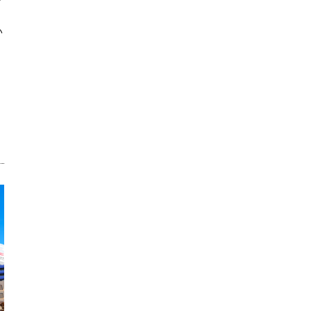
い
、
・