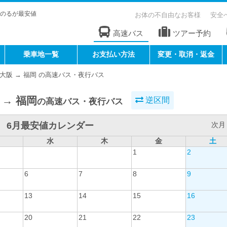
のるが最安値
お体の不自由なお客様
安全
高速バス
ツアー予約
乗車地一覧
お支払い方法
変更・取消・返金
大阪 → 福岡 の高速バス・夜行バス
 → 福岡
逆区間
の高速バス・夜行バス
6月最安値カレンダー
次月 
水
木
金
土
1
2
6
7
8
9
13
14
15
16
20
21
22
23