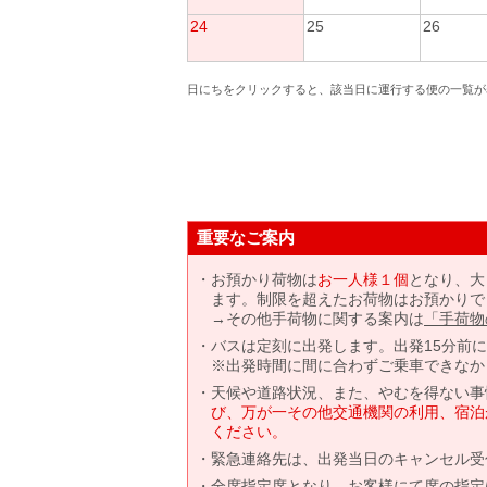
24
25
26
日にちをクリックすると、該当日に運行する便の一覧が
重要なご案内
お預かり荷物は
お一人様１個
となり、大
ます。制限を超えたお荷物はお預かりで
→その他手荷物に関する案内は
「手荷物
バスは定刻に出発します。出発15分前
※出発時間に間に合わずご乗車できなか
天候や道路状況、また、やむを得ない事
び、万が一その他交通機関の利用、宿泊
ください。
緊急連絡先は、出発当日のキャンセル受
全席指定席となり、お客様にて席の指定