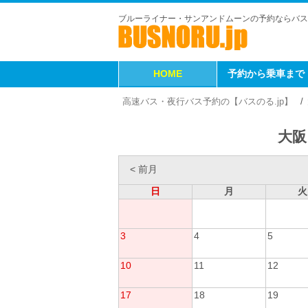
ブルーライナー・サンアンドムーンの予約ならバス
HOME
予約から乗車まで
高速バス・夜行バス予約の【バスのる.jp】
大阪
< 前月
日
月
火
3
4
5
10
11
12
17
18
19