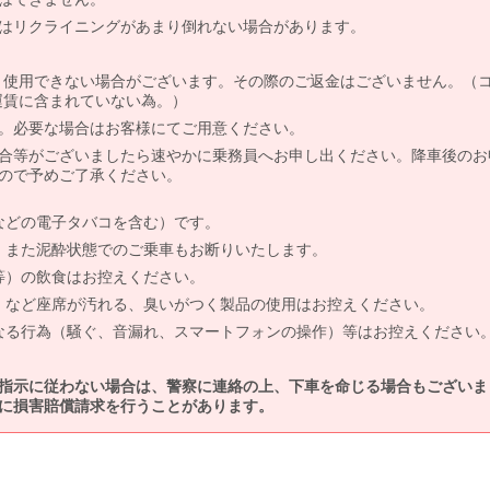
はリクライニングがあまり倒れない場合があります。
より使用できない場合がございます。その際のご返金はございません。（
、運賃に含まれていない為。）
。必要な場合はお客様にてご用意ください。
合等がございましたら速やかに乗務員へお申し出ください。降車後のお
ので予めご了承ください。
などの電子タバコを含む）です。
、また泥酔状態でのご乗車もお断りいたします。
等）の飲食はお控えください。
）など座席が汚れる、臭いがつく製品の使用はお控えください。
なる行為（騒ぐ、音漏れ、スマートフォンの操作）等はお控えください
指示に従わない場合は、警察に連絡の上、下車を命じる場合もございま
に損害賠償請求を行うことがあります。