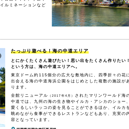
イルミネーションなど
たっぷり遊べる！海の中道エリア
とにかくたくさん遊びたい！思い出をたくさん作りたい
という方は、海の中道エリアへ。
東京ドーム約115個分の広大な敷地内に、四季折々の花
出会える海の中道海浜公園をはじめとした複数の施設が
ります。
全館リニューアル
されたマリンワールド海
（2017年4月）
中道では、九州の海の生き物やイルカ・アシカのショー
愛くるしいラッコの姿を見ることができるほか、イルカ
眺めながら食事ができるレストランなどもあり、充実の
容となっています。