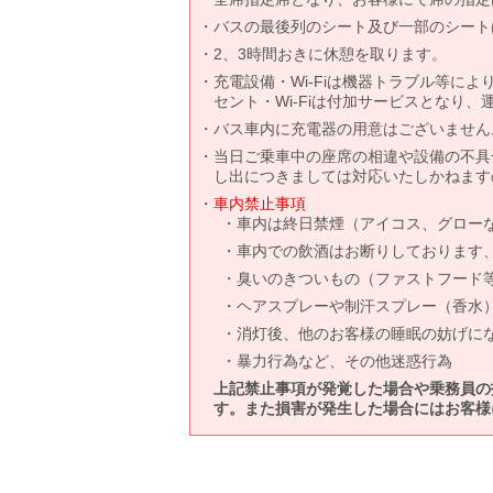
バスの最後列のシート及び一部のシート
2、3時間おきに休憩を取ります。
充電設備・Wi-Fiは機器トラブル等に
セント・Wi-Fiは付加サービスとなり
バス車内に充電器の用意はございません
当日ご乗車中の座席の相違や設備の不具
し出につきましては対応いたしかねます
車内禁止事項
車内は終日禁煙（アイコス、グロー
車内での飲酒はお断りしております
臭いのきついもの（ファストフード
ヘアスプレーや制汗スプレー（香水
消灯後、他のお客様の睡眠の妨げに
暴力行為など、その他迷惑行為
上記禁止事項が発覚した場合や乗務員の
す。また損害が発生した場合にはお客様