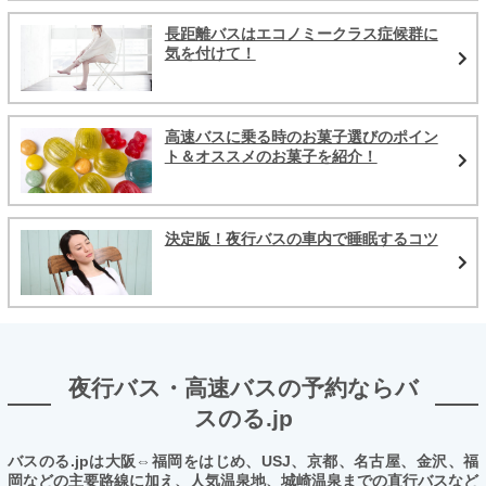
長距離バスはエコノミークラス症候群に
気を付けて！
高速バスに乗る時のお菓子選びのポイン
ト＆オススメのお菓子を紹介！
決定版！夜行バスの車内で睡眠するコツ
夜行バス・高速バスの予約ならバ
スのる.jp
バスのる.jpは大阪⇔福岡をはじめ、USJ、京都、名古屋、金沢、福
岡などの主要路線に加え、人気温泉地、城崎温泉までの直行バスなど