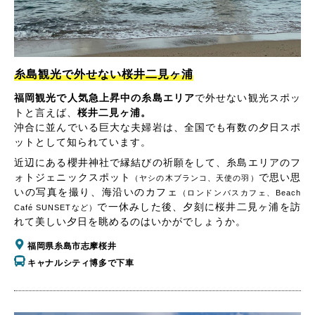
糸島観光で外せない桜井二見ヶ浦
福岡観光で人気急上昇中の糸島エリア
で外せない観光スポッ
トと言えば、
桜井二見ヶ浦。
沖合に並んでいる巨大な夫婦岩は、全国でも有数の夕日スポ
ットとして知られています。
近辺にある櫻井神社で縁結びの祈願をして、糸島エリアのフ
ォトジェニックスポット
で思い思
（ヤシの木ブランコ、天使の羽）
いの写真を撮り、海沿いのカフェ
（ロンドンバスカフェ、Beach
で一休みした後、夕刻に桜井二見ヶ浦を訪
Café SUNSETなど）
れて美しい夕日を眺めるのはいかがでしょうか。
福岡県糸島市志摩桜井
キャナルシティ博多で下車