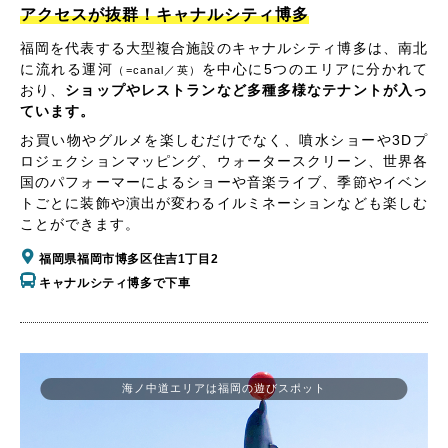
アクセスが抜群！キャナルシティ博多
福岡を代表する大型複合施設のキャナルシティ博多は、南北
に流れる運河
を中心に5つのエリアに分かれて
（=canal／英）
おり、
ショップやレストランなど多種多様なテナントが入っ
ています。
お買い物やグルメを楽しむだけでなく、噴水ショーや3Dプ
ロジェクションマッピング、ウォータースクリーン、世界各
国のパフォーマーによるショーや音楽ライブ、季節やイベン
トごとに装飾や演出が変わるイルミネーションなども楽しむ
ことができます。
福岡県福岡市博多区住吉1丁目2
キャナルシティ博多で下車
海ノ中道エリアは福岡の遊びスポット