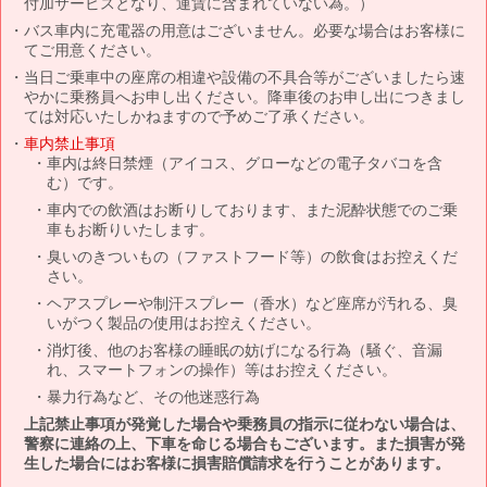
付加サービスとなり、運賃に含まれていない為。）
バス車内に充電器の用意はございません。必要な場合はお客様に
てご用意ください。
当日ご乗車中の座席の相違や設備の不具合等がございましたら速
やかに乗務員へお申し出ください。降車後のお申し出につきまし
ては対応いたしかねますので予めご了承ください。
車内禁止事項
車内は終日禁煙（アイコス、グローなどの電子タバコを含
む）です。
車内での飲酒はお断りしております、また泥酔状態でのご乗
車もお断りいたします。
臭いのきついもの（ファストフード等）の飲食はお控えくだ
さい。
ヘアスプレーや制汗スプレー（香水）など座席が汚れる、臭
いがつく製品の使用はお控えください。
消灯後、他のお客様の睡眠の妨げになる行為（騒ぐ、音漏
れ、スマートフォンの操作）等はお控えください。
暴力行為など、その他迷惑行為
上記禁止事項が発覚した場合や乗務員の指示に従わない場合は、
警察に連絡の上、下車を命じる場合もございます。また損害が発
生した場合にはお客様に損害賠償請求を行うことがあります。