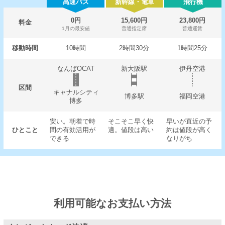
高速バス
新幹線・電車
飛行機
0円
15,600円
23,800円
料金
1月の最安値
普通指定席
普通運賃
移動時間
10時間
2時間30分
1時間25分
なんばOCAT
新大阪駅
伊丹空港
区間
キャナルシティ
博多駅
福岡空港
博多
安い。朝着で時
そこそこ早く快
早いが直近の予
ひとこと
間の有効活用が
適。値段は高い
約は値段が高く
できる
なりがち
利用可能なお支払い方法