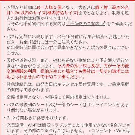
お預かり荷物は
お一人様１個
となり、大きさは
縦・横・高さの合
計1.2m以内のサイズ(機内持込サイズ)
までとなります。制限を超
えたお荷物はお預かりできません。
→その他手荷物に関する案内は
「手荷物のご案内」
をご確認くだ
さい。
バスは定刻に出発します。出発15分前には集合場所へお越しいた
だき、お乗り遅れには十分ご注意ください。
※出発時間に間に合わずご乗車できなかった場合の返金はござい
ません。
天候や道路状況、また、やむを得ない事情により予定通り運行で
きない場合がございます。
その際の払い戻し及び、万が一その他
交通機関の利用、宿泊が生じた場合でも弊社は一切その請求には
応じられませんので予めご了承ください。
緊急連絡先は、出発当日のキャンセル受付専用です。ご乗車場所
の案内はできかねます。
全席指定席となり、お客様にて席の指定はできません。
バスの最後列のシート及び一部のシートはリクライニングがあま
り倒れない場合があります。
2、3時間おきに休憩を取ります。
充電設備・Wi-Fiは機器トラブル等により使用できない場合がござ
います。その際のご返金はございません。（コンセント・Wi-Fiは