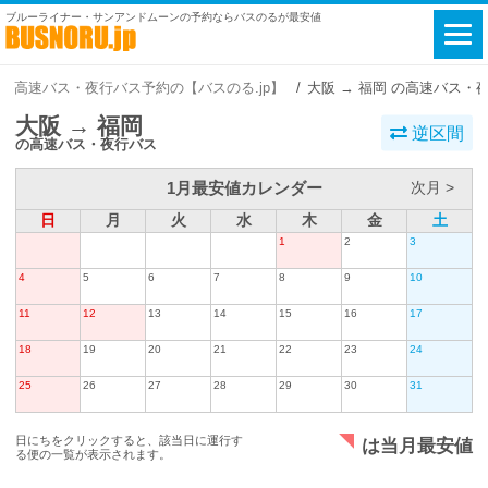
ブルーライナー・サンアンドムーンの予約ならバスのるが最安値
高速バス・夜行バス予約の【バスのる.jp】
大阪 → 福岡 の高速バス・
大阪 → 福岡
逆区間
の高速バス・夜行バス
1月最安値カレンダー
次月 >
日
月
火
水
木
金
土
1
2
3
4
5
6
7
8
9
10
11
12
13
14
15
16
17
18
19
20
21
22
23
24
25
26
27
28
29
30
31
日にちをクリックすると、該当日に運行す
は当月最安値
る便の一覧が表示されます。