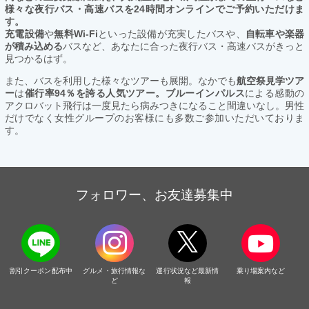
様々な夜行バス・高速バスを24時間オンラインでご予約いただけま
す。
充電設備
や
無料Wi-Fi
といった設備が充実したバスや、
自転車や楽器
が積み込める
バスなど、あなたに合った夜行バス・高速バスがきっと
見つかるはず。
また、バスを利用した様々なツアーも展開。なかでも
航空祭見学ツア
ー
は
催行率94％を誇る人気ツアー。ブルーインパルス
による感動の
アクロバット飛行は一度見たら病みつきになること間違いなし。男性
だけでなく女性グループのお客様にも多数ご参加いただいておりま
す。
フォロワー、お友達募集中
割引クーポン配布中
グルメ・旅行情報な
運行状況など最新情
乗り場案内など
ど
報