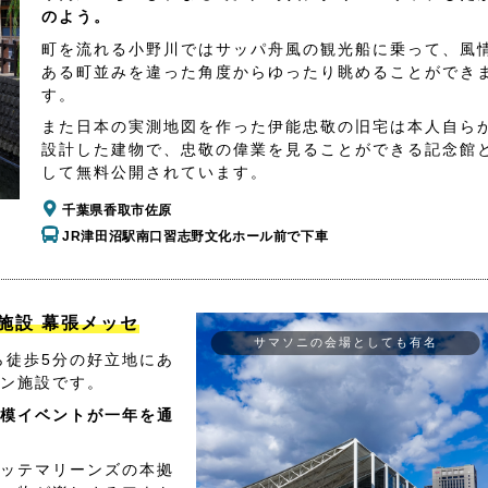
のよう。
町を流れる小野川ではサッパ舟風の観光船に乗って、風
ある町並みを違った角度からゆったり眺めることができ
す。
また日本の実測地図を作った伊能忠敬の旧宅は本人自ら
設計した建物で、忠敬の偉業を見ることができる記念館
して無料公開されています。
千葉県香取市佐原
JR津田沼駅南口習志野文化ホール前で下車
施設 幕張メッセ
サマソニの会場としても有名
ら徒歩5分の好立地にあ
ン施設です。
模イベントが一年を通
ッテマリーンズの本拠