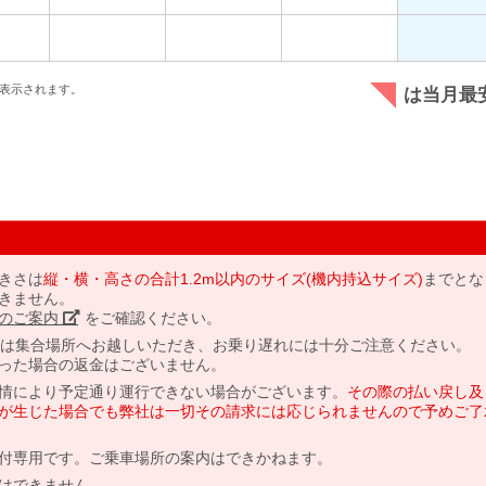
表示されます。
は当月最
きさは
縦・横・高さの合計1.2m以内のサイズ(機内持込サイズ)
までとな
きません。
のご案内」
をご確認ください。
には集合場所へお越しいただき、お乗り遅れには十分ご注意ください。
った場合の返金はございません。
情により予定通り運行できない場合がございます。
その際の払い戻し及
が生じた場合でも弊社は一切その請求には応じられませんので予めご了
付専用です。ご乗車場所の案内はできかねます。
はできません。