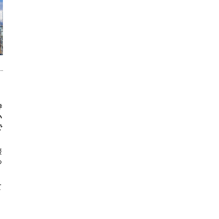
寺
い
で
媛
つ
て