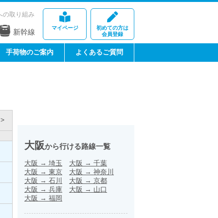
への取り組み
マイページ
初めての方は
新幹線
会員登録
手荷物のご案内
よくあるご質問
>
大阪
から行ける路線一覧
大阪
→
埼玉
大阪
→
千葉
大阪
→
東京
大阪
→
神奈川
大阪
→
石川
大阪
→
京都
大阪
→
兵庫
大阪
→
山口
大阪
→
福岡