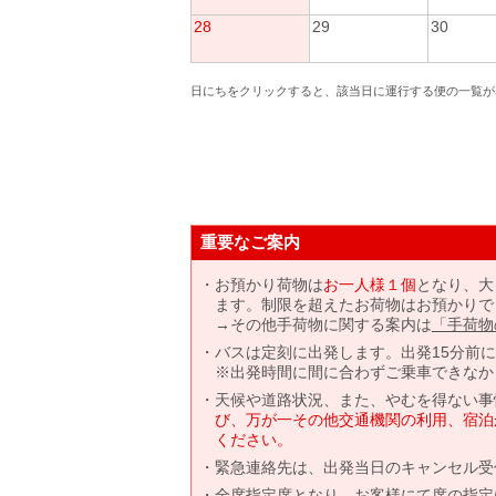
28
29
30
日にちをクリックすると、該当日に運行する便の一覧が
重要なご案内
お預かり荷物は
お一人様１個
となり、大
ます。制限を超えたお荷物はお預かりで
→その他手荷物に関する案内は
「手荷物
バスは定刻に出発します。出発15分前
※出発時間に間に合わずご乗車できなか
天候や道路状況、また、やむを得ない事
び、万が一その他交通機関の利用、宿泊
ください。
緊急連絡先は、出発当日のキャンセル受
全席指定席となり、お客様にて席の指定