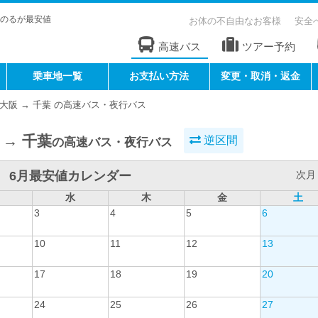
のるが最安値
お体の不自由なお客様
安全
高速バス
ツアー予約
乗車地一覧
お支払い方法
変更・取消・返金
大阪 → 千葉 の高速バス・夜行バス
 → 千葉
逆区間
の高速バス・夜行バス
6月最安値カレンダー
次月 
水
木
金
土
3
4
5
6
10
11
12
13
17
18
19
20
24
25
26
27