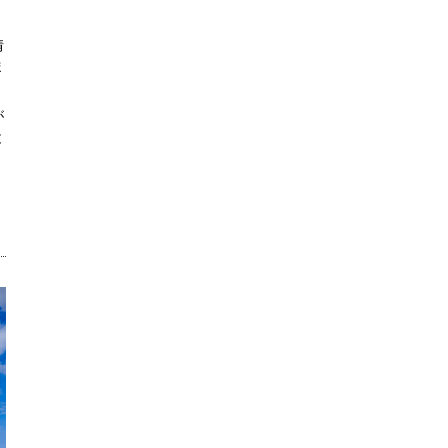
情
ま
が
と