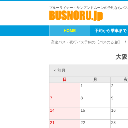
ブルーライナー・サンアンドムーンの予約ならバス
HOME
予約から乗車まで
高速バス・夜行バス予約の【バスのる.jp】
大阪
< 前月
日
月
火
1
2
7
8
9
14
15
16
21
22
23