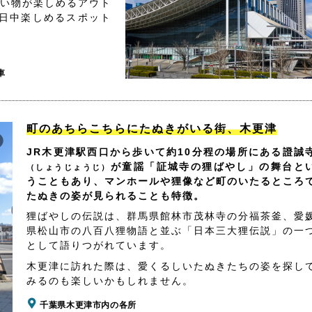
買い物が楽しめるアウト
日中楽しめるスポット
車
町のあちらこちらにたぬきがいる街、木更津
JR木更津駅西口から歩いて約10分程の場所にある證誠
が童謡「証城寺の狸ばやし」の舞台と
（しょうじょうじ）
うこともあり、マンホールや狸像など町のいたるところ
たぬきの姿が見られることも特徴。
狸ばやしの伝説は、群馬県館林市茂林寺の分福茶釜、愛
県松山市の八百八狸物語と並ぶ「日本三大狸伝説」の一
として語りつがれています。
木更津に訪れた際は、愛くるしいたぬきたちの姿を探し
みるのも楽しいかもしれません。
千葉県木更津市内の各所