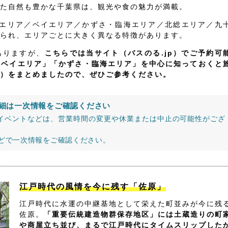
た自然も豊かな千葉県は、観光や食の魅力が満載。
飾エリア／ベイエリア／かずさ・臨海エリア／北総エリア／九
られ、エリアごとに大きく異なる特徴があります。
ありますが、
こちらでは当サイト（バスのる.jp）でご予約可
「ベイエリア」「かずさ・臨海エリア」を中心に知っておくと
）をまとめましたので、ぜひご参考ください。
細は一次情報をご確認ください
イベントなどは、営業時間の変更や休業または中止の可能性がござ
などで一次情報をご確認ください。
江戸時代の風情を今に残す「佐原」
江戸時代に水運の中継基地として栄えた町並みが今に残
佐原。
「重要伝統建造物群保存地区」には土蔵造りの町
や商屋立ち並び、まるで江戸時代にタイムスリップした