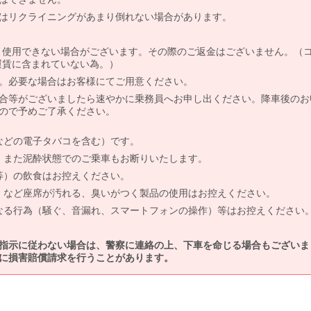
はリクライニングがあまり倒れない場合があります。
より使用できない場合がございます。その際のご返金はございません。（
、運賃に含まれていない為。）
。必要な場合はお客様にてご用意ください。
合等がございましたら速やかに乗務員へお申し出ください。降車後のお
ので予めご了承ください。
などの電子タバコを含む）です。
、また泥酔状態でのご乗車もお断りいたします。
等）の飲食はお控えください。
）など座席が汚れる、臭いがつく製品の使用はお控えください。
なる行為（騒ぐ、音漏れ、スマートフォンの操作）等はお控えください
指示に従わない場合は、警察に連絡の上、下車を命じる場合もございま
に損害賠償請求を行うことがあります。