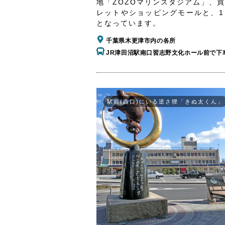
地「ZOZOマリンスタジアム」、
レットやショッピングモールと、1
となっています。
千葉県木更津市内の各所
JR津田沼駅南口習志野文化ホール前で下
駅前(西口)にいる逆さ狸「きぬ太くん」