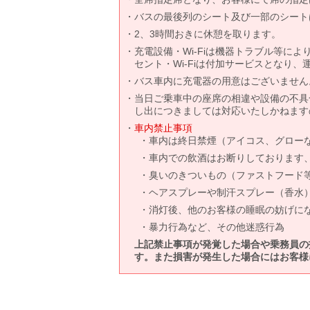
バスの最後列のシート及び一部のシート
2、3時間おきに休憩を取ります。
充電設備・Wi-Fiは機器トラブル等に
セント・Wi-Fiは付加サービスとなり
バス車内に充電器の用意はございません
当日ご乗車中の座席の相違や設備の不具
し出につきましては対応いたしかねます
車内禁止事項
車内は終日禁煙（アイコス、グロー
車内での飲酒はお断りしております
臭いのきついもの（ファストフード
ヘアスプレーや制汗スプレー（香水
消灯後、他のお客様の睡眠の妨げに
暴力行為など、その他迷惑行為
上記禁止事項が発覚した場合や乗務員の
す。また損害が発生した場合にはお客様