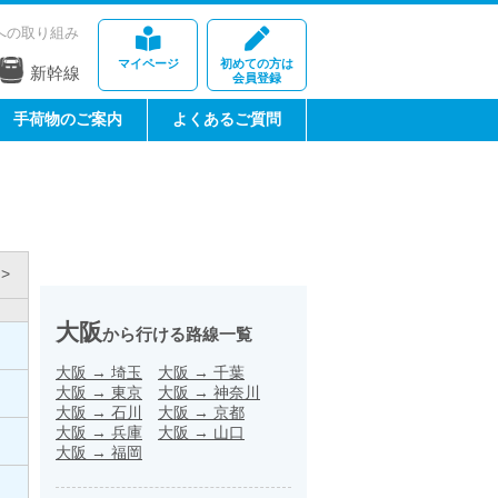
への取り組み
マイページ
初めての方は
新幹線
会員登録
手荷物のご案内
よくあるご質問
>
大阪
から行ける路線一覧
大阪
→
埼玉
大阪
→
千葉
大阪
→
東京
大阪
→
神奈川
大阪
→
石川
大阪
→
京都
大阪
→
兵庫
大阪
→
山口
大阪
→
福岡