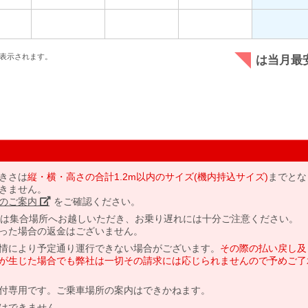
表示されます。
は当月最
きさは
縦・横・高さの合計1.2m以内のサイズ(機内持込サイズ)
までとな
きません。
のご案内」
をご確認ください。
には集合場所へお越しいただき、お乗り遅れには十分ご注意ください。
った場合の返金はございません。
情により予定通り運行できない場合がございます。
その際の払い戻し及
が生じた場合でも弊社は一切その請求には応じられませんので予めご了
付専用です。ご乗車場所の案内はできかねます。
はできません。