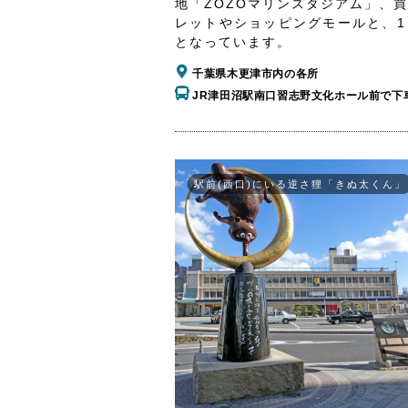
地「ZOZOマリンスタジアム」、
レットやショッピングモールと、1
となっています。
千葉県木更津市内の各所
JR津田沼駅南口習志野文化ホール前で下
駅前(西口)にいる逆さ狸「きぬ太くん」