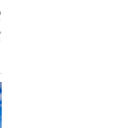
情
ま
が
と