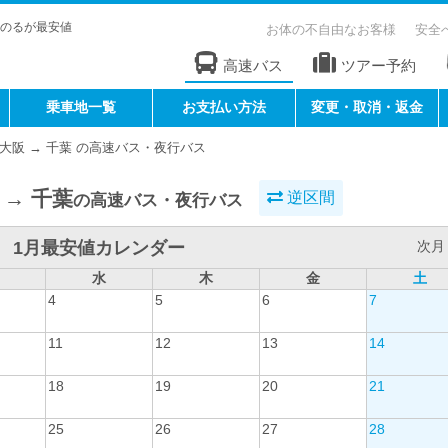
のるが最安値
お体の不自由なお客様
安全
高速バス
ツアー予約
乗車地一覧
お支払い方法
変更・取消・返金
大阪 → 千葉 の高速バス・夜行バス
 → 千葉
逆区間
の高速バス・夜行バス
1月最安値カレンダー
次月 
水
木
金
土
4
5
6
7
11
12
13
14
18
19
20
21
25
26
27
28