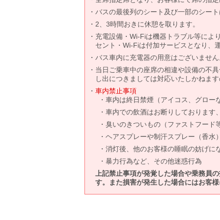
バスの最後列のシート及び一部のシート
2、3時間おきに休憩を取ります。
充電設備・Wi-Fiは機器トラブル等に
セント・Wi-Fiは付加サービスとなり
バス車内に充電器の用意はございません
当日ご乗車中の座席の相違や設備の不具
し出につきましては対応いたしかねます
車内禁止事項
車内は終日禁煙（アイコス、グロー
車内での飲酒はお断りしております
臭いのきついもの（ファストフード
ヘアスプレーや制汗スプレー（香水
消灯後、他のお客様の睡眠の妨げに
暴力行為など、その他迷惑行為
上記禁止事項が発覚した場合や乗務員の
す。また損害が発生した場合にはお客様