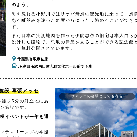
のよう。
町を流れる小野川ではサッパ舟風の観光船に乗って、風
ある町並みを違った角度からゆったり眺めることができ
す。
また日本の実測地図を作った伊能忠敬の旧宅は本人自ら
設計した建物で、忠敬の偉業を見ることができる記念館
して無料公開されています。
千葉県香取市佐原
JR津田沼駅南口習志野文化ホール前で下車
施設 幕張メッセ
サマソニの会場としても有名
ら徒歩5分の好立地にあ
ン施設です。
模イベントが一年を通
ッテマリーンズの本拠