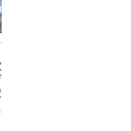
寺
い
で
媛
つ
て