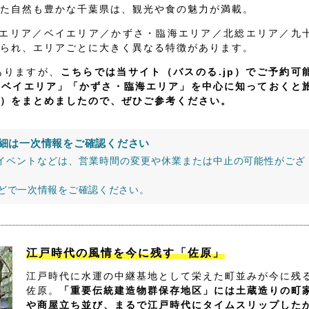
た自然も豊かな千葉県は、観光や食の魅力が満載。
飾エリア／ベイエリア／かずさ・臨海エリア／北総エリア／九
られ、エリアごとに大きく異なる特徴があります。
ありますが、
こちらでは当サイト（バスのる.jp）でご予約可
「ベイエリア」「かずさ・臨海エリア」を中心に知っておくと
）をまとめましたので、ぜひご参考ください。
細は一次情報をご確認ください
イベントなどは、営業時間の変更や休業または中止の可能性がござ
などで一次情報をご確認ください。
江戸時代の風情を今に残す「佐原」
江戸時代に水運の中継基地として栄えた町並みが今に残
佐原。
「重要伝統建造物群保存地区」には土蔵造りの町
や商屋立ち並び、まるで江戸時代にタイムスリップした