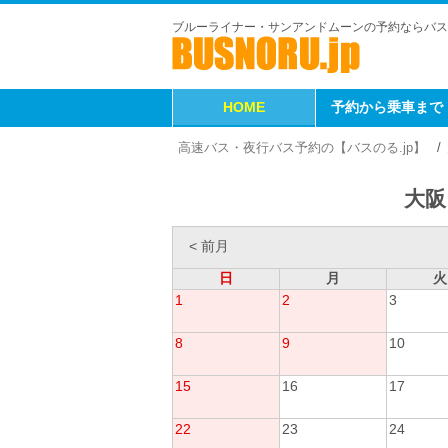
ブルーライナー・サンアンドムーンの予約ならバス
HOME
予約から乗車まで
高速バス・夜行バス予約の【バスのる.jp】
大阪
< 前月
日
月
火
1
2
3
8
9
10
15
16
17
22
23
24