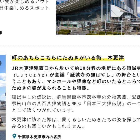
買い物が楽しめるアウト
日中楽しめるスポット
車
町のあちらこちらにたぬきがいる街、木更津
JR木更津駅西口から歩いて約10分程の場所にある證誠
が童謡「証城寺の狸ばやし」の舞台と
（しょうじょうじ）
うこともあり、マンホールや狸像など町のいたるところ
たぬきの姿が見られることも特徴。
狸ばやしの伝説は、群馬県館林市茂林寺の分福茶釜、愛
県松山市の八百八狸物語と並ぶ「日本三大狸伝説」の一
として語りつがれています。
木更津に訪れた際は、愛くるしいたぬきたちの姿を探し
みるのも楽しいかもしれません。
千葉県木更津市内の各所