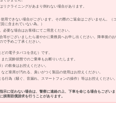
はリクライニングがあまり倒れない場合があります。
より使用できない場合がございます。その際のご返金はございません。（
、運賃に含まれていない為。）
。必要な場合はお客様にてご用意ください。
合等がございましたら速やかに乗務員へお申し出ください。降車後のお
ので予めご了承ください。
などの電子タバコを含む）です。
、また泥酔状態でのご乗車もお断りいたします。
等）の飲食はお控えください。
）など座席が汚れる、臭いがつく製品の使用はお控えください。
なる行為（騒ぐ、音漏れ、スマートフォンの操作）等はお控えください
指示に従わない場合は、警察に連絡の上、下車を命じる場合もございま
に損害賠償請求を行うことがあります。