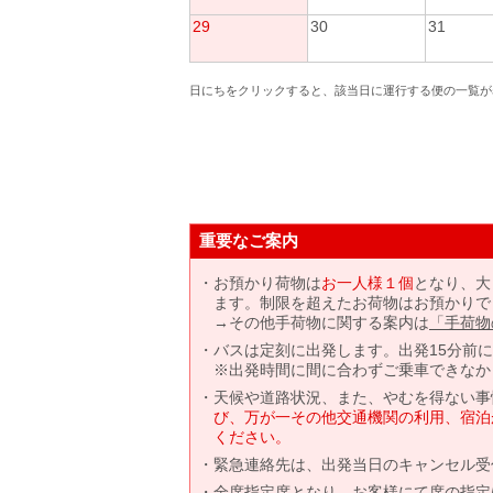
29
30
31
日にちをクリックすると、該当日に運行する便の一覧が
重要なご案内
お預かり荷物は
お一人様１個
となり、大
ます。制限を超えたお荷物はお預かりで
→その他手荷物に関する案内は
「手荷物
バスは定刻に出発します。出発15分前
※出発時間に間に合わずご乗車できなか
天候や道路状況、また、やむを得ない事
び、万が一その他交通機関の利用、宿泊
ください。
緊急連絡先は、出発当日のキャンセル受
全席指定席となり、お客様にて席の指定