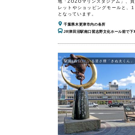
地「ZOZOマリンスタジアム」、
レットやショッピングモールと、1
となっています。
千葉県木更津市内の各所
JR津田沼駅南口習志野文化ホール前で下
駅前(西口)にいる逆さ狸「きぬ太くん」