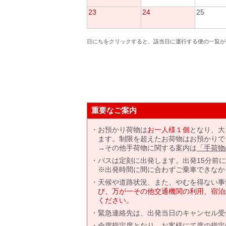
23
24
25
日にちをクリックすると、該当日に運行する便の一覧が
重要なご案内
お預かり荷物は
お一人様１個
となり、大
ます。制限を超えたお荷物はお預かりで
→その他手荷物に関する案内は
「手荷物
バスは定刻に出発します。出発15分前
※出発時間に間に合わずご乗車できなか
天候や道路状況、また、やむを得ない事
び、万が一その他交通機関の利用、宿泊
ください。
緊急連絡先は、出発当日のキャンセル受
全席指定席となり、お客様にて席の指定