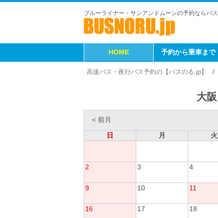
ブルーライナー・サンアンドムーンの予約ならバス
HOME
予約から乗車まで
高速バス・夜行バス予約の【バスのる.jp】
大阪
< 前月
日
月
火
2
3
4
9
10
11
16
17
18