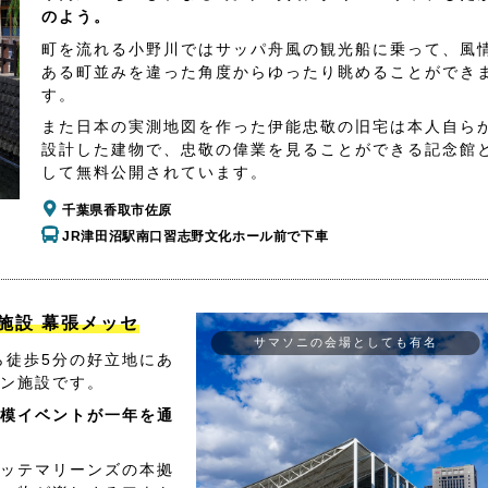
のよう。
町を流れる小野川ではサッパ舟風の観光船に乗って、風
ある町並みを違った角度からゆったり眺めることができ
す。
また日本の実測地図を作った伊能忠敬の旧宅は本人自ら
設計した建物で、忠敬の偉業を見ることができる記念館
して無料公開されています。
千葉県香取市佐原
JR津田沼駅南口習志野文化ホール前で下車
施設 幕張メッセ
サマソニの会場としても有名
ら徒歩5分の好立地にあ
ン施設です。
模イベントが一年を通
ッテマリーンズの本拠