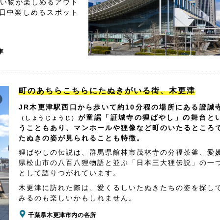
買い物が楽しめるアウト
日中楽しめるスポット
車
町のあちらこちらにたぬきがいる街、木更津
JR木更津駅西口から歩いて約10分程の場所にある證誠
が童謡「証城寺の狸ばやし」の舞台と
（しょうじょうじ）
うこともあり、マンホールや狸像など町のいたるところ
たぬきの姿が見られることも特徴。
狸ばやしの伝説は、群馬県館林市茂林寺の分福茶釜、愛
県松山市の八百八狸物語と並ぶ「日本三大狸伝説」の一
として語りつがれています。
木更津に訪れた際は、愛くるしいたぬきたちの姿を探し
みるのも楽しいかもしれません。
千葉県木更津市内の各所