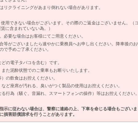
はリクライニングがあまり倒れない場合があります。
より使用できない場合がございます。その際のご返金はございません。（
、運賃に含まれていない為。）
。必要な場合はお客様にてご用意ください。
合等がございましたら速やかに乗務員へお申し出ください。降車後のお
ので予めご了承ください。
などの電子タバコを含む）です。
、また泥酔状態でのご乗車もお断りいたします。
等）の飲食はお控えください。
）など座席が汚れる、臭いがつく製品の使用はお控えください。
なる行為（騒ぐ、音漏れ、スマートフォンの操作）等はお控えください
指示に従わない場合は、警察に連絡の上、下車を命じる場合もございま
に損害賠償請求を行うことがあります。