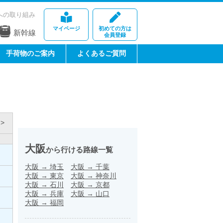
への取り組み
マイページ
初めての方は
新幹線
会員登録
手荷物のご案内
よくあるご質問
>
大阪
から行ける路線一覧
大阪
→
埼玉
大阪
→
千葉
大阪
→
東京
大阪
→
神奈川
大阪
→
石川
大阪
→
京都
大阪
→
兵庫
大阪
→
山口
大阪
→
福岡