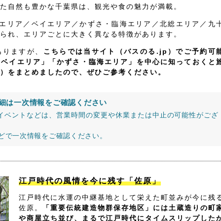
た自然も豊かな千葉県は、観光や食の魅力が満載。
飾エリア／ベイエリア／かずさ・臨海エリア／北総エリア／九
られ、エリアごとに大きく異なる特徴があります。
ありますが、
こちらでは当サイト（バスのる.jp）でご予約可
「ベイエリア」「かずさ・臨海エリア」を中心に知っておくと
）をまとめましたので、ぜひご参考ください。
細は一次情報をご確認ください
イベントなどは、営業時間の変更や休業または中止の可能性がござ
などで一次情報をご確認ください。
江戸時代の風情を今に残す「佐原」
江戸時代に水運の中継基地として栄えた町並みが今に残
佐原。
「重要伝統建造物群保存地区」には土蔵造りの町
や商屋立ち並び、まるで江戸時代にタイムスリップした