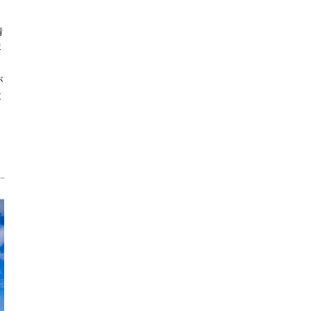
情
ま
が
と