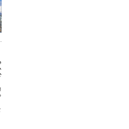
寺
い
で
媛
つ
て