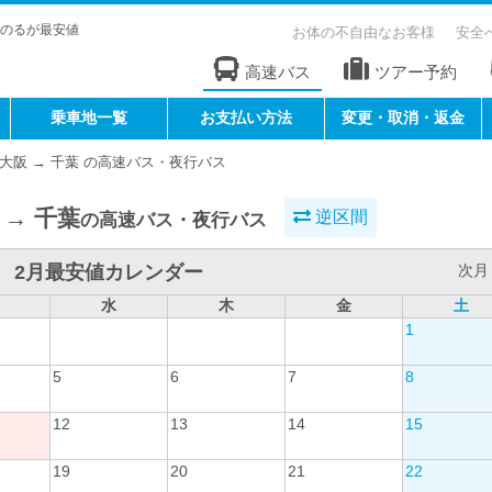
のるが最安値
お体の不自由なお客様
安全
高速バス
ツアー予約
乗車地一覧
お支払い方法
変更・取消・返金
大阪 → 千葉 の高速バス・夜行バス
 → 千葉
逆区間
の高速バス・夜行バス
2月最安値カレンダー
次月 
水
木
金
土
1
5
6
7
8
12
13
14
15
19
20
21
22