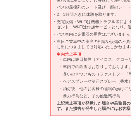
バスの最後列のシート及び一部のシート
2、3時間おきに休憩を取ります。
充電設備・Wi-Fiは機器トラブル等に
セント・Wi-Fiは付加サービスとなり
バス車内に充電器の用意はございません
当日ご乗車中の座席の相違や設備の不具
し出につきましては対応いたしかねます
車内禁止事項
車内は終日禁煙（アイコス、グロー
車内での飲酒はお断りしております
臭いのきついもの（ファストフード
ヘアスプレーや制汗スプレー（香水
消灯後、他のお客様の睡眠の妨げに
暴力行為など、その他迷惑行為
上記禁止事項が発覚した場合や乗務員の
す。また損害が発生した場合にはお客様