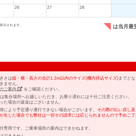
26
27
28
表示されます。
は当月最
きさは
縦・横・高さの合計1.2m以内のサイズ(機内持込サイズ)
までとな
きません。
のご案内」
をご確認ください。
には集合場所へお越しいただき、お乗り遅れには十分ご注意ください。
った場合の返金はございません。
情により予定通り運行できない場合がございます。
その際の払い戻し及
が生じた場合でも弊社は一切その請求には応じられませんので予めご了
付専用です。ご乗車場所の案内はできかねます。
はできません。