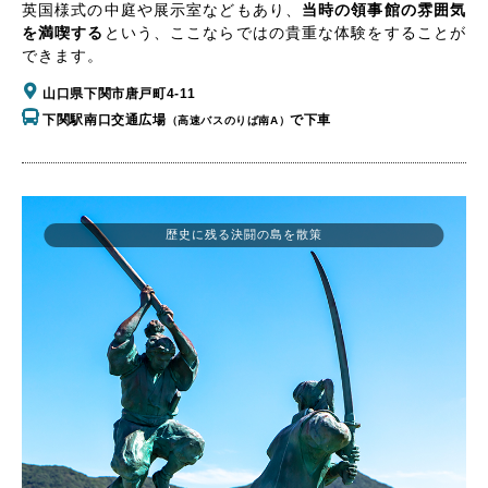
英国様式の中庭や展示室などもあり、
当時の領事館の雰囲気
を満喫する
という、ここならではの貴重な体験をすることが
できます。
山口県下関市唐戸町4-11
下関駅南口交通広場
で下車
（高速バスのりば南A）
歴史に残る決闘の島を散策