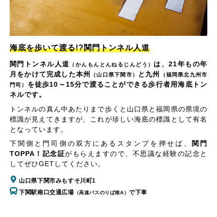
海底を歩いて渡る!?関門トンネル人道
関門トンネル人道
は、21年もの年
（かんもんとんねるじんどう）
月をかけて完成した本州
と九州
（山口県下関市）
（福岡県北九州市
を徒歩10～15分で渡ることができる歩行者用海底トン
門司）
ネルです。
トンネルの真ん中あたりまで歩くと山口県と福岡県の県境の
標識が見えてきますが、これが珍しい海底の標識として有名
となっています。
下関側と門司側の双方にあるスタンプを押せば、
関門
TOPPA！記念証
がもらえますので、不思議な経験の記念と
してぜひGETしてください。
山口県下関市みもすそ川町1
下関駅南口交通広場
で下車
（高速バスのりば南A）