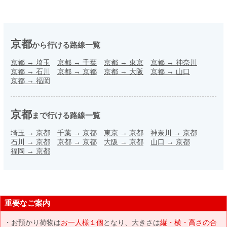
京都
から行ける路線一覧
京都
→
埼玉
京都
→
千葉
京都
→
東京
京都
→
神奈川
京都
→
石川
京都
→
京都
京都
→
大阪
京都
→
山口
京都
→
福岡
京都
まで行ける路線一覧
埼玉
→
京都
千葉
→
京都
東京
→
京都
神奈川
→
京都
石川
→
京都
京都
→
京都
大阪
→
京都
山口
→
京都
福岡
→
京都
重要なご案内
お預かり荷物は
お一人様１個
となり、大きさは
縦・横・高さの合