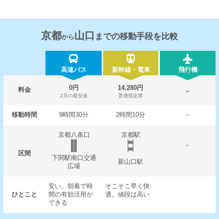
京都
山口
までの移動手段を比較
から
高速バス
新幹線・電車
飛行機
0円
14,280円
料金
－
2月の最安値
普通指定席
移動時間
9時間30分
2時間10分
－
京都八条口
京都駅
－
区間
下関駅南口交通
新山口駅
広場
安い。朝着で時
そこそこ早く快
ひとこと
間の有効活用が
適。値段は高い
できる