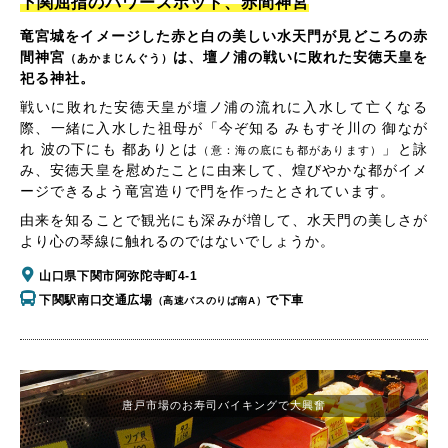
下関屈指のパワースポット、赤間神宮
竜宮城をイメージした赤と白の美しい水天門が見どころの赤
間神宮
は、壇ノ浦の戦いに敗れた安徳天皇を
（あかまじんぐう）
祀る神社。
戦いに敗れた安徳天皇が壇ノ浦の流れに入水して亡くなる
際、一緒に入水した祖母が「今ぞ知る みもすそ川の 御なが
れ 波の下にも 都ありとは
」と詠
（意：海の底にも都があります）
み、安徳天皇を慰めたことに由来して、煌びやかな都がイメ
ージできるよう竜宮造りで門を作ったとされています。
由来を知ることで観光にも深みが増して、水天門の美しさが
より心の琴線に触れるのではないでしょうか。
山口県下関市阿弥陀寺町4-1
下関駅南口交通広場
で下車
（高速バスのりば南A）
唐戸市場のお寿司バイキングで大興奮