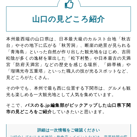
山口の見どころ紹介
本州最西端の山口県は、日本最大級のカルスト台地「秋吉
台」やその地下に広がる「秋芳洞」、断崖の絶景が見られる
「青海島」といった自然が作り出した観光地をはじめ、吉田
松陰が多くの逸材を輩出した「松下村塾」や日本最古の天満
宮「防府天満宮」などの歴史を感じる場所、「錦帯橋」や
「瑠璃光寺五重塔」といった職人の技が光るスポットなど、
見どころがたくさん。
その中でも、本州で最も西に位置する下関市は、グルメも観
光も楽しめる一大観光地として人気を集めています。
そこで、
バスのる.jp編集部がピックアップした山口県下関
市の見どころをご紹介
していきたいと思います。
詳細は一次情報をご確認ください
ご紹介しております施設・飲食店・イベントなどは、営業時間の変