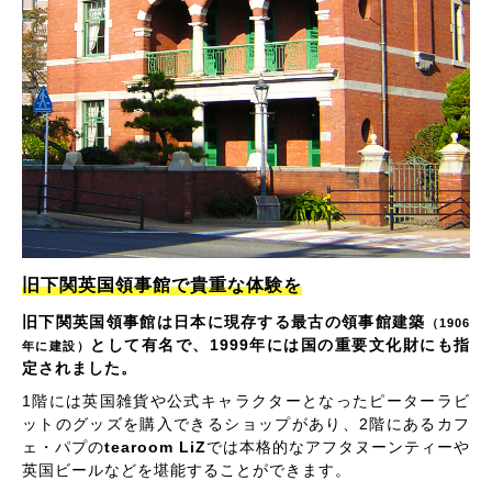
旧下関英国領事館で貴重な体験を
旧下関英国領事館は日本に現存する最古の領事館建築
（1906
として有名で、1999年には国の重要文化財にも指
年に建設）
定されました。
1階には英国雑貨や公式キャラクターとなったピーターラビ
ットのグッズを購入できるショップがあり、2階にあるカフ
ェ・パプの
tearoom LiZ
では本格的なアフタヌーンティーや
英国ビールなどを堪能することができます。