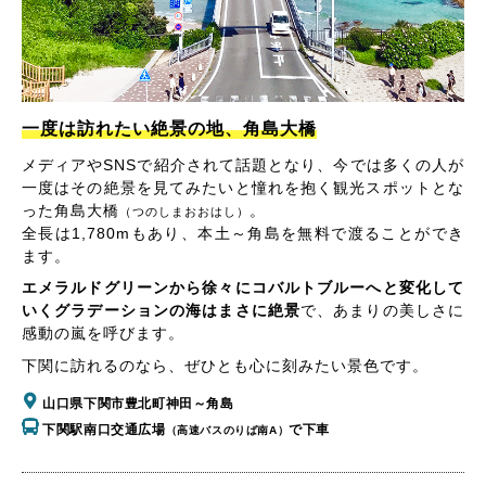
一度は訪れたい絶景の地、角島大橋
メディアやSNSで紹介されて話題となり、今では多くの人が
一度はその絶景を見てみたいと憧れを抱く観光スポットとな
った角島大橋
。
（つのしまおおはし）
全長は1,780mもあり、本土～角島を無料で渡ることができ
ます。
エメラルドグリーンから徐々にコバルトブルーへと変化して
いくグラデーションの海はまさに絶景
で、あまりの美しさに
感動の嵐を呼びます。
下関に訪れるのなら、ぜひとも心に刻みたい景色です。
山口県下関市豊北町神田～角島
下関駅南口交通広場
で下車
（高速バスのりば南A）