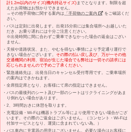
計1.2m以内のサイズ(機内持込サイズ)
までとなります。制限を超
えたお荷物はお預かりできません。
→その他手荷物に関する案内は
「手荷物のご案内」
をご確認くだ
さい。
バスは定刻に出発します。出発15分前には集合場所へお越しいた
だき、お乗り遅れには十分ご注意ください。
※出発時間に間に合わずご乗車できなかった場合の返金はござい
ません。
天候や道路状況、また、やむを得ない事情により予定通り運行で
きない場合がございます。
その際の払い戻し及び、万が一その他
交通機関の利用、宿泊が生じた場合でも弊社は一切その請求には
応じられませんので予めご了承ください。
緊急連絡先は、出発当日のキャンセル受付専用です。ご乗車場所
の案内はできかねます。
全席指定席となり、お客様にて席の指定はできません。
バスの最後列のシート及び一部のシートはリクライニングがあま
り倒れない場合があります。
2、3時間おきに休憩を取ります。
充電設備・Wi-Fiは機器トラブル等により使用できない場合がござ
います。その際のご返金はございません。（コンセント・Wi-Fiは
付加サービスとなり、運賃に含まれていない為。）
バス車内に充電器の用意はございません。必要な場合はお客様に