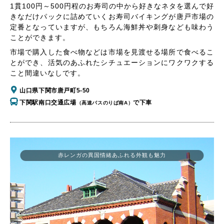
1貫100円～500円程のお寿司の中から好きなネタを選んで好
きなだけパックに詰めていくお寿司バイキングが唐戸市場の
定番となっていますが、もちろん海鮮丼や刺身なども味わう
ことができます。
市場で購入した食べ物などは市場を見渡せる場所で食べるこ
とができ、活気のあふれたシチュエーションにワクワクする
こと間違いなしです。
山口県下関市唐戸町5-50
下関駅南口交通広場
で下車
（高速バスのりば南A）
赤レンガの異国情緒あふれる外観も魅力