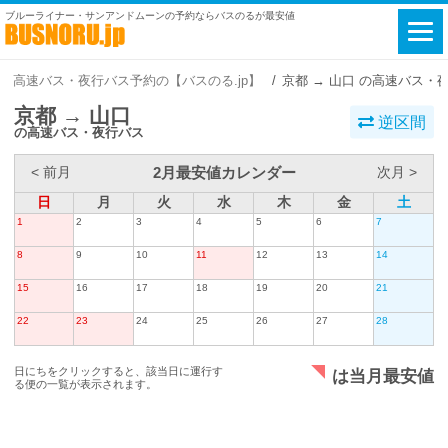
ブルーライナー・サンアンドムーンの予約ならバスのるが最安値
高速バス・夜行バス予約の【バスのる.jp】
京都 → 山口 の高速バス・
京都 → 山口
逆区間
の高速バス・夜行バス
2月最安値カレンダー
< 前月
次月 >
日
月
火
水
木
金
土
1
2
3
4
5
6
7
8
9
10
11
12
13
14
15
16
17
18
19
20
21
22
23
24
25
26
27
28
日にちをクリックすると、該当日に運行す
は当月最安値
る便の一覧が表示されます。