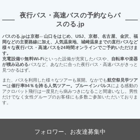
夜行バス・高速バスの予約ならバ
スのる.jp
バスのる.jpは京都⇔山口をはじめ、USJ、京都、名古屋、金沢、福
岡などの主要路線に加え、人気温泉地、城崎温泉までの直行バスなど
様々な夜行バス・高速バスを24時間オンラインでご予約いただけま
す。
充電設備
や
無料Wi-Fi
といった設備が充実したバスや、
自転車や楽器
が積み込める
バスなど、あなたに合った夜行バス・高速バスがきっと
見つかるはず。
また、バスを利用した様々なツアーも展開。なかでも
航空祭見学ツア
ー
は
催行率94％を誇る人気ツアー。ブルーインパルス
による感動の
アクロバット飛行は一度見たら病みつきになること間違いなし。男性
だけでなく女性グループのお客様にも多数ご参加いただいておりま
す。
フォロワー、お友達募集中