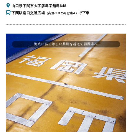
山口県下関市大字彦島字船島648
下関駅南口交通広場
で下車
（高速バスのりば南A）
海底にある珍しい県境を越えて福岡県へ