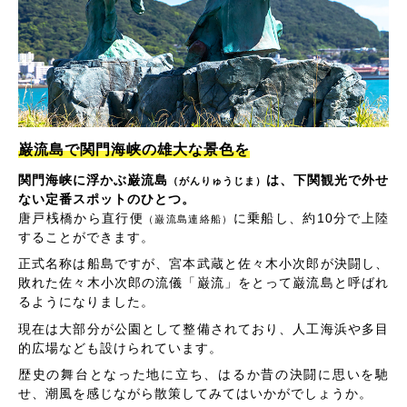
巌流島で関門海峡の雄大な景色を
関門海峡に浮かぶ巌流島
は、下関観光で外せ
（がんりゅうじま）
ない定番スポットのひとつ。
唐戸桟橋から直行便
に乗船し、約10分で上陸
（巌流島連絡船）
することができます。
正式名称は船島ですが、宮本武蔵と佐々木小次郎が決闘し、
敗れた佐々木小次郎の流儀「巌流」をとって巌流島と呼ばれ
るようになりました。
現在は大部分が公園として整備されており、人工海浜や多目
的広場なども設けられています。
歴史の舞台となった地に立ち、はるか昔の決闘に思いを馳
せ、潮風を感じながら散策してみてはいかがでしょうか。