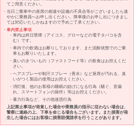
てご用意ください。
当日ご乗車中の座席の相違や設備の不具合等がございましたら速
やかに乗務員へお申し出ください。降車後のお申し出につきまし
ては対応いたしかねますので予めご了承ください。
車内禁止事項
車内は終日禁煙（アイコス、グローなどの電子タバコを含
む）です。
車内での飲酒はお断りしております、また泥酔状態でのご乗
車もお断りいたします。
臭いのきついもの（ファストフード等）の飲食はお控えくだ
さい。
ヘアスプレーや制汗スプレー（香水）など座席が汚れる、臭
いがつく製品の使用はお控えください。
消灯後、他のお客様の睡眠の妨げになる行為（騒ぐ、音漏
れ、スマートフォンの操作）等はお控えください。
暴力行為など、その他迷惑行為
上記禁止事項が発覚した場合や乗務員の指示に従わない場合は、
警察に連絡の上、下車を命じる場合もございます。また損害が発
生した場合にはお客様に損害賠償請求を行うことがあります。