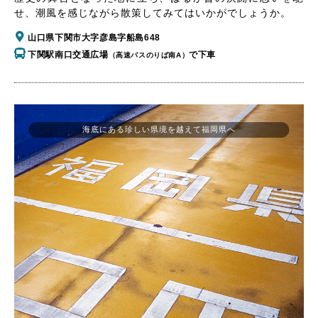
せ、潮風を感じながら散策してみてはいかがでしょうか。
山口県下関市大字彦島字船島648
下関駅南口交通広場
で下車
（高速バスのりば南A）
海底にある珍しい県境を越えて福岡県へ