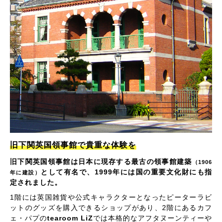
旧下関英国領事館で貴重な体験を
旧下関英国領事館は日本に現存する最古の領事館建築
（1906
として有名で、1999年には国の重要文化財にも指
年に建設）
定されました。
1階には英国雑貨や公式キャラクターとなったピーターラビ
ットのグッズを購入できるショップがあり、2階にあるカフ
ェ・パプの
tearoom LiZ
では本格的なアフタヌーンティーや