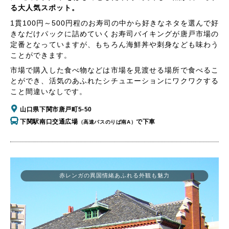
る大人気スポット。
1貫100円～500円程のお寿司の中から好きなネタを選んで好
きなだけパックに詰めていくお寿司バイキングが唐戸市場の
定番となっていますが、もちろん海鮮丼や刺身なども味わう
ことができます。
市場で購入した食べ物などは市場を見渡せる場所で食べるこ
とができ、活気のあふれたシチュエーションにワクワクする
こと間違いなしです。
山口県下関市唐戸町5-50
下関駅南口交通広場
で下車
（高速バスのりば南A）
赤レンガの異国情緒あふれる外観も魅力