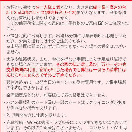
お預かり荷物は
お一人様１個
となり、大きさは
縦・横・高さの合
計1.2m以内のサイズ(機内持込サイズ)
までとなります。制限を超
えたお荷物はお預かりできません。
→その他手荷物に関する案内は
「手荷物のご案内」
をご確認くだ
さい。
バスは定刻に出発します。出発15分前には集合場所へお越しいた
だき、お乗り遅れには十分ご注意ください。
※出発時間に間に合わずご乗車できなかった場合の返金はござい
ません。
天候や道路状況、また、やむを得ない事情により予定通り運行で
きない場合がございます。
その際の払い戻し及び、万が一その他
交通機関の利用、宿泊が生じた場合でも弊社は一切その請求には
応じられませんので予めご了承ください。
緊急連絡先は、出発当日のキャンセル受付専用です。ご乗車場所
の案内はできかねます。
全席指定席となり、お客様にて席の指定はできません。
バスの最後列のシート及び一部のシートはリクライニングがあま
り倒れない場合があります。
2、3時間おきに休憩を取ります。
充電設備・Wi-Fiは機器トラブル等により使用できない場合がござ
います。その際のご返金はございません。（コンセント・Wi-Fiは