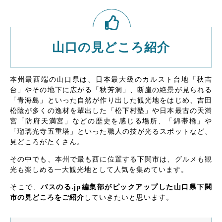
山口の見どころ紹介
本州最西端の山口県は、日本最大級のカルスト台地「秋吉
台」やその地下に広がる「秋芳洞」、断崖の絶景が見られる
「青海島」といった自然が作り出した観光地をはじめ、吉田
松陰が多くの逸材を輩出した「松下村塾」や日本最古の天満
宮「防府天満宮」などの歴史を感じる場所、「錦帯橋」や
「瑠璃光寺五重塔」といった職人の技が光るスポットなど、
見どころがたくさん。
その中でも、本州で最も西に位置する下関市は、グルメも観
光も楽しめる一大観光地として人気を集めています。
そこで、
バスのる.jp編集部がピックアップした山口県下関
市の見どころをご紹介
していきたいと思います。