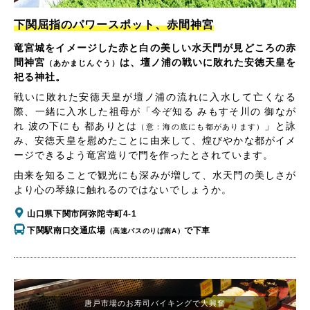
下関屈指のパワースポット、赤間神宮
竜宮城をイメージした赤と白の美しい水天門が見どころの赤
間神宮
は、壇ノ浦の戦いに敗れた安徳天皇を
（あかまじんぐう）
祀る神社。
戦いに敗れた安徳天皇が壇ノ浦の流れに入水して亡くなる
際、一緒に入水した祖母が「今ぞ知る みもすそ川の 御なが
れ 波の下にも 都ありとは
」と詠
（意：海の底にも都があります）
み、安徳天皇を慰めたことに由来して、煌びやかな都がイメ
ージできるよう竜宮造りで門を作ったとされています。
由来を知ることで観光にも深みが増して、水天門の美しさが
より心の琴線に触れるのではないでしょうか。
山口県下関市阿弥陀寺町4-1
下関駅南口交通広場
で下車
（高速バスのりば南A）
唐戸市場のお寿司バイキングで大興奮