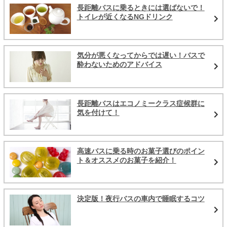
長距離バスに乗るときには選ばないで！
トイレが近くなるNGドリンク
気分が悪くなってからでは遅い！バスで
酔わないためのアドバイス
長距離バスはエコノミークラス症候群に
気を付けて！
高速バスに乗る時のお菓子選びのポイン
ト＆オススメのお菓子を紹介！
決定版！夜行バスの車内で睡眠するコツ