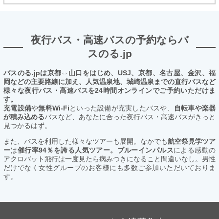
夜行バス・高速バスの予約ならバ
スのる.jp
バスのる.jpは京都⇔山口をはじめ、USJ、京都、名古屋、金沢、福
岡などの主要路線に加え、人気温泉地、城崎温泉までの直行バスなど
様々な夜行バス・高速バスを24時間オンラインでご予約いただけま
す。
充電設備
や
無料Wi-Fi
といった設備が充実したバスや、
自転車や楽器
が積み込める
バスなど、あなたに合った夜行バス・高速バスがきっと
見つかるはず。
また、バスを利用した様々なツアーも展開。なかでも
航空祭見学ツア
ー
は
催行率94％を誇る人気ツアー。ブルーインパルス
による感動の
アクロバット飛行は一度見たら病みつきになること間違いなし。男性
だけでなく女性グループのお客様にも多数ご参加いただいておりま
す。