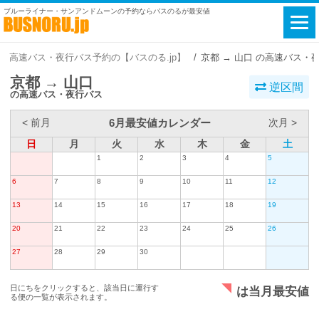
ブルーライナー・サンアンドムーンの予約ならバスのるが最安値
高速バス・夜行バス予約の【バスのる.jp】
京都 → 山口 の高速バス・
京都 → 山口
逆区間
の高速バス・夜行バス
6月最安値カレンダー
< 前月
次月 >
日
月
火
水
木
金
土
1
2
3
4
5
6
7
8
9
10
11
12
13
14
15
16
17
18
19
20
21
22
23
24
25
26
27
28
29
30
日にちをクリックすると、該当日に運行す
は当月最安値
る便の一覧が表示されます。