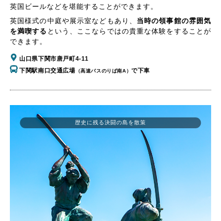
英国ビールなどを堪能することができます。
英国様式の中庭や展示室などもあり、
当時の領事館の雰囲気
を満喫する
という、ここならではの貴重な体験をすることが
できます。
山口県下関市唐戸町4-11
下関駅南口交通広場
で下車
（高速バスのりば南A）
歴史に残る決闘の島を散策