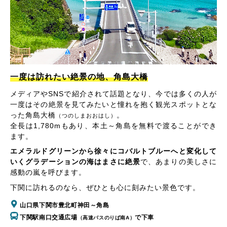
一度は訪れたい絶景の地、角島大橋
メディアやSNSで紹介されて話題となり、今では多くの人が
一度はその絶景を見てみたいと憧れを抱く観光スポットとな
った角島大橋
。
（つのしまおおはし）
全長は1,780mもあり、本土～角島を無料で渡ることができ
ます。
エメラルドグリーンから徐々にコバルトブルーへと変化して
いくグラデーションの海はまさに絶景
で、あまりの美しさに
感動の嵐を呼びます。
下関に訪れるのなら、ぜひとも心に刻みたい景色です。
山口県下関市豊北町神田～角島
下関駅南口交通広場
で下車
（高速バスのりば南A）