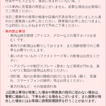
付加サービスとなり、運賃に含まれていない為。）
バス車内に充電器の用意はございません。必要な場合はお客様に
てご用意ください。
当日ご乗車中の座席の相違や設備の不具合等がございましたら速
やかに乗務員へお申し出ください。降車後のお申し出につきまし
ては対応いたしかねますので予めご了承ください。
車内禁止事項
車内は終日禁煙（アイコス、グローなどの電子タバコを含
む）です。
車内での飲酒はお断りしております、また泥酔状態でのご乗
車もお断りいたします。
臭いのきついもの（ファストフード等）の飲食はお控えくだ
さい。
ヘアスプレーや制汗スプレー（香水）など座席が汚れる、臭
いがつく製品の使用はお控えください。
消灯後、他のお客様の睡眠の妨げになる行為（騒ぐ、音漏
れ、スマートフォンの操作）等はお控えください。
暴力行為など、その他迷惑行為
上記禁止事項が発覚した場合や乗務員の指示に従わない場合は、
警察に連絡の上、下車を命じる場合もございます。また損害が発
生した場合にはお客様に損害賠償請求を行うことがあります。