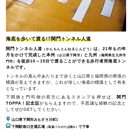
海底を歩いて渡る!?関門トンネル人道
関門トンネル人道
は、21年もの年
（かんもんとんねるじんどう）
月をかけて完成した本州
と九州
（山口県下関市）
（福岡県北九州市
を徒歩10～15分で渡ることができる歩行者用海底トン
門司）
ネルです。
トンネルの真ん中あたりまで歩くと山口県と福岡県の県境の
標識が見えてきますが、これが珍しい海底の標識として有名
となっています。
下関側と門司側の双方にあるスタンプを押せば、
関門
TOPPA！記念証
がもらえますので、不思議な経験の記念と
してぜひGETしてください。
山口県下関市みもすそ川町1
下関駅南口交通広場
で下車
（高速バスのりば南A）