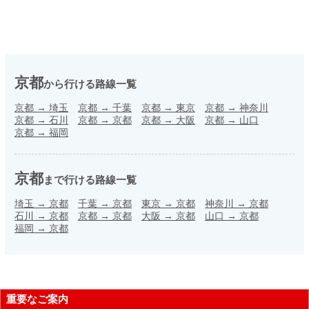
京都
から行ける路線一覧
京都
→
埼玉
京都
→
千葉
京都
→
東京
京都
→
神奈川
京都
→
石川
京都
→
京都
京都
→
大阪
京都
→
山口
京都
→
福岡
京都
まで行ける路線一覧
埼玉
→
京都
千葉
→
京都
東京
→
京都
神奈川
→
京都
石川
→
京都
京都
→
京都
大阪
→
京都
山口
→
京都
福岡
→
京都
重要なご案内