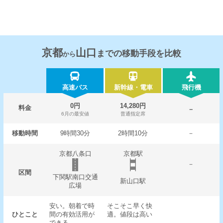
京都
山口
までの移動手段を比較
から
高速バス
新幹線・電車
飛行機
0円
14,280円
料金
－
6月の最安値
普通指定席
移動時間
9時間30分
2時間10分
－
京都八条口
京都駅
－
区間
下関駅南口交通
新山口駅
広場
安い。朝着で時
そこそこ早く快
ひとこと
間の有効活用が
適。値段は高い