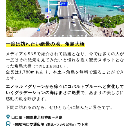
一度は訪れたい絶景の地、角島大橋
メディアやSNSで紹介されて話題となり、今では多くの人が
一度はその絶景を見てみたいと憧れを抱く観光スポットとな
った角島大橋
。
（つのしまおおはし）
全長は1,780mもあり、本土～角島を無料で渡ることができ
ます。
エメラルドグリーンから徐々にコバルトブルーへと変化して
いくグラデーションの海はまさに絶景
で、あまりの美しさに
感動の嵐を呼びます。
下関に訪れるのなら、ぜひとも心に刻みたい景色です。
山口県下関市豊北町神田～角島
下関駅南口交通広場
で下車
（高速バスのりば南A）