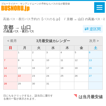
ブルーライナー・サンアンドムーンの予約ならバスのるが最安値
高速バス・夜行バス予約の【バスのる.jp】
京都 → 山口 の高速バス・
京都 → 山口
逆区間
の高速バス・夜行バス
3月最安値カレンダー
< 前月
次月 >
日
月
火
水
木
金
土
1
2
3
4
5
6
7
8
9
10
11
12
13
14
15
16
17
18
19
20
21
22
23
24
25
26
27
28
29
30
31
日にちをクリックすると、該当日に運行す
は当月最安値
る便の一覧が表示されます。