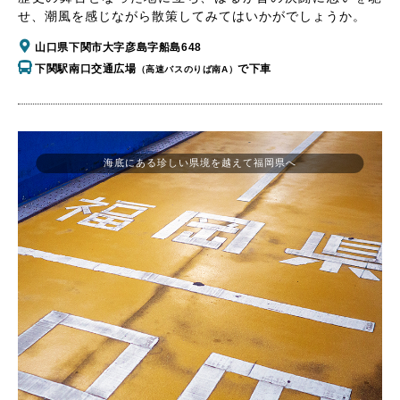
せ、潮風を感じながら散策してみてはいかがでしょうか。
山口県下関市大字彦島字船島648
下関駅南口交通広場
で下車
（高速バスのりば南A）
海底にある珍しい県境を越えて福岡県へ