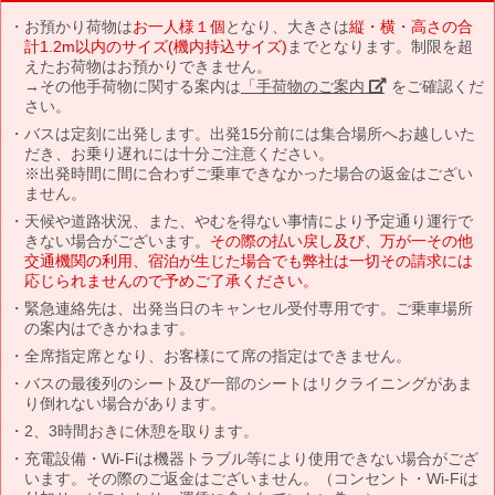
お預かり荷物は
お一人様１個
となり、大きさは
縦・横・高さの合
計1.2m以内のサイズ(機内持込サイズ)
までとなります。制限を超
えたお荷物はお預かりできません。
→その他手荷物に関する案内は
「手荷物のご案内」
をご確認くだ
さい。
バスは定刻に出発します。出発15分前には集合場所へお越しいた
だき、お乗り遅れには十分ご注意ください。
※出発時間に間に合わずご乗車できなかった場合の返金はござい
ません。
天候や道路状況、また、やむを得ない事情により予定通り運行で
きない場合がございます。
その際の払い戻し及び、万が一その他
交通機関の利用、宿泊が生じた場合でも弊社は一切その請求には
応じられませんので予めご了承ください。
緊急連絡先は、出発当日のキャンセル受付専用です。ご乗車場所
の案内はできかねます。
全席指定席となり、お客様にて席の指定はできません。
バスの最後列のシート及び一部のシートはリクライニングがあま
り倒れない場合があります。
2、3時間おきに休憩を取ります。
充電設備・Wi-Fiは機器トラブル等により使用できない場合がござ
います。その際のご返金はございません。（コンセント・Wi-Fiは