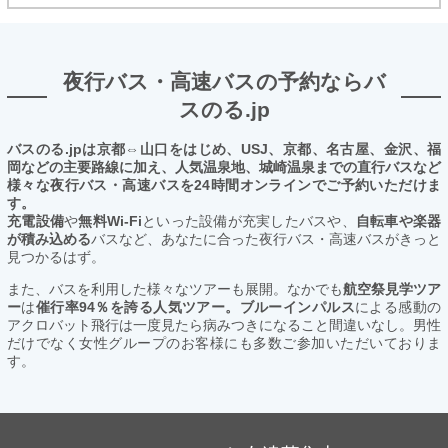
夜行バス・高速バスの予約ならバ
スのる.jp
バスのる.jpは京都⇔山口をはじめ、USJ、京都、名古屋、金沢、福
岡などの主要路線に加え、人気温泉地、城崎温泉までの直行バスなど
様々な夜行バス・高速バスを24時間オンラインでご予約いただけま
す。
充電設備
や
無料Wi-Fi
といった設備が充実したバスや、
自転車や楽器
が積み込める
バスなど、あなたに合った夜行バス・高速バスがきっと
見つかるはず。
また、バスを利用した様々なツアーも展開。なかでも
航空祭見学ツア
ー
は
催行率94％を誇る人気ツアー。ブルーインパルス
による感動の
アクロバット飛行は一度見たら病みつきになること間違いなし。男性
だけでなく女性グループのお客様にも多数ご参加いただいておりま
す。