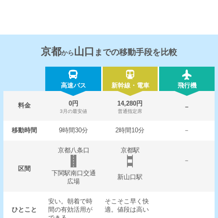
京都
山口
までの移動手段を比較
から
高速バス
新幹線・電車
飛行機
0円
14,280円
料金
－
3月の最安値
普通指定席
移動時間
9時間30分
2時間10分
－
京都八条口
京都駅
－
区間
下関駅南口交通
新山口駅
広場
安い。朝着で時
そこそこ早く快
ひとこと
間の有効活用が
適。値段は高い