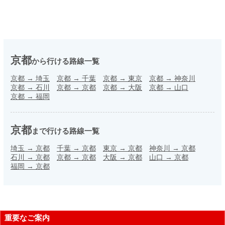
京都
から行ける路線一覧
京都
→
埼玉
京都
→
千葉
京都
→
東京
京都
→
神奈川
京都
→
石川
京都
→
京都
京都
→
大阪
京都
→
山口
京都
→
福岡
京都
まで行ける路線一覧
埼玉
→
京都
千葉
→
京都
東京
→
京都
神奈川
→
京都
石川
→
京都
京都
→
京都
大阪
→
京都
山口
→
京都
福岡
→
京都
重要なご案内