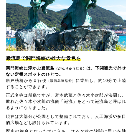
巌流島で関門海峡の雄大な景色を
関門海峡に浮かぶ巌流島
は、下関観光で外せ
（がんりゅうじま）
ない定番スポットのひとつ。
唐戸桟橋から直行便
に乗船し、約10分で上陸
（巌流島連絡船）
することができます。
正式名称は船島ですが、宮本武蔵と佐々木小次郎が決闘し、
敗れた佐々木小次郎の流儀「巌流」をとって巌流島と呼ばれ
るようになりました。
現在は大部分が公園として整備されており、人工海浜や多目
的広場なども設けられています。
歴史の舞台となった地に立ち、はるか昔の決闘に思いを馳