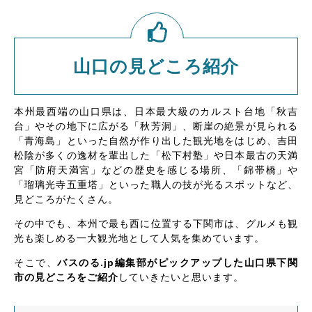
山口の見どころ紹介
本州最西端の山口県は、日本最大級のカルスト台地「秋吉
台」やその地下に広がる「秋芳洞」、断崖の絶景が見られる
「青海島」といった自然が作り出した観光地をはじめ、吉田
松陰が多くの逸材を輩出した「松下村塾」や日本最古の天満
宮「防府天満宮」などの歴史を感じる場所、「錦帯橋」や
「瑠璃光寺五重塔」といった職人の技が光るスポットなど、
見どころがたくさん。
その中でも、本州で最も西に位置する下関市は、グルメも観
光も楽しめる一大観光地として人気を集めています。
そこで、
バスのる.jp編集部がピックアップした山口県下関
市の見どころをご紹介
していきたいと思います。