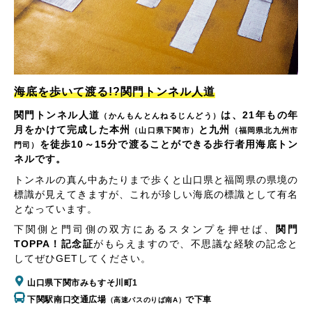
海底を歩いて渡る!?関門トンネル人道
関門トンネル人道
は、21年もの年
（かんもんとんねるじんどう）
月をかけて完成した本州
と九州
（山口県下関市）
（福岡県北九州市
を徒歩10～15分で渡ることができる歩行者用海底トン
門司）
ネルです。
トンネルの真ん中あたりまで歩くと山口県と福岡県の県境の
標識が見えてきますが、これが珍しい海底の標識として有名
となっています。
下関側と門司側の双方にあるスタンプを押せば、
関門
TOPPA！記念証
がもらえますので、不思議な経験の記念と
してぜひGETしてください。
山口県下関市みもすそ川町1
下関駅南口交通広場
で下車
（高速バスのりば南A）