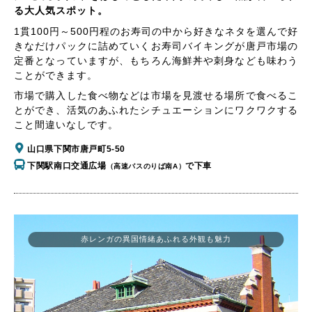
る大人気スポット。
1貫100円～500円程のお寿司の中から好きなネタを選んで好
きなだけパックに詰めていくお寿司バイキングが唐戸市場の
定番となっていますが、もちろん海鮮丼や刺身なども味わう
ことができます。
市場で購入した食べ物などは市場を見渡せる場所で食べるこ
とができ、活気のあふれたシチュエーションにワクワクする
こと間違いなしです。
山口県下関市唐戸町5-50
下関駅南口交通広場
で下車
（高速バスのりば南A）
赤レンガの異国情緒あふれる外観も魅力