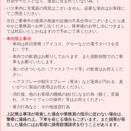
付加サービスとなり、運賃に含まれていない為。）
バス車内に充電器の用意はございません。必要な場合はお客様に
てご用意ください。
当日ご乗車中の座席の相違や設備の不具合等がございましたら速
やかに乗務員へお申し出ください。降車後のお申し出につきまし
ては対応いたしかねますので予めご了承ください。
車内禁止事項
車内は終日禁煙（アイコス、グローなどの電子タバコを含
む）です。
車内での飲酒はお断りしております、また泥酔状態でのご乗
車もお断りいたします。
臭いのきついもの（ファストフード等）の飲食はお控えくだ
さい。
ヘアスプレーや制汗スプレー（香水）など座席が汚れる、臭
いがつく製品の使用はお控えください。
消灯後、他のお客様の睡眠の妨げになる行為（騒ぐ、音漏
れ、スマートフォンの操作）等はお控えください。
暴力行為など、その他迷惑行為
上記禁止事項が発覚した場合や乗務員の指示に従わない場合は、
警察に連絡の上、下車を命じる場合もございます。また損害が発
生した場合にはお客様に損害賠償請求を行うことがあります。