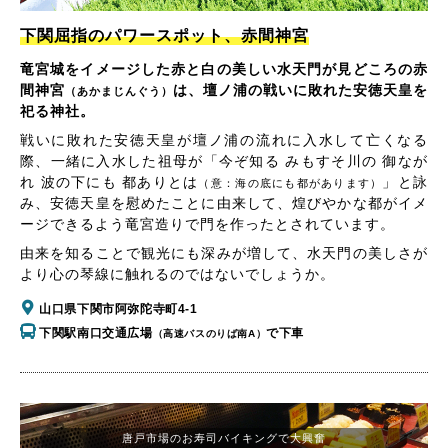
下関屈指のパワースポット、赤間神宮
竜宮城をイメージした赤と白の美しい水天門が見どころの赤
間神宮
は、壇ノ浦の戦いに敗れた安徳天皇を
（あかまじんぐう）
祀る神社。
戦いに敗れた安徳天皇が壇ノ浦の流れに入水して亡くなる
際、一緒に入水した祖母が「今ぞ知る みもすそ川の 御なが
れ 波の下にも 都ありとは
」と詠
（意：海の底にも都があります）
み、安徳天皇を慰めたことに由来して、煌びやかな都がイメ
ージできるよう竜宮造りで門を作ったとされています。
由来を知ることで観光にも深みが増して、水天門の美しさが
より心の琴線に触れるのではないでしょうか。
山口県下関市阿弥陀寺町4-1
下関駅南口交通広場
で下車
（高速バスのりば南A）
唐戸市場のお寿司バイキングで大興奮