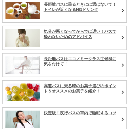
長距離バスに乗るときには選ばないで！
トイレが近くなるNGドリンク
気分が悪くなってからでは遅い！バスで
酔わないためのアドバイス
長距離バスはエコノミークラス症候群に
気を付けて！
高速バスに乗る時のお菓子選びのポイン
ト＆オススメのお菓子を紹介！
決定版！夜行バスの車内で睡眠するコツ