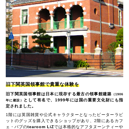
旧下関英国領事館で貴重な体験を
旧下関英国領事館は日本に現存する最古の領事館建築
（1906
として有名で、1999年には国の重要文化財にも指
年に建設）
定されました。
1階には英国雑貨や公式キャラクターとなったピーターラビ
ットのグッズを購入できるショップがあり、2階にあるカフ
ェ・パプの
tearoom LiZ
では本格的なアフタヌーンティーや