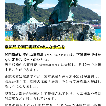
巌流島で関門海峡の雄大な景色を
関門海峡に浮かぶ巌流島
は、下関観光で外せ
（がんりゅうじま）
ない定番スポットのひとつ。
唐戸桟橋から直行便
に乗船し、約10分で上陸
（巌流島連絡船）
することができます。
正式名称は船島ですが、宮本武蔵と佐々木小次郎が決闘し、
敗れた佐々木小次郎の流儀「巌流」をとって巌流島と呼ばれ
るようになりました。
現在は大部分が公園として整備されており、人工海浜や多目
的広場なども設けられています。
歴史の舞台となった地に立ち、はるか昔の決闘に思いを馳