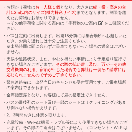
お預かり荷物は
お一人様１個
となり、大きさは
縦・横・高さの合
計1.2m以内のサイズ(機内持込サイズ)
までとなります。制限を超
えたお荷物はお預かりできません。
→その他手荷物に関する案内は
「手荷物のご案内」
をご確認くだ
さい。
バスは定刻に出発します。出発15分前には集合場所へお越しいた
だき、お乗り遅れには十分ご注意ください。
※出発時間に間に合わずご乗車できなかった場合の返金はござい
ません。
天候や道路状況、また、やむを得ない事情により予定通り運行で
きない場合がございます。
その際の払い戻し及び、万が一その他
交通機関の利用、宿泊が生じた場合でも弊社は一切その請求には
応じられませんので予めご了承ください。
緊急連絡先は、出発当日のキャンセル受付専用です。ご乗車場所
の案内はできかねます。
全席指定席となり、お客様にて席の指定はできません。
バスの最後列のシート及び一部のシートはリクライニングがあま
り倒れない場合があります。
2、3時間おきに休憩を取ります。
充電設備・Wi-Fiは機器トラブル等により使用できない場合がござ
います。その際のご返金はございません。（コンセント・Wi-Fiは