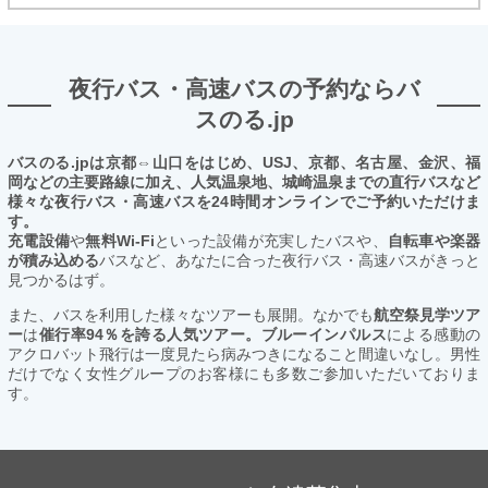
夜行バス・高速バスの予約ならバ
スのる.jp
バスのる.jpは京都⇔山口をはじめ、USJ、京都、名古屋、金沢、福
岡などの主要路線に加え、人気温泉地、城崎温泉までの直行バスなど
様々な夜行バス・高速バスを24時間オンラインでご予約いただけま
す。
充電設備
や
無料Wi-Fi
といった設備が充実したバスや、
自転車や楽器
が積み込める
バスなど、あなたに合った夜行バス・高速バスがきっと
見つかるはず。
また、バスを利用した様々なツアーも展開。なかでも
航空祭見学ツア
ー
は
催行率94％を誇る人気ツアー。ブルーインパルス
による感動の
アクロバット飛行は一度見たら病みつきになること間違いなし。男性
だけでなく女性グループのお客様にも多数ご参加いただいておりま
す。