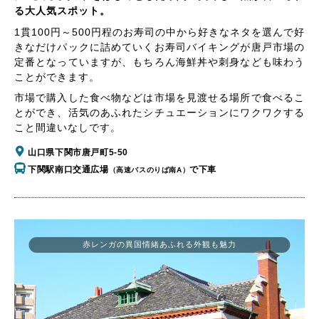
る大人気スポット。
1貫100円～500円程のお寿司の中から好きなネタを選んで好
きなだけパックに詰めていくお寿司バイキングが唐戸市場の
定番となっていますが、もちろん海鮮丼や刺身なども味わう
ことができます。
市場で購入した食べ物などは市場を見渡せる場所で食べるこ
とができ、活気のあふれたシチュエーションにワクワクする
こと間違いなしです。
山口県下関市唐戸町5-50
下関駅南口交通広場
で下車
（高速バスのりば南A）
赤レンガの異国情緒あふれる外観も魅力