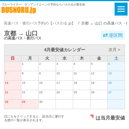
ブルーライナー・サンアンドムーンの予約ならバスのるが最安値
高速バス・夜行バス予約の【バスのる.jp】
京都 → 山口 の高速バス・
京都 → 山口
逆区間
の高速バス・夜行バス
4月最安値カレンダー
次月 >
日
月
火
水
木
金
土
1
2
3
4
5
6
7
8
9
10
11
12
13
14
15
16
17
18
19
20
21
22
23
24
25
26
27
28
29
30
日にちをクリックすると、該当日に運行す
は当月最安値
る便の一覧が表示されます。