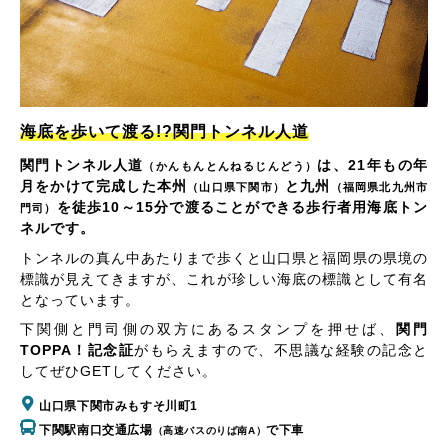
海底を歩いて渡る!?関門トンネル人道
関門トンネル人道
は、21年もの年
（かんもんとんねるじんどう）
月をかけて完成した本州
と九州
（山口県下関市）
（福岡県北九州市
を徒歩10～15分で渡ることができる歩行者用海底トン
門司）
ネルです。
トンネルの真ん中あたりまで歩くと山口県と福岡県の県境の
標識が見えてきますが、これが珍しい海底の標識として有名
となっています。
下関側と門司側の双方にあるスタンプを押せば、
関門
TOPPA！記念証
がもらえますので、不思議な経験の記念と
してぜひGETしてください。
山口県下関市みもすそ川町1
下関駅南口交通広場
で下車
（高速バスのりば南A）