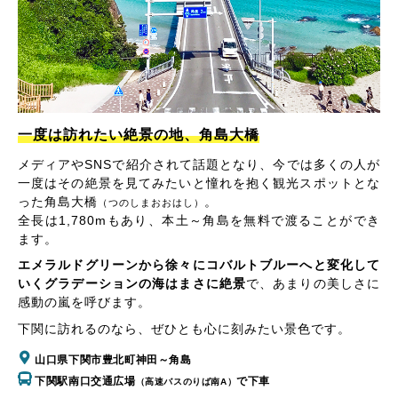
一度は訪れたい絶景の地、角島大橋
メディアやSNSで紹介されて話題となり、今では多くの人が
一度はその絶景を見てみたいと憧れを抱く観光スポットとな
った角島大橋
。
（つのしまおおはし）
全長は1,780mもあり、本土～角島を無料で渡ることができ
ます。
エメラルドグリーンから徐々にコバルトブルーへと変化して
いくグラデーションの海はまさに絶景
で、あまりの美しさに
感動の嵐を呼びます。
下関に訪れるのなら、ぜひとも心に刻みたい景色です。
山口県下関市豊北町神田～角島
下関駅南口交通広場
で下車
（高速バスのりば南A）