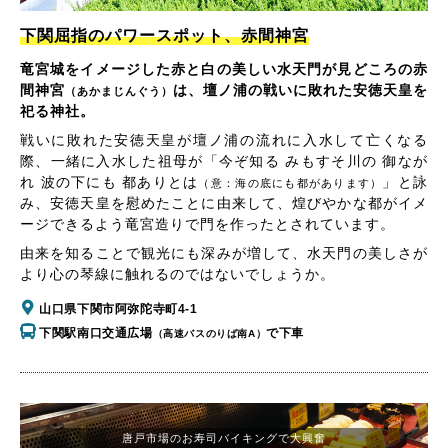
下関屈指のパワースポット、赤間神宮
竜宮城をイメージした赤と白の美しい水天門が見どころの赤
間神宮
は、壇ノ浦の戦いに敗れた安徳天皇を
（あかまじんぐう）
祀る神社。
戦いに敗れた安徳天皇が壇ノ浦の流れに入水して亡くなる
際、一緒に入水した祖母が「今ぞ知る みもすそ川の 御なが
れ 波の下にも 都ありとは
」と詠
（意：海の底にも都があります）
み、安徳天皇を慰めたことに由来して、煌びやかな都がイメ
ージできるよう竜宮造りで門を作ったとされています。
由来を知ることで観光にも深みが増して、水天門の美しさが
より心の琴線に触れるのではないでしょうか。
山口県下関市阿弥陀寺町4-1
下関駅南口交通広場
で下車
（高速バスのりば南A）
唐戸市場のお寿司バイキングで大興奮