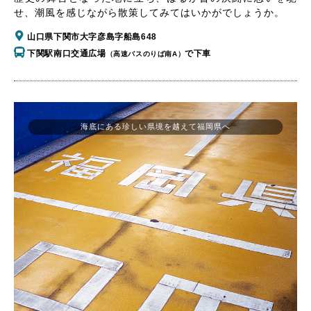
せ、潮風を感じながら散策してみてはいかがでしょうか。
山口県下関市大字彦島字船島648
下関駅南口交通広場
で下車
（高速バスのりば南A）
海底にある珍しい県境を越えて福岡県へ