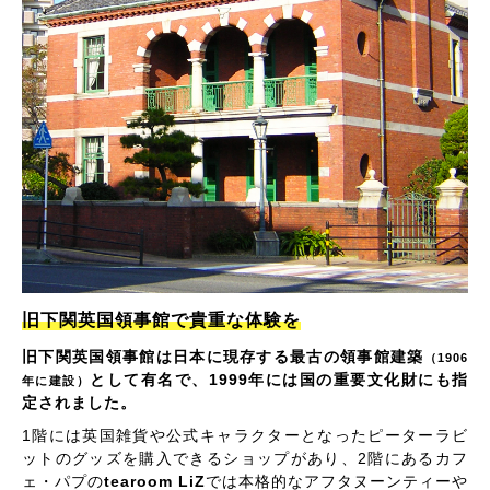
旧下関英国領事館で貴重な体験を
旧下関英国領事館は日本に現存する最古の領事館建築
（1906
として有名で、1999年には国の重要文化財にも指
年に建設）
定されました。
1階には英国雑貨や公式キャラクターとなったピーターラビ
ットのグッズを購入できるショップがあり、2階にあるカフ
ェ・パプの
tearoom LiZ
では本格的なアフタヌーンティーや