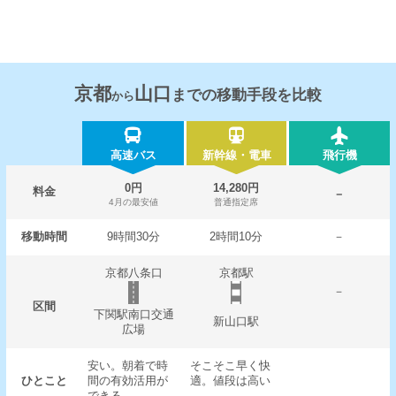
京都
山口
までの移動手段を比較
から
高速バス
新幹線・電車
飛行機
0円
14,280円
料金
－
4月の最安値
普通指定席
移動時間
9時間30分
2時間10分
－
京都八条口
京都駅
－
区間
下関駅南口交通
新山口駅
広場
安い。朝着で時
そこそこ早く快
ひとこと
間の有効活用が
適。値段は高い