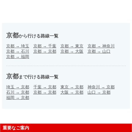
京都
から行ける路線一覧
京都
→
埼玉
京都
→
千葉
京都
→
東京
京都
→
神奈川
京都
→
石川
京都
→
京都
京都
→
大阪
京都
→
山口
京都
→
福岡
京都
まで行ける路線一覧
埼玉
→
京都
千葉
→
京都
東京
→
京都
神奈川
→
京都
石川
→
京都
京都
→
京都
大阪
→
京都
山口
→
京都
福岡
→
京都
重要なご案内