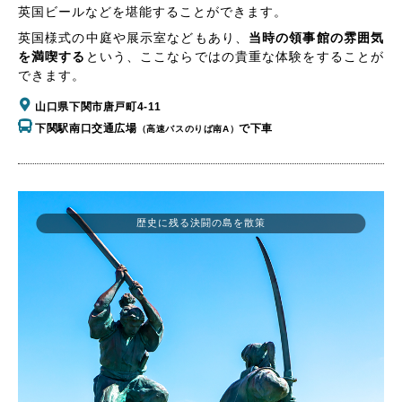
英国ビールなどを堪能することができます。
英国様式の中庭や展示室などもあり、
当時の領事館の雰囲気
を満喫する
という、ここならではの貴重な体験をすることが
できます。
山口県下関市唐戸町4-11
下関駅南口交通広場
で下車
（高速バスのりば南A）
歴史に残る決闘の島を散策