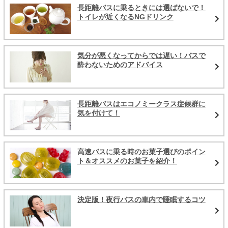
長距離バスに乗るときには選ばないで！
トイレが近くなるNGドリンク
気分が悪くなってからでは遅い！バスで
酔わないためのアドバイス
長距離バスはエコノミークラス症候群に
気を付けて！
高速バスに乗る時のお菓子選びのポイン
ト＆オススメのお菓子を紹介！
決定版！夜行バスの車内で睡眠するコツ