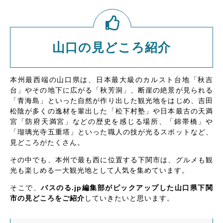
山口の見どころ紹介
本州最西端の山口県は、日本最大級のカルスト台地「秋吉
台」やその地下に広がる「秋芳洞」、断崖の絶景が見られる
「青海島」といった自然が作り出した観光地をはじめ、吉田
松陰が多くの逸材を輩出した「松下村塾」や日本最古の天満
宮「防府天満宮」などの歴史を感じる場所、「錦帯橋」や
「瑠璃光寺五重塔」といった職人の技が光るスポットなど、
見どころがたくさん。
その中でも、本州で最も西に位置する下関市は、グルメも観
光も楽しめる一大観光地として人気を集めています。
そこで、
バスのる.jp編集部がピックアップした山口県下関
市の見どころをご紹介
していきたいと思います。