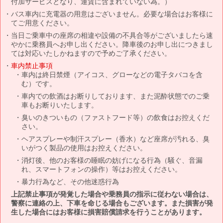
付加サービスとなり、運賃に含まれていない為。）
バス車内に充電器の用意はございません。必要な場合はお客様に
てご用意ください。
当日ご乗車中の座席の相違や設備の不具合等がございましたら速
やかに乗務員へお申し出ください。降車後のお申し出につきまし
ては対応いたしかねますので予めご了承ください。
車内禁止事項
車内は終日禁煙（アイコス、グローなどの電子タバコを含
む）です。
車内での飲酒はお断りしております、また泥酔状態でのご乗
車もお断りいたします。
臭いのきついもの（ファストフード等）の飲食はお控えくだ
さい。
ヘアスプレーや制汗スプレー（香水）など座席が汚れる、臭
いがつく製品の使用はお控えください。
消灯後、他のお客様の睡眠の妨げになる行為（騒ぐ、音漏
れ、スマートフォンの操作）等はお控えください。
暴力行為など、その他迷惑行為
上記禁止事項が発覚した場合や乗務員の指示に従わない場合は、
警察に連絡の上、下車を命じる場合もございます。また損害が発
生した場合にはお客様に損害賠償請求を行うことがあります。