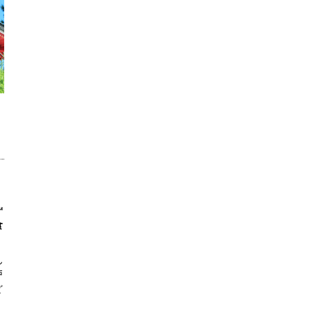
ず
食
ん
戸
ど