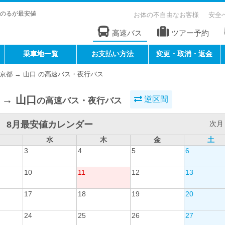
のるが最安値
お体の不自由なお客様
安全
高速バス
ツアー予約
乗車地一覧
お支払い方法
変更・取消・返金
京都 → 山口 の高速バス・夜行バス
 → 山口
逆区間
の高速バス・夜行バス
8月最安値カレンダー
次月 
水
木
金
土
3
4
5
6
10
11
12
13
17
18
19
20
24
25
26
27