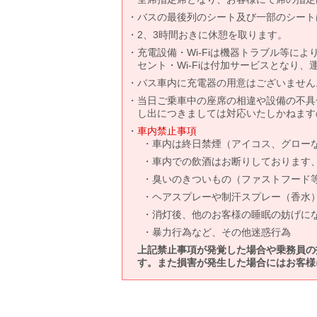
バスの最後列のシート及び一部のシート
2、3時間おきに休憩を取ります。
充電設備・Wi-Fiは機器トラブル等に
セント・Wi-Fiは付加サービスとなり
バス車内に充電器の用意はございません
当日ご乗車中の座席の相違や設備の不具
し出につきましては対応いたしかねます
車内禁止事項
車内は終日禁煙（アイコス、グロー
車内での飲酒はお断りしております
臭いのきついもの（ファストフード
ヘアスプレーや制汗スプレー（香水
消灯後、他のお客様の睡眠の妨げに
暴力行為など、その他迷惑行為
上記禁止事項が発覚した場合や乗務員の
す。また損害が発生した場合にはお客様