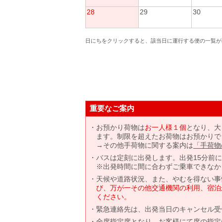
28
29
30
日にちをクリックすると、該当日に運行する便の一覧が
重要なご案内
お預かり荷物は
お一人様１個
となり、大
ます。制限を超えたお荷物はお預かりで
→その他手荷物に関する案内は
「手荷物
バスは定刻に出発します。出発15分前
※出発時間に間に合わずご乗車できなか
天候や道路状況、また、やむを得ない事
び、万が一その他交通機関の利用、宿泊
ください。
緊急連絡先は、出発当日のキャンセル受
全席指定席となり、お客様にて席の指定