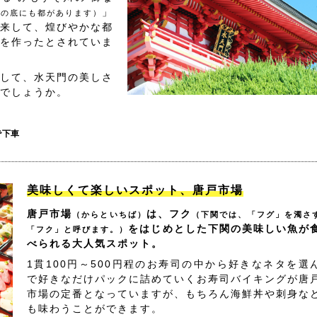
」
海の底にも都があります）
来して、煌びやかな都
を作ったとされていま
して、水天門の美しさ
でしょうか。
で下車
美味しくて楽しいスポット、唐戸市場
唐戸市場
は、フク
（からといちば）
（下関では、「フグ」を濁さ
をはじめとした下関の美味しい魚が
「フク」と呼びます。）
べられる大人気スポット。
1貫100円～500円程のお寿司の中から好きなネタを選
で好きなだけパックに詰めていくお寿司バイキングが唐
市場の定番となっていますが、もちろん海鮮丼や刺身な
も味わうことができます。