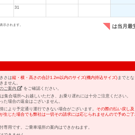
31
表示されます。
は当月最
きさは
縦・横・高さの合計1.2m以内のサイズ(機内持込サイズ)
までとな
きません。
のご案内」
をご確認ください。
には集合場所へお越しいただき、お乗り遅れには十分ご注意ください。
った場合の返金はございません。
情により予定通り運行できない場合がございます。
その際の払い戻し及
が生じた場合でも弊社は一切その請求には応じられませんので予めご了
付専用です。ご乗車場所の案内はできかねます。
はできません。