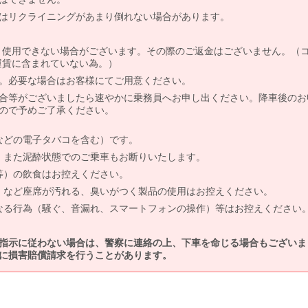
はリクライニングがあまり倒れない場合があります。
より使用できない場合がございます。その際のご返金はございません。（
、運賃に含まれていない為。）
。必要な場合はお客様にてご用意ください。
合等がございましたら速やかに乗務員へお申し出ください。降車後のお
ので予めご了承ください。
などの電子タバコを含む）です。
、また泥酔状態でのご乗車もお断りいたします。
等）の飲食はお控えください。
）など座席が汚れる、臭いがつく製品の使用はお控えください。
なる行為（騒ぐ、音漏れ、スマートフォンの操作）等はお控えください
指示に従わない場合は、警察に連絡の上、下車を命じる場合もございま
に損害賠償請求を行うことがあります。