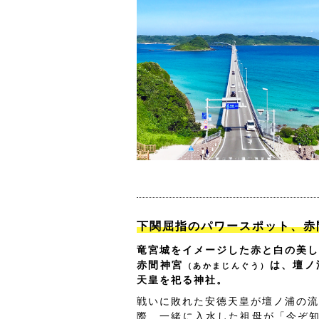
下関屈指のパワースポット、赤
竜宮城をイメージした赤と白の美し
赤間神宮
は、壇ノ
（あかまじんぐう）
天皇を祀る神社。
戦いに敗れた安徳天皇が壇ノ浦の流
際、一緒に入水した祖母が「今ぞ知