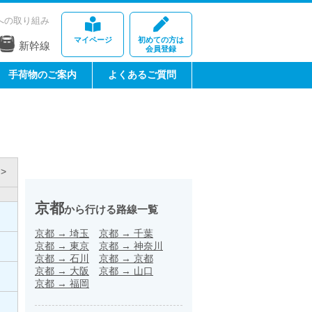
への取り組み
マイページ
初めての方は
新幹線
会員登録
手荷物のご案内
よくあるご質問
>
京都
から行ける路線一覧
京都
→
埼玉
京都
→
千葉
京都
→
東京
京都
→
神奈川
京都
→
石川
京都
→
京都
京都
→
大阪
京都
→
山口
京都
→
福岡