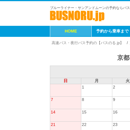
ブルーライナー・サンアンドムーンの予約ならバス
HOME
予約から乗車まで
高速バス・夜行バス予約の【バスのる.jp】
京都
日
月
火
1
2
7
8
9
14
15
16
21
22
23