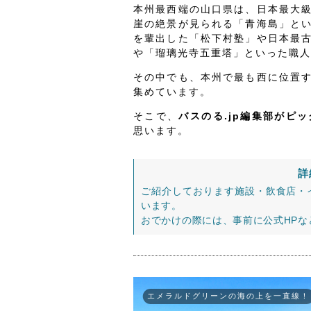
本州最西端の山口県は、日本最大
崖の絶景が見られる「青海島」と
を輩出した「松下村塾」や日本最
や「瑠璃光寺五重塔」といった職人
その中でも、本州で最も西に位置
集めています。
そこで、
バスのる.jp編集部がピ
思います。
詳
ご紹介しております施設・飲食店・
います。
おでかけの際には、事前に公式HP
エメラルドグリーンの海の上を一直線！