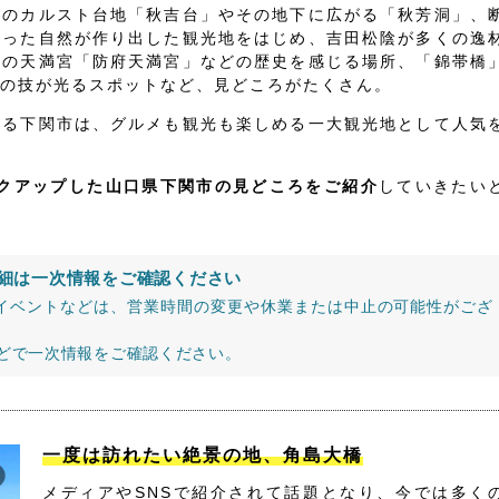
級のカルスト台地「秋吉台」やその地下に広がる「秋芳洞」、
いった自然が作り出した観光地をはじめ、吉田松陰が多くの逸
古の天満宮「防府天満宮」などの歴史を感じる場所、「錦帯橋
の技が光るスポットなど、見どころがたくさん。
する下関市は、グルメも観光も楽しめる一大観光地として人気
ックアップした山口県下関市の見どころをご紹介
していきたい
細は一次情報をご確認ください
イベントなどは、営業時間の変更や休業または中止の可能性がござ
などで一次情報をご確認ください。
一度は訪れたい絶景の地、角島大橋
メディアやSNSで紹介されて話題となり、今では多く