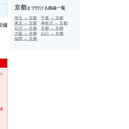
京都
まで行ける路線一覧
埼玉
→
京都
千葉
→
京都
東京
→
京都
神奈川
→
京都
安値
石川
→
京都
京都
→
京都
大阪
→
京都
山口
→
京都
福岡
→
京都
り
承