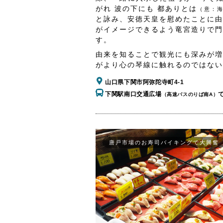
がれ 波の下にも 都ありとは
（意：
と詠み、安徳天皇を慰めたことに由
がイメージできるよう竜宮造りで門
す。
由来を知ることで観光にも深みが増
がより心の琴線に触れるのではない
山口県下関市阿弥陀寺町4-1
下関駅南口交通広場
（高速バスのりば南A）
唐戸市場のお寿司バイキングで大興奮