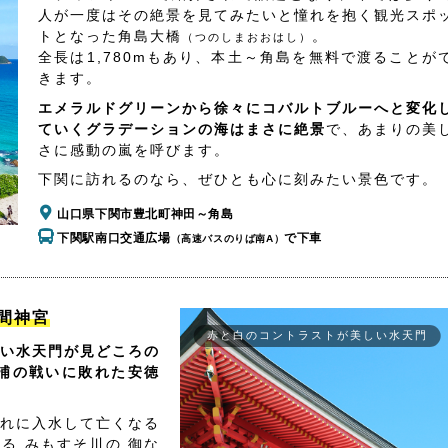
人が一度はその絶景を見てみたいと憧れを抱く観光スポ
トとなった角島大橋
。
（つのしまおおはし）
全長は1,780mもあり、本土～角島を無料で渡ることが
きます。
エメラルドグリーンから徐々にコバルトブルーへと変化
ていくグラデーションの海はまさに絶景
で、あまりの美
さに感動の嵐を呼びます。
下関に訪れるのなら、ぜひとも心に刻みたい景色です。
山口県下関市豊北町神田～角島
下関駅南口交通広場
で下車
（高速バスのりば南A）
間神宮
赤と白のコントラストが美しい水天門
い水天門が見どころの
浦の戦いに敗れた安徳
れに入水して亡くなる
る みもすそ川の 御な