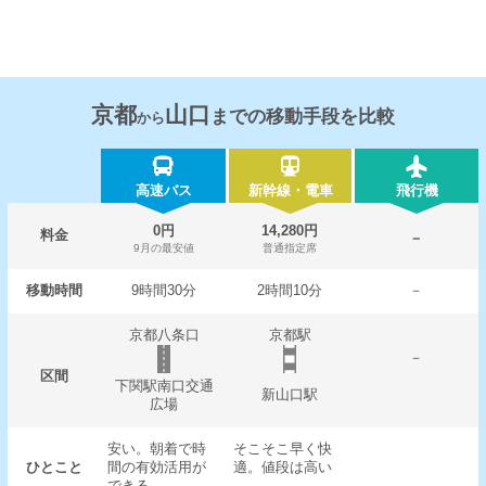
京都
山口
までの移動手段を比較
から
高速バス
新幹線・電車
飛行機
0円
14,280円
料金
－
9月の最安値
普通指定席
移動時間
9時間30分
2時間10分
－
京都八条口
京都駅
－
区間
下関駅南口交通
新山口駅
広場
安い。朝着で時
そこそこ早く快
ひとこと
間の有効活用が
適。値段は高い