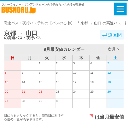
ブルーライナー・サンアンドムーンの予約ならバスのるが最安値
高速バス・夜行バス予約の【バスのる.jp】
京都 → 山口 の高速バス・
京都 → 山口
逆区間
の高速バス・夜行バス
9月最安値カレンダー
次月 >
日
月
火
水
木
金
土
1
2
3
4
5
6
7
8
9
10
11
12
13
14
15
16
17
18
19
20
21
22
23
24
25
26
27
28
29
30
日にちをクリックすると、該当日に運行す
は当月最安値
る便の一覧が表示されます。