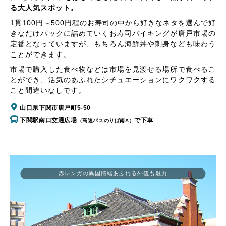
る大人気スポット。
1貫100円～500円程のお寿司の中から好きなネタを選んで好
きなだけパックに詰めていくお寿司バイキングが唐戸市場の
定番となっていますが、もちろん海鮮丼や刺身なども味わう
ことができます。
市場で購入した食べ物などは市場を見渡せる場所で食べるこ
とができ、活気のあふれたシチュエーションにワクワクする
こと間違いなしです。
山口県下関市唐戸町5-50
下関駅南口交通広場
で下車
（高速バスのりば南A）
赤レンガの異国情緒あふれる外観も魅力