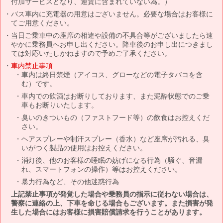
付加サービスとなり、運賃に含まれていない為。）
バス車内に充電器の用意はございません。必要な場合はお客様に
てご用意ください。
当日ご乗車中の座席の相違や設備の不具合等がございましたら速
やかに乗務員へお申し出ください。降車後のお申し出につきまし
ては対応いたしかねますので予めご了承ください。
車内禁止事項
車内は終日禁煙（アイコス、グローなどの電子タバコを含
む）です。
車内での飲酒はお断りしております、また泥酔状態でのご乗
車もお断りいたします。
臭いのきついもの（ファストフード等）の飲食はお控えくだ
さい。
ヘアスプレーや制汗スプレー（香水）など座席が汚れる、臭
いがつく製品の使用はお控えください。
消灯後、他のお客様の睡眠の妨げになる行為（騒ぐ、音漏
れ、スマートフォンの操作）等はお控えください。
暴力行為など、その他迷惑行為
上記禁止事項が発覚した場合や乗務員の指示に従わない場合は、
警察に連絡の上、下車を命じる場合もございます。また損害が発
生した場合にはお客様に損害賠償請求を行うことがあります。