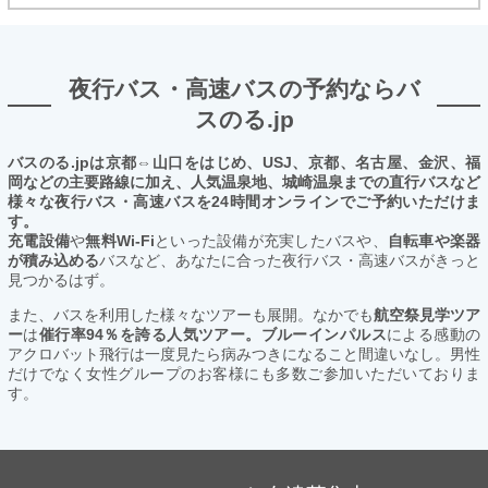
夜行バス・高速バスの予約ならバ
スのる.jp
バスのる.jpは京都⇔山口をはじめ、USJ、京都、名古屋、金沢、福
岡などの主要路線に加え、人気温泉地、城崎温泉までの直行バスなど
様々な夜行バス・高速バスを24時間オンラインでご予約いただけま
す。
充電設備
や
無料Wi-Fi
といった設備が充実したバスや、
自転車や楽器
が積み込める
バスなど、あなたに合った夜行バス・高速バスがきっと
見つかるはず。
また、バスを利用した様々なツアーも展開。なかでも
航空祭見学ツア
ー
は
催行率94％を誇る人気ツアー。ブルーインパルス
による感動の
アクロバット飛行は一度見たら病みつきになること間違いなし。男性
だけでなく女性グループのお客様にも多数ご参加いただいておりま
す。