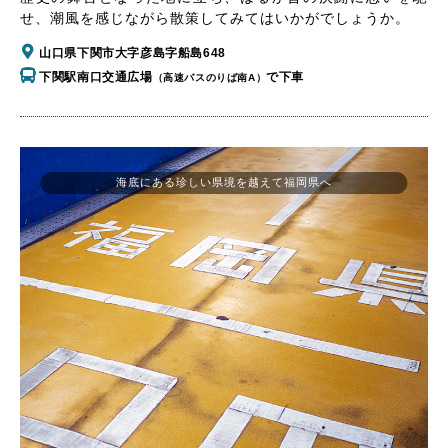
せ、潮風を感じながら散策してみてはいかがでしょうか。
山口県下関市大字彦島字船島648
下関駅南口交通広場
で下車
（高速バスのりば南A）
海底にある珍しい県境を越えて福岡県へ