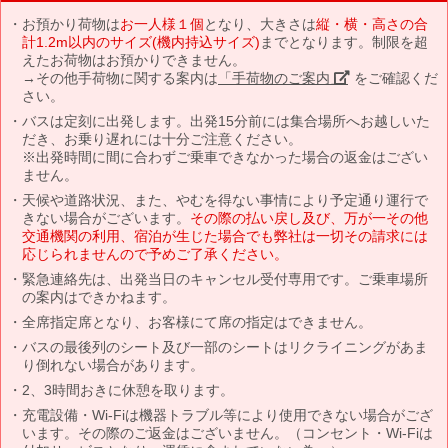
お預かり荷物は
お一人様１個
となり、大きさは
縦・横・高さの合
計1.2m以内のサイズ(機内持込サイズ)
までとなります。制限を超
えたお荷物はお預かりできません。
→その他手荷物に関する案内は
「手荷物のご案内」
をご確認くだ
さい。
バスは定刻に出発します。出発15分前には集合場所へお越しいた
だき、お乗り遅れには十分ご注意ください。
※出発時間に間に合わずご乗車できなかった場合の返金はござい
ません。
天候や道路状況、また、やむを得ない事情により予定通り運行で
きない場合がございます。
その際の払い戻し及び、万が一その他
交通機関の利用、宿泊が生じた場合でも弊社は一切その請求には
応じられませんので予めご了承ください。
緊急連絡先は、出発当日のキャンセル受付専用です。ご乗車場所
の案内はできかねます。
全席指定席となり、お客様にて席の指定はできません。
バスの最後列のシート及び一部のシートはリクライニングがあま
り倒れない場合があります。
2、3時間おきに休憩を取ります。
充電設備・Wi-Fiは機器トラブル等により使用できない場合がござ
います。その際のご返金はございません。（コンセント・Wi-Fiは