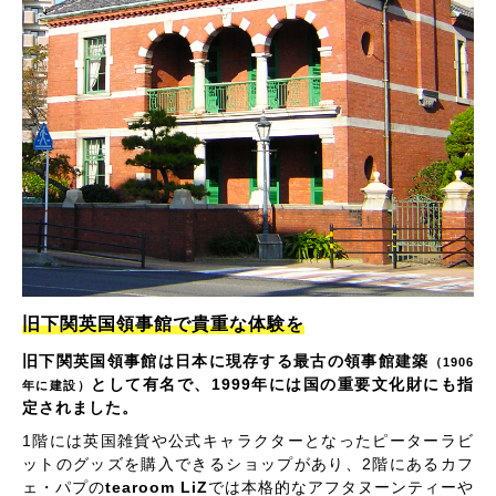
旧下関英国領事館で貴重な体験を
旧下関英国領事館は日本に現存する最古の領事館建築
（1906
として有名で、1999年には国の重要文化財にも指
年に建設）
定されました。
1階には英国雑貨や公式キャラクターとなったピーターラビ
ットのグッズを購入できるショップがあり、2階にあるカフ
ェ・パプの
tearoom LiZ
では本格的なアフタヌーンティーや