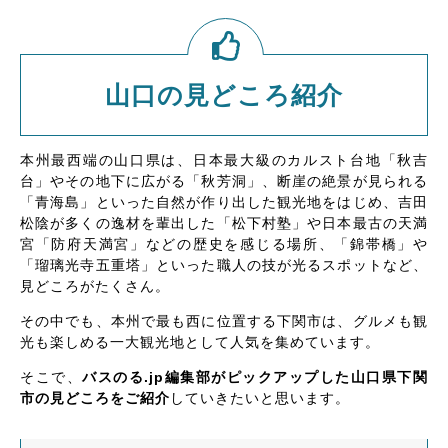
山口の見どころ紹介
本州最西端の山口県は、日本最大級のカルスト台地「秋吉
台」やその地下に広がる「秋芳洞」、断崖の絶景が見られる
「青海島」といった自然が作り出した観光地をはじめ、吉田
松陰が多くの逸材を輩出した「松下村塾」や日本最古の天満
宮「防府天満宮」などの歴史を感じる場所、「錦帯橋」や
「瑠璃光寺五重塔」といった職人の技が光るスポットなど、
見どころがたくさん。
その中でも、本州で最も西に位置する下関市は、グルメも観
光も楽しめる一大観光地として人気を集めています。
そこで、
バスのる.jp編集部がピックアップした山口県下関
市の見どころをご紹介
していきたいと思います。