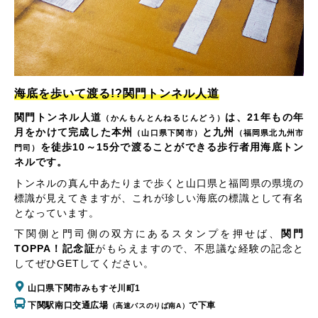
海底を歩いて渡る!?関門トンネル人道
関門トンネル人道
は、21年もの年
（かんもんとんねるじんどう）
月をかけて完成した本州
と九州
（山口県下関市）
（福岡県北九州市
を徒歩10～15分で渡ることができる歩行者用海底トン
門司）
ネルです。
トンネルの真ん中あたりまで歩くと山口県と福岡県の県境の
標識が見えてきますが、これが珍しい海底の標識として有名
となっています。
下関側と門司側の双方にあるスタンプを押せば、
関門
TOPPA！記念証
がもらえますので、不思議な経験の記念と
してぜひGETしてください。
山口県下関市みもすそ川町1
下関駅南口交通広場
で下車
（高速バスのりば南A）