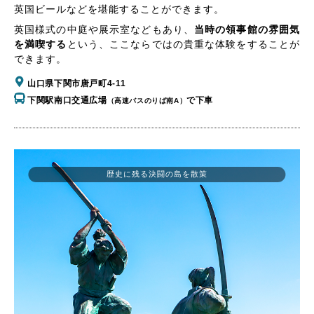
英国ビールなどを堪能することができます。
英国様式の中庭や展示室などもあり、
当時の領事館の雰囲気
を満喫する
という、ここならではの貴重な体験をすることが
できます。
山口県下関市唐戸町4-11
下関駅南口交通広場
で下車
（高速バスのりば南A）
歴史に残る決闘の島を散策