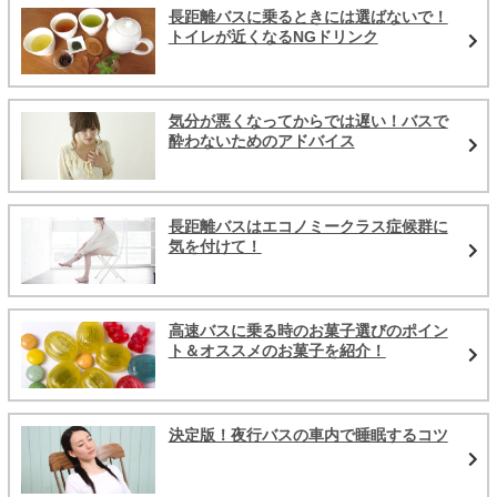
長距離バスに乗るときには選ばないで！
トイレが近くなるNGドリンク
気分が悪くなってからでは遅い！バスで
酔わないためのアドバイス
長距離バスはエコノミークラス症候群に
気を付けて！
高速バスに乗る時のお菓子選びのポイン
ト＆オススメのお菓子を紹介！
決定版！夜行バスの車内で睡眠するコツ