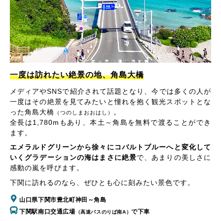
一度は訪れたい絶景の地、角島大橋
メディアやSNSで紹介されて話題となり、今では多くの人が
一度はその絶景を見てみたいと憧れを抱く観光スポットとな
った角島大橋
。
（つのしまおおはし）
全長は1,780mもあり、本土～角島を無料で渡ることができ
ます。
エメラルドグリーンから徐々にコバルトブルーへと変化して
いくグラデーションの海はまさに絶景
で、あまりの美しさに
感動の嵐を呼びます。
下関に訪れるのなら、ぜひとも心に刻みたい景色です。
山口県下関市豊北町神田～角島
下関駅南口交通広場
で下車
（高速バスのりば南A）