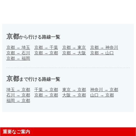
京都
から行ける路線一覧
京都
→
埼玉
京都
→
千葉
京都
→
東京
京都
→
神奈川
京都
→
石川
京都
→
京都
京都
→
大阪
京都
→
山口
京都
→
福岡
京都
まで行ける路線一覧
埼玉
→
京都
千葉
→
京都
東京
→
京都
神奈川
→
京都
石川
→
京都
京都
→
京都
大阪
→
京都
山口
→
京都
福岡
→
京都
重要なご案内