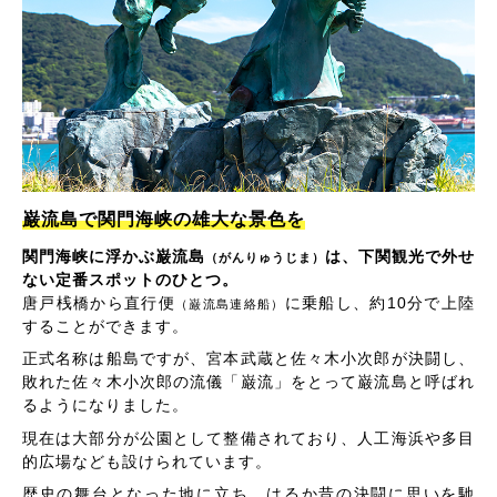
巌流島で関門海峡の雄大な景色を
関門海峡に浮かぶ巌流島
は、下関観光で外せ
（がんりゅうじま）
ない定番スポットのひとつ。
唐戸桟橋から直行便
に乗船し、約10分で上陸
（巌流島連絡船）
することができます。
正式名称は船島ですが、宮本武蔵と佐々木小次郎が決闘し、
敗れた佐々木小次郎の流儀「巌流」をとって巌流島と呼ばれ
るようになりました。
現在は大部分が公園として整備されており、人工海浜や多目
的広場なども設けられています。
歴史の舞台となった地に立ち、はるか昔の決闘に思いを馳