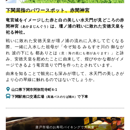
下関屈指のパワースポット、赤間神宮
竜宮城をイメージした赤と白の美しい水天門が見どころの赤
間神宮
は、壇ノ浦の戦いに敗れた安徳天皇を
（あかまじんぐう）
祀る神社。
戦いに敗れた安徳天皇が壇ノ浦の流れに入水して亡くなる
際、一緒に入水した祖母が「今ぞ知る みもすそ川の 御なが
れ 波の下にも 都ありとは
」と詠
（意：海の底にも都があります）
み、安徳天皇を慰めたことに由来して、煌びやかな都がイメ
ージできるよう竜宮造りで門を作ったとされています。
由来を知ることで観光にも深みが増して、水天門の美しさが
より心の琴線に触れるのではないでしょうか。
山口県下関市阿弥陀寺町4-1
下関駅南口交通広場
で下車
（高速バスのりば南A）
唐戸市場のお寿司バイキングで大興奮