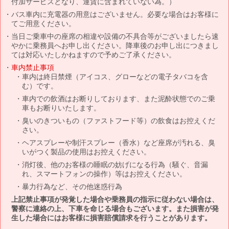
付加サービスとなり、運賃に含まれていない為。）
バス車内に充電器の用意はございません。必要な場合はお客様に
てご用意ください。
当日ご乗車中の座席の相違や設備の不具合等がございましたら速
やかに乗務員へお申し出ください。降車後のお申し出につきまし
ては対応いたしかねますので予めご了承ください。
車内禁止事項
車内は終日禁煙（アイコス、グローなどの電子タバコを含
む）です。
車内での飲酒はお断りしております、また泥酔状態でのご乗
車もお断りいたします。
臭いのきついもの（ファストフード等）の飲食はお控えくだ
さい。
ヘアスプレーや制汗スプレー（香水）など座席が汚れる、臭
いがつく製品の使用はお控えください。
消灯後、他のお客様の睡眠の妨げになる行為（騒ぐ、音漏
れ、スマートフォンの操作）等はお控えください。
暴力行為など、その他迷惑行為
上記禁止事項が発覚した場合や乗務員の指示に従わない場合は、
警察に連絡の上、下車を命じる場合もございます。また損害が発
生した場合にはお客様に損害賠償請求を行うことがあります。