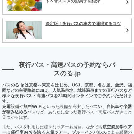
ト＆オススメのお菓子を紹介！
決定版！夜行バスの車内で睡眠するコツ
夜行バス・高速バスの予約ならバ
スのる.jp
バスのる.jpは京都⇔東京をはじめ、USJ、京都、名古屋、金沢、福
岡などの主要路線に加え、人気温泉地、城崎温泉までの直行バスなど
様々な夜行バス・高速バスを24時間オンラインでご予約いただけま
す。
充電設備
や
無料Wi-Fi
といった設備が充実したバスや、
自転車や楽器
が積み込める
バスなど、あなたに合った夜行バス・高速バスがきっと
見つかるはず。
また、バスを利用した様々なツアーも展開。なかでも
航空祭見学ツア
ー
は
催行率94％を誇る人気ツアー。ブルーインパルス
による感動の