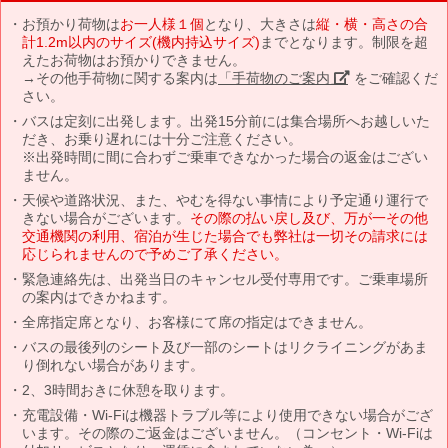
お預かり荷物は
お一人様１個
となり、大きさは
縦・横・高さの合
計1.2m以内のサイズ(機内持込サイズ)
までとなります。制限を超
えたお荷物はお預かりできません。
→その他手荷物に関する案内は
「手荷物のご案内」
をご確認くだ
さい。
バスは定刻に出発します。出発15分前には集合場所へお越しいた
だき、お乗り遅れには十分ご注意ください。
※出発時間に間に合わずご乗車できなかった場合の返金はござい
ません。
天候や道路状況、また、やむを得ない事情により予定通り運行で
きない場合がございます。
その際の払い戻し及び、万が一その他
交通機関の利用、宿泊が生じた場合でも弊社は一切その請求には
応じられませんので予めご了承ください。
緊急連絡先は、出発当日のキャンセル受付専用です。ご乗車場所
の案内はできかねます。
全席指定席となり、お客様にて席の指定はできません。
バスの最後列のシート及び一部のシートはリクライニングがあま
り倒れない場合があります。
2、3時間おきに休憩を取ります。
充電設備・Wi-Fiは機器トラブル等により使用できない場合がござ
います。その際のご返金はございません。（コンセント・Wi-Fiは