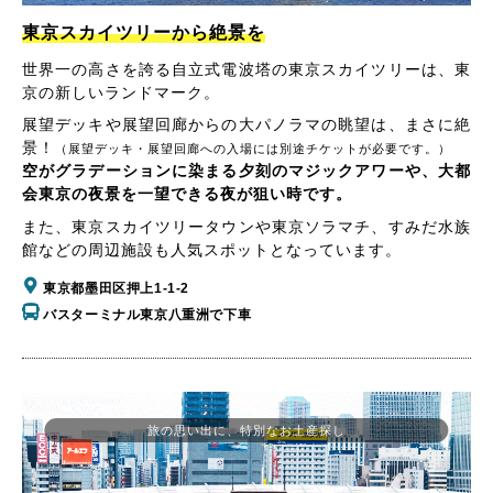
東京スカイツリーから絶景を
世界一の高さを誇る自立式電波塔の東京スカイツリーは、東
京の新しいランドマーク。
展望デッキや展望回廊からの大パノラマの眺望は、まさに絶
景！
（展望デッキ・展望回廊への入場には別途チケットが必要です。）
空がグラデーションに染まる夕刻のマジックアワーや、大都
会東京の夜景を一望できる夜が狙い時です。
また、東京スカイツリータウンや東京ソラマチ、すみだ水族
館などの周辺施設も人気スポットとなっています。
東京都墨田区押上1-1-2
バスターミナル東京八重洲で下車
旅の思い出に、特別なお土産探し