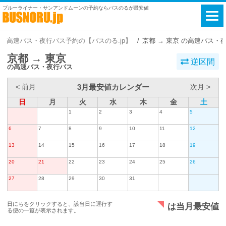
ブルーライナー・サンアンドムーンの予約ならバスのるが最安値
高速バス・夜行バス予約の【バスのる.jp】
京都 → 東京 の高速バス・
京都 → 東京
逆区間
の高速バス・夜行バス
3月最安値カレンダー
< 前月
次月 >
日
月
火
水
木
金
土
1
2
3
4
5
6
7
8
9
10
11
12
13
14
15
16
17
18
19
20
21
22
23
24
25
26
27
28
29
30
31
日にちをクリックすると、該当日に運行す
は当月最安値
る便の一覧が表示されます。