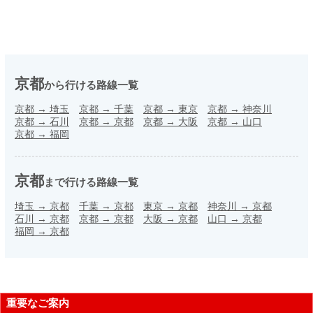
京都
から行ける路線一覧
京都
→
埼玉
京都
→
千葉
京都
→
東京
京都
→
神奈川
京都
→
石川
京都
→
京都
京都
→
大阪
京都
→
山口
京都
→
福岡
京都
まで行ける路線一覧
埼玉
→
京都
千葉
→
京都
東京
→
京都
神奈川
→
京都
石川
→
京都
京都
→
京都
大阪
→
京都
山口
→
京都
福岡
→
京都
重要なご案内