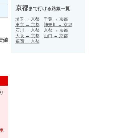
京都
まで行ける路線一覧
埼玉
→
京都
千葉
→
京都
東京
→
京都
神奈川
→
京都
石川
→
京都
京都
→
京都
大阪
→
京都
山口
→
京都
安値
福岡
→
京都
り
承