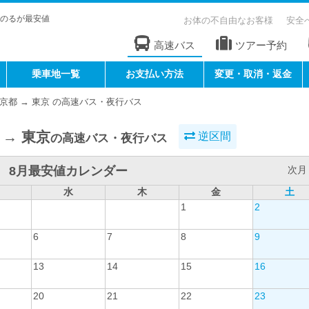
のるが最安値
お体の不自由なお客様
安全
高速バス
ツアー予約
乗車地一覧
お支払い方法
変更・取消・返金
京都 → 東京 の高速バス・夜行バス
 → 東京
逆区間
の高速バス・夜行バス
8月最安値カレンダー
次月 
水
木
金
土
1
2
6
7
8
9
13
14
15
16
20
21
22
23