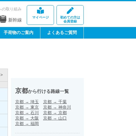
への取り組み
マイページ
初めての方は
新幹線
会員登録
手荷物のご案内
よくあるご質問
>
京都
から行ける路線一覧
京都
→
埼玉
京都
→
千葉
京都
→
東京
京都
→
神奈川
京都
→
石川
京都
→
京都
京都
→
大阪
京都
→
山口
京都
→
福岡