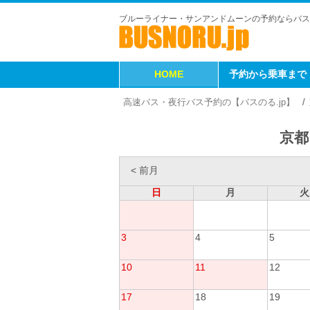
ブルーライナー・サンアンドムーンの予約ならバス
HOME
予約から乗車まで
高速バス・夜行バス予約の【バスのる.jp】
京都
< 前月
日
月
火
3
4
5
10
11
12
17
18
19