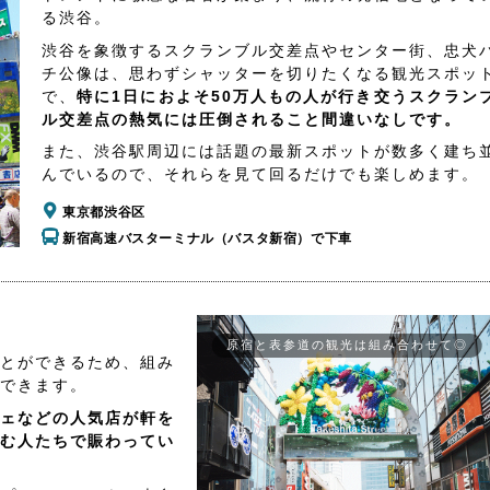
る渋谷。
渋谷を象徴するスクランブル交差点やセンター街、忠犬
チ公像は、思わずシャッターを切りたくなる観光スポッ
で、
特に1日におよそ50万人もの人が行き交うスクラン
ル交差点の熱気には圧倒されること間違いなしです。
また、渋谷駅周辺には話題の最新スポットが数多く建ち
んでいるので、それらを見て回るだけでも楽しめます。
東京都渋谷区
新宿高速バスターミナル（バスタ新宿）で下車
原宿と表参道の観光は組み合わせて◎
とができるため、組み
できます。
ェなどの人気店が軒を
む人たちで賑わってい