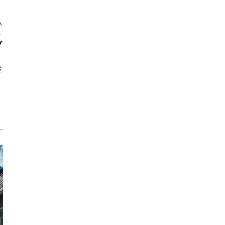
ハ
ト
ブ
並