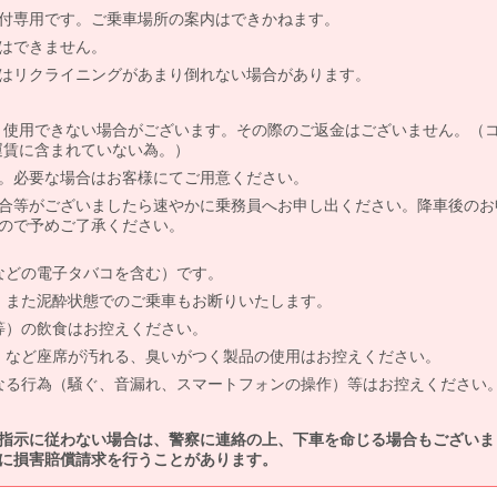
付専用です。ご乗車場所の案内はできかねます。
はできません。
はリクライニングがあまり倒れない場合があります。
より使用できない場合がございます。その際のご返金はございません。（
、運賃に含まれていない為。）
。必要な場合はお客様にてご用意ください。
合等がございましたら速やかに乗務員へお申し出ください。降車後のお
ので予めご了承ください。
などの電子タバコを含む）です。
、また泥酔状態でのご乗車もお断りいたします。
等）の飲食はお控えください。
）など座席が汚れる、臭いがつく製品の使用はお控えください。
なる行為（騒ぐ、音漏れ、スマートフォンの操作）等はお控えください
指示に従わない場合は、警察に連絡の上、下車を命じる場合もございま
に損害賠償請求を行うことがあります。