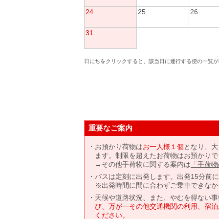
24
25
26
31
日にちをクリックすると、該当日に運行する便の一覧が
重要なご案内
お預かり荷物は
お一人様１個
となり、大
ます。制限を超えたお荷物はお預かりで
→その他手荷物に関する案内は
「手荷物
バスは定刻に出発します。出発15分前
※出発時間に間に合わずご乗車できなか
天候や道路状況、また、やむを得ない事
び、万が一その他交通機関の利用、宿泊
ください。