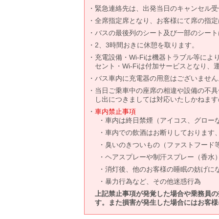
緊急連絡先は、出発当日のキャンセル受
全席指定席となり、お客様にて席の指定
バスの最後列のシート及び一部のシート
2、3時間おきに休憩を取ります。
充電設備・Wi-Fiは機器トラブル等に
セント・Wi-Fiは付加サービスとなり
バス車内に充電器の用意はございません
当日ご乗車中の座席の相違や設備の不具
し出につきましては対応いたしかねます
車内禁止事項
車内は終日禁煙（アイコス、グロー
車内での飲酒はお断りしております
臭いのきついもの（ファストフード
ヘアスプレーや制汗スプレー（香水
消灯後、他のお客様の睡眠の妨げに
暴力行為など、その他迷惑行為
上記禁止事項が発覚した場合や乗務員の
す。また損害が発生した場合にはお客様