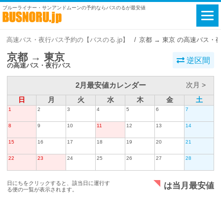
ブルーライナー・サンアンドムーンの予約ならバスのるが最安値
高速バス・夜行バス予約の【バスのる.jp】
京都 → 東京 の高速バス・
京都 → 東京
逆区間
の高速バス・夜行バス
2月最安値カレンダー
次月 >
日
月
火
水
木
金
土
1
2
3
4
5
6
7
8
9
10
11
12
13
14
15
16
17
18
19
20
21
22
23
24
25
26
27
28
日にちをクリックすると、該当日に運行す
は当月最安値
る便の一覧が表示されます。