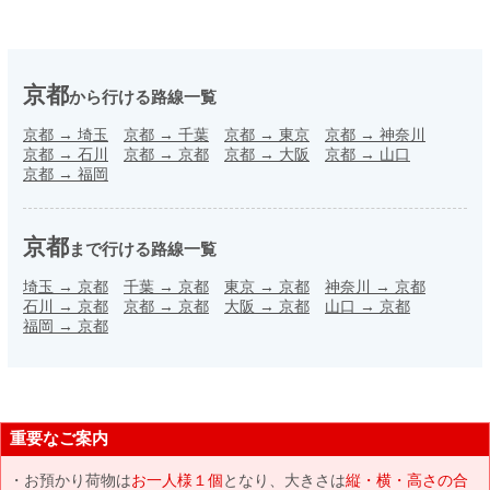
京都
から行ける路線一覧
京都
→
埼玉
京都
→
千葉
京都
→
東京
京都
→
神奈川
京都
→
石川
京都
→
京都
京都
→
大阪
京都
→
山口
京都
→
福岡
京都
まで行ける路線一覧
埼玉
→
京都
千葉
→
京都
東京
→
京都
神奈川
→
京都
石川
→
京都
京都
→
京都
大阪
→
京都
山口
→
京都
福岡
→
京都
重要なご案内
お預かり荷物は
お一人様１個
となり、大きさは
縦・横・高さの合