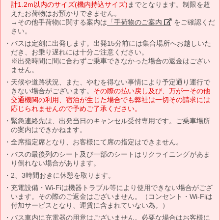
計1.2m以内のサイズ(機内持込サイズ)
までとなります。制限を超
えたお荷物はお預かりできません。
→その他手荷物に関する案内は
「手荷物のご案内」
をご確認くだ
さい。
バスは定刻に出発します。出発15分前には集合場所へお越しいた
だき、お乗り遅れには十分ご注意ください。
※出発時間に間に合わずご乗車できなかった場合の返金はござい
ません。
天候や道路状況、また、やむを得ない事情により予定通り運行で
きない場合がございます。
その際の払い戻し及び、万が一その他
交通機関の利用、宿泊が生じた場合でも弊社は一切その請求には
応じられませんので予めご了承ください。
緊急連絡先は、出発当日のキャンセル受付専用です。ご乗車場所
の案内はできかねます。
全席指定席となり、お客様にて席の指定はできません。
バスの最後列のシート及び一部のシートはリクライニングがあま
り倒れない場合があります。
2、3時間おきに休憩を取ります。
充電設備・Wi-Fiは機器トラブル等により使用できない場合がござ
います。その際のご返金はございません。（コンセント・Wi-Fiは
付加サービスとなり、運賃に含まれていない為。）
バス車内に充電器の用意はございません。必要な場合はお客様に