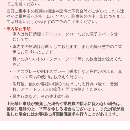
てご用意ください。
当日ご乗車中の座席の相違や設備の不具合等がございましたら速
やかに乗務員へお申し出ください。降車後のお申し出につきまし
ては対応いたしかねますので予めご了承ください。
車内禁止事項
車内は終日禁煙（アイコス、グローなどの電子タバコを含
む）です。
車内での飲酒はお断りしております、また泥酔状態でのご乗
車もお断りいたします。
臭いのきついもの（ファストフード等）の飲食はお控えくだ
さい。
ヘアスプレーや制汗スプレー（香水）など座席が汚れる、臭
いがつく製品の使用はお控えください。
消灯後、他のお客様の睡眠の妨げになる行為（騒ぐ、音漏
れ、スマートフォンの操作）等はお控えください。
暴力行為など、その他迷惑行為
上記禁止事項が発覚した場合や乗務員の指示に従わない場合は、
警察に連絡の上、下車を命じる場合もございます。また損害が発
生した場合にはお客様に損害賠償請求を行うことがあります。