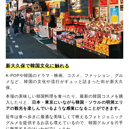
新大久保で韓国文化に触れる
K-POPや韓国のドラマ・映画、コスメ、ファッション、グル
メなど、韓国の文化や流行がギュッと詰まった街が新大久
保。
本場の美味しい韓国料理を食べたり、最新の韓国コスメを購
入したりと、
日本・東京にいながら韓国・ソウルの明洞エリ
アの観光を楽しんでいるような感覚になることができます。
近年は食べ歩きに最適な美味しくて映えるフォトジェニック
グルメを提供するお店も増えているので、韓国グルメを片手
に散策するのはいかがでしょうか。