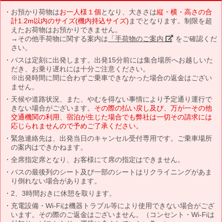
お預かり荷物は
お一人様１個
となり、大きさは
縦・横・高さの合
計1.2m以内のサイズ(機内持込サイズ)
までとなります。制限を超
えたお荷物はお預かりできません。
→その他手荷物に関する案内は
「手荷物のご案内」
をご確認くだ
さい。
バスは定刻に出発します。出発15分前には集合場所へお越しいた
だき、お乗り遅れには十分ご注意ください。
※出発時間に間に合わずご乗車できなかった場合の返金はござい
ません。
天候や道路状況、また、やむを得ない事情により予定通り運行で
きない場合がございます。
その際の払い戻し及び、万が一その他
交通機関の利用、宿泊が生じた場合でも弊社は一切その請求には
応じられませんので予めご了承ください。
緊急連絡先は、出発当日のキャンセル受付専用です。ご乗車場所
の案内はできかねます。
全席指定席となり、お客様にて席の指定はできません。
バスの最後列のシート及び一部のシートはリクライニングがあま
り倒れない場合があります。
2、3時間おきに休憩を取ります。
充電設備・Wi-Fiは機器トラブル等により使用できない場合がござ
います。その際のご返金はございません。（コンセント・Wi-Fiは