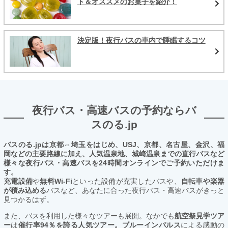
ト＆オススメのお菓子を紹介！
決定版！夜行バスの車内で睡眠するコツ
夜行バス・高速バスの予約ならバ
スのる.jp
バスのる.jpは京都⇔埼玉をはじめ、USJ、京都、名古屋、金沢、福
岡などの主要路線に加え、人気温泉地、城崎温泉までの直行バスなど
様々な夜行バス・高速バスを24時間オンラインでご予約いただけま
す。
充電設備
や
無料Wi-Fi
といった設備が充実したバスや、
自転車や楽器
が積み込める
バスなど、あなたに合った夜行バス・高速バスがきっと
見つかるはず。
また、バスを利用した様々なツアーも展開。なかでも
航空祭見学ツア
ー
は
催行率94％を誇る人気ツアー。ブルーインパルス
による感動の