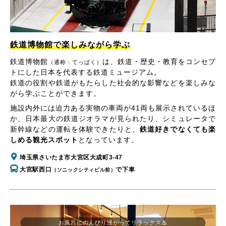
鉄道博物館で楽しみながら学ぶ
鉄道博物館
は、鉄道・歴史・教育をコンセプ
（通称：てっぱく）
トにした日本を代表する鉄道ミュージアム。
鉄道の役割や鉄道がもたらした社会的な影響などを楽しみな
がら学ぶことができます。
施設内外には迫力ある実物の車両が41両も展示されているほ
か、日本最大の鉄道ジオラマが見られたり、シミュレータで
新幹線などの運転を体験できたりと、
鉄道好きでなくても楽
しめる観光スポット
となっています。
埼玉県さいたま市大宮区大成町3-47
大宮駅西口
で下車
（ソニックシティビル前）
お風呂にのんびり浸かってリラックス♨