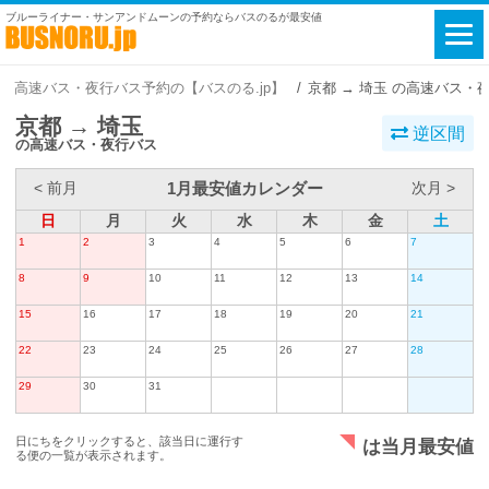
ブルーライナー・サンアンドムーンの予約ならバスのるが最安値
高速バス・夜行バス予約の【バスのる.jp】
京都 → 埼玉 の高速バス・
京都 → 埼玉
逆区間
の高速バス・夜行バス
1月最安値カレンダー
< 前月
次月 >
日
月
火
水
木
金
土
1
2
3
4
5
6
7
8
9
10
11
12
13
14
15
16
17
18
19
20
21
22
23
24
25
26
27
28
29
30
31
日にちをクリックすると、該当日に運行す
は当月最安値
る便の一覧が表示されます。