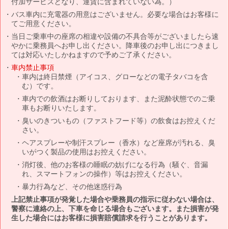
付加サービスとなり、運賃に含まれていない為。）
バス車内に充電器の用意はございません。必要な場合はお客様に
てご用意ください。
当日ご乗車中の座席の相違や設備の不具合等がございましたら速
やかに乗務員へお申し出ください。降車後のお申し出につきまし
ては対応いたしかねますので予めご了承ください。
車内禁止事項
車内は終日禁煙（アイコス、グローなどの電子タバコを含
む）です。
車内での飲酒はお断りしております、また泥酔状態でのご乗
車もお断りいたします。
臭いのきついもの（ファストフード等）の飲食はお控えくだ
さい。
ヘアスプレーや制汗スプレー（香水）など座席が汚れる、臭
いがつく製品の使用はお控えください。
消灯後、他のお客様の睡眠の妨げになる行為（騒ぐ、音漏
れ、スマートフォンの操作）等はお控えください。
暴力行為など、その他迷惑行為
上記禁止事項が発覚した場合や乗務員の指示に従わない場合は、
警察に連絡の上、下車を命じる場合もございます。また損害が発
生した場合にはお客様に損害賠償請求を行うことがあります。