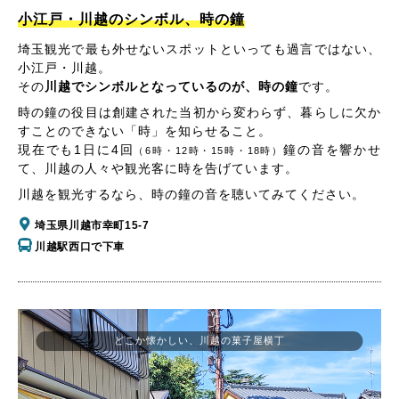
小江戸・川越のシンボル、時の鐘
埼玉観光で最も外せないスポットといっても過言ではない、
小江戸・川越。
その
川越でシンボルとなっているのが、時の鐘
です。
時の鐘の役目は創建された当初から変わらず、暮らしに欠か
すことのできない「時」を知らせること。
現在でも1日に4回
鐘の音を響かせ
（6時・12時・15時・18時）
て、川越の人々や観光客に時を告げています。
川越を観光するなら、時の鐘の音を聴いてみてください。
埼玉県川越市幸町15-7
川越駅西口で下車
どこか懐かしい、川越の菓子屋横丁