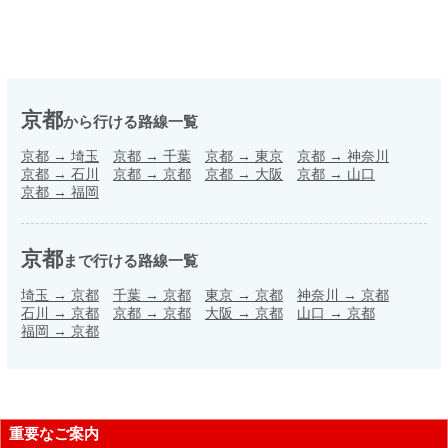
京都
から行ける路線一覧
京都
→
埼玉
京都
→
千葉
京都
→
東京
京都
→
神奈川
京都
→
石川
京都
→
京都
京都
→
大阪
京都
→
山口
京都
→
福岡
京都
まで行ける路線一覧
埼玉
→
京都
千葉
→
京都
東京
→
京都
神奈川
→
京都
石川
→
京都
京都
→
京都
大阪
→
京都
山口
→
京都
福岡
→
京都
重要なご案内