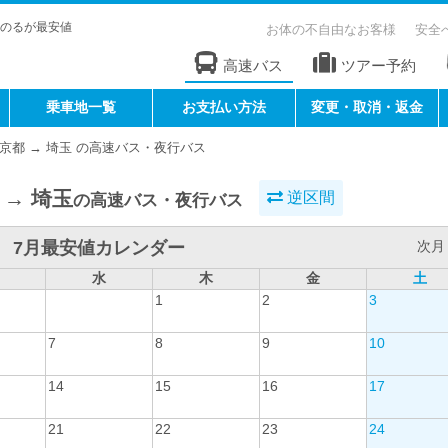
のるが最安値
お体の不自由なお客様
安全
高速バス
ツアー予約
乗車地一覧
お支払い方法
変更・取消・返金
京都 → 埼玉 の高速バス・夜行バス
 → 埼玉
逆区間
の高速バス・夜行バス
7月最安値カレンダー
次月 
水
木
金
土
1
2
3
7
8
9
10
14
15
16
17
21
22
23
24