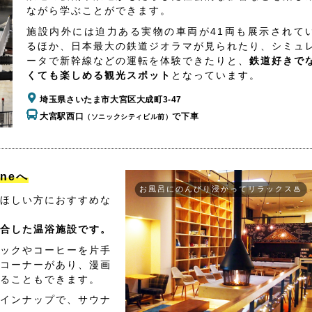
ながら学ぶことができます。
施設内外には迫力ある実物の車両が41両も展示されて
るほか、日本最大の鉄道ジオラマが見られたり、シミュ
ータで新幹線などの運転を体験できたりと、
鉄道好きで
くても楽しめる観光スポット
となっています。
埼玉県さいたま市大宮区大成町3-47
大宮駅西口
で下車
（ソニックシティビル前）
aneへ
お風呂にのんびり浸かってリラックス♨
ほしい方におすすめな
合した温浴施設です。
ックやコーヒーを片手
コーナーがあり、漫画
ることもできます。
インナップで、サウナ