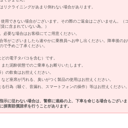
はリクライニングがあまり倒れない場合があります。
より使用できない場合がございます。その際のご返金はございません。（
、運賃に含まれていない為。）
。必要な場合はお客様にてご用意ください。
合等がございましたら速やかに乗務員へお申し出ください。降車後のお
ので予めご了承ください。
などの電子タバコを含む）です。
、また泥酔状態でのご乗車もお断りいたします。
等）の飲食はお控えください。
）など座席が汚れる、臭いがつく製品の使用はお控えください。
なる行為（騒ぐ、音漏れ、スマートフォンの操作）等はお控えください
指示に従わない場合は、警察に連絡の上、下車を命じる場合もございま
に損害賠償請求を行うことがあります。