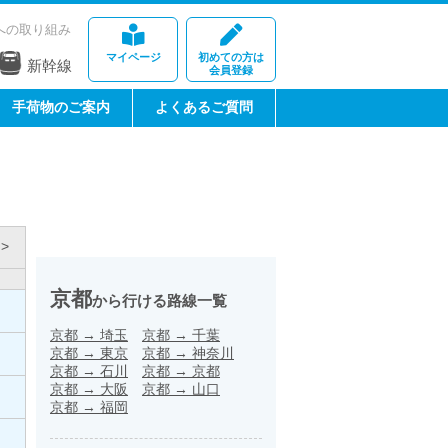
への取り組み
マイページ
初めての方は
新幹線
会員登録
手荷物のご案内
よくあるご質問
>
京都
から行ける路線一覧
京都
→
埼玉
京都
→
千葉
京都
→
東京
京都
→
神奈川
京都
→
石川
京都
→
京都
京都
→
大阪
京都
→
山口
京都
→
福岡