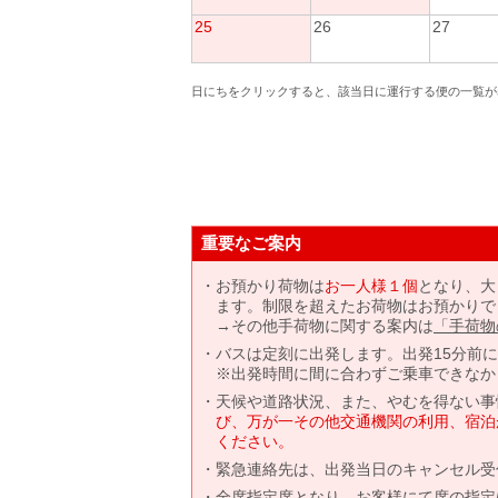
25
26
27
日にちをクリックすると、該当日に運行する便の一覧が
重要なご案内
お預かり荷物は
お一人様１個
となり、大
ます。制限を超えたお荷物はお預かりで
→その他手荷物に関する案内は
「手荷物
バスは定刻に出発します。出発15分前
※出発時間に間に合わずご乗車できなか
天候や道路状況、また、やむを得ない事
び、万が一その他交通機関の利用、宿泊
ください。
緊急連絡先は、出発当日のキャンセル受
全席指定席となり、お客様にて席の指定