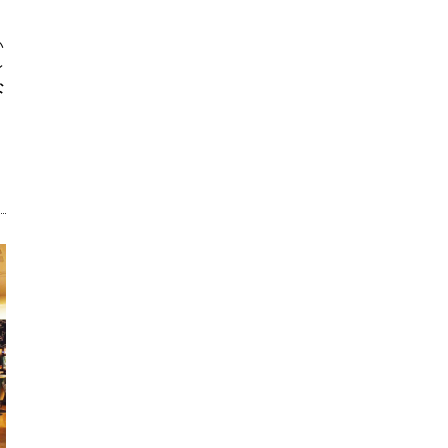
い
レ
な