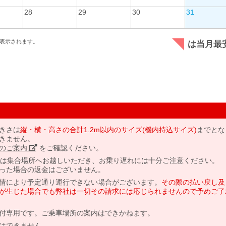
28
29
30
31
表示されます。
は当月最
きさは
縦・横・高さの合計1.2m以内のサイズ(機内持込サイズ)
までとな
きません。
のご案内」
をご確認ください。
には集合場所へお越しいただき、お乗り遅れには十分ご注意ください。
った場合の返金はございません。
情により予定通り運行できない場合がございます。
その際の払い戻し及
が生じた場合でも弊社は一切その請求には応じられませんので予めご了
付専用です。ご乗車場所の案内はできかねます。
はできません。