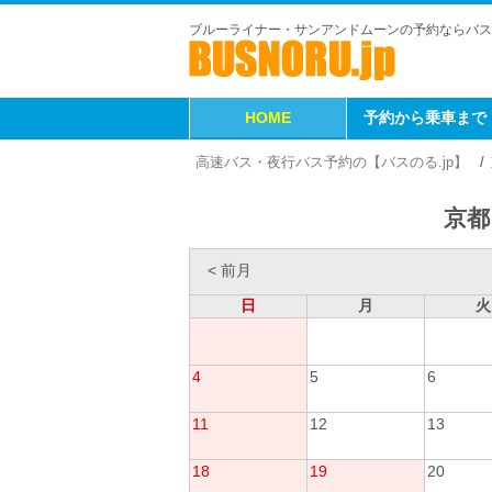
ブルーライナー・サンアンドムーンの予約ならバス
HOME
予約から乗車まで
高速バス・夜行バス予約の【バスのる.jp】
京都
< 前月
日
月
火
4
5
6
11
12
13
18
19
20