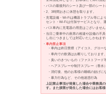
バスの最後列のシート及び一部のシート
2、3時間おきに休憩を取ります。
充電設備・Wi-Fiは機器トラブル等に
セント・Wi-Fiは付加サービスとなり
バス車内に充電器の用意はございません
当日ご乗車中の座席の相違や設備の不具
し出につきましては対応いたしかねます
車内禁止事項
車内は終日禁煙（アイコス、グロー
車内での飲酒はお断りしております
臭いのきついもの（ファストフード
ヘアスプレーや制汗スプレー（香水
消灯後、他のお客様の睡眠の妨げに
暴力行為など、その他迷惑行為
上記禁止事項が発覚した場合や乗務員の
す。また損害が発生した場合にはお客様