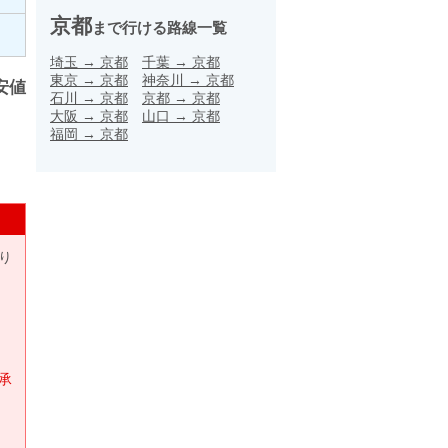
京都
まで行ける路線一覧
埼玉
→
京都
千葉
→
京都
東京
→
京都
神奈川
→
京都
安値
石川
→
京都
京都
→
京都
大阪
→
京都
山口
→
京都
福岡
→
京都
り
承