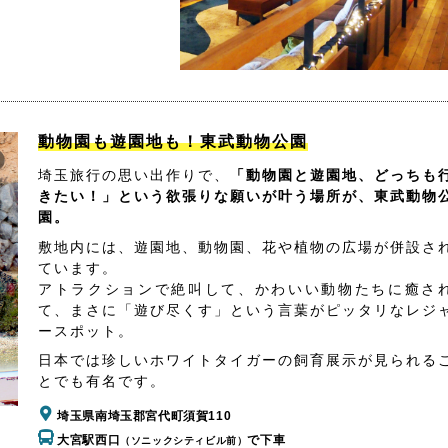
動物園も遊園地も！東武動物公園
埼玉旅行の思い出作りで、
「動物園と遊園地、どっちも
きたい！」という欲張りな願いが叶う場所が、東武動物
園。
敷地内には、遊園地、動物園、花や植物の広場が併設さ
ています。
アトラクションで絶叫して、かわいい動物たちに癒さ
て、まさに「遊び尽くす」という言葉がピッタリなレジ
ースポット。
日本では珍しいホワイトタイガーの飼育展示が見られる
とでも有名です。
埼玉県南埼玉郡宮代町須賀110
大宮駅西口
で下車
（ソニックシティビル前）