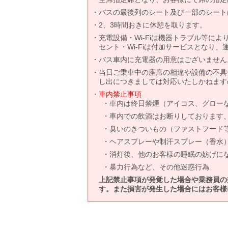
バスの最後列のシート及び一部のシート
2、3時間おきに休憩を取ります。
充電設備・Wi-Fiは機器トラブル等に
セント・Wi-Fiは付加サービスとなり
バス車内に充電器の用意はございません
当日ご乗車中の座席の相違や設備の不具
し出につきましては対応いたしかねます
車内禁止事項
車内は終日禁煙（アイコス、グロー
車内での飲酒はお断りしております
臭いのきついもの（ファストフード
ヘアスプレーや制汗スプレー（香水
消灯後、他のお客様の睡眠の妨げに
暴力行為など、その他迷惑行為
上記禁止事項が発覚した場合や乗務員の
す。また損害が発生した場合にはお客様