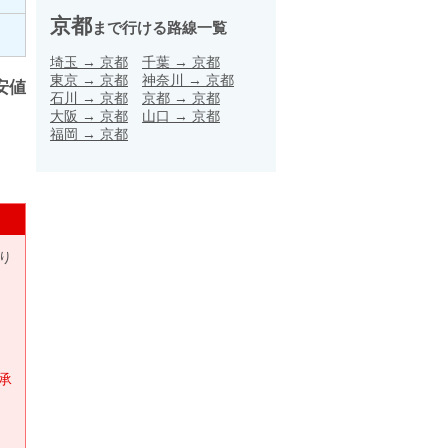
京都
まで行ける路線一覧
埼玉
→
京都
千葉
→
京都
東京
→
京都
神奈川
→
京都
安値
石川
→
京都
京都
→
京都
大阪
→
京都
山口
→
京都
福岡
→
京都
り
承