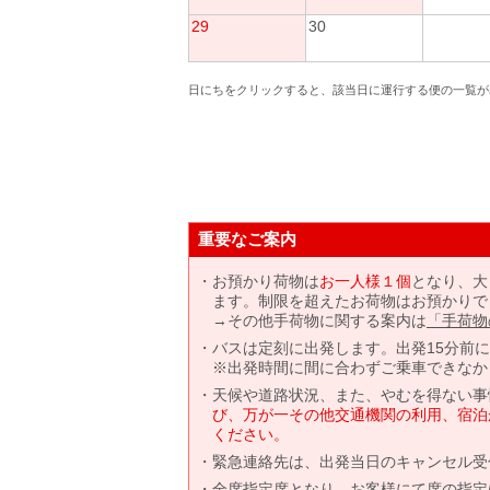
29
30
日にちをクリックすると、該当日に運行する便の一覧が
重要なご案内
お預かり荷物は
お一人様１個
となり、大
ます。制限を超えたお荷物はお預かりで
→その他手荷物に関する案内は
「手荷物
バスは定刻に出発します。出発15分前
※出発時間に間に合わずご乗車できなか
天候や道路状況、また、やむを得ない事
び、万が一その他交通機関の利用、宿泊
ください。
緊急連絡先は、出発当日のキャンセル受
全席指定席となり、お客様にて席の指定