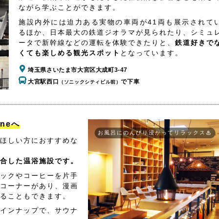
ながら学ぶことができます。
施設内外には迫力ある実物の車両が41両も展示されて
るほか、日本最大の鉄道ジオラマが見られたり、シミュ
ータで新幹線などの運転を体験できたりと、
鉄道好きで
くても楽しめる観光スポット
となっています。
埼玉県さいたま市大宮区大成町3-47
大宮駅西口
で下車
（ソニックシティビル前）
aneへ
お風呂にのんびり浸かってリラックス♨
ほしい方におすすめな
合した温浴施設です。
ックやコーヒーを片手
コーナーがあり、漫画
ることもできます。
インナップで、サウナ