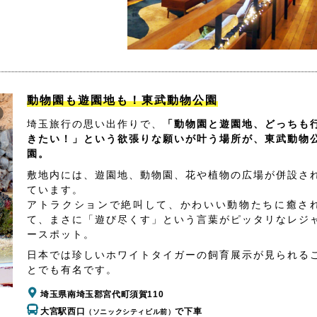
動物園も遊園地も！東武動物公園
埼玉旅行の思い出作りで、
「動物園と遊園地、どっちも
きたい！」という欲張りな願いが叶う場所が、東武動物
園。
敷地内には、遊園地、動物園、花や植物の広場が併設さ
ています。
アトラクションで絶叫して、かわいい動物たちに癒さ
て、まさに「遊び尽くす」という言葉がピッタリなレジ
ースポット。
日本では珍しいホワイトタイガーの飼育展示が見られる
とでも有名です。
埼玉県南埼玉郡宮代町須賀110
大宮駅西口
で下車
（ソニックシティビル前）