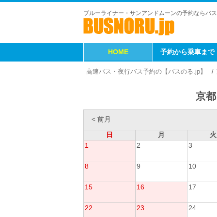
ブルーライナー・サンアンドムーンの予約ならバス
HOME
予約から乗車まで
高速バス・夜行バス予約の【バスのる.jp】
京都
< 前月
日
月
火
1
2
3
8
9
10
15
16
17
22
23
24