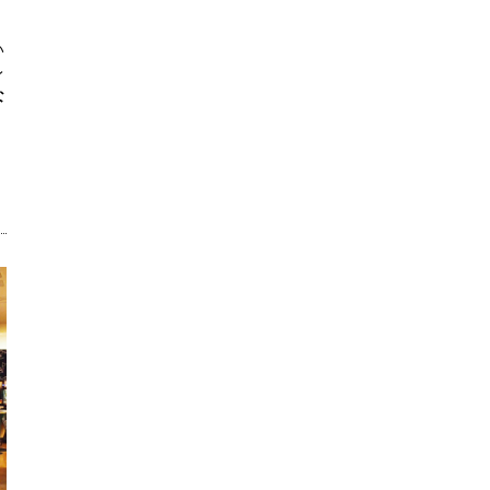
い
レ
な