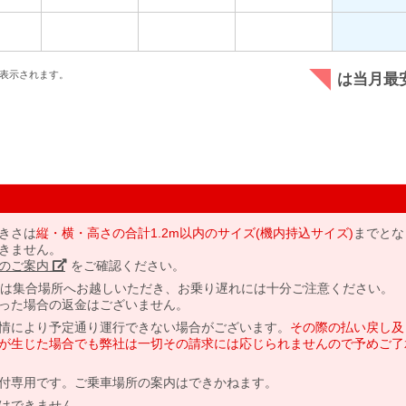
表示されます。
は当月最
きさは
縦・横・高さの合計1.2m以内のサイズ(機内持込サイズ)
までとな
きません。
のご案内」
をご確認ください。
には集合場所へお越しいただき、お乗り遅れには十分ご注意ください。
った場合の返金はございません。
情により予定通り運行できない場合がございます。
その際の払い戻し及
が生じた場合でも弊社は一切その請求には応じられませんので予めご了
付専用です。ご乗車場所の案内はできかねます。
はできません。