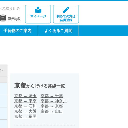
への取り組み
マイページ
初めての方は
新幹線
会員登録
手荷物のご案内
よくあるご質問
>
京都
から行ける路線一覧
京都
→
埼玉
京都
→
千葉
京都
→
東京
京都
→
神奈川
京都
→
石川
京都
→
京都
京都
→
大阪
京都
→
山口
京都
→
福岡