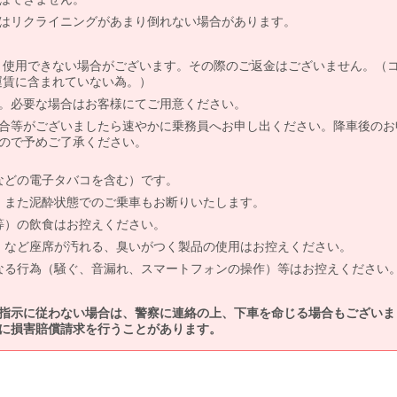
はリクライニングがあまり倒れない場合があります。
より使用できない場合がございます。その際のご返金はございません。（
、運賃に含まれていない為。）
。必要な場合はお客様にてご用意ください。
合等がございましたら速やかに乗務員へお申し出ください。降車後のお
ので予めご了承ください。
などの電子タバコを含む）です。
、また泥酔状態でのご乗車もお断りいたします。
等）の飲食はお控えください。
）など座席が汚れる、臭いがつく製品の使用はお控えください。
なる行為（騒ぐ、音漏れ、スマートフォンの操作）等はお控えください
指示に従わない場合は、警察に連絡の上、下車を命じる場合もございま
に損害賠償請求を行うことがあります。