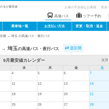
のるが最安値
お体の不自由なお客様
安全
高速バス
ツアー予約
乗車地一覧
お支払い方法
変更・取消・返金
京都 → 埼玉 の高速バス・夜行バス
 → 埼玉
逆区間
の高速バス・夜行バス
9月最安値カレンダー
次月 
水
木
金
土
4
5
6
7
11
12
13
14
18
19
20
21
25
26
27
28