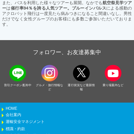
また、バスを利用した様々なツアーも展開。なかでも
航空祭見学ツア
ー
は
催行率94％を誇る人気ツアー。ブルーインパルス
による感動の
アクロバット飛行は一度見たら病みつきになること間違いなし。男性
だけでなく女性グループのお客様にも多数ご参加いただいておりま
す。
フォロワー、お友達募集中
割引クーポン配布中
グルメ・旅行情報な
運行状況など最新情
乗り場案内など
ど
報
HOME
会社案内
運輸安全マネジメント
標識・約款