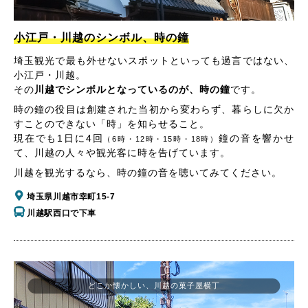
小江戸・川越のシンボル、時の鐘
埼玉観光で最も外せないスポットといっても過言ではない、
小江戸・川越。
その
川越でシンボルとなっているのが、時の鐘
です。
時の鐘の役目は創建された当初から変わらず、暮らしに欠か
すことのできない「時」を知らせること。
現在でも1日に4回
鐘の音を響かせ
（6時・12時・15時・18時）
て、川越の人々や観光客に時を告げています。
川越を観光するなら、時の鐘の音を聴いてみてください。
埼玉県川越市幸町15-7
川越駅西口で下車
どこか懐かしい、川越の菓子屋横丁