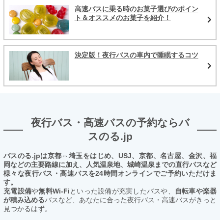
高速バスに乗る時のお菓子選びのポイン
ト＆オススメのお菓子を紹介！
決定版！夜行バスの車内で睡眠するコツ
夜行バス・高速バスの予約ならバ
スのる.jp
バスのる.jpは京都⇔埼玉をはじめ、USJ、京都、名古屋、金沢、福
岡などの主要路線に加え、人気温泉地、城崎温泉までの直行バスなど
様々な夜行バス・高速バスを24時間オンラインでご予約いただけま
す。
充電設備
や
無料Wi-Fi
といった設備が充実したバスや、
自転車や楽器
が積み込める
バスなど、あなたに合った夜行バス・高速バスがきっと
見つかるはず。