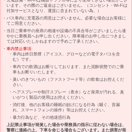
います。その際のご返金はございません。（コンセント・Wi-Fiは
付加サービスとなり、運賃に含まれていない為。）
バス車内に充電器の用意はございません。必要な場合はお客様に
てご用意ください。
当日ご乗車中の座席の相違や設備の不具合等がございましたら速
やかに乗務員へお申し出ください。降車後のお申し出につきまし
ては対応いたしかねますので予めご了承ください。
車内禁止事項
車内は終日禁煙（アイコス、グローなどの電子タバコを含
む）です。
車内での飲酒はお断りしております、また泥酔状態でのご乗
車もお断りいたします。
臭いのきついもの（ファストフード等）の飲食はお控えくだ
さい。
ヘアスプレーや制汗スプレー（香水）など座席が汚れる、臭
いがつく製品の使用はお控えください。
消灯後、他のお客様の睡眠の妨げになる行為（騒ぐ、音漏
れ、スマートフォンの操作）等はお控えください。
暴力行為など、その他迷惑行為
上記禁止事項が発覚した場合や乗務員の指示に従わない場合は、
警察に連絡の上、下車を命じる場合もございます。また損害が発