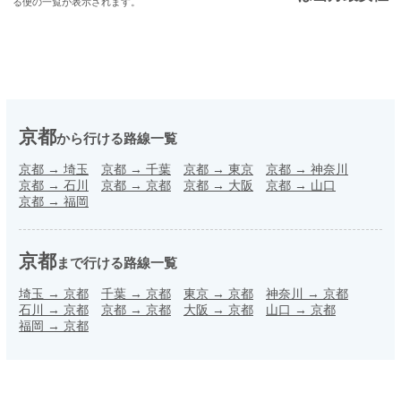
る便の一覧が表示されます。
京都
から行ける路線一覧
京都
→
埼玉
京都
→
千葉
京都
→
東京
京都
→
神奈川
京都
→
石川
京都
→
京都
京都
→
大阪
京都
→
山口
京都
→
福岡
京都
まで行ける路線一覧
埼玉
→
京都
千葉
→
京都
東京
→
京都
神奈川
→
京都
石川
→
京都
京都
→
京都
大阪
→
京都
山口
→
京都
福岡
→
京都