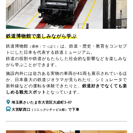
鉄道博物館で楽しみながら学ぶ
鉄道博物館
は、鉄道・歴史・教育をコンセプ
（通称：てっぱく）
トにした日本を代表する鉄道ミュージアム。
鉄道の役割や鉄道がもたらした社会的な影響などを楽しみな
がら学ぶことができます。
施設内外には迫力ある実物の車両が41両も展示されているほ
か、日本最大の鉄道ジオラマが見られたり、シミュレータで
新幹線などの運転を体験できたりと、
鉄道好きでなくても楽
しめる観光スポット
となっています。
埼玉県さいたま市大宮区大成町3-47
大宮駅西口
で下車
（ソニックシティビル前）