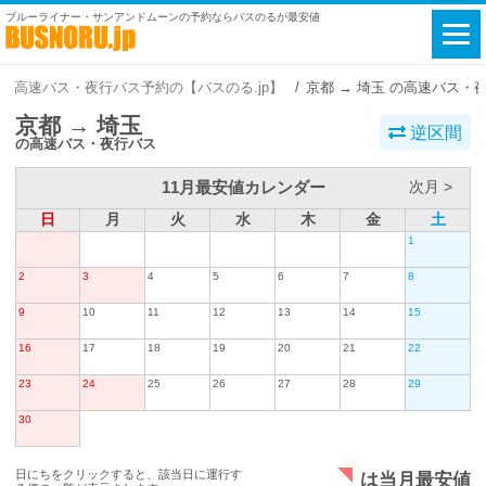
ブルーライナー・サンアンドムーンの予約ならバスのるが最安値
高速バス・夜行バス予約の【バスのる.jp】
京都 → 埼玉 の高速バス・
京都 → 埼玉
逆区間
の高速バス・夜行バス
11月最安値カレンダー
次月 >
日
月
火
水
木
金
土
1
2
3
4
5
6
7
8
9
10
11
12
13
14
15
16
17
18
19
20
21
22
23
24
25
26
27
28
29
30
日にちをクリックすると、該当日に運行す
は当月最安値