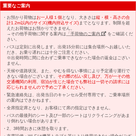
重要なご案内
お預かり荷物は
お一人様１個
となり、大きさは
縦・横・高さの合
計1.2m以内のサイズ(機内持込サイズ)
までとなります。制限を超
えたお荷物はお預かりできません。
→その他手荷物に関する案内は
「手荷物のご案内」
をご確認くだ
さい。
バスは定刻に出発します。出発15分前には集合場所へお越しいた
だき、お乗り遅れには十分ご注意ください。
※出発時間に間に合わずご乗車できなかった場合の返金はござい
ません。
天候や道路状況、また、やむを得ない事情により予定通り運行で
きない場合がございます。
その際の払い戻し及び、万が一その他
交通機関の利用、宿泊が生じた場合でも弊社は一切その請求には
応じられませんので予めご了承ください。
緊急連絡先は、出発当日のキャンセル受付専用です。ご乗車場所
の案内はできかねます。
全席指定席となり、お客様にて席の指定はできません。
バスの最後列のシート及び一部のシートはリクライニングがあま
り倒れない場合があります。
2、3時間おきに休憩を取ります。
充電設備・Wi-Fiは機器トラブル等により使用できない場合がござ