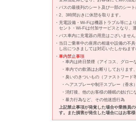
バスの最後列のシート及び一部のシート
2、3時間おきに休憩を取ります。
充電設備・Wi-Fiは機器トラブル等に
セント・Wi-Fiは付加サービスとなり
バス車内に充電器の用意はございません
当日ご乗車中の座席の相違や設備の不具
し出につきましては対応いたしかねます
車内禁止事項
車内は終日禁煙（アイコス、グロー
車内での飲酒はお断りしております
臭いのきついもの（ファストフード
ヘアスプレーや制汗スプレー（香水
消灯後、他のお客様の睡眠の妨げに
暴力行為など、その他迷惑行為
上記禁止事項が発覚した場合や乗務員の
す。また損害が発生した場合にはお客様