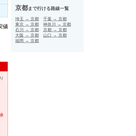
京都
まで行ける路線一覧
埼玉
→
京都
千葉
→
京都
東京
→
京都
神奈川
→
京都
安値
石川
→
京都
京都
→
京都
大阪
→
京都
山口
→
京都
福岡
→
京都
り
承