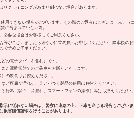
はリクライニングがあまり倒れない場合があります。
より使用できない場合がございます。その際のご返金はございません。（
、運賃に含まれていない為。）
。必要な場合はお客様にてご用意ください。
合等がございましたら速やかに乗務員へお申し出ください。降車後のお
ので予めご了承ください。
などの電子タバコを含む）です。
、また泥酔状態でのご乗車もお断りいたします。
等）の飲食はお控えください。
）など座席が汚れる、臭いがつく製品の使用はお控えください。
なる行為（騒ぐ、音漏れ、スマートフォンの操作）等はお控えください
指示に従わない場合は、警察に連絡の上、下車を命じる場合もございま
に損害賠償請求を行うことがあります。