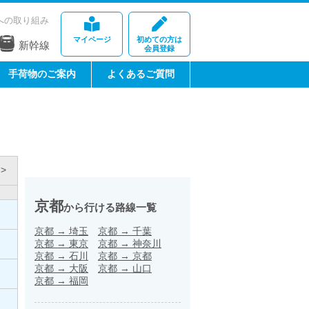
への取り組み
マイページ
初めての方は
新幹線
会員登録
手荷物のご案内
よくあるご質問
>
京都
から行ける路線一覧
京都
→
埼玉
京都
→
千葉
京都
→
東京
京都
→
神奈川
京都
→
石川
京都
→
京都
京都
→
大阪
京都
→
山口
京都
→
福岡