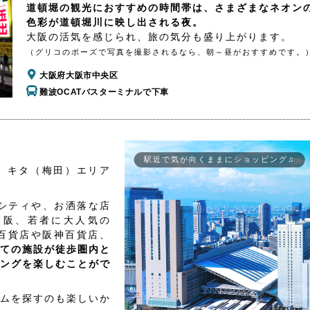
道頓堀の観光におすすめの時間帯は、さまざまなネオン
色彩が道頓堀川に映し出される夜。
大阪の活気を感じられ、旅の気分も盛り上がります。
（グリコのポーズで写真を撮影されるなら、朝～昼がおすすめです。
大阪府大阪市中央区
難波OCATバスターミナルで下車
駅近で気が向くままにショッピング♫
、キタ（梅田）エリア
シティや、お洒落な店
大阪、若者に大人気の
百貨店や阪神百貨店、
ての施設が徒歩圏内と
ングを楽しむことがで
ムを探すのも楽しいか