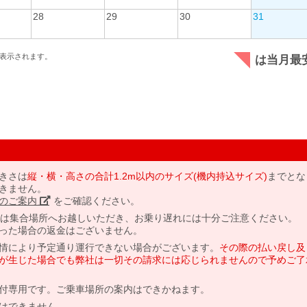
28
29
30
31
表示されます。
は当月最
きさは
縦・横・高さの合計1.2m以内のサイズ(機内持込サイズ)
までとな
きません。
のご案内」
をご確認ください。
には集合場所へお越しいただき、お乗り遅れには十分ご注意ください。
った場合の返金はございません。
情により予定通り運行できない場合がございます。
その際の払い戻し及
が生じた場合でも弊社は一切その請求には応じられませんので予めご了
付専用です。ご乗車場所の案内はできかねます。
はできません。