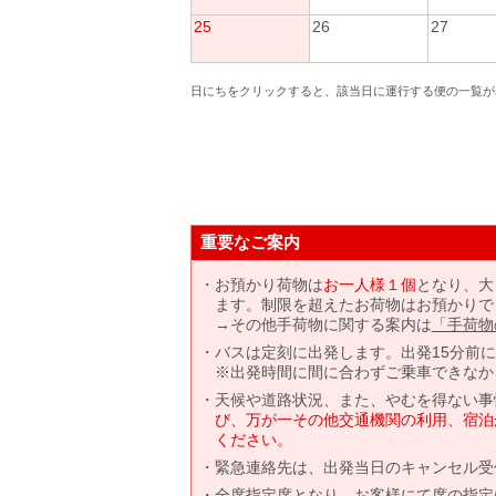
25
26
27
日にちをクリックすると、該当日に運行する便の一覧が
重要なご案内
お預かり荷物は
お一人様１個
となり、大
ます。制限を超えたお荷物はお預かりで
→その他手荷物に関する案内は
「手荷物
バスは定刻に出発します。出発15分前
※出発時間に間に合わずご乗車できなか
天候や道路状況、また、やむを得ない事
び、万が一その他交通機関の利用、宿泊
ください。
緊急連絡先は、出発当日のキャンセル受
全席指定席となり、お客様にて席の指定