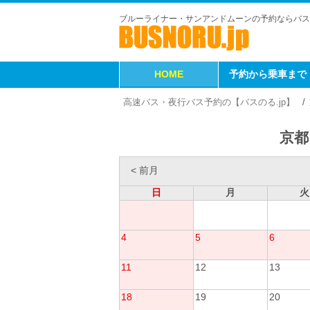
ブルーライナー・サンアンドムーンの予約ならバス
HOME
予約から乗車まで
高速バス・夜行バス予約の【バスのる.jp】
京都
< 前月
日
月
火
4
5
6
11
12
13
18
19
20