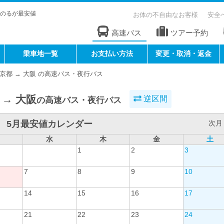
のるが最安値
お体の不自由なお客様
安全
高速バス
ツアー予約
乗車地一覧
お支払い方法
変更・取消・返金
京都 → 大阪 の高速バス・夜行バス
 → 大阪
逆区間
の高速バス・夜行バス
5月最安値カレンダー
次月 
水
木
金
土
1
2
3
7
8
9
10
14
15
16
17
21
22
23
24