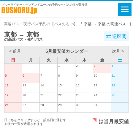
ブルーライナー・サンアンドムーンの予約ならバスのるが最安値
高速バス・夜行バス予約の【バスのる.jp】
京都 → 京都 の高速バス・
京都 → 京都
逆区間
の高速バス・夜行バス
5月最安値カレンダー
< 前月
次月 >
日
月
火
水
木
金
土
1
2
3
4
5
6
7
8
9
10
11
12
13
14
15
16
17
18
19
20
21
22
23
24
25
26
27
28
29
30
31
日にちをクリックすると、該当日に運行す
は当月最安値
る便の一覧が表示されます。