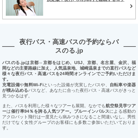
夜行バス・高速バスの予約ならバ
スのる.jp
バスのる.jpは京都⇔京都をはじめ、USJ、京都、名古屋、金沢、福
岡などの主要路線に加え、人気温泉地、城崎温泉までの直行バスなど
様々な夜行バス・高速バスを24時間オンラインでご予約いただけま
す。
充電設備
や
無料Wi-Fi
といった設備が充実したバスや、
自転車や楽器
が積み込める
バスなど、あなたに合った夜行バス・高速バスがきっと
見つかるはず。
また、バスを利用した様々なツアーも展開。なかでも
航空祭見学ツア
ー
は
催行率94％を誇る人気ツアー。ブルーインパルス
による感動の
アクロバット飛行は一度見たら病みつきになること間違いなし。男性
だけでなく女性グループのお客様にも多数ご参加いただいておりま
す。