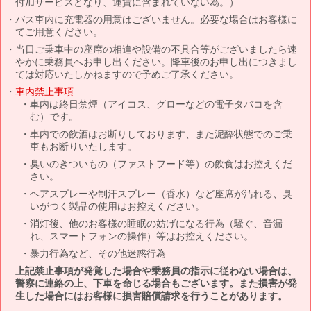
付加サービスとなり、運賃に含まれていない為。）
バス車内に充電器の用意はございません。必要な場合はお客様に
てご用意ください。
当日ご乗車中の座席の相違や設備の不具合等がございましたら速
やかに乗務員へお申し出ください。降車後のお申し出につきまし
ては対応いたしかねますので予めご了承ください。
車内禁止事項
車内は終日禁煙（アイコス、グローなどの電子タバコを含
む）です。
車内での飲酒はお断りしております、また泥酔状態でのご乗
車もお断りいたします。
臭いのきついもの（ファストフード等）の飲食はお控えくだ
さい。
ヘアスプレーや制汗スプレー（香水）など座席が汚れる、臭
いがつく製品の使用はお控えください。
消灯後、他のお客様の睡眠の妨げになる行為（騒ぐ、音漏
れ、スマートフォンの操作）等はお控えください。
暴力行為など、その他迷惑行為
上記禁止事項が発覚した場合や乗務員の指示に従わない場合は、
警察に連絡の上、下車を命じる場合もございます。また損害が発
生した場合にはお客様に損害賠償請求を行うことがあります。