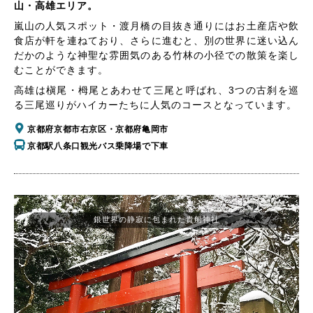
山・高雄エリア。
嵐山の人気スポット・渡月橋の目抜き通りにはお土産店や飲
食店が軒を連ねており、さらに進むと、別の世界に迷い込ん
だかのような神聖な雰囲気のある竹林の小径での散策を楽し
むことができます。
高雄は槇尾・栂尾とあわせて三尾と呼ばれ、3つの古刹を巡
る三尾巡りがハイカーたちに人気のコースとなっています。
京都府京都市右京区・京都府亀岡市
京都駅八条口観光バス乗降場で下車
銀世界の静寂に包まれた貴船神社