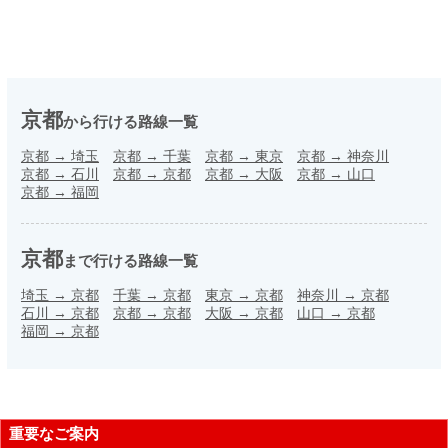
京都
から行ける路線一覧
京都
→
埼玉
京都
→
千葉
京都
→
東京
京都
→
神奈川
京都
→
石川
京都
→
京都
京都
→
大阪
京都
→
山口
京都
→
福岡
京都
まで行ける路線一覧
埼玉
→
京都
千葉
→
京都
東京
→
京都
神奈川
→
京都
石川
→
京都
京都
→
京都
大阪
→
京都
山口
→
京都
福岡
→
京都
重要なご案内