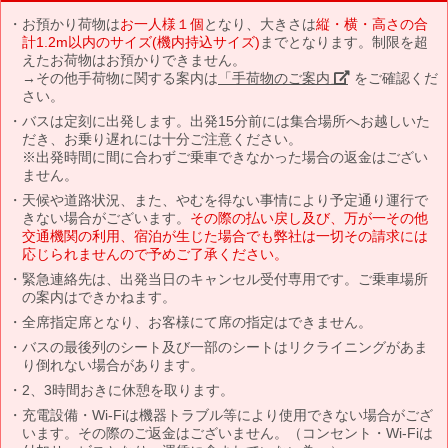
お預かり荷物は
お一人様１個
となり、大きさは
縦・横・高さの合
計1.2m以内のサイズ(機内持込サイズ)
までとなります。制限を超
えたお荷物はお預かりできません。
→その他手荷物に関する案内は
「手荷物のご案内」
をご確認くだ
さい。
バスは定刻に出発します。出発15分前には集合場所へお越しいた
だき、お乗り遅れには十分ご注意ください。
※出発時間に間に合わずご乗車できなかった場合の返金はござい
ません。
天候や道路状況、また、やむを得ない事情により予定通り運行で
きない場合がございます。
その際の払い戻し及び、万が一その他
交通機関の利用、宿泊が生じた場合でも弊社は一切その請求には
応じられませんので予めご了承ください。
緊急連絡先は、出発当日のキャンセル受付専用です。ご乗車場所
の案内はできかねます。
全席指定席となり、お客様にて席の指定はできません。
バスの最後列のシート及び一部のシートはリクライニングがあま
り倒れない場合があります。
2、3時間おきに休憩を取ります。
充電設備・Wi-Fiは機器トラブル等により使用できない場合がござ
います。その際のご返金はございません。（コンセント・Wi-Fiは