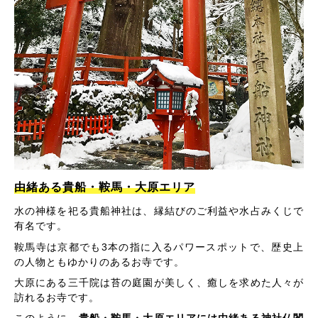
由緒ある貴船・鞍馬・大原エリア
水の神様を祀る貴船神社は、縁結びのご利益や水占みくじで
有名です。
鞍馬寺は京都でも3本の指に入るパワースポットで、歴史上
の人物ともゆかりのあるお寺です。
大原にある三千院は苔の庭園が美しく、癒しを求めた人々が
訪れるお寺です。