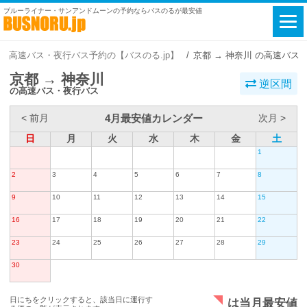
ブルーライナー・サンアンドムーンの予約ならバスのるが最安値
高速バス・夜行バス予約の【バスのる.jp】
京都 → 神奈川 の高速バス
京都 → 神奈川
逆区間
の高速バス・夜行バス
4月最安値カレンダー
< 前月
次月 >
日
月
火
水
木
金
土
1
2
3
4
5
6
7
8
9
10
11
12
13
14
15
16
17
18
19
20
21
22
23
24
25
26
27
28
29
30
日にちをクリックすると、該当日に運行す
は当月最安値