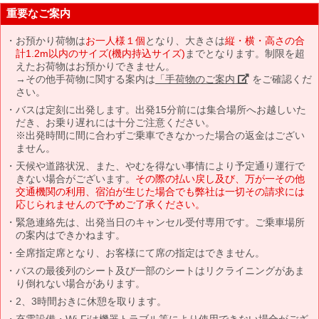
重要なご案内
お預かり荷物は
お一人様１個
となり、大きさは
縦・横・高さの合
計1.2m以内のサイズ(機内持込サイズ)
までとなります。制限を超
えたお荷物はお預かりできません。
→その他手荷物に関する案内は
「手荷物のご案内」
をご確認くだ
さい。
バスは定刻に出発します。出発15分前には集合場所へお越しいた
だき、お乗り遅れには十分ご注意ください。
※出発時間に間に合わずご乗車できなかった場合の返金はござい
ません。
天候や道路状況、また、やむを得ない事情により予定通り運行で
きない場合がございます。
その際の払い戻し及び、万が一その他
交通機関の利用、宿泊が生じた場合でも弊社は一切その請求には
応じられませんので予めご了承ください。
緊急連絡先は、出発当日のキャンセル受付専用です。ご乗車場所
の案内はできかねます。
全席指定席となり、お客様にて席の指定はできません。
バスの最後列のシート及び一部のシートはリクライニングがあま
り倒れない場合があります。
2、3時間おきに休憩を取ります。
充電設備・Wi-Fiは機器トラブル等により使用できない場合がござ