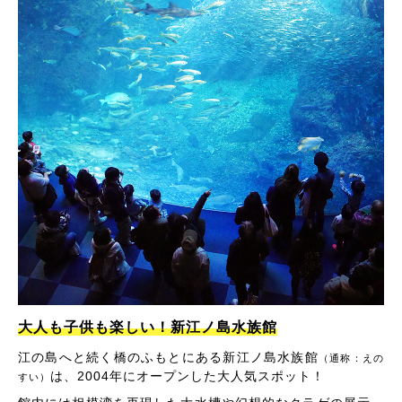
大人も子供も楽しい！新江ノ島水族館
江の島へと続く橋のふもとにある新江ノ島水族館
（通称：えの
は、2004年にオープンした大人気スポット！
すい）