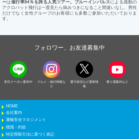
ー
は
催行率94％を誇る人気ツアー。ブルーインパルス
による感動の
アクロバット飛行は一度見たら病みつきになること間違いなし。男性
だけでなく女性グループのお客様にも多数ご参加いただいておりま
す。
フォロワー、お友達募集中
割引クーポン配布中
グルメ・旅行情報な
運行状況など最新情
乗り場案内など
ど
報
HOME
会社案内
運輸安全マネジメント
標識・約款
特定商取引法に基づく表記