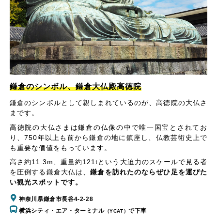
鎌倉のシンボル、鎌倉大仏殿高徳院
鎌倉のシンボルとして親しまれているのが、高徳院の大仏さ
まです。
高徳院の大仏さまは鎌倉の仏像の中で唯一国宝とされてお
り、750年以上も前から鎌倉の地に鎮座し、仏教芸術史上で
も重要な価値をもっています。
高さ約11.3m、重量約121tという大迫力のスケールで見る者
を圧倒する鎌倉大仏は、
鎌倉を訪れたのならぜひ足を運びた
い観光スポットです。
神奈川県鎌倉市長谷4-2-28
横浜シティ・エア・ターミナル
で下車
（YCAT）