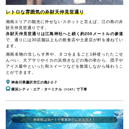
レトロな雰囲気の弁財天仲見世通り
湘南エリアの観光に外せないスポットと言えば、江の島の弁
財天仲見世通りです。
弁財天仲見世通りは江島神社へと続く約200メートルの参道
で、通りには30店舗以上もの飲食店や土産店が軒を連ねてい
ます。
湘南名物の生しらす丼や、タコをまるごと1杯使ったたこせ
んべい、大アサリやイカの浜焼きなどの海の幸から、団子や
アイス最中といった和スイーツなどを散策しながら味わうこ
とができます。
神奈川県藤沢市江の島2-2-7
横浜シティ・エア・ターミナル
で下車
（YCAT）
水族館はデートや家族旅行にオススメ！