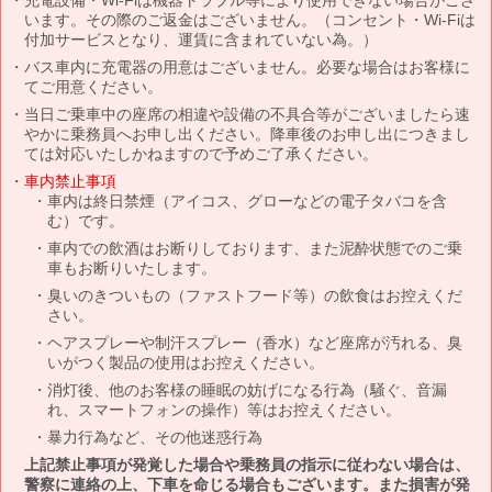
います。その際のご返金はございません。（コンセント・Wi-Fiは
付加サービスとなり、運賃に含まれていない為。）
バス車内に充電器の用意はございません。必要な場合はお客様に
てご用意ください。
当日ご乗車中の座席の相違や設備の不具合等がございましたら速
やかに乗務員へお申し出ください。降車後のお申し出につきまし
ては対応いたしかねますので予めご了承ください。
車内禁止事項
車内は終日禁煙（アイコス、グローなどの電子タバコを含
む）です。
車内での飲酒はお断りしております、また泥酔状態でのご乗
車もお断りいたします。
臭いのきついもの（ファストフード等）の飲食はお控えくだ
さい。
ヘアスプレーや制汗スプレー（香水）など座席が汚れる、臭
いがつく製品の使用はお控えください。
消灯後、他のお客様の睡眠の妨げになる行為（騒ぐ、音漏
れ、スマートフォンの操作）等はお控えください。
暴力行為など、その他迷惑行為
上記禁止事項が発覚した場合や乗務員の指示に従わない場合は、
警察に連絡の上、下車を命じる場合もございます。また損害が発