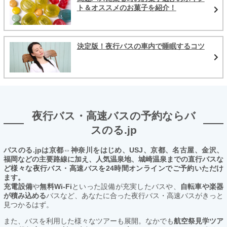
ト＆オススメのお菓子を紹介！
決定版！夜行バスの車内で睡眠するコツ
夜行バス・高速バスの予約ならバ
スのる.jp
バスのる.jpは京都⇔神奈川をはじめ、USJ、京都、名古屋、金沢、
福岡などの主要路線に加え、人気温泉地、城崎温泉までの直行バスな
ど様々な夜行バス・高速バスを24時間オンラインでご予約いただけ
ます。
充電設備
や
無料Wi-Fi
といった設備が充実したバスや、
自転車や楽器
が積み込める
バスなど、あなたに合った夜行バス・高速バスがきっと
見つかるはず。
また、バスを利用した様々なツアーも展開。なかでも
航空祭見学ツア