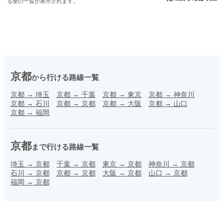
る便の一覧が表示されます。
京都
から行ける路線一覧
京都
→
埼玉
京都
→
千葉
京都
→
東京
京都
→
神奈川
京都
→
石川
京都
→
京都
京都
→
大阪
京都
→
山口
京都
→
福岡
京都
まで行ける路線一覧
埼玉
→
京都
千葉
→
京都
東京
→
京都
神奈川
→
京都
石川
→
京都
京都
→
京都
大阪
→
京都
山口
→
京都
福岡
→
京都