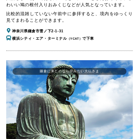
わいい鳩の根付入りおみくじなどが人気となっています。
比較的混雑していない午前中に参拝すると、境内をゆっくり
見てまわることができます。
神奈川県鎌倉市雪ノ下2-1-31
横浜シティ・エア・ターミナル
で下車
（YCAT）
鎌倉に来たのなら拝みたい大仏さま