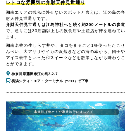
レトロな雰囲気の弁財天仲見世通り
湘南エリアの観光に外せないスポットと言えば、江の島の弁
財天仲見世通りです。
弁財天仲見世通りは江島神社へと続く約200メートルの参道
で、通りには30店舗以上もの飲食店や土産店が軒を連ねてい
ます。
湘南名物の生しらす丼や、タコをまるごと1杯使ったたこせ
んべい、大アサリやイカの浜焼きなどの海の幸から、団子や
アイス最中といった和スイーツなどを散策しながら味わうこ
とができます。
神奈川県藤沢市江の島2-2-7
横浜シティ・エア・ターミナル
で下車
（YCAT）
水族館はデートや家族旅行にオススメ！