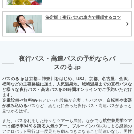
決定版！夜行バスの車内で睡眠するコツ
夜行バス・高速バスの予約ならバ
スのる.jp
バスのる.jpは京都⇔神奈川をはじめ、USJ、京都、名古屋、金沢、
福岡などの主要路線に加え、人気温泉地、城崎温泉までの直行バスな
ど様々な夜行バス・高速バスを24時間オンラインでご予約いただけ
ます。
充電設備
や
無料Wi-Fi
といった設備が充実したバスや、
自転車や楽器
が積み込める
バスなど、あなたに合った夜行バス・高速バスがきっと
見つかるはず。
また、バスを利用した様々なツアーも展開。なかでも
航空祭見学ツア
ー
は
催行率94％を誇る人気ツアー。ブルーインパルス
による感動の
アクロバット飛行は一度見たら病みつきになること間違いなし。男性