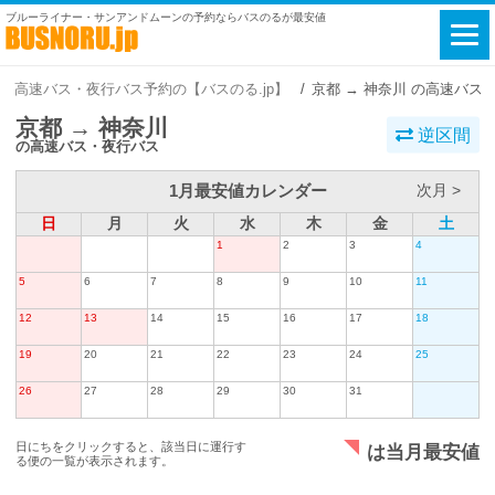
ブルーライナー・サンアンドムーンの予約ならバスのるが最安値
高速バス・夜行バス予約の【バスのる.jp】
京都 → 神奈川 の高速バス
京都 → 神奈川
逆区間
の高速バス・夜行バス
1月最安値カレンダー
次月 >
日
月
火
水
木
金
土
1
2
3
4
5
6
7
8
9
10
11
12
13
14
15
16
17
18
19
20
21
22
23
24
25
26
27
28
29
30
31
日にちをクリックすると、該当日に運行す
は当月最安値
る便の一覧が表示されます。