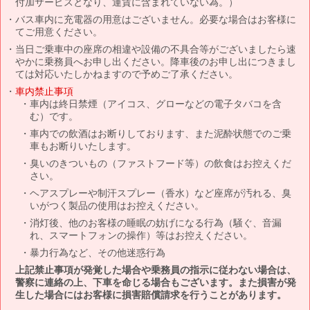
付加サービスとなり、運賃に含まれていない為。）
バス車内に充電器の用意はございません。必要な場合はお客様に
てご用意ください。
当日ご乗車中の座席の相違や設備の不具合等がございましたら速
やかに乗務員へお申し出ください。降車後のお申し出につきまし
ては対応いたしかねますので予めご了承ください。
車内禁止事項
車内は終日禁煙（アイコス、グローなどの電子タバコを含
む）です。
車内での飲酒はお断りしております、また泥酔状態でのご乗
車もお断りいたします。
臭いのきついもの（ファストフード等）の飲食はお控えくだ
さい。
ヘアスプレーや制汗スプレー（香水）など座席が汚れる、臭
いがつく製品の使用はお控えください。
消灯後、他のお客様の睡眠の妨げになる行為（騒ぐ、音漏
れ、スマートフォンの操作）等はお控えください。
暴力行為など、その他迷惑行為
上記禁止事項が発覚した場合や乗務員の指示に従わない場合は、
警察に連絡の上、下車を命じる場合もございます。また損害が発
生した場合にはお客様に損害賠償請求を行うことがあります。