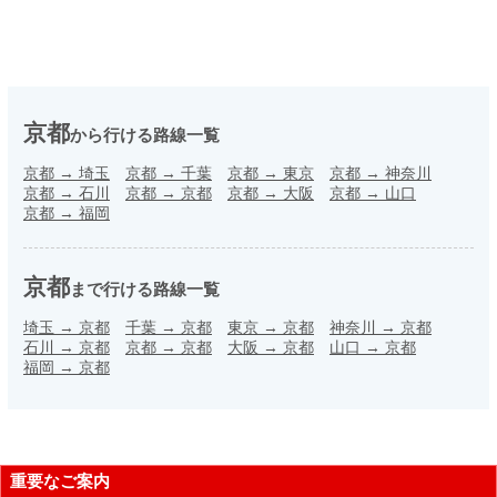
京都
から行ける路線一覧
京都
→
埼玉
京都
→
千葉
京都
→
東京
京都
→
神奈川
京都
→
石川
京都
→
京都
京都
→
大阪
京都
→
山口
京都
→
福岡
京都
まで行ける路線一覧
埼玉
→
京都
千葉
→
京都
東京
→
京都
神奈川
→
京都
石川
→
京都
京都
→
京都
大阪
→
京都
山口
→
京都
福岡
→
京都
重要なご案内