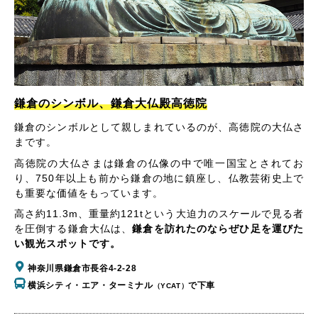
鎌倉のシンボル、鎌倉大仏殿高徳院
鎌倉のシンボルとして親しまれているのが、高徳院の大仏さ
まです。
高徳院の大仏さまは鎌倉の仏像の中で唯一国宝とされてお
り、750年以上も前から鎌倉の地に鎮座し、仏教芸術史上で
も重要な価値をもっています。
高さ約11.3m、重量約121tという大迫力のスケールで見る者
を圧倒する鎌倉大仏は、
鎌倉を訪れたのならぜひ足を運びた
い観光スポットです。
神奈川県鎌倉市長谷4-2-28
横浜シティ・エア・ターミナル
で下車
（YCAT）