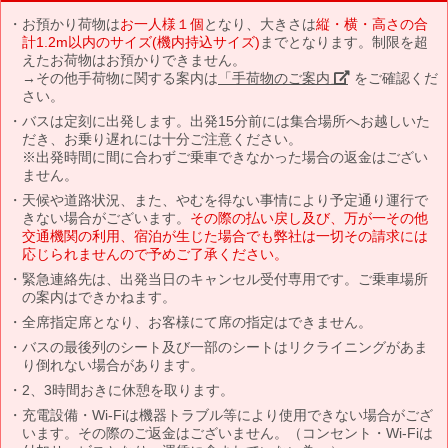
お預かり荷物は
お一人様１個
となり、大きさは
縦・横・高さの合
計1.2m以内のサイズ(機内持込サイズ)
までとなります。制限を超
えたお荷物はお預かりできません。
→その他手荷物に関する案内は
「手荷物のご案内」
をご確認くだ
さい。
バスは定刻に出発します。出発15分前には集合場所へお越しいた
だき、お乗り遅れには十分ご注意ください。
※出発時間に間に合わずご乗車できなかった場合の返金はござい
ません。
天候や道路状況、また、やむを得ない事情により予定通り運行で
きない場合がございます。
その際の払い戻し及び、万が一その他
交通機関の利用、宿泊が生じた場合でも弊社は一切その請求には
応じられませんので予めご了承ください。
緊急連絡先は、出発当日のキャンセル受付専用です。ご乗車場所
の案内はできかねます。
全席指定席となり、お客様にて席の指定はできません。
バスの最後列のシート及び一部のシートはリクライニングがあま
り倒れない場合があります。
2、3時間おきに休憩を取ります。
充電設備・Wi-Fiは機器トラブル等により使用できない場合がござ
います。その際のご返金はございません。（コンセント・Wi-Fiは