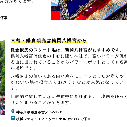
み方があります。
で下車
古都・鎌倉観光は鶴岡八幡宮から
鎌倉観光のスタート地は、鶴岡八幡宮がおすすめです。
鶴岡八幡宮は鎌倉の中心に建つ神社で、強いパワーが流
る山に囲まれていることからパワースポットとしても名
い場所です。
八幡さまの使いである白い鳩をモチーフとしたお守りや
かわいい鳩の根付入りおみくじなどが人気となってい
す。
比較的混雑していない午前中に参拝すると、境内をゆっ
り見てまわることができます。
神奈川県鎌倉市雪ノ下2-1-31
横浜シティ・エア・ターミナル
で下車
（YCAT）