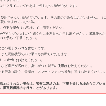
はリクライニングがあまり倒れない場合があります。
より使用できない場合がございます。その際のご返金はございません。（
、運賃に含まれていない為。）
。必要な場合はお客様にてご用意ください。
合等がございましたら速やかに乗務員へお申し出ください。降車後のお
ので予めご了承ください。
などの電子タバコを含む）です。
、また泥酔状態でのご乗車もお断りいたします。
等）の飲食はお控えください。
）など座席が汚れる、臭いがつく製品の使用はお控えください。
なる行為（騒ぐ、音漏れ、スマートフォンの操作）等はお控えください
指示に従わない場合は、警察に連絡の上、下車を命じる場合もございま
に損害賠償請求を行うことがあります。