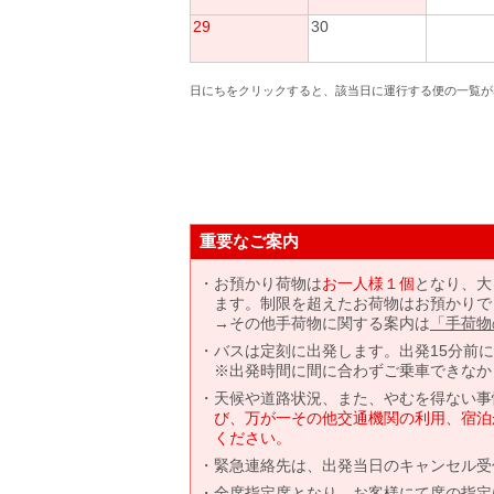
29
30
日にちをクリックすると、該当日に運行する便の一覧が
重要なご案内
お預かり荷物は
お一人様１個
となり、大
ます。制限を超えたお荷物はお預かりで
→その他手荷物に関する案内は
「手荷物
バスは定刻に出発します。出発15分前
※出発時間に間に合わずご乗車できなか
天候や道路状況、また、やむを得ない事
び、万が一その他交通機関の利用、宿泊
ください。
緊急連絡先は、出発当日のキャンセル受
全席指定席となり、お客様にて席の指定