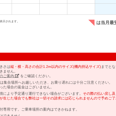
表示されます。
は当月最
きさは
縦・横・高さの合計1.2m以内のサイズ(機内持込サイズ)
までとな
きません。
のご案内」
をご確認ください。
には集合場所へお越しいただき、お乗り遅れには十分ご注意ください。
った場合の返金はございません。
情により予定通り運行できない場合がございます。
その際の払い戻し及
が生じた場合でも弊社は一切その請求には応じられませんので予めご了
付専用です。ご乗車場所の案内はできかねます。
はできません。