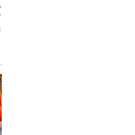
ラ
し
に
。