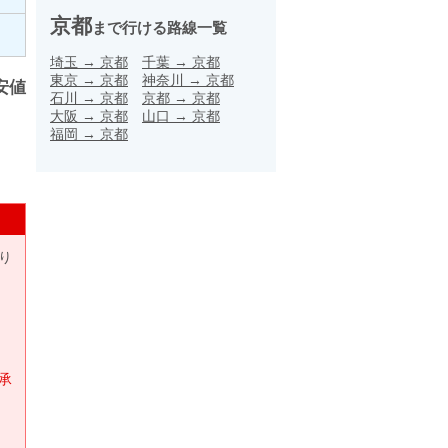
京都
まで行ける路線一覧
埼玉
→
京都
千葉
→
京都
東京
→
京都
神奈川
→
京都
安値
石川
→
京都
京都
→
京都
大阪
→
京都
山口
→
京都
福岡
→
京都
り
承