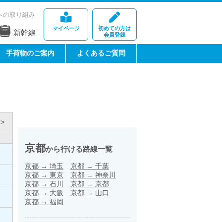
への取り組み
マイページ
初めての方は
新幹線
会員登録
手荷物のご案内
よくあるご質問
>
京都
から行ける路線一覧
京都
→
埼玉
京都
→
千葉
京都
→
東京
京都
→
神奈川
京都
→
石川
京都
→
京都
京都
→
大阪
京都
→
山口
京都
→
福岡