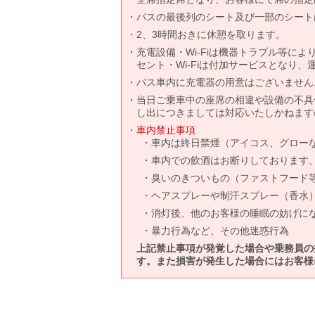
バスの最後列のシート及び一部のシート
2、3時間おきに休憩を取ります。
充電設備・Wi-Fiは機器トラブル等に
セント・Wi-Fiは付加サービスとなり
バス車内に充電器の用意はございません
当日ご乗車中の座席の相違や設備の不具
し出につきましては対応いたしかねます
車内禁止事項
車内は終日禁煙（アイコス、グロー
車内での飲酒はお断りしております
臭いのきついもの（ファストフード
ヘアスプレーや制汗スプレー（香水
消灯後、他のお客様の睡眠の妨げに
暴力行為など、その他迷惑行為
上記禁止事項が発覚した場合や乗務員の
す。また損害が発生した場合にはお客様