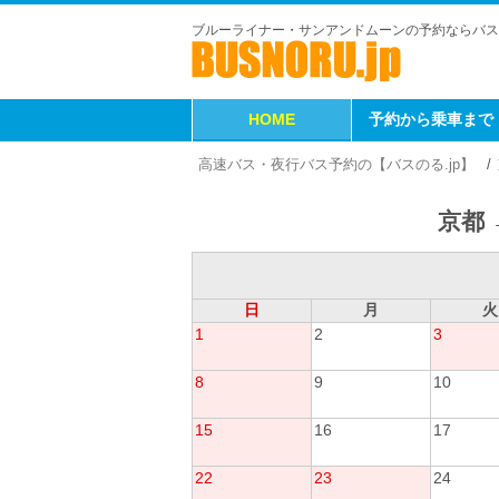
ブルーライナー・サンアンドムーンの予約ならバス
HOME
予約から乗車まで
高速バス・夜行バス予約の【バスのる.jp】
京都 
日
月
火
1
2
3
8
9
10
15
16
17
22
23
24