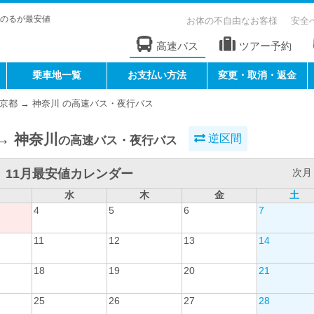
のるが最安値
お体の不自由なお客様
安全
高速バス
ツアー予約
乗車地一覧
お支払い方法
変更・取消・返金
京都 → 神奈川 の高速バス・夜行バス
→ 神奈川
逆区間
の高速バス・夜行バス
11月最安値カレンダー
次月 
水
木
金
土
4
5
6
7
11
12
13
14
18
19
20
21
25
26
27
28