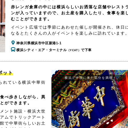
赤レンガ倉庫の中には横浜らしいお洒落な店舗やレスト
ンが入っていますので、お土産を購入したり、食事を楽
むことができます。
イベント広場では季節にあわせた催しが開催され、休日
なるとたくさんの人がイベントを楽しみに訪れています
神奈川県横浜市中区新港1-1
横浜シティ・エア・ターミナル
で下車
（YCAT）
ポット
横浜で中国に来た気分を満喫！
られている横浜中華街
食べ歩きしながら、異
とができます。
メント施設・横浜大世
アムでトリックアート
館で中華街らしいお土