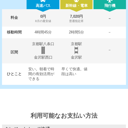
高速バス
新幹線・電車
飛行機
0円
7,020円
料金
－
8月の最安値
普通指定席
移動時間
4時間45分
2時間5分
－
京都駅八条口
京都駅
－
区間
金沢駅西口
金沢駅
安い。朝着で時
早くて快適。値
ひとこと
間の有効活用が
段は高い
できる
利用可能なお支払い方法