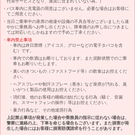
付加サービスとなり、運賃に含まれていない為。）
バス車内に充電器の用意はございません。必要な場合はお客様に
てご用意ください。
当日ご乗車中の座席の相違や設備の不具合等がございましたら速
やかに乗務員へお申し出ください。降車後のお申し出につきまし
ては対応いたしかねますので予めご了承ください。
車内禁止事項
車内は終日禁煙（アイコス、グローなどの電子タバコを含
む）です。
車内での飲酒はお断りしております、また泥酔状態でのご乗
車もお断りいたします。
臭いのきついもの（ファストフード等）の飲食はお控えくだ
さい。
ヘアスプレーや制汗スプレー（香水）など座席が汚れる、臭
いがつく製品の使用はお控えください。
消灯後、他のお客様の睡眠の妨げになる行為（騒ぐ、音漏
れ、スマートフォンの操作）等はお控えください。
暴力行為など、その他迷惑行為
上記禁止事項が発覚した場合や乗務員の指示に従わない場合は、
警察に連絡の上、下車を命じる場合もございます。また損害が発
生した場合にはお客様に損害賠償請求を行うことがあります。