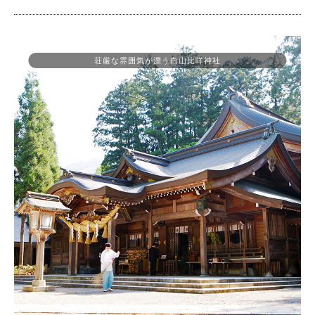
荘厳な雰囲気が漂う白山比咩神社