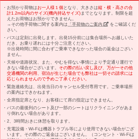
お預かり荷物は
お一人様１個
となり、大きさは
縦・横・高さの合
計1.2m以内のサイズ(機内持込サイズ)
までとなります。制限を超
えたお荷物はお預かりできません。
→その他手荷物に関する案内は
「手荷物のご案内」
をご確認くだ
さい。
バスは定刻に出発します。出発15分前には集合場所へお越しいた
だき、お乗り遅れには十分ご注意ください。
※出発時間に間に合わずご乗車できなかった場合の返金はござい
ません。
天候や道路状況、また、やむを得ない事情により予定通り運行で
きない場合がございます。
その際の払い戻し及び、万が一その他
交通機関の利用、宿泊が生じた場合でも弊社は一切その請求には
応じられませんので予めご了承ください。
緊急連絡先は、出発当日のキャンセル受付専用です。ご乗車場所
の案内はできかねます。
全席指定席となり、お客様にて席の指定はできません。
バスの最後列のシート及び一部のシートはリクライニングがあま
り倒れない場合があります。
2、3時間おきに休憩を取ります。
充電設備・Wi-Fiは機器トラブル等により使用できない場合がござ
います。その際のご返金はございません。（コンセント・Wi-Fiは