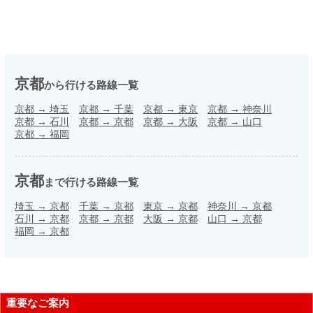
京都
から行ける路線一覧
京都
→
埼玉
京都
→
千葉
京都
→
東京
京都
→
神奈川
京都
→
石川
京都
→
京都
京都
→
大阪
京都
→
山口
京都
→
福岡
京都
まで行ける路線一覧
埼玉
→
京都
千葉
→
京都
東京
→
京都
神奈川
→
京都
石川
→
京都
京都
→
京都
大阪
→
京都
山口
→
京都
福岡
→
京都
重要なご案内