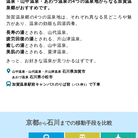
温泉・山中温泉・あわづ温泉の4つの温泉地からなる加賀温
泉郷がおすすめです。
加賀温泉郷の4つの温泉地は、それぞれ異なる見どころや魅
力があり、温泉の効能も四湯四養。
長寿の湯
とされる、
山代温泉
。
疲労回復の湯
とされる、
片山津温泉
。
癒しの湯
とされる、
山中温泉
。
美肌の湯
とされる、
粟津温泉
。
きっと、お好きな温泉が見つかるはずです。
石川県加賀市
山中温泉・山代温泉・片山津温泉
石川県小松市
あわづ温泉
加賀温泉駅前キャンバスのりば前
で下車
（バス停1）
京都
石川
までの移動手段を比較
から