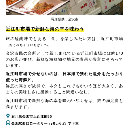
写真提供：金沢市
近江町市場で新鮮な海の幸を味わう
旅の醍醐味でもある「食」を楽しみたい方は、近江町市場
へ。
（おうみちょういちば）
金沢市民の台所として親しまれている近江町市場には約170
のお店が並び、新鮮な海鮮物や地元の青果が豊富にそろって
います。
近江町市場で外せないのは、日本海で獲れた魚介をたっぷり
使った海鮮丼。
鮮度の高さが抜群で、ネタもこれでもかいうほど大きく、あ
まりの美味しさに感動すること間違いなし。
近江町市場で新鮮な海の幸を味わい尽くせば、旅の満足度も
高まります。
石川県金沢市上近江町50
金沢駅西口ロータリー
で下車
（1番のりば）