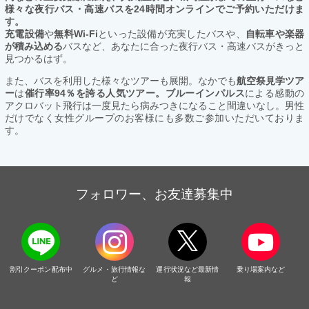
様々な夜行バス・高速バスを24時間オンラインでご予約いただけま
す。
充電設備
や
無料Wi-Fi
といった設備が充実したバスや、
自転車や楽器
が積み込める
バスなど、あなたに合った夜行バス・高速バスがきっと
見つかるはず。
また、バスを利用した様々なツアーも展開。なかでも
航空祭見学ツア
ー
は
催行率94％を誇る人気ツアー。ブルーインパルス
による感動の
アクロバット飛行は一度見たら病みつきになること間違いなし。男性
だけでなく女性グループのお客様にも多数ご参加いただいておりま
す。
フォロワー、お友達募集中
割引クーポン配布中
グルメ・旅行情報な
運行状況など最新情
乗り場案内など
ど
報