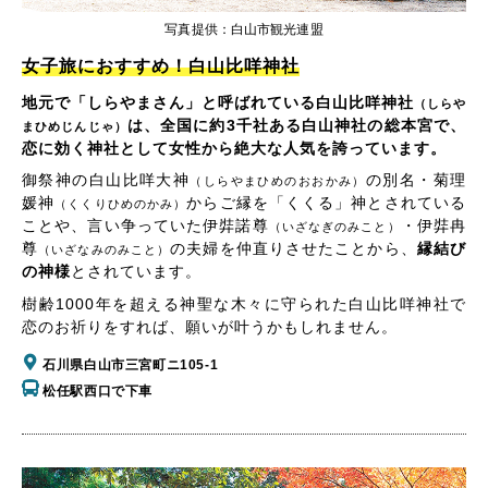
写真提供：白山市観光連盟
女子旅におすすめ！白山比咩神社
地元で「しらやまさん」と呼ばれている白山比咩神社
（しらや
は、全国に約3千社ある白山神社の総本宮で、
まひめじんじゃ）
恋に効く神社として女性から絶大な人気を誇っています。
御祭神の白山比咩大神
の別名・菊理
（しらやまひめのおおかみ）
媛神
からご縁を「くくる」神とされている
（くくりひめのかみ）
ことや、言い争っていた伊弉諾尊
・伊弉冉
（いざなぎのみこと）
尊
の夫婦を仲直りさせたことから、
縁結び
（いざなみのみこと）
の神様
とされています。
樹齢1000年を超える神聖な木々に守られた白山比咩神社で
恋のお祈りをすれば、願いが叶うかもしれません。
石川県白山市三宮町ニ105-1
松任駅西口で下車