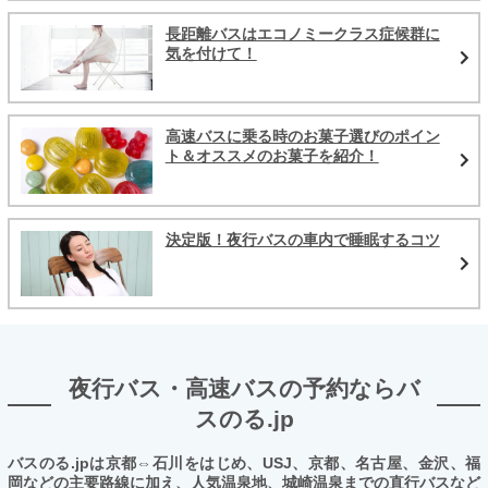
長距離バスはエコノミークラス症候群に
気を付けて！
高速バスに乗る時のお菓子選びのポイン
ト＆オススメのお菓子を紹介！
決定版！夜行バスの車内で睡眠するコツ
夜行バス・高速バスの予約ならバ
スのる.jp
バスのる.jpは京都⇔石川をはじめ、USJ、京都、名古屋、金沢、福
岡などの主要路線に加え、人気温泉地、城崎温泉までの直行バスなど