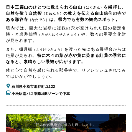
日本三霊山のひとつに数えられる白山
を崇拝し、
（はくさん）
自然を敬う自然智
の教えを伝える白山信仰の寺で
（じねんち）
ある那谷寺
は、県内でも有数の観光スポット。
（なたでら）
境内では、巨大な岩壁に複数の穴が空けられた国の指定名
勝・奇岩遊仙境
や、数々の重要文化財
（きがんゆうせんきょう）
が見られます。
また、楓月橋
を渡った先にある展望台からは
（ふうげつきょう）
絶景が見られ、
特に木々の葉が赤や黄に染まる紅葉の季節に
なると、素晴らしい景観が広がります。
体と心で自然を感じられる那谷寺で、リフレッシュされてみ
てはいかがでしょうか。
石川県小松市那谷町ユ122
小松駅南バス乗降場Bゾーンで下車
好みの温泉地で、好みを過ごし方を。