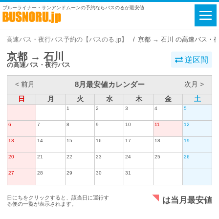
ブルーライナー・サンアンドムーンの予約ならバスのるが最安値
高速バス・夜行バス予約の【バスのる.jp】
京都 → 石川 の高速バス・
京都 → 石川
逆区間
の高速バス・夜行バス
8月最安値カレンダー
< 前月
次月 >
日
月
火
水
木
金
土
1
2
3
4
5
6
7
8
9
10
11
12
13
14
15
16
17
18
19
20
21
22
23
24
25
26
27
28
29
30
31
日にちをクリックすると、該当日に運行す
は当月最安値
る便の一覧が表示されます。