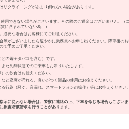
はリクライニングがあまり倒れない場合があります。
より使用できない場合がございます。その際のご返金はございません。（
、運賃に含まれていない為。）
。必要な場合はお客様にてご用意ください。
合等がございましたら速やかに乗務員へお申し出ください。降車後のお
ので予めご了承ください。
などの電子タバコを含む）です。
、また泥酔状態でのご乗車もお断りいたします。
等）の飲食はお控えください。
）など座席が汚れる、臭いがつく製品の使用はお控えください。
なる行為（騒ぐ、音漏れ、スマートフォンの操作）等はお控えください
指示に従わない場合は、警察に連絡の上、下車を命じる場合もございま
に損害賠償請求を行うことがあります。