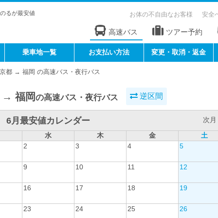
のるが最安値
お体の不自由なお客様
安全
高速バス
ツアー予約
乗車地一覧
お支払い方法
変更・取消・返金
京都 → 福岡 の高速バス・夜行バス
 → 福岡
逆区間
の高速バス・夜行バス
6月最安値カレンダー
次月 
水
木
金
土
2
3
4
5
9
10
11
12
16
17
18
19
23
24
25
26