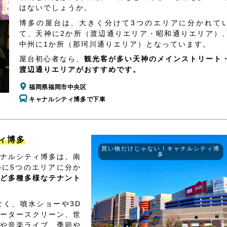
はないでしょうか。
博多の屋台は、大きく分けて3つのエリアに分かれて
て、天神に2か所（渡辺通りエリア・昭和通りエリア）
中州に1か所（那珂川通りエリア）となっています。
屋台初心者なら、
観光客が多い天神のメインストリート
渡辺通りエリアがおすすめです。
福岡県福岡市中央区
キャナルシティ博多で下車
ィ博多
買い物だけじゃない！キャナルシティ博
多
ナルシティ博多は、南
心に5つのエリアに分か
ど多種多様なテナント
く、噴水ショーや3D
ータースクリーン、世
や音楽ライブ、季節や