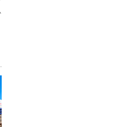
い
、
・