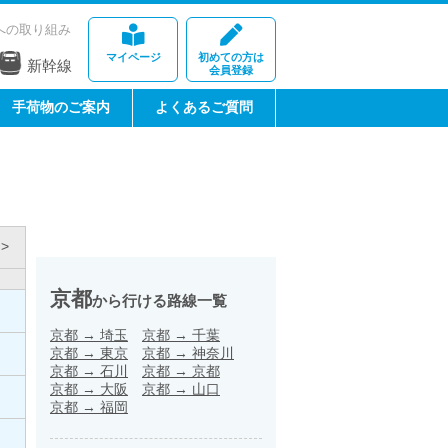
への取り組み
マイページ
初めての方は
新幹線
会員登録
手荷物のご案内
よくあるご質問
>
京都
から行ける路線一覧
京都
→
埼玉
京都
→
千葉
京都
→
東京
京都
→
神奈川
京都
→
石川
京都
→
京都
京都
→
大阪
京都
→
山口
京都
→
福岡