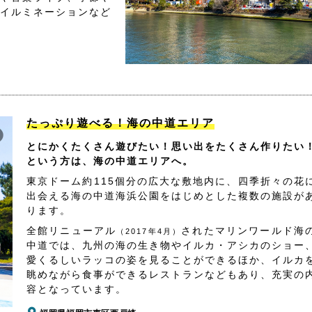
イルミネーションなど
たっぷり遊べる！海の中道エリア
とにかくたくさん遊びたい！思い出をたくさん作りたい
という方は、海の中道エリアへ。
東京ドーム約115個分の広大な敷地内に、四季折々の花
出会える海の中道海浜公園をはじめとした複数の施設が
ります。
全館リニューアル
されたマリンワールド海
（2017年4月）
中道では、九州の海の生き物やイルカ・アシカのショー
愛くるしいラッコの姿を見ることができるほか、イルカ
眺めながら食事ができるレストランなどもあり、充実の
容となっています。