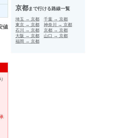
京都
まで行ける路線一覧
埼玉
→
京都
千葉
→
京都
東京
→
京都
神奈川
→
京都
安値
石川
→
京都
京都
→
京都
大阪
→
京都
山口
→
京都
福岡
→
京都
り
承