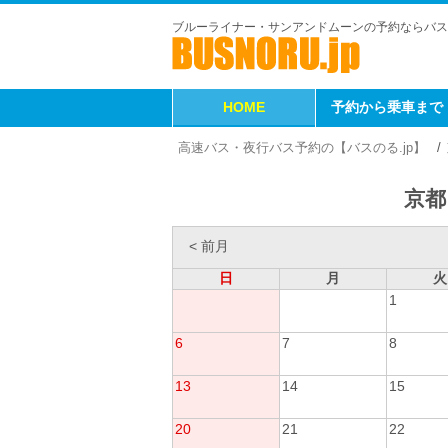
ブルーライナー・サンアンドムーンの予約ならバス
HOME
予約から乗車まで
高速バス・夜行バス予約の【バスのる.jp】
京都
< 前月
日
月
火
1
6
7
8
13
14
15
20
21
22