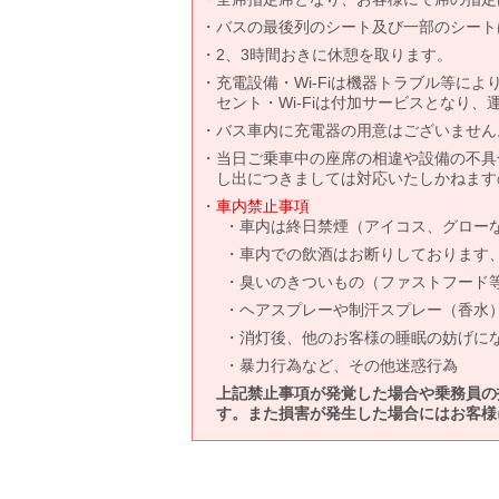
バスの最後列のシート及び一部のシート
2、3時間おきに休憩を取ります。
充電設備・Wi-Fiは機器トラブル等に
セント・Wi-Fiは付加サービスとなり
バス車内に充電器の用意はございません
当日ご乗車中の座席の相違や設備の不具
し出につきましては対応いたしかねます
車内禁止事項
車内は終日禁煙（アイコス、グロー
車内での飲酒はお断りしております
臭いのきついもの（ファストフード
ヘアスプレーや制汗スプレー（香水
消灯後、他のお客様の睡眠の妨げに
暴力行為など、その他迷惑行為
上記禁止事項が発覚した場合や乗務員の
す。また損害が発生した場合にはお客様