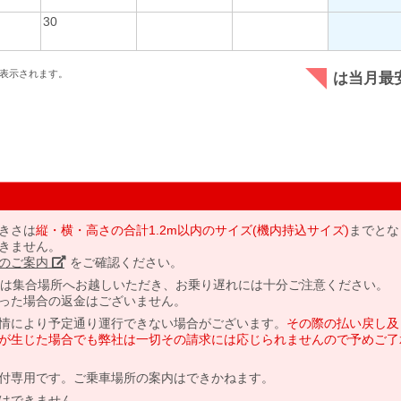
30
表示されます。
は当月最
きさは
縦・横・高さの合計1.2m以内のサイズ(機内持込サイズ)
までとな
きません。
のご案内」
をご確認ください。
には集合場所へお越しいただき、お乗り遅れには十分ご注意ください。
った場合の返金はございません。
情により予定通り運行できない場合がございます。
その際の払い戻し及
が生じた場合でも弊社は一切その請求には応じられませんので予めご了
付専用です。ご乗車場所の案内はできかねます。
はできません。