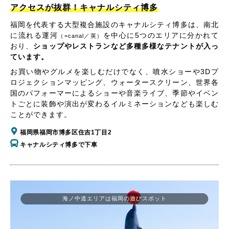
アクセスが抜群！キャナルシティ博多
福岡を代表する大型複合施設のキャナルシティ博多は、南北
に流れる運河
を中心に5つのエリアに分かれて
（=canal／英）
おり、
ショップやレストランなど多種多様なテナントが入っ
ています。
お買い物やグルメを楽しむだけでなく、噴水ショーや3Dプ
ロジェクションマッピング、ウォータースクリーン、世界各
国のパフォーマーによるショーや音楽ライブ、季節やイベン
トごとに装飾や演出が変わるイルミネーションなども楽しむ
ことができます。
福岡県福岡市博多区住吉1丁目2
キャナルシティ博多で下車
海ノ中道エリアは福岡の遊びスポット