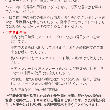
付加サービスとなり、運賃に含まれていない為。）
バス車内に充電器の用意はございません。必要な場合はお客様に
てご用意ください。
当日ご乗車中の座席の相違や設備の不具合等がございましたら速
やかに乗務員へお申し出ください。降車後のお申し出につきまし
ては対応いたしかねますので予めご了承ください。
車内禁止事項
車内は終日禁煙（アイコス、グローなどの電子タバコを含
む）です。
車内での飲酒はお断りしております、また泥酔状態でのご乗
車もお断りいたします。
臭いのきついもの（ファストフード等）の飲食はお控えくだ
さい。
ヘアスプレーや制汗スプレー（香水）など座席が汚れる、臭
いがつく製品の使用はお控えください。
消灯後、他のお客様の睡眠の妨げになる行為（騒ぐ、音漏
れ、スマートフォンの操作）等はお控えください。
暴力行為など、その他迷惑行為
上記禁止事項が発覚した場合や乗務員の指示に従わない場合は、
警察に連絡の上、下車を命じる場合もございます。また損害が発
生した場合にはお客様に損害賠償請求を行うことがあります。