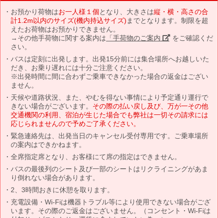
お預かり荷物は
お一人様１個
となり、大きさは
縦・横・高さの合
計1.2m以内のサイズ(機内持込サイズ)
までとなります。制限を超
えたお荷物はお預かりできません。
→その他手荷物に関する案内は
「手荷物のご案内」
をご確認くだ
さい。
バスは定刻に出発します。出発15分前には集合場所へお越しいた
だき、お乗り遅れには十分ご注意ください。
※出発時間に間に合わずご乗車できなかった場合の返金はござい
ません。
天候や道路状況、また、やむを得ない事情により予定通り運行で
きない場合がございます。
その際の払い戻し及び、万が一その他
交通機関の利用、宿泊が生じた場合でも弊社は一切その請求には
応じられませんので予めご了承ください。
緊急連絡先は、出発当日のキャンセル受付専用です。ご乗車場所
の案内はできかねます。
全席指定席となり、お客様にて席の指定はできません。
バスの最後列のシート及び一部のシートはリクライニングがあま
り倒れない場合があります。
2、3時間おきに休憩を取ります。
充電設備・Wi-Fiは機器トラブル等により使用できない場合がござ
います。その際のご返金はございません。（コンセント・Wi-Fiは