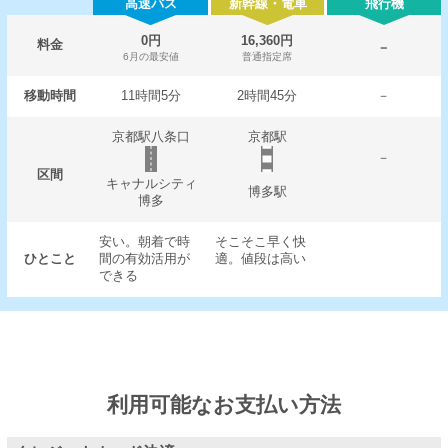
高速バス
新幹線・電車
飛行機
0円
16,360円
料金
－
6月の最安値
普通指定席
移動時間
11時間5分
2時間45分
－
京都駅八条口
京都駅
－
区間
キャナルシティ
博多駅
博多
安い。朝着で時
そこそこ早く快
ひとこと
間の有効活用が
適。値段は高い
できる
利用可能なお支払い方法