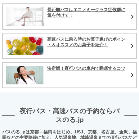
長距離バスはエコノミークラス症候群に
気を付けて！
高速バスに乗る時のお菓子選びのポイン
ト＆オススメのお菓子を紹介！
決定版！夜行バスの車内で睡眠するコツ
夜行バス・高速バスの予約ならバ
スのる.jp
バスのる.jpは京都⇔福岡をはじめ、USJ、京都、名古屋、金沢、福
岡などの主要路線に加え、人気温泉地、城崎温泉までの直行バスなど