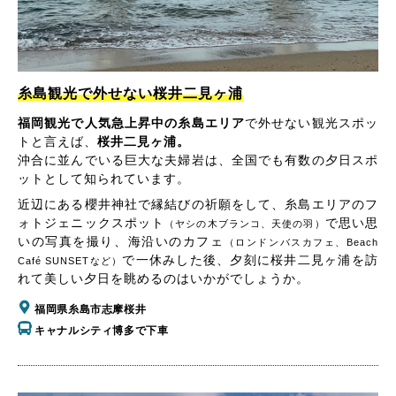
糸島観光で外せない桜井二見ヶ浦
福岡観光で人気急上昇中の糸島エリア
で外せない観光スポッ
トと言えば、
桜井二見ヶ浦。
沖合に並んでいる巨大な夫婦岩は、全国でも有数の夕日スポ
ットとして知られています。
近辺にある櫻井神社で縁結びの祈願をして、糸島エリアのフ
ォトジェニックスポット
で思い思
（ヤシの木ブランコ、天使の羽）
いの写真を撮り、海沿いのカフェ
（ロンドンバスカフェ、Beach
で一休みした後、夕刻に桜井二見ヶ浦を訪
Café SUNSETなど）
れて美しい夕日を眺めるのはいかがでしょうか。
福岡県糸島市志摩桜井
キャナルシティ博多で下車