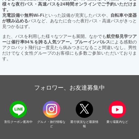
様々な夜行バス・高速バスを24時間オンラインでご予約いただけま
す。
充電設備
や
無料Wi-Fi
といった設備が充実したバスや、
自転車や楽器
が積み込める
バスなど、あなたに合った夜行バス・高速バスがきっと
見つかるはず。
また、バスを利用した様々なツアーも展開。なかでも
航空祭見学ツア
ー
は
催行率94％を誇る人気ツアー。ブルーインパルス
による感動の
アクロバット飛行は一度見たら病みつきになること間違いなし。男性
だけでなく女性グループのお客様にも多数ご参加いただいておりま
す。
フォロワー、お友達募集中
割引クーポン配布中
グルメ・旅行情報な
運行状況など最新情
乗り場案内など
ど
報