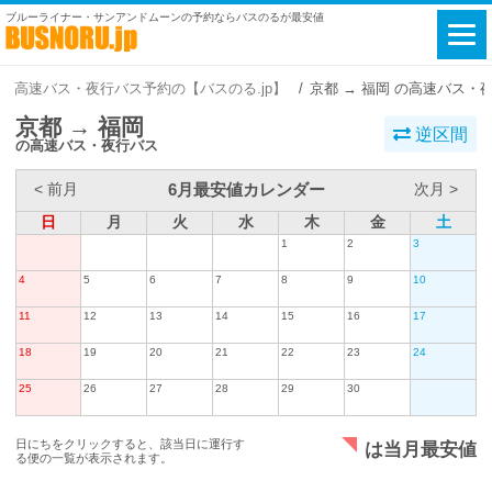
ブルーライナー・サンアンドムーンの予約ならバスのるが最安値
高速バス・夜行バス予約の【バスのる.jp】
京都 → 福岡 の高速バス・
京都 → 福岡
逆区間
の高速バス・夜行バス
6月最安値カレンダー
< 前月
次月 >
日
月
火
水
木
金
土
1
2
3
4
5
6
7
8
9
10
11
12
13
14
15
16
17
18
19
20
21
22
23
24
25
26
27
28
29
30
日にちをクリックすると、該当日に運行す
は当月最安値
る便の一覧が表示されます。