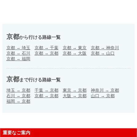
京都
から行ける路線一覧
京都
→
埼玉
京都
→
千葉
京都
→
東京
京都
→
神奈川
京都
→
石川
京都
→
京都
京都
→
大阪
京都
→
山口
京都
→
福岡
京都
まで行ける路線一覧
埼玉
→
京都
千葉
→
京都
東京
→
京都
神奈川
→
京都
石川
→
京都
京都
→
京都
大阪
→
京都
山口
→
京都
福岡
→
京都
重要なご案内