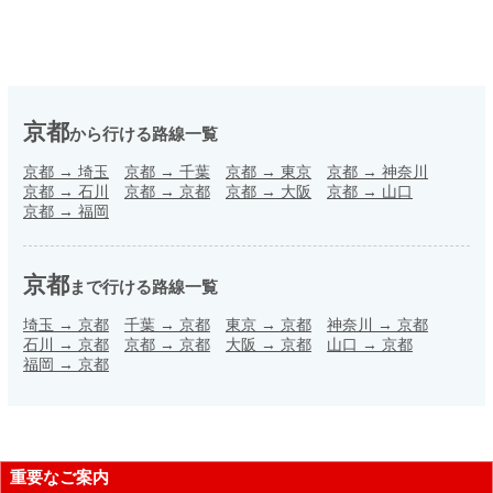
京都
から行ける路線一覧
京都
→
埼玉
京都
→
千葉
京都
→
東京
京都
→
神奈川
京都
→
石川
京都
→
京都
京都
→
大阪
京都
→
山口
京都
→
福岡
京都
まで行ける路線一覧
埼玉
→
京都
千葉
→
京都
東京
→
京都
神奈川
→
京都
石川
→
京都
京都
→
京都
大阪
→
京都
山口
→
京都
福岡
→
京都
重要なご案内