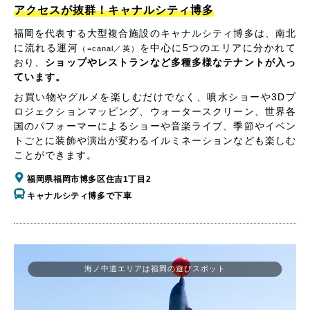
アクセスが抜群！キャナルシティ博多
福岡を代表する大型複合施設のキャナルシティ博多は、南北
に流れる運河
を中心に5つのエリアに分かれて
（=canal／英）
おり、
ショップやレストランなど多種多様なテナントが入っ
ています。
お買い物やグルメを楽しむだけでなく、噴水ショーや3Dプ
ロジェクションマッピング、ウォータースクリーン、世界各
国のパフォーマーによるショーや音楽ライブ、季節やイベン
トごとに装飾や演出が変わるイルミネーションなども楽しむ
ことができます。
福岡県福岡市博多区住吉1丁目2
キャナルシティ博多で下車
海ノ中道エリアは福岡の遊びスポット