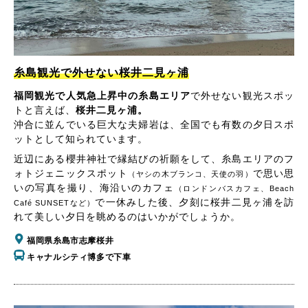
糸島観光で外せない桜井二見ヶ浦
福岡観光で人気急上昇中の糸島エリア
で外せない観光スポッ
トと言えば、
桜井二見ヶ浦。
沖合に並んでいる巨大な夫婦岩は、全国でも有数の夕日スポ
ットとして知られています。
近辺にある櫻井神社で縁結びの祈願をして、糸島エリアのフ
ォトジェニックスポット
で思い思
（ヤシの木ブランコ、天使の羽）
いの写真を撮り、海沿いのカフェ
（ロンドンバスカフェ、Beach
で一休みした後、夕刻に桜井二見ヶ浦を訪
Café SUNSETなど）
れて美しい夕日を眺めるのはいかがでしょうか。
福岡県糸島市志摩桜井
キャナルシティ博多で下車