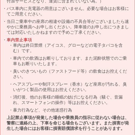
付加サービスとなり、運賃に含まれていない為。）
バス車内に充電器の用意はございません。必要な場合はお客様に
てご用意ください。
当日ご乗車中の座席の相違や設備の不具合等がございましたら速
やかに乗務員へお申し出ください。降車後のお申し出につきまし
ては対応いたしかねますので予めご了承ください。
車内禁止事項
車内は終日禁煙（アイコス、グローなどの電子タバコを含
む）です。
車内での飲酒はお断りしております、また泥酔状態でのご乗
車もお断りいたします。
臭いのきついもの（ファストフード等）の飲食はお控えくだ
さい。
ヘアスプレーや制汗スプレー（香水）など座席が汚れる、臭
いがつく製品の使用はお控えください。
消灯後、他のお客様の睡眠の妨げになる行為（騒ぐ、音漏
れ、スマートフォンの操作）等はお控えください。
暴力行為など、その他迷惑行為
上記禁止事項が発覚した場合や乗務員の指示に従わない場合は、
警察に連絡の上、下車を命じる場合もございます。また損害が発
生した場合にはお客様に損害賠償請求を行うことがあります。