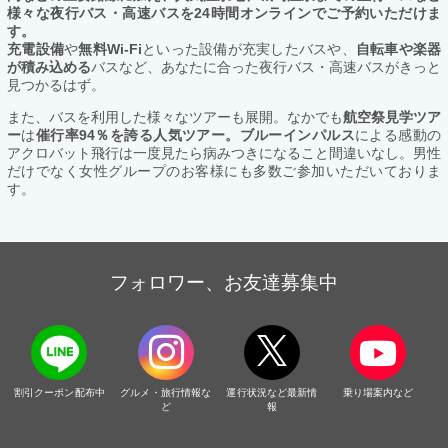
様々な夜行バス・高速バスを24時間オンラインでご予約いただけま
す。
充電設備
や
無料Wi-Fi
といった設備が充実したバスや、
自転車や楽器
が積み込める
バスなど、あなたに合った夜行バス・高速バスがきっと
見つかるはず。
また、バスを利用した様々なツアーも展開。なかでも
航空祭見学ツア
ー
は
催行率94％を誇る人気ツアー。ブルーインパルス
による感動の
アクロバット飛行は一度見たら病みつきになること間違いなし。男性
だけでなく女性グループのお客様にも多数ご参加いただいておりま
す。
フォロワー、お友達募集中
割引クーポン配布中
グルメ・旅行情報な
運行状況など最新情
乗り場案内など
ど
報