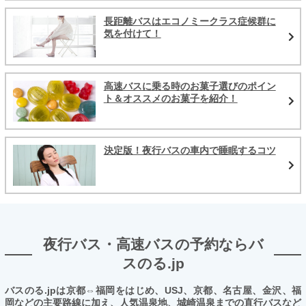
長距離バスはエコノミークラス症候群に
気を付けて！
高速バスに乗る時のお菓子選びのポイン
ト＆オススメのお菓子を紹介！
決定版！夜行バスの車内で睡眠するコツ
夜行バス・高速バスの予約ならバ
スのる.jp
バスのる.jpは京都⇔福岡をはじめ、USJ、京都、名古屋、金沢、福
岡などの主要路線に加え、人気温泉地、城崎温泉までの直行バスなど