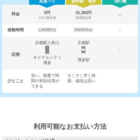
高速バス
新幹線・電車
飛行機
0円
16,360円
料金
－
1月の最安値
普通指定席
移動時間
11時間5分
2時間45分
－
京都駅八条口
京都駅
－
区間
キャナルシティ
博多駅
博多
安い。朝着で時
そこそこ早く快
ひとこと
間の有効活用が
適。値段は高い
できる
利用可能なお支払い方法