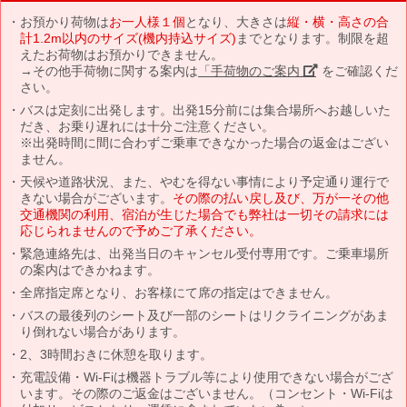
お預かり荷物は
お一人様１個
となり、大きさは
縦・横・高さの合
計1.2m以内のサイズ(機内持込サイズ)
までとなります。制限を超
えたお荷物はお預かりできません。
→その他手荷物に関する案内は
「手荷物のご案内」
をご確認くだ
さい。
バスは定刻に出発します。出発15分前には集合場所へお越しいた
だき、お乗り遅れには十分ご注意ください。
※出発時間に間に合わずご乗車できなかった場合の返金はござい
ません。
天候や道路状況、また、やむを得ない事情により予定通り運行で
きない場合がございます。
その際の払い戻し及び、万が一その他
交通機関の利用、宿泊が生じた場合でも弊社は一切その請求には
応じられませんので予めご了承ください。
緊急連絡先は、出発当日のキャンセル受付専用です。ご乗車場所
の案内はできかねます。
全席指定席となり、お客様にて席の指定はできません。
バスの最後列のシート及び一部のシートはリクライニングがあま
り倒れない場合があります。
2、3時間おきに休憩を取ります。
充電設備・Wi-Fiは機器トラブル等により使用できない場合がござ
います。その際のご返金はございません。（コンセント・Wi-Fiは