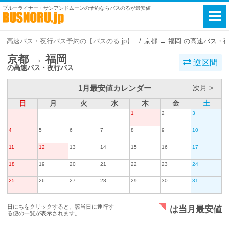
ブルーライナー・サンアンドムーンの予約ならバスのるが最安値
高速バス・夜行バス予約の【バスのる.jp】
京都 → 福岡 の高速バス・
京都 → 福岡
逆区間
の高速バス・夜行バス
1月最安値カレンダー
次月 >
日
月
火
水
木
金
土
1
2
3
4
5
6
7
8
9
10
11
12
13
14
15
16
17
18
19
20
21
22
23
24
25
26
27
28
29
30
31
日にちをクリックすると、該当日に運行す
は当月最安値
る便の一覧が表示されます。