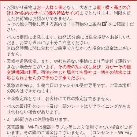
お預かり荷物は
お一人様１個
となり、大きさは
縦・横・高さの合
計1.2m以内のサイズ(機内持込サイズ)
までとなります。制限を超
えたお荷物はお預かりできません。
→その他手荷物に関する案内は
「手荷物のご案内」
をご確認くだ
さい。
バスは定刻に出発します。出発15分前には集合場所へお越しいた
だき、お乗り遅れには十分ご注意ください。
※出発時間に間に合わずご乗車できなかった場合の返金はござい
ません。
天候や道路状況、また、やむを得ない事情により予定通り運行で
きない場合がございます。
その際の払い戻し及び、万が一その他
交通機関の利用、宿泊が生じた場合でも弊社は一切その請求には
応じられませんので予めご了承ください。
緊急連絡先は、出発当日のキャンセル受付専用です。ご乗車場所
の案内はできかねます。
全席指定席となり、お客様にて席の指定はできません。
バスの最後列のシート及び一部のシートはリクライニングがあま
り倒れない場合があります。
2、3時間おきに休憩を取ります。
充電設備・Wi-Fiは機器トラブル等により使用できない場合がござ
います。その際のご返金はございません。（コンセント・Wi-Fiは