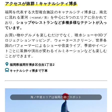
アクセスが抜群！キャナルシティ博多
福岡を代表する大型複合施設のキャナルシティ博多は、南北
に流れる運河
を中心に5つのエリアに分かれて
（=canal／英）
おり、
ショップやレストランなど多種多様なテナントが入っ
ています。
お買い物やグルメを楽しむだけでなく、噴水ショーや3Dプ
ロジェクションマッピング、ウォータースクリーン、世界各
国のパフォーマーによるショーや音楽ライブ、季節やイベン
トごとに装飾や演出が変わるイルミネーションなども楽しむ
ことができます。
福岡県福岡市博多区住吉1丁目2
キャナルシティ博多で下車
海ノ中道エリアは福岡の遊びスポット