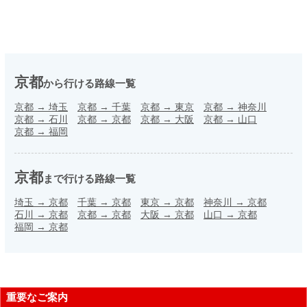
京都
から行ける路線一覧
京都
→
埼玉
京都
→
千葉
京都
→
東京
京都
→
神奈川
京都
→
石川
京都
→
京都
京都
→
大阪
京都
→
山口
京都
→
福岡
京都
まで行ける路線一覧
埼玉
→
京都
千葉
→
京都
東京
→
京都
神奈川
→
京都
石川
→
京都
京都
→
京都
大阪
→
京都
山口
→
京都
福岡
→
京都
重要なご案内