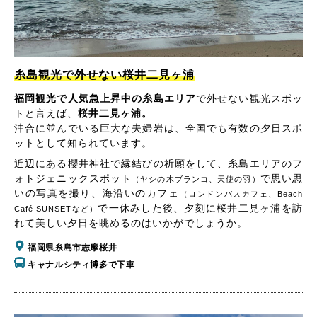
糸島観光で外せない桜井二見ヶ浦
福岡観光で人気急上昇中の糸島エリア
で外せない観光スポッ
トと言えば、
桜井二見ヶ浦。
沖合に並んでいる巨大な夫婦岩は、全国でも有数の夕日スポ
ットとして知られています。
近辺にある櫻井神社で縁結びの祈願をして、糸島エリアのフ
ォトジェニックスポット
で思い思
（ヤシの木ブランコ、天使の羽）
いの写真を撮り、海沿いのカフェ
（ロンドンバスカフェ、Beach
で一休みした後、夕刻に桜井二見ヶ浦を訪
Café SUNSETなど）
れて美しい夕日を眺めるのはいかがでしょうか。
福岡県糸島市志摩桜井
キャナルシティ博多で下車