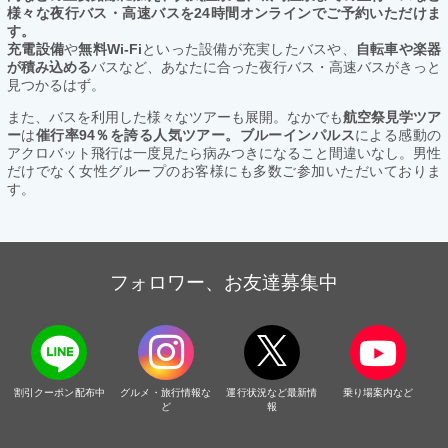
様々な夜行バス・高速バスを24時間オンラインでご予約いただけま
す。
充電設備
や
無料Wi-Fi
といった設備が充実したバスや、
自転車や楽器
が積み込める
バスなど、あなたに合った夜行バス・高速バスがきっと
見つかるはず。
また、バスを利用した様々なツアーも展開。なかでも
航空祭見学ツア
ー
は
催行率94％を誇る人気ツアー。ブルーインパルス
による感動の
アクロバット飛行は一度見たら病みつきになること間違いなし。男性
だけでなく女性グループのお客様にも多数ご参加いただいておりま
す。
フォロワー、お友達募集中
割引クーポン配布中
グルメ・旅行情報な
運行状況など最新情
乗り場案内など
ど
報