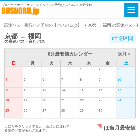
ブルーライナー・サンアンドムーンの予約ならバスのるが最安値
高速バス・夜行バス予約の【バスのる.jp】
京都 → 福岡 の高速バス・
京都 → 福岡
逆区間
の高速バス・夜行バス
6月最安値カレンダー
次月 >
日
月
火
水
木
金
土
1
2
3
4
5
6
7
8
9
10
11
12
13
14
15
16
17
18
19
20
21
22
23
24
25
26
27
28
29
30
日にちをクリックすると、該当日に運行す
は当月最安値
る便の一覧が表示されます。