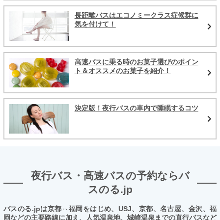
長距離バスはエコノミークラス症候群に
気を付けて！
高速バスに乗る時のお菓子選びのポイン
ト＆オススメのお菓子を紹介！
決定版！夜行バスの車内で睡眠するコツ
夜行バス・高速バスの予約ならバ
スのる.jp
バスのる.jpは京都⇔福岡をはじめ、USJ、京都、名古屋、金沢、福
岡などの主要路線に加え、人気温泉地、城崎温泉までの直行バスなど