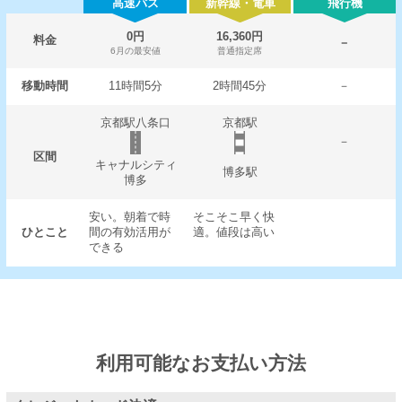
高速バス
新幹線・電車
飛行機
0円
16,360円
料金
－
6月の最安値
普通指定席
移動時間
11時間5分
2時間45分
－
京都駅八条口
京都駅
－
区間
キャナルシティ
博多駅
博多
安い。朝着で時
そこそこ早く快
ひとこと
間の有効活用が
適。値段は高い
できる
利用可能なお支払い方法