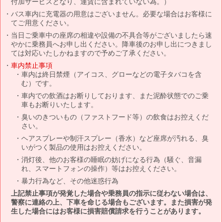
付加サービスとなり、運賃に含まれていない為。）
バス車内に充電器の用意はございません。必要な場合はお客様に
てご用意ください。
当日ご乗車中の座席の相違や設備の不具合等がございましたら速
やかに乗務員へお申し出ください。降車後のお申し出につきまし
ては対応いたしかねますので予めご了承ください。
車内禁止事項
車内は終日禁煙（アイコス、グローなどの電子タバコを含
む）です。
車内での飲酒はお断りしております、また泥酔状態でのご乗
車もお断りいたします。
臭いのきついもの（ファストフード等）の飲食はお控えくだ
さい。
ヘアスプレーや制汗スプレー（香水）など座席が汚れる、臭
いがつく製品の使用はお控えください。
消灯後、他のお客様の睡眠の妨げになる行為（騒ぐ、音漏
れ、スマートフォンの操作）等はお控えください。
暴力行為など、その他迷惑行為
上記禁止事項が発覚した場合や乗務員の指示に従わない場合は、
警察に連絡の上、下車を命じる場合もございます。また損害が発
生した場合にはお客様に損害賠償請求を行うことがあります。