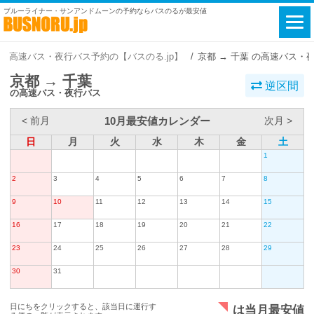
ブルーライナー・サンアンドムーンの予約ならバスのるが最安値
高速バス・夜行バス予約の【バスのる.jp】
京都 → 千葉 の高速バス・
京都 → 千葉
逆区間
の高速バス・夜行バス
10月最安値カレンダー
< 前月
次月 >
日
月
火
水
木
金
土
1
2
3
4
5
6
7
8
9
10
11
12
13
14
15
16
17
18
19
20
21
22
23
24
25
26
27
28
29
30
31
日にちをクリックすると、該当日に運行す
は当月最安値