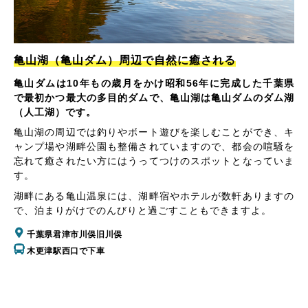
亀山湖（亀山ダム）周辺で自然に癒される
亀山ダムは10年もの歳月をかけ昭和56年に完成した千葉県
で最初かつ最大の多目的ダムで、亀山湖は亀山ダムのダム湖
（人工湖）です。
亀山湖の周辺では釣りやボート遊びを楽しむことができ、キ
ャンプ場や湖畔公園も整備されていますので、都会の喧騒を
忘れて癒されたい方にはうってつけのスポットとなっていま
す。
湖畔にある亀山温泉には、湖畔宿やホテルが数軒ありますの
で、泊まりがけでのんびりと過ごすこともできますよ。
千葉県君津市川俣旧川俣
木更津駅西口で下車