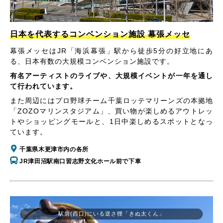
日本を代表するコンベンション施設 幕張メッセ
幕張メッセはJR「海浜幕張」駅から徒歩5分の好立地にあ
る、日本有数の大規模コンベンション施設です。
有名アーティストのライブや、大規模イベントが一年を通し
て行われています。
また周辺にはプロ野球チーム千葉ロッテマリーンズの本拠地
「ZOZOマリンスタジアム」、買い物が楽しめるアウトレッ
トやショッピングモールと、1日中楽しめるスポットとなっ
ています。
千葉県木更津市内の各所
JR津田沼駅南口習志野文化ホール前で下車
駅前(西口)にいる逆さ狸「きぬ太くん」