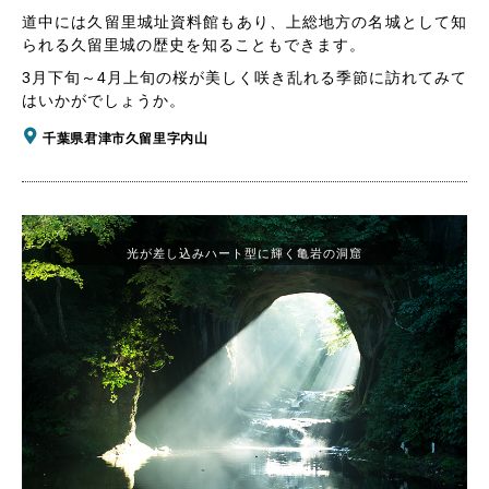
道中には久留里城址資料館もあり、上総地方の名城として知
られる久留里城の歴史を知ることもできます。
3月下旬～4月上旬の桜が美しく咲き乱れる季節に訪れてみて
はいかがでしょうか。
千葉県君津市久留里字内山
光が差し込みハート型に輝く亀岩の洞窟