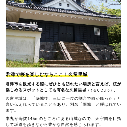
君津で桜を楽しむならここ！久留里城
君津市を観光する際にぜひとも訪れたい場所と言えば、桜が
楽しめるスポットとしても有名な久留里城
。
（くるりじょう）
久留里城は、「築城後、三日に一度の割合で雨が降った」と
言い伝えれらていることもあり、別名「雨城」と呼ばれてい
ます。
本丸が海抜145mのところにある山城なので、天守閣を目指
して坂道を歩きながら豊かな自然を感じられます。