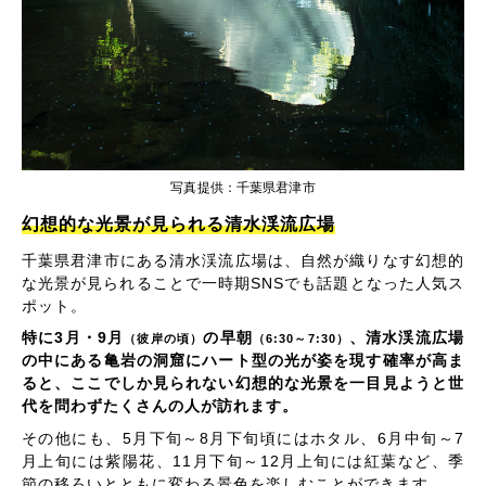
写真提供：千葉県君津市
幻想的な光景が見られる清水渓流広場
千葉県君津市にある清水渓流広場は、自然が織りなす幻想的
な光景が見られることで一時期SNSでも話題となった人気ス
ポット。
特に3月・9月
の早朝
、清水渓流広場
（彼岸の頃）
（6:30～7:30）
の中にある亀岩の洞窟にハート型の光が姿を現す確率が高ま
ると、ここでしか見られない幻想的な光景を一目見ようと世
代を問わずたくさんの人が訪れます。
その他にも、5月下旬～8月下旬頃にはホタル、6月中旬～7
月上旬には紫陽花、11月下旬～12月上旬には紅葉など、季
節の移ろいとともに変わる景色を楽しむことができます。