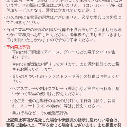
います。その際のご返金はございません。（コンセント・Wi-Fiは
付加サービスとなり、運賃に含まれていない為。）
バス車内に充電器の用意はございません。必要な場合はお客様に
てご用意ください。
当日ご乗車中の座席の相違や設備の不具合等がございましたら速
やかに乗務員へお申し出ください。降車後のお申し出につきまし
ては対応いたしかねますので予めご了承ください。
車内禁止事項
車内は終日禁煙（アイコス、グローなどの電子タバコを含
む）です。
車内での飲酒はお断りしております、また泥酔状態でのご乗
車もお断りいたします。
臭いのきついもの（ファストフード等）の飲食はお控えくだ
さい。
ヘアスプレーや制汗スプレー（香水）など座席が汚れる、臭
いがつく製品の使用はお控えください。
消灯後、他のお客様の睡眠の妨げになる行為（騒ぐ、音漏
れ、スマートフォンの操作）等はお控えください。
暴力行為など、その他迷惑行為
上記禁止事項が発覚した場合や乗務員の指示に従わない場合は、
警察に連絡の上、下車を命じる場合もございます。また損害が発