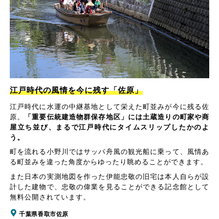
江戸時代の風情を今に残す「佐原」
江戸時代に水運の中継基地として栄えた町並みが今に残る佐
原。
「重要伝統建造物群保存地区」には土蔵造りの町家や商
屋立ち並び、まるで江戸時代にタイムスリップしたかのよ
う。
町を流れる小野川ではサッパ舟風の観光船に乗って、風情あ
る町並みを違った角度からゆったり眺めることができます。
また日本の実測地図を作った伊能忠敬の旧宅は本人自らが設
計した建物で、忠敬の偉業を見ることができる記念館として
無料公開されています。
千葉県香取市佐原