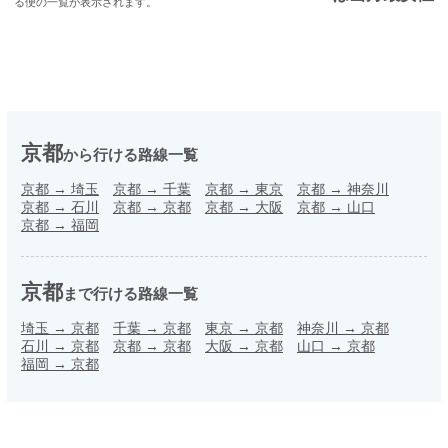
る便の一覧が表示されます。
京都
から行ける路線一覧
京都
→
埼玉
京都
→
千葉
京都
→
東京
京都
→
神奈川
京都
→
石川
京都
→
京都
京都
→
大阪
京都
→
山口
京都
→
福岡
京都
まで行ける路線一覧
埼玉
→
京都
千葉
→
京都
東京
→
京都
神奈川
→
京都
石川
→
京都
京都
→
京都
大阪
→
京都
山口
→
京都
福岡
→
京都