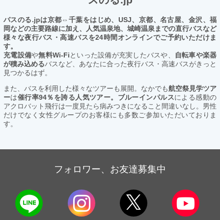
バスのる.jpは京都⇔千葉をはじめ、USJ、京都、名古屋、金沢、福
岡などの主要路線に加え、人気温泉地、城崎温泉までの直行バスなど
様々な夜行バス・高速バスを24時間オンラインでご予約いただけま
す。
充電設備
や
無料Wi-Fi
といった設備が充実したバスや、
自転車や楽器
が積み込める
バスなど、あなたに合った夜行バス・高速バスがきっと
見つかるはず。
また、バスを利用した様々なツアーも展開。なかでも
航空祭見学ツア
ー
は
催行率94％を誇る人気ツアー。ブルーインパルス
による感動の
アクロバット飛行は一度見たら病みつきになること間違いなし。男性
だけでなく女性グループのお客様にも多数ご参加いただいておりま
す。
フォロワー、お友達募集中