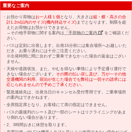
重要なご案内
お預かり荷物は
お一人様１個
となり、大きさは
縦・横・高さの合
計1.2m以内のサイズ(機内持込サイズ)
までとなります。制限を超
えたお荷物はお預かりできません。
→その他手荷物に関する案内は
「手荷物のご案内」
をご確認くだ
さい。
バスは定刻に出発します。出発15分前には集合場所へお越しいた
だき、お乗り遅れには十分ご注意ください。
※出発時間に間に合わずご乗車できなかった場合の返金はござい
ません。
天候や道路状況、また、やむを得ない事情により予定通り運行で
きない場合がございます。
その際の払い戻し及び、万が一その他
交通機関の利用、宿泊が生じた場合でも弊社は一切その請求には
応じられませんので予めご了承ください。
緊急連絡先は、出発当日のキャンセル受付専用です。ご乗車場所
の案内はできかねます。
全席指定席となり、お客様にて席の指定はできません。
バスの最後列のシート及び一部のシートはリクライニングがあま
り倒れない場合があります。
2、3時間おきに休憩を取ります。
充電設備・Wi-Fiは機器トラブル等により使用できない場合がござ