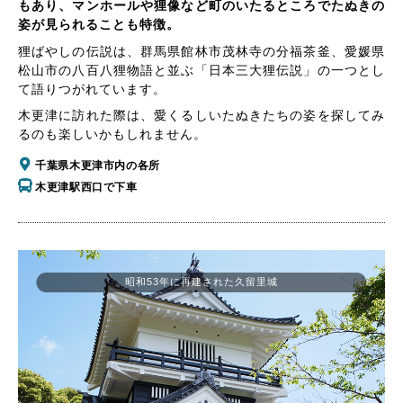
もあり、マンホールや狸像など町のいたるところでたぬきの
姿が見られることも特徴。
狸ばやしの伝説は、群馬県館林市茂林寺の分福茶釜、愛媛県
松山市の八百八狸物語と並ぶ「日本三大狸伝説」の一つとし
て語りつがれています。
木更津に訪れた際は、愛くるしいたぬきたちの姿を探してみ
るのも楽しいかもしれません。
千葉県木更津市内の各所
木更津駅西口で下車
昭和53年に再建された久留里城