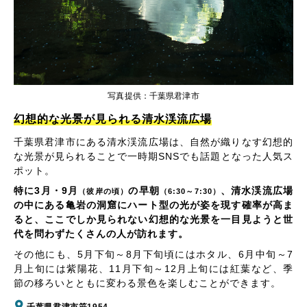
写真提供：千葉県君津市
幻想的な光景が見られる清水渓流広場
千葉県君津市にある清水渓流広場は、自然が織りなす幻想的
な光景が見られることで一時期SNSでも話題となった人気ス
ポット。
特に3月・9月
の早朝
、清水渓流広場
（彼岸の頃）
（6:30～7:30）
の中にある亀岩の洞窟にハート型の光が姿を現す確率が高ま
ると、ここでしか見られない幻想的な光景を一目見ようと世
代を問わずたくさんの人が訪れます。
その他にも、5月下旬～8月下旬頃にはホタル、6月中旬～7
月上旬には紫陽花、11月下旬～12月上旬には紅葉など、季
節の移ろいとともに変わる景色を楽しむことができます。
千葉県君津市笹1954