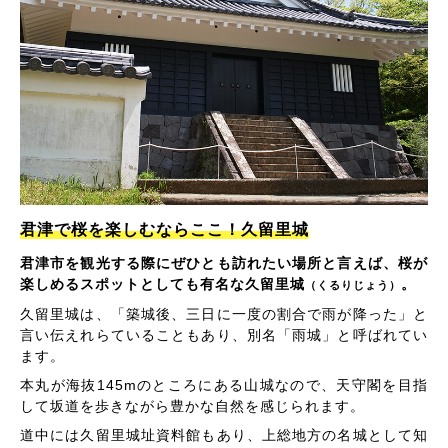
君津で桜を楽しむならここ！久留里城
君津市を観光する際にぜひとも訪れたい場所と言えば、桜が
楽しめるスポットとしても有名な久留里城
。
（くるりじょう）
久留里城は、「築城後、三日に一度の割合で雨が降った」と
言い伝えれらていることもあり、別名「雨城」と呼ばれてい
ます。
本丸が海抜145mのところにある山城なので、天守閣を目指
して坂道を歩きながら豊かな自然を感じられます。
道中には久留里城址資料館もあり、上総地方の名城として知