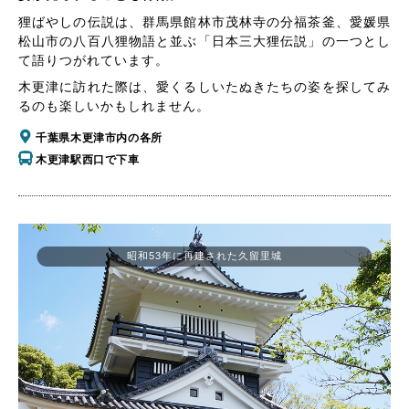
狸ばやしの伝説は、群馬県館林市茂林寺の分福茶釜、愛媛県
松山市の八百八狸物語と並ぶ「日本三大狸伝説」の一つとし
て語りつがれています。
木更津に訪れた際は、愛くるしいたぬきたちの姿を探してみ
るのも楽しいかもしれません。
千葉県木更津市内の各所
木更津駅西口で下車
昭和53年に再建された久留里城