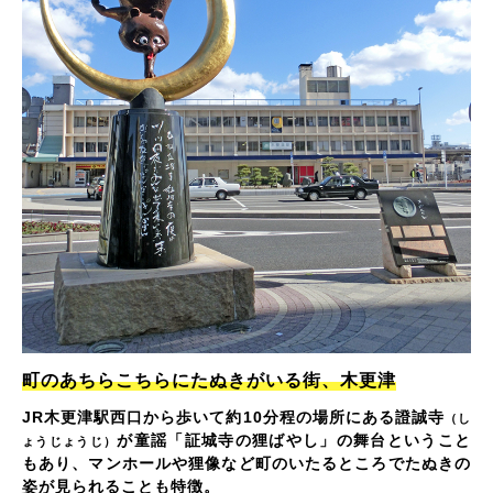
町のあちらこちらにたぬきがいる街、木更津
JR木更津駅西口から歩いて約10分程の場所にある證誠寺
（し
が童謡「証城寺の狸ばやし」の舞台ということ
ょうじょうじ）
もあり、マンホールや狸像など町のいたるところでたぬきの
姿が見られることも特徴。