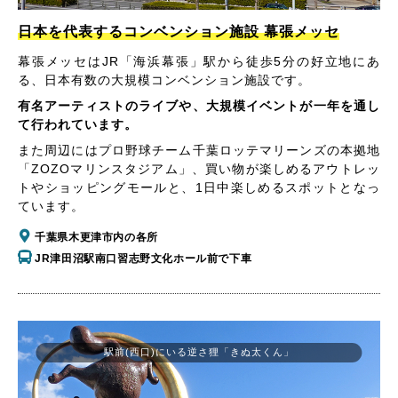
日本を代表するコンベンション施設 幕張メッセ
幕張メッセはJR「海浜幕張」駅から徒歩5分の好立地にあ
る、日本有数の大規模コンベンション施設です。
有名アーティストのライブや、大規模イベントが一年を通し
て行われています。
また周辺にはプロ野球チーム千葉ロッテマリーンズの本拠地
「ZOZOマリンスタジアム」、買い物が楽しめるアウトレッ
トやショッピングモールと、1日中楽しめるスポットとなっ
ています。
千葉県木更津市内の各所
JR津田沼駅南口習志野文化ホール前で下車
駅前(西口)にいる逆さ狸「きぬ太くん」