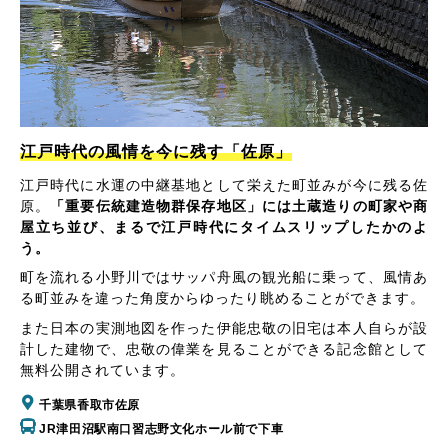
江戸時代の風情を今に残す「佐原」
江戸時代に水運の中継基地として栄えた町並みが今に残る佐
原。
「重要伝統建造物群保存地区」には土蔵造りの町家や商
屋立ち並び、まるで江戸時代にタイムスリップしたかのよ
う。
町を流れる小野川ではサッパ舟風の観光船に乗って、風情あ
る町並みを違った角度からゆったり眺めることができます。
また日本の実測地図を作った伊能忠敬の旧宅は本人自らが設
計した建物で、忠敬の偉業を見ることができる記念館として
無料公開されています。
千葉県香取市佐原
JR津田沼駅南口習志野文化ホール前で下車