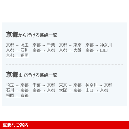
京都
から行ける路線一覧
京都
→
埼玉
京都
→
千葉
京都
→
東京
京都
→
神奈川
京都
→
石川
京都
→
京都
京都
→
大阪
京都
→
山口
京都
→
福岡
京都
まで行ける路線一覧
埼玉
→
京都
千葉
→
京都
東京
→
京都
神奈川
→
京都
石川
→
京都
京都
→
京都
大阪
→
京都
山口
→
京都
福岡
→
京都
重要なご案内