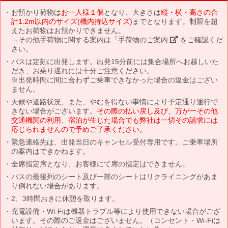
お預かり荷物は
お一人様１個
となり、大きさは
縦・横・高さの合
計1.2m以内のサイズ(機内持込サイズ)
までとなります。制限を超
えたお荷物はお預かりできません。
→その他手荷物に関する案内は
「手荷物のご案内」
をご確認くだ
さい。
バスは定刻に出発します。出発15分前には集合場所へお越しいた
だき、お乗り遅れには十分ご注意ください。
※出発時間に間に合わずご乗車できなかった場合の返金はござい
ません。
天候や道路状況、また、やむを得ない事情により予定通り運行で
きない場合がございます。
その際の払い戻し及び、万が一その他
交通機関の利用、宿泊が生じた場合でも弊社は一切その請求には
応じられませんので予めご了承ください。
緊急連絡先は、出発当日のキャンセル受付専用です。ご乗車場所
の案内はできかねます。
全席指定席となり、お客様にて席の指定はできません。
バスの最後列のシート及び一部のシートはリクライニングがあま
り倒れない場合があります。
2、3時間おきに休憩を取ります。
充電設備・Wi-Fiは機器トラブル等により使用できない場合がござ
います。その際のご返金はございません。（コンセント・Wi-Fiは