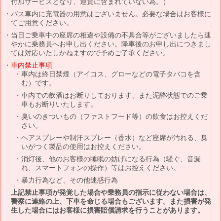
付加サービスとなり、運賃に含まれていない為。）
バス車内に充電器の用意はございません。必要な場合はお客様に
てご用意ください。
当日ご乗車中の座席の相違や設備の不具合等がございましたら速
やかに乗務員へお申し出ください。降車後のお申し出につきまし
ては対応いたしかねますので予めご了承ください。
車内禁止事項
車内は終日禁煙（アイコス、グローなどの電子タバコを含
む）です。
車内での飲酒はお断りしております、また泥酔状態でのご乗
車もお断りいたします。
臭いのきついもの（ファストフード等）の飲食はお控えくだ
さい。
ヘアスプレーや制汗スプレー（香水）など座席が汚れる、臭
いがつく製品の使用はお控えください。
消灯後、他のお客様の睡眠の妨げになる行為（騒ぐ、音漏
れ、スマートフォンの操作）等はお控えください。
暴力行為など、その他迷惑行為
上記禁止事項が発覚した場合や乗務員の指示に従わない場合は、
警察に連絡の上、下車を命じる場合もございます。また損害が発
生した場合にはお客様に損害賠償請求を行うことがあります。