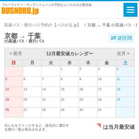
ブルーライナー・サンアンドムーンの予約ならバスのるが最安値
高速バス・夜行バス予約の【バスのる.jp】
京都 → 千葉 の高速バス・
京都 → 千葉
逆区間
の高速バス・夜行バス
12月最安値カレンダー
< 前月
次月 >
日
月
火
水
木
金
土
1
2
3
4
5
6
7
8
9
10
11
12
13
14
15
16
17
18
19
20
21
22
23
24
25
26
27
28
29
30
31
日にちをクリックすると、該当日に運行す
は当月最安値
る便の一覧が表示されます。