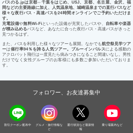
バスのる.jpは京都⇔千葉をはじめ、USJ、京都、名古屋、金沢、福
岡などの主要路線に加え、人気温泉地、城崎温泉までの直行バスなど
様々な夜行バス・高速バスを24時間オンラインでご予約いただけま
す。
充電設備
や
無料Wi-Fi
といった設備が充実したバスや、
自転車や楽器
が積み込める
バスなど、あなたに合った夜行バス・高速バスがきっと
見つかるはず。
また、バスを利用した様々なツアーも展開。なかでも
航空祭見学ツア
ー
は
催行率94％を誇る人気ツアー。ブルーインパルス
による感動の
アクロバット飛行は一度見たら病みつきになること間違いなし。男性
だけでなく女性グループのお客様にも多数ご参加いただいておりま
す。
フォロワー、お友達募集中
割引クーポン配布中
グルメ・旅行情報な
運行状況など最新情
乗り場案内など
ど
報