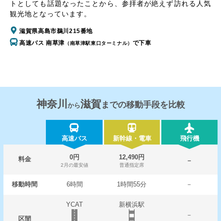
トとしても話題なったことから、参拝者が絶えず訪れる人気
観光地となっています。
滋賀県高島市鵜川215番地
高速バス 南草津
で下車
（南草津駅東口ターミナル）
神奈川
滋賀
までの移動手段を比較
から
高速バス
新幹線・電車
飛行機
0円
12,490円
料金
－
2月の最安値
普通指定席
移動時間
6時間
1時間55分
－
YCAT
新横浜駅
－
区間