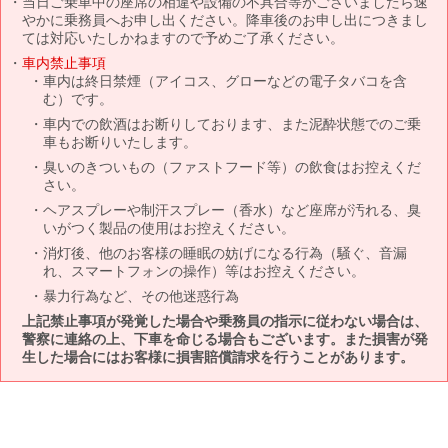
当日ご乗車中の座席の相違や設備の不具合等がございましたら速
やかに乗務員へお申し出ください。降車後のお申し出につきまし
ては対応いたしかねますので予めご了承ください。
車内禁止事項
車内は終日禁煙（アイコス、グローなどの電子タバコを含
む）です。
車内での飲酒はお断りしております、また泥酔状態でのご乗
車もお断りいたします。
臭いのきついもの（ファストフード等）の飲食はお控えくだ
さい。
ヘアスプレーや制汗スプレー（香水）など座席が汚れる、臭
いがつく製品の使用はお控えください。
消灯後、他のお客様の睡眠の妨げになる行為（騒ぐ、音漏
れ、スマートフォンの操作）等はお控えください。
暴力行為など、その他迷惑行為
上記禁止事項が発覚した場合や乗務員の指示に従わない場合は、
警察に連絡の上、下車を命じる場合もございます。また損害が発
生した場合にはお客様に損害賠償請求を行うことがあります。