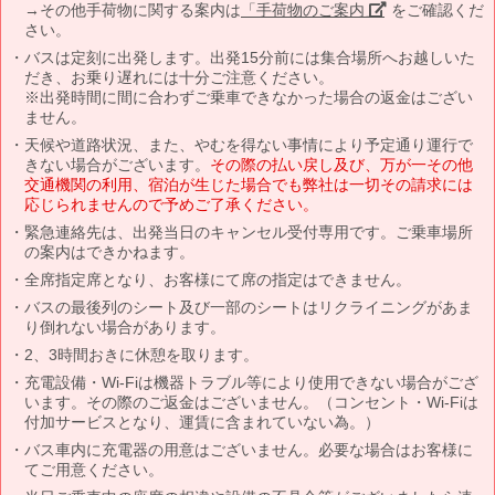
→その他手荷物に関する案内は
「手荷物のご案内」
をご確認くだ
さい。
バスは定刻に出発します。出発15分前には集合場所へお越しいた
だき、お乗り遅れには十分ご注意ください。
※出発時間に間に合わずご乗車できなかった場合の返金はござい
ません。
天候や道路状況、また、やむを得ない事情により予定通り運行で
きない場合がございます。
その際の払い戻し及び、万が一その他
交通機関の利用、宿泊が生じた場合でも弊社は一切その請求には
応じられませんので予めご了承ください。
緊急連絡先は、出発当日のキャンセル受付専用です。ご乗車場所
の案内はできかねます。
全席指定席となり、お客様にて席の指定はできません。
バスの最後列のシート及び一部のシートはリクライニングがあま
り倒れない場合があります。
2、3時間おきに休憩を取ります。
充電設備・Wi-Fiは機器トラブル等により使用できない場合がござ
います。その際のご返金はございません。（コンセント・Wi-Fiは
付加サービスとなり、運賃に含まれていない為。）
バス車内に充電器の用意はございません。必要な場合はお客様に
てご用意ください。