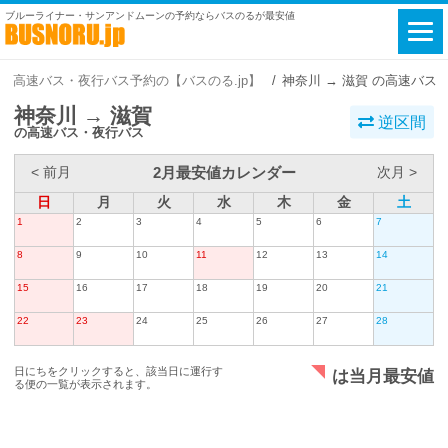
ブルーライナー・サンアンドムーンの予約ならバスのるが最安値
高速バス・夜行バス予約の【バスのる.jp】
神奈川 → 滋賀 の高速バス
神奈川 → 滋賀
逆区間
の高速バス・夜行バス
2月最安値カレンダー
< 前月
次月 >
日
月
火
水
木
金
土
1
2
3
4
5
6
7
8
9
10
11
12
13
14
15
16
17
18
19
20
21
22
23
24
25
26
27
28
日にちをクリックすると、該当日に運行す
は当月最安値
る便の一覧が表示されます。