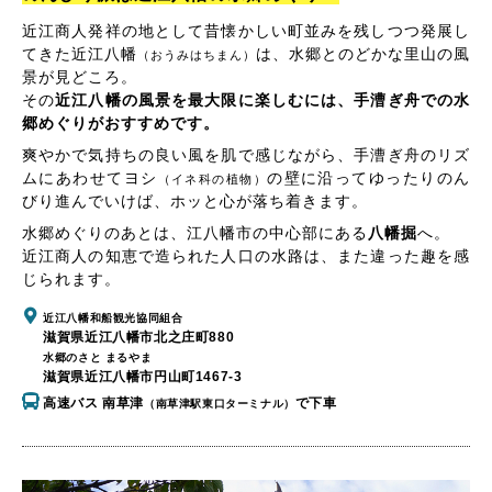
近江商人発祥の地として昔懐かしい町並みを残しつつ発展し
てきた近江八幡
は、水郷とのどかな里山の風
（おうみはちまん）
景が見どころ。
その
近江八幡の風景を最大限に楽しむには、手漕ぎ舟での水
郷めぐりがおすすめです。
爽やかで気持ちの良い風を肌で感じながら、手漕ぎ舟のリズ
ムにあわせてヨシ
の壁に沿ってゆったりのん
（イネ科の植物）
びり進んでいけば、ホッと心が落ち着きます。
水郷めぐりのあとは、江八幡市の中心部にある
八幡掘
へ。
近江商人の知恵で造られた人口の水路は、また違った趣を感
じられます。
近江八幡和船観光協同組合
滋賀県近江八幡市北之庄町880
水郷のさと まるやま
滋賀県近江八幡市円山町1467-3
高速バス 南草津
で下車
（南草津駅東口ターミナル）