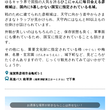
ゆるキャラ界で屈指の人気を誇る
ひこにゃんに毎日会える彦
根城は、国内に5基しかない国宝に指定されている名城。
戦のために建てられた彦根城は、天守に向かう道中からさま
ざまなトラップが見かけられ、天守内にはなんと80以上もの
仕掛けが設けられています。
外観が美しいのはもちろんのこと、保存状態も良く、軍事面
にも優れているため、国宝に指定されていることも頷けま
す。
その他にも、重要文化財に指定されている櫓
や梅
（やぐら）
林、名勝・玄宮園
、城下町など、見どころが
（げんきゅうえん）
たくさんありますので、じっくり観光されてみてはいかがで
しょうか。
滋賀県彦根市金亀町1-1
高速バス 南草津
で下車
（南草津駅東口ターミナル）
お洒落な場所が好きならここは外せない！