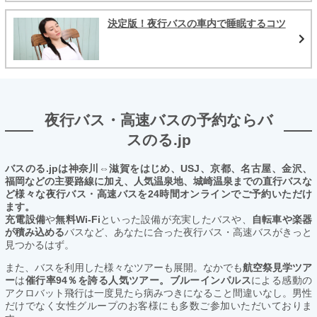
決定版！夜行バスの車内で睡眠するコツ
夜行バス・高速バスの予約ならバ
スのる.jp
バスのる.jpは神奈川⇔滋賀をはじめ、USJ、京都、名古屋、金沢、
福岡などの主要路線に加え、人気温泉地、城崎温泉までの直行バスな
ど様々な夜行バス・高速バスを24時間オンラインでご予約いただけ
ます。
充電設備
や
無料Wi-Fi
といった設備が充実したバスや、
自転車や楽器
が積み込める
バスなど、あなたに合った夜行バス・高速バスがきっと
見つかるはず。
また、バスを利用した様々なツアーも展開。なかでも
航空祭見学ツア
ー
は
催行率94％を誇る人気ツアー。ブルーインパルス
による感動の
アクロバット飛行は一度見たら病みつきになること間違いなし。男性
だけでなく女性グループのお客様にも多数ご参加いただいておりま