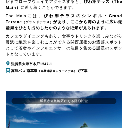
駅までロープウェイでアクセスすると、
びわ湖テラス（The
Main）
に辿り着くことができます。
The Mainには、
びわ湖テラスのシンボル・Grand
Terrace
があり、ここから海のように広い琵
（グランドテラス）
琶湖をひとり占めしたかのような絶景が見られます。
カフェやダイニングもあり、食事やドリンクを楽しみながら
贅沢に絶景を楽しむことができる関西屈指のお洒落スポット
として若者やインフルエンサーの注目を集める話題のスポッ
トとなっています。
滋賀県大津市木戸1547-1
高速バス 南草津
で下車
（南草津駅東口ターミナル）
延暦寺東塔地区にある阿弥陀堂