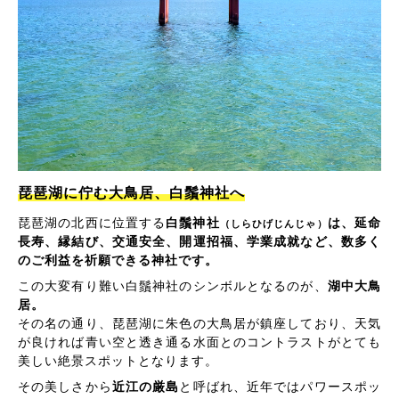
琵琶湖に佇む大鳥居、白鬚神社へ
琵琶湖の北西に位置する
白鬚神社
は、延命
（しらひげじんじゃ）
長寿、縁結び、交通安全、開運招福、学業成就など、数多く
のご利益を祈願できる神社です。
この大変有り難い白鬚神社のシンボルとなるのが、
湖中大鳥
居。
その名の通り、琵琶湖に朱色の大鳥居が鎮座しており、天気
が良ければ青い空と透き通る水面とのコントラストがとても
美しい絶景スポットとなります。
その美しさから
近江の厳島
と呼ばれ、近年ではパワースポッ