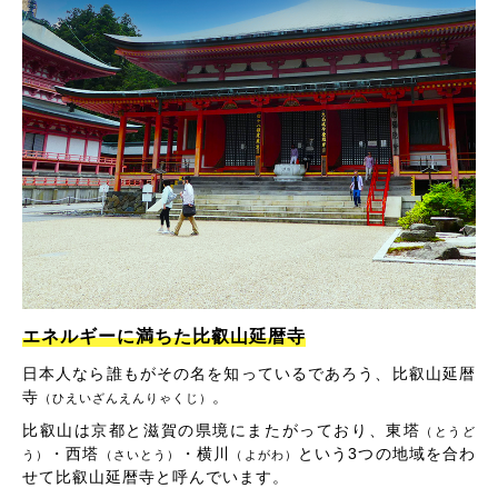
エネルギーに満ちた比叡山延暦寺
日本人なら誰もがその名を知っているであろう、比叡山延暦
寺
。
（ひえいざんえんりゃくじ）
比叡山は京都と滋賀の県境にまたがっており、東塔
（とうど
・西塔
・横川
という3つの地域を合わ
う）
（さいとう）
（よがわ）
せて比叡山延暦寺と呼んでいます。