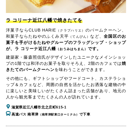
ラ コリーナ近江八幡で焼きたてを
洋菓子ならCLUB HARIE
のバームクーヘン、
（クラブハリエ）
和菓子ならたねやのふくみ天平
など、
全国区のお
（てんびん）
菓子を手がけるたねやグループのフラッグシップ・ショップ
が、ラ コリーナ近江八幡
です。
（おうみはちまん）
建築家・藤森照信氏がデザインしたユニークなメインショッ
プの1階では和洋のお菓子を取りそろえ、2階のカフェでは
焼
きたてのバームクーヘン
を味わうことができます。
その他にも、ギフトショップやフードコート、カステラショ
ップ＆カフェなど、周囲の自然を活かしたお洒落な建物の中
に楽しいと美味しいがたくさん詰まった店舗があり、地元の
人から観光客までたくさんの人が訪れています。
滋賀県近江八幡市北之庄町615-1
高速バス 南草津
で下車
（南草津駅東口ターミナル）