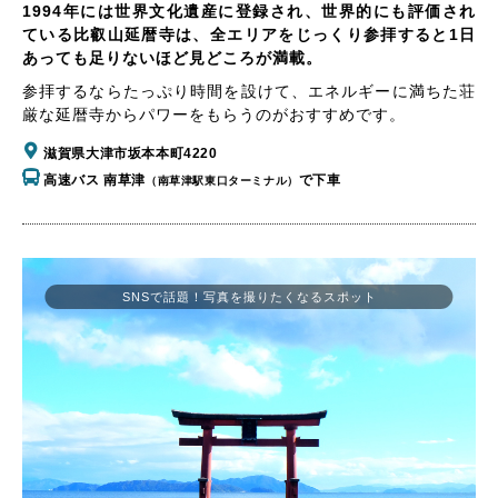
1994年には世界文化遺産に登録され、世界的にも評価され
ている比叡山延暦寺は、全エリアをじっくり参拝すると1日
あっても足りないほど見どころが満載。
参拝するならたっぷり時間を設けて、エネルギーに満ちた荘
厳な延暦寺からパワーをもらうのがおすすめです。
滋賀県大津市坂本本町4220
高速バス 南草津
で下車
（南草津駅東口ターミナル）
SNSで話題！写真を撮りたくなるスポット