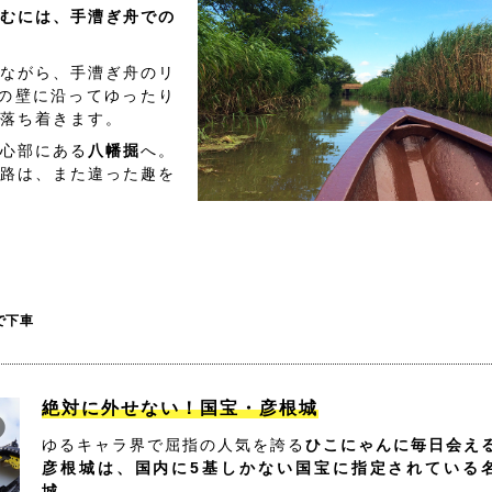
むには、手漕ぎ舟での
ながら、手漕ぎ舟のリ
の壁に沿ってゆったり
落ち着きます。
心部にある
八幡掘
へ。
路は、また違った趣を
で下車
絶対に外せない！国宝・彦根城
ゆるキャラ界で屈指の人気を誇る
ひこにゃんに毎日会え
彦根城は、国内に5基しかない国宝に指定されている
城。