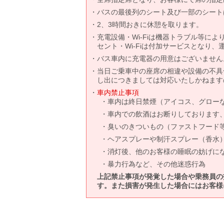
バスの最後列のシート及び一部のシート
2、3時間おきに休憩を取ります。
充電設備・Wi-Fiは機器トラブル等に
セント・Wi-Fiは付加サービスとなり
バス車内に充電器の用意はございません
当日ご乗車中の座席の相違や設備の不具
し出につきましては対応いたしかねます
車内禁止事項
車内は終日禁煙（アイコス、グロー
車内での飲酒はお断りしております
臭いのきついもの（ファストフード
ヘアスプレーや制汗スプレー（香水
消灯後、他のお客様の睡眠の妨げに
暴力行為など、その他迷惑行為
上記禁止事項が発覚した場合や乗務員の
す。また損害が発生した場合にはお客様