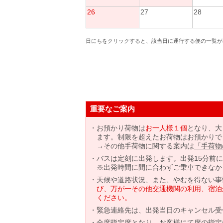
26
27
28
日にちをクリックすると、該当日に運行する便の一覧が
重要なご案内
お預かり荷物は
お一人様１個
となり、大
ます。制限を超えたお荷物はお預かりで
→その他手荷物に関する案内は
「手荷物
バスは定刻に出発します。出発15分前
※出発時間に間に合わずご乗車できなか
天候や道路状況、また、やむを得ない事
び、万が一その他交通機関の利用、宿泊
ください。
緊急連絡先は、出発当日のキャンセル受
全席指定席となり、お客様にて席の指定