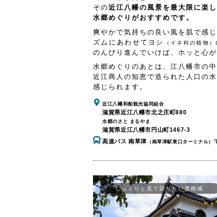
その
近江八幡の風景を最大限に楽し
水郷めぐりがおすすめです。
爽やかで気持ちの良い風を肌で感じ
ズムにあわせてヨシ
（イネ科の植物）
のんびり進んでいけば、ホッと心が
水郷めぐりのあとは、江八幡市の中
近江商人の知恵で造られた人口の水
感じられます。
近江八幡和船観光協同組合
滋賀県近江八幡市北之庄町880
水郷のさと まるやま
滋賀県近江八幡市円山町1467-3
高速バス 南草津
（南草津駅東口ターミナル）
じっくりと見て回りたい彦根城