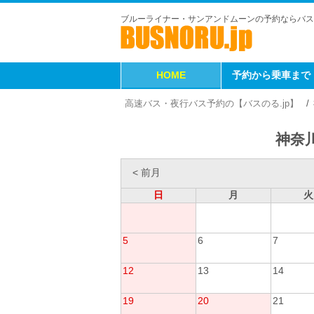
ブルーライナー・サンアンドムーンの予約ならバス
HOME
予約から乗車まで
高速バス・夜行バス予約の【バスのる.jp】
神奈川
< 前月
日
月
火
5
6
7
12
13
14
19
20
21