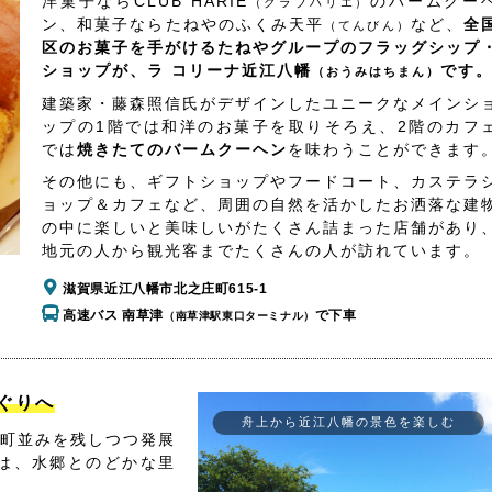
洋菓子ならCLUB HARIE
のバームクー
（クラブハリエ）
ン、和菓子ならたねやのふくみ天平
など、
全
（てんびん）
区のお菓子を手がけるたねやグループのフラッグシップ
ショップが、ラ コリーナ近江八幡
です
（おうみはちまん）
建築家・藤森照信氏がデザインしたユニークなメインシ
ップの1階では和洋のお菓子を取りそろえ、2階のカフ
では
焼きたてのバームクーヘン
を味わうことができます
その他にも、ギフトショップやフードコート、カステラ
ョップ＆カフェなど、周囲の自然を活かしたお洒落な建
の中に楽しいと美味しいがたくさん詰まった店舗があり
地元の人から観光客までたくさんの人が訪れています。
滋賀県近江八幡市北之庄町615-1
高速バス 南草津
で下車
（南草津駅東口ターミナル）
ぐりへ
舟上から近江八幡の景色を楽しむ
町並みを残しつつ発展
は、水郷とのどかな里