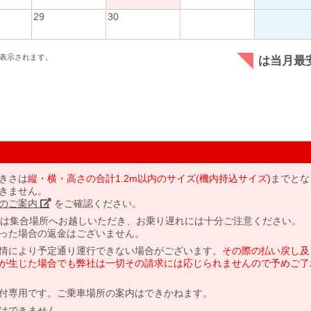
29
30
表示されます。
は当月最
きさは
縦・横・高さの合計1.2m以内のサイズ(機内持込サイズ)
までとな
きません。
のご案内」
をご確認ください。
には集合場所へお越しいただき、お乗り遅れには十分ご注意ください。
った場合の返金はございません。
情により予定通り運行できない場合がございます。
その際の払い戻し及
が生じた場合でも弊社は一切その請求には応じられませんので予めご了
付専用です。ご乗車場所の案内はできかねます。
はできません。