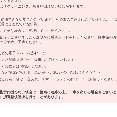
はリクライニングがあまり倒れない場合があります。
より使用できない場合がございます。その際のご返金はございません。（
、運賃に含まれていない為。）
。必要な場合はお客様にてご用意ください。
合等がございましたら速やかに乗務員へお申し出ください。降車後のお
ので予めご了承ください。
などの電子タバコを含む）です。
、また泥酔状態でのご乗車もお断りいたします。
等）の飲食はお控えください。
）など座席が汚れる、臭いがつく製品の使用はお控えください。
なる行為（騒ぐ、音漏れ、スマートフォンの操作）等はお控えください
指示に従わない場合は、警察に連絡の上、下車を命じる場合もございま
に損害賠償請求を行うことがあります。