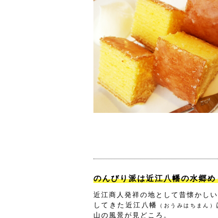
のんびり派は近江八幡の水郷め
近江商人発祥の地として昔懐かしい
してきた近江八幡
（おうみはちまん）
山の風景が見どころ。