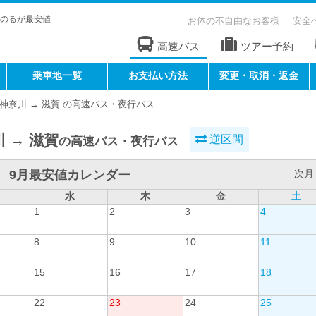
のるが最安値
お体の不自由なお客様
安全
高速バス
ツアー予約
乗車地一覧
お支払い方法
変更・取消・返金
神奈川 → 滋賀 の高速バス・夜行バス
 → 滋賀
逆区間
の高速バス・夜行バス
9月最安値カレンダー
次月 
水
木
金
土
1
2
3
4
8
9
10
11
15
16
17
18
22
23
24
25