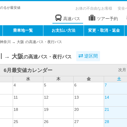
のるが最安値
お体の不自由なお客様
安全
高速バス
ツアー予約
乗車地一覧
お支払い方法
変更・取消・返金
神奈川 → 大阪 の高速バス・夜行バス
 → 大阪
逆区間
の高速バス・夜行バス
6月最安値カレンダー
次月 
水
木
金
土
4
5
6
7
11
12
13
14
18
19
20
21
25
26
27
28