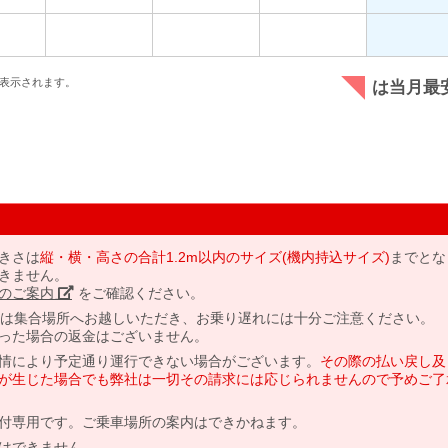
表示されます。
は当月最
きさは
縦・横・高さの合計1.2m以内のサイズ(機内持込サイズ)
までとな
きません。
のご案内」
をご確認ください。
には集合場所へお越しいただき、お乗り遅れには十分ご注意ください。
った場合の返金はございません。
情により予定通り運行できない場合がございます。
その際の払い戻し及
が生じた場合でも弊社は一切その請求には応じられませんので予めご了
付専用です。ご乗車場所の案内はできかねます。
はできません。