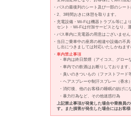
バスの最後列のシート及び一部のシート
2、3時間おきに休憩を取ります。
充電設備・Wi-Fiは機器トラブル等に
セント・Wi-Fiは付加サービスとなり
バス車内に充電器の用意はございません
当日ご乗車中の座席の相違や設備の不具
し出につきましては対応いたしかねます
車内禁止事項
車内は終日禁煙（アイコス、グロー
車内での飲酒はお断りしております
臭いのきついもの（ファストフード
ヘアスプレーや制汗スプレー（香水
消灯後、他のお客様の睡眠の妨げに
暴力行為など、その他迷惑行為
上記禁止事項が発覚した場合や乗務員の
す。また損害が発生した場合にはお客様