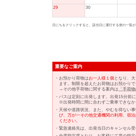
29
30
日にちをクリックすると、該当日に運行する便の一覧が
重要なご案内
お預かり荷物は
お一人様１個
となり、大
ます。制限を超えたお荷物はお預かりで
→その他手荷物に関する案内は
「手荷物
バスは定刻に出発します。出発15分前
※出発時間に間に合わずご乗車できなか
天候や道路状況、また、やむを得ない事
び、万が一その他交通機関の利用、宿泊
ください。
緊急連絡先は、出発当日のキャンセル受
全席指定席となり、お客様にて席の指定