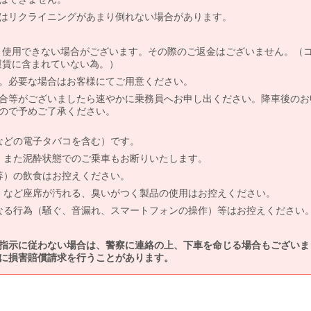
はリクライニングがあまり倒れない場合があります。
より使用できない場合がございます。その際のご返金はございません。（
、運賃に含まれていない為。）
。必要な場合はお客様にてご用意ください。
合等がございましたら速やかに乗務員へお申し出ください。降車後のお
ので予めご了承ください。
などの電子タバコを含む）です。
、また泥酔状態でのご乗車もお断りいたします。
等）の飲食はお控えください。
）など座席が汚れる、臭いがつく製品の使用はお控えください。
なる行為（騒ぐ、音漏れ、スマートフォンの操作）等はお控えください
指示に従わない場合は、警察に連絡の上、下車を命じる場合もございま
に損害賠償請求を行うことがあります。