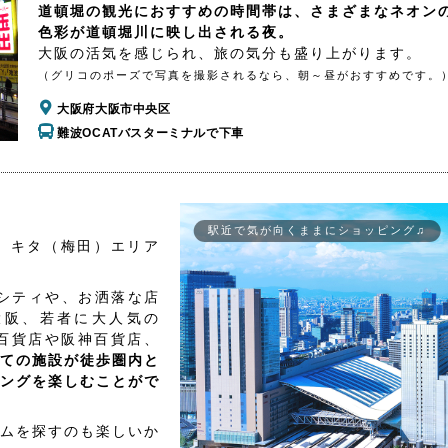
道頓堀の観光におすすめの時間帯は、さまざまなネオン
色彩が道頓堀川に映し出される夜。
大阪の活気を感じられ、旅の気分も盛り上がります。
（グリコのポーズで写真を撮影されるなら、朝～昼がおすすめです。
大阪府大阪市中央区
難波OCATバスターミナルで下車
駅近で気が向くままにショッピング♫
、キタ（梅田）エリア
シティや、お洒落な店
大阪、若者に大人気の
百貨店や阪神百貨店、
ての施設が徒歩圏内と
ングを楽しむことがで
ムを探すのも楽しいか