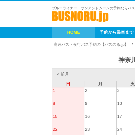
ブルーライナー・サンアンドムーンの予約ならバス
HOME
予約から乗車まで
高速バス・夜行バス予約の【バスのる.jp】
神奈川
< 前月
日
月
火
1
2
3
8
9
10
15
16
17
22
23
24