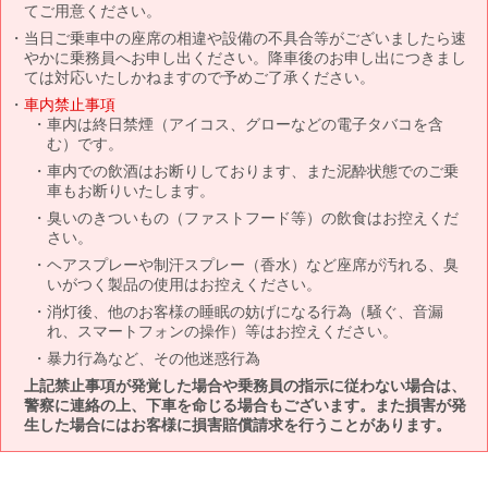
てご用意ください。
当日ご乗車中の座席の相違や設備の不具合等がございましたら速
やかに乗務員へお申し出ください。降車後のお申し出につきまし
ては対応いたしかねますので予めご了承ください。
車内禁止事項
車内は終日禁煙（アイコス、グローなどの電子タバコを含
む）です。
車内での飲酒はお断りしております、また泥酔状態でのご乗
車もお断りいたします。
臭いのきついもの（ファストフード等）の飲食はお控えくだ
さい。
ヘアスプレーや制汗スプレー（香水）など座席が汚れる、臭
いがつく製品の使用はお控えください。
消灯後、他のお客様の睡眠の妨げになる行為（騒ぐ、音漏
れ、スマートフォンの操作）等はお控えください。
暴力行為など、その他迷惑行為
上記禁止事項が発覚した場合や乗務員の指示に従わない場合は、
警察に連絡の上、下車を命じる場合もございます。また損害が発
生した場合にはお客様に損害賠償請求を行うことがあります。