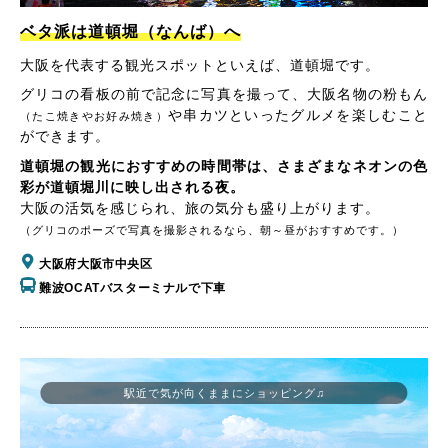
ベタ派は道頓堀（なんば）へ
大阪を代表する観光スポットといえば、道頓堀です。
グリコの看板の前で記念に写真を撮って、大阪名物の粉もん
や串カツといったグルメを楽しむこと
（たこ焼きやお好み焼き）
ができます。
道頓堀の観光におすすめの時間帯は、さまざまなネオンの色
彩が道頓堀川に映し出される夜。
大阪の活気を感じられ、旅の気分も盛り上がります。
（グリコのポーズで写真を撮影されるなら、朝～昼がおすすめです。）
大阪府大阪市中央区
難波OCATバスターミナルで下車
駅近で気が向くままにショッピング♫