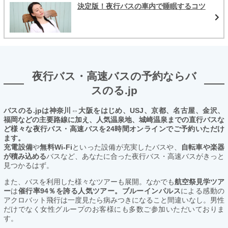
決定版！夜行バスの車内で睡眠するコツ
夜行バス・高速バスの予約ならバ
スのる.jp
バスのる.jpは神奈川⇔大阪をはじめ、USJ、京都、名古屋、金沢、
福岡などの主要路線に加え、人気温泉地、城崎温泉までの直行バスな
ど様々な夜行バス・高速バスを24時間オンラインでご予約いただけ
ます。
充電設備
や
無料Wi-Fi
といった設備が充実したバスや、
自転車や楽器
が積み込める
バスなど、あなたに合った夜行バス・高速バスがきっと
見つかるはず。
また、バスを利用した様々なツアーも展開。なかでも
航空祭見学ツア
ー
は
催行率94％を誇る人気ツアー。ブルーインパルス
による感動の
アクロバット飛行は一度見たら病みつきになること間違いなし。男性
だけでなく女性グループのお客様にも多数ご参加いただいておりま
す。