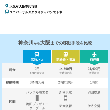
大阪府大阪市此花区
ユニバーサルスタジオジャパンで下車
神奈川
大阪
までの移動手段を比較
から
高速バス
新幹線・電車
飛行機
0円
14,390円
24,400円
料金
5月の最安値
普通指定席
普通運賃
移動時間
6時間35分
2時間10分
1時間
バァスル海老名
新横浜駅
羽田空港
区間
梅田プラザモー
新大阪駅
伊丹空港
タープール