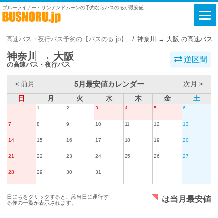
ブルーライナー・サンアンドムーンの予約ならバスのるが最安値
高速バス・夜行バス予約の【バスのる.jp】
神奈川 → 大阪 の高速バス
神奈川 → 大阪
逆区間
の高速バス・夜行バス
5月最安値カレンダー
< 前月
次月 >
日
月
火
水
木
金
土
1
2
3
4
5
6
7
8
9
10
11
12
13
14
15
16
17
18
19
20
21
22
23
24
25
26
27
28
29
30
31
日にちをクリックすると、該当日に運行す
は当月最安値
る便の一覧が表示されます。