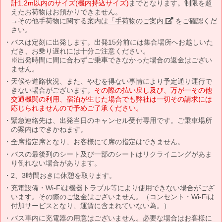
計1.2m以内のサイズ(機内持込サイズ)
までとなります。制限を超
えたお荷物はお預かりできません。
→その他手荷物に関する案内は
「手荷物のご案内」
をご確認くだ
さい。
バスは定刻に出発します。出発15分前には集合場所へお越しいた
だき、お乗り遅れには十分ご注意ください。
※出発時間に間に合わずご乗車できなかった場合の返金はござい
ません。
天候や道路状況、また、やむを得ない事情により予定通り運行で
きない場合がございます。
その際の払い戻し及び、万が一その他
交通機関の利用、宿泊が生じた場合でも弊社は一切その請求には
応じられませんので予めご了承ください。
緊急連絡先は、出発当日のキャンセル受付専用です。ご乗車場所
の案内はできかねます。
全席指定席となり、お客様にて席の指定はできません。
バスの最後列のシート及び一部のシートはリクライニングがあま
り倒れない場合があります。
2、3時間おきに休憩を取ります。
充電設備・Wi-Fiは機器トラブル等により使用できない場合がござ
います。その際のご返金はございません。（コンセント・Wi-Fiは
付加サービスとなり、運賃に含まれていない為。）
バス車内に充電器の用意はございません。必要な場合はお客様に