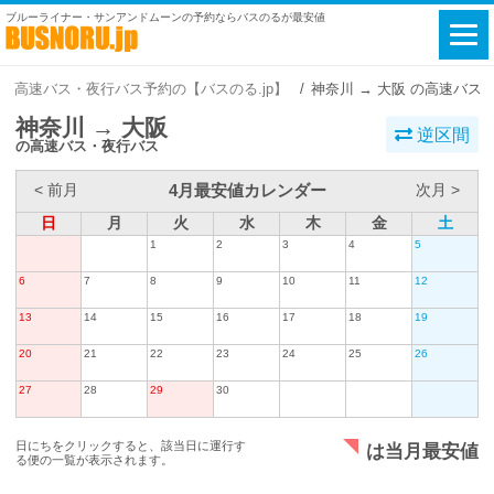
ブルーライナー・サンアンドムーンの予約ならバスのるが最安値
高速バス・夜行バス予約の【バスのる.jp】
神奈川 → 大阪 の高速バス
神奈川 → 大阪
逆区間
の高速バス・夜行バス
4月最安値カレンダー
< 前月
次月 >
日
月
火
水
木
金
土
1
2
3
4
5
6
7
8
9
10
11
12
13
14
15
16
17
18
19
20
21
22
23
24
25
26
27
28
29
30
日にちをクリックすると、該当日に運行す
は当月最安値
る便の一覧が表示されます。