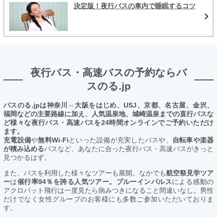
決定版！夜行バスの車内で睡眠するコツ
夜行バス・高速バスの予約ならバ
スのる.jp
バスのる.jpは神奈川⇔大阪をはじめ、USJ、京都、名古屋、金沢、
福岡などの主要路線に加え、人気温泉地、城崎温泉までの直行バスな
ど様々な夜行バス・高速バスを24時間オンラインでご予約いただけ
ます。
充電設備
や
無料Wi-Fi
といった設備が充実したバスや、
自転車や楽器
が積み込める
バスなど、あなたに合った夜行バス・高速バスがきっと
見つかるはず。
また、バスを利用した様々なツアーも展開。なかでも
航空祭見学ツア
ー
は
催行率94％を誇る人気ツアー。ブルーインパルス
による感動の
アクロバット飛行は一度見たら病みつきになること間違いなし。男性
だけでなく女性グループのお客様にも多数ご参加いただいておりま
す。