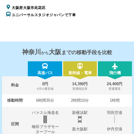
大阪府大阪市此花区
ユニバーサルスタジオジャパンで下車
神奈川
大阪
までの移動手段を比較
から
高速バス
新幹線・電車
飛行機
0円
14,390円
24,400円
料金
4月の最安値
普通指定席
普通運賃
移動時間
6時間35分
2時間10分
1時間
バァスル海老名
新横浜駅
羽田空港
区間
梅田プラザモー
新大阪駅
伊丹空港
タープール