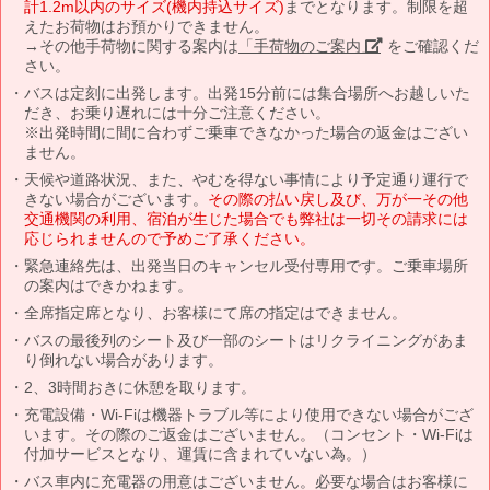
計1.2m以内のサイズ(機内持込サイズ)
までとなります。制限を超
えたお荷物はお預かりできません。
→その他手荷物に関する案内は
「手荷物のご案内」
をご確認くだ
さい。
バスは定刻に出発します。出発15分前には集合場所へお越しいた
だき、お乗り遅れには十分ご注意ください。
※出発時間に間に合わずご乗車できなかった場合の返金はござい
ません。
天候や道路状況、また、やむを得ない事情により予定通り運行で
きない場合がございます。
その際の払い戻し及び、万が一その他
交通機関の利用、宿泊が生じた場合でも弊社は一切その請求には
応じられませんので予めご了承ください。
緊急連絡先は、出発当日のキャンセル受付専用です。ご乗車場所
の案内はできかねます。
全席指定席となり、お客様にて席の指定はできません。
バスの最後列のシート及び一部のシートはリクライニングがあま
り倒れない場合があります。
2、3時間おきに休憩を取ります。
充電設備・Wi-Fiは機器トラブル等により使用できない場合がござ
います。その際のご返金はございません。（コンセント・Wi-Fiは
付加サービスとなり、運賃に含まれていない為。）
バス車内に充電器の用意はございません。必要な場合はお客様に