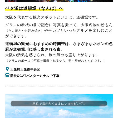
ベタ派は道頓堀（なんば）へ
大阪を代表する観光スポットといえば、道頓堀です。
グリコの看板の前で記念に写真を撮って、大阪名物の粉もん
や串カツといったグルメを楽しむこと
（たこ焼きやお好み焼き）
ができます。
道頓堀の観光におすすめの時間帯は、さまざまなネオンの色
彩が道頓堀川に映し出される夜。
大阪の活気を感じられ、旅の気分も盛り上がります。
（グリコのポーズで写真を撮影されるなら、朝～昼がおすすめです。）
大阪府大阪市中央区
難波OCATバスターミナルで下車
駅近で気が向くままにショッピング♫