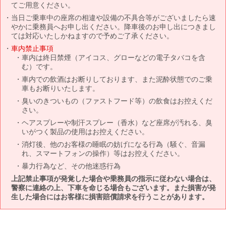
てご用意ください。
当日ご乗車中の座席の相違や設備の不具合等がございましたら速
やかに乗務員へお申し出ください。降車後のお申し出につきまし
ては対応いたしかねますので予めご了承ください。
車内禁止事項
車内は終日禁煙（アイコス、グローなどの電子タバコを含
む）です。
車内での飲酒はお断りしております、また泥酔状態でのご乗
車もお断りいたします。
臭いのきついもの（ファストフード等）の飲食はお控えくだ
さい。
ヘアスプレーや制汗スプレー（香水）など座席が汚れる、臭
いがつく製品の使用はお控えください。
消灯後、他のお客様の睡眠の妨げになる行為（騒ぐ、音漏
れ、スマートフォンの操作）等はお控えください。
暴力行為など、その他迷惑行為
上記禁止事項が発覚した場合や乗務員の指示に従わない場合は、
警察に連絡の上、下車を命じる場合もございます。また損害が発
生した場合にはお客様に損害賠償請求を行うことがあります。