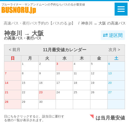
ブルーライナー・サンアンドムーンの予約ならバスのるが最安値
高速バス・夜行バス予約の【バスのる.jp】
神奈川 → 大阪 の高速バス
神奈川 → 大阪
逆区間
の高速バス・夜行バス
11月最安値カレンダー
< 前月
次月 >
日
月
火
水
木
金
土
1
2
3
4
5
6
7
8
9
10
11
12
13
14
15
16
17
18
19
20
21
22
23
24
25
26
27
28
29
30
日にちをクリックすると、該当日に運行す
は当月最安値
る便の一覧が表示されます。