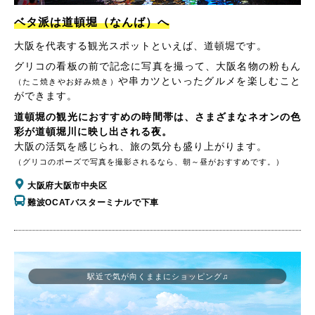
ベタ派は道頓堀（なんば）へ
大阪を代表する観光スポットといえば、道頓堀です。
グリコの看板の前で記念に写真を撮って、大阪名物の粉もん
や串カツといったグルメを楽しむこと
（たこ焼きやお好み焼き）
ができます。
道頓堀の観光におすすめの時間帯は、さまざまなネオンの色
彩が道頓堀川に映し出される夜。
大阪の活気を感じられ、旅の気分も盛り上がります。
（グリコのポーズで写真を撮影されるなら、朝～昼がおすすめです。）
大阪府大阪市中央区
難波OCATバスターミナルで下車
駅近で気が向くままにショッピング♫