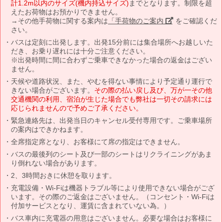
計1.2m以内のサイズ(機内持込サイズ)
までとなります。制限を超
えたお荷物はお預かりできません。
→その他手荷物に関する案内は
「手荷物のご案内」
をご確認くだ
さい。
バスは定刻に出発します。出発15分前には集合場所へお越しいた
だき、お乗り遅れには十分ご注意ください。
※出発時間に間に合わずご乗車できなかった場合の返金はござい
ません。
天候や道路状況、また、やむを得ない事情により予定通り運行で
きない場合がございます。
その際の払い戻し及び、万が一その他
交通機関の利用、宿泊が生じた場合でも弊社は一切その請求には
応じられませんので予めご了承ください。
緊急連絡先は、出発当日のキャンセル受付専用です。ご乗車場所
の案内はできかねます。
全席指定席となり、お客様にて席の指定はできません。
バスの最後列のシート及び一部のシートはリクライニングがあま
り倒れない場合があります。
2、3時間おきに休憩を取ります。
充電設備・Wi-Fiは機器トラブル等により使用できない場合がござ
います。その際のご返金はございません。（コンセント・Wi-Fiは
付加サービスとなり、運賃に含まれていない為。）
バス車内に充電器の用意はございません。必要な場合はお客様に