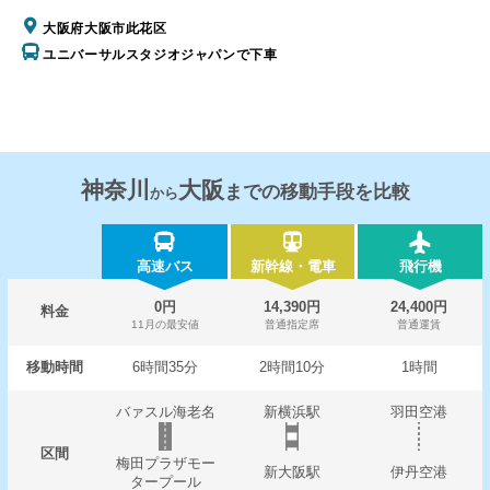
大阪府大阪市此花区
ユニバーサルスタジオジャパンで下車
神奈川
大阪
までの移動手段を比較
から
高速バス
新幹線・電車
飛行機
0円
14,390円
24,400円
料金
11月の最安値
普通指定席
普通運賃
移動時間
6時間35分
2時間10分
1時間
バァスル海老名
新横浜駅
羽田空港
区間
梅田プラザモー
新大阪駅
伊丹空港
タープール