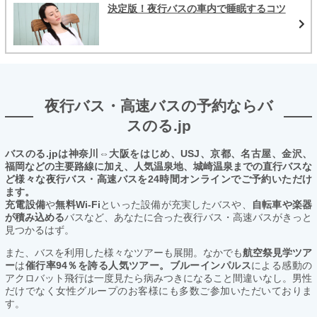
決定版！夜行バスの車内で睡眠するコツ
夜行バス・高速バスの予約ならバ
スのる.jp
バスのる.jpは神奈川⇔大阪をはじめ、USJ、京都、名古屋、金沢、
福岡などの主要路線に加え、人気温泉地、城崎温泉までの直行バスな
ど様々な夜行バス・高速バスを24時間オンラインでご予約いただけ
ます。
充電設備
や
無料Wi-Fi
といった設備が充実したバスや、
自転車や楽器
が積み込める
バスなど、あなたに合った夜行バス・高速バスがきっと
見つかるはず。
また、バスを利用した様々なツアーも展開。なかでも
航空祭見学ツア
ー
は
催行率94％を誇る人気ツアー。ブルーインパルス
による感動の
アクロバット飛行は一度見たら病みつきになること間違いなし。男性
だけでなく女性グループのお客様にも多数ご参加いただいておりま
す。