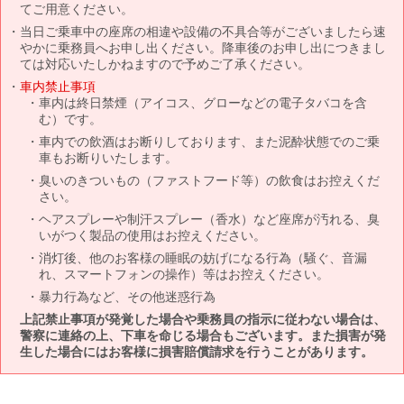
てご用意ください。
当日ご乗車中の座席の相違や設備の不具合等がございましたら速
やかに乗務員へお申し出ください。降車後のお申し出につきまし
ては対応いたしかねますので予めご了承ください。
車内禁止事項
車内は終日禁煙（アイコス、グローなどの電子タバコを含
む）です。
車内での飲酒はお断りしております、また泥酔状態でのご乗
車もお断りいたします。
臭いのきついもの（ファストフード等）の飲食はお控えくだ
さい。
ヘアスプレーや制汗スプレー（香水）など座席が汚れる、臭
いがつく製品の使用はお控えください。
消灯後、他のお客様の睡眠の妨げになる行為（騒ぐ、音漏
れ、スマートフォンの操作）等はお控えください。
暴力行為など、その他迷惑行為
上記禁止事項が発覚した場合や乗務員の指示に従わない場合は、
警察に連絡の上、下車を命じる場合もございます。また損害が発
生した場合にはお客様に損害賠償請求を行うことがあります。