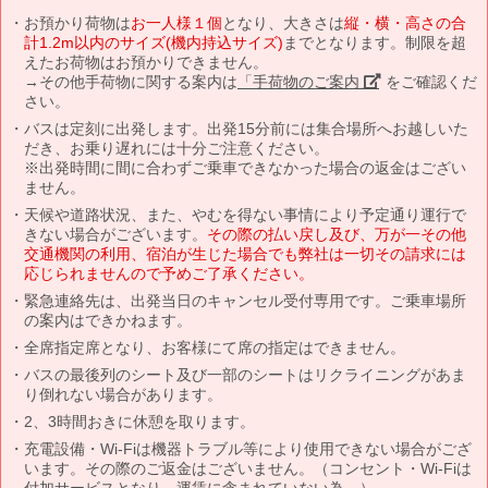
お預かり荷物は
お一人様１個
となり、大きさは
縦・横・高さの合
計1.2m以内のサイズ(機内持込サイズ)
までとなります。制限を超
えたお荷物はお預かりできません。
→その他手荷物に関する案内は
「手荷物のご案内」
をご確認くだ
さい。
バスは定刻に出発します。出発15分前には集合場所へお越しいた
だき、お乗り遅れには十分ご注意ください。
※出発時間に間に合わずご乗車できなかった場合の返金はござい
ません。
天候や道路状況、また、やむを得ない事情により予定通り運行で
きない場合がございます。
その際の払い戻し及び、万が一その他
交通機関の利用、宿泊が生じた場合でも弊社は一切その請求には
応じられませんので予めご了承ください。
緊急連絡先は、出発当日のキャンセル受付専用です。ご乗車場所
の案内はできかねます。
全席指定席となり、お客様にて席の指定はできません。
バスの最後列のシート及び一部のシートはリクライニングがあま
り倒れない場合があります。
2、3時間おきに休憩を取ります。
充電設備・Wi-Fiは機器トラブル等により使用できない場合がござ
います。その際のご返金はございません。（コンセント・Wi-Fiは
付加サービスとなり、運賃に含まれていない為。）