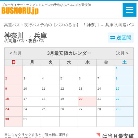
ブルーライナー・サンアンドムーンの予約ならバスのるが最安値
高速バス・夜行バス予約の【バスのる.jp】
神奈川 → 兵庫 の高速バス
神奈川 → 兵庫
逆区間
の高速バス・夜行バス
3月最安値カレンダー
< 前月
次月 >
日
月
火
水
木
金
土
1
2
3
4
5
6
7
8
9
10
11
12
13
14
15
16
17
18
19
20
21
22
23
24
25
26
27
28
29
30
31
日にちをクリックすると、該当日に運行す
は当月最安値