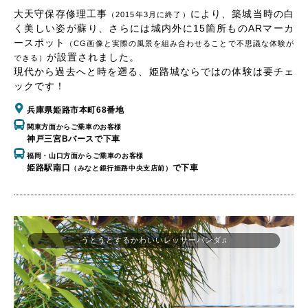
大天守保存修理工事
により、築城当時の白
（2015年3月に終了）
く美しい姿が蘇り、さらには城内外に15箇所ものARマーカ
ースポット
（CG画像と実際の風景を組み合わせることで不思議な体験が
が設置されました。
できる）
現代から過去へと時を遡る、姫路城ならではの体験は要チェ
ックです！
兵庫県姫路市本町68番地
関東方面からご乗車のお客様
神戸三宮Bバースで下車
福岡・山口方面からご乗車のお客様
姫路駅南口
で下車
（みなと銀行姫路中央支店前）
うとうとするかわいいレッサーパンダ♫