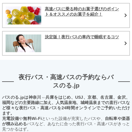
高速バスに乗る時のお菓子選びのポイン
ト＆オススメのお菓子を紹介！
決定版！夜行バスの車内で睡眠するコツ
夜行バス・高速バスの予約ならバ
スのる.jp
バスのる.jpは神奈川⇔兵庫をはじめ、USJ、京都、名古屋、金沢、
福岡などの主要路線に加え、人気温泉地、城崎温泉までの直行バスな
ど様々な夜行バス・高速バスを24時間オンラインでご予約いただけ
ます。
充電設備
や
無料Wi-Fi
といった設備が充実したバスや、
自転車や楽器
が積み込める
バスなど、あなたに合った夜行バス・高速バスがきっと
見つかるはず。