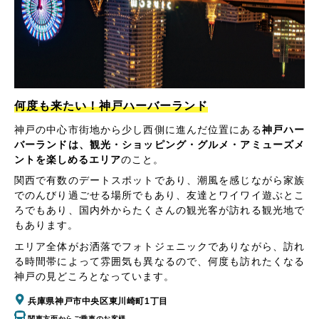
何度も来たい！神戸ハーバーランド
神戸の中心市街地から少し西側に進んだ位置にある
神戸ハー
バーランドは、観光・ショッピング・グルメ・アミューズメ
ントを楽しめるエリア
のこと。
関西で有数のデートスポットであり、潮風を感じながら家族
でのんびり過ごせる場所でもあり、友達とワイワイ遊ぶとこ
ろでもあり、国内外からたくさんの観光客が訪れる観光地で
もあります。
エリア全体がお洒落でフォトジェニックでありながら、訪れ
る時間帯によって雰囲気も異なるので、何度も訪れたくなる
神戸の見どころとなっています。
兵庫県神戸市中央区東川崎町1丁目
関東方面からご乗車のお客様