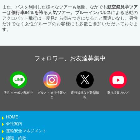
また、バスを利用した様々なツアーも展開。なかでも
航空祭見学ツア
ー
は
催行率94％を誇る人気ツアー。ブルーインパルス
による感動の
アクロバット飛行は一度見たら病みつきになること間違いなし。男性
だけでなく女性グループのお客様にも多数ご参加いただいておりま
す。
フォロワー、お友達募集中
割引クーポン配布中
グルメ・旅行情報な
運行状況など最新情
乗り場案内など
ど
報
HOME
会社案内
運輸安全マネジメント
標識・約款