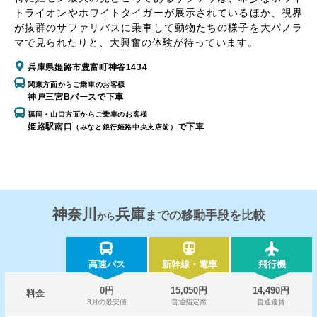
トライオンやホワイトタイガーが展示されているほか、視界
が抜群のサファリバスに乗車して動物たちの様子を大パノラ
マで見られたりと、大興奮の体験が待っています。
兵庫県姫路市豊富町神谷1434
関東方面からご乗車のお客様
神戸三宮Bバースで下車
福岡・山口方面からご乗車のお客様
姫路駅南口
で下車
（みなと銀行姫路中央支店前）
神奈川
兵庫
までの移動手段を比較
から
高速バス
新幹線・電車
飛行機
0円
15,050円
14,490円
料金
3月の最安値
普通指定席
普通運賃