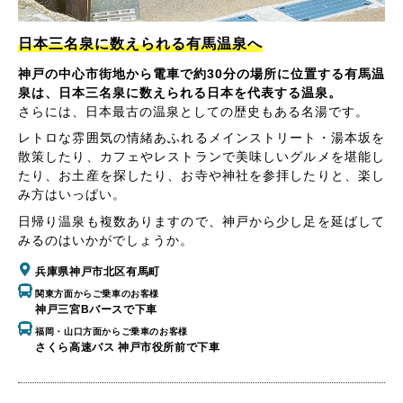
日本三名泉に数えられる有馬温泉へ
神戸の中心市街地から電車で約30分の場所に位置する有馬温
泉は、日本三名泉に数えられる日本を代表する温泉。
さらには、日本最古の温泉としての歴史もある名湯です。
レトロな雰囲気の情緒あふれるメインストリート・湯本坂を
散策したり、カフェやレストランで美味しいグルメを堪能し
たり、お土産を探したり、お寺や神社を参拝したりと、楽し
み方はいっぱい。
日帰り温泉も複数ありますので、神戸から少し足を延ばして
みるのはいかがでしょうか。
兵庫県神戸市北区有馬町
関東方面からご乗車のお客様
神戸三宮Bバースで下車
福岡・山口方面からご乗車のお客様
さくら高速バス 神戸市役所前で下車