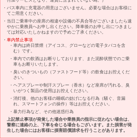
バス車内に充電器の用意はございません。必要な場合はお客様に
てご用意ください。
当日ご乗車中の座席の相違や設備の不具合等がございましたら速
やかに乗務員へお申し出ください。降車後のお申し出につきまし
ては対応いたしかねますので予めご了承ください。
車内禁止事項
車内は終日禁煙（アイコス、グローなどの電子タバコを含
む）です。
車内での飲酒はお断りしております、また泥酔状態でのご乗
車もお断りいたします。
臭いのきついもの（ファストフード等）の飲食はお控えくだ
さい。
ヘアスプレーや制汗スプレー（香水）など座席が汚れる、臭
いがつく製品の使用はお控えください。
消灯後、他のお客様の睡眠の妨げになる行為（騒ぐ、音漏
れ、スマートフォンの操作）等はお控えください。
暴力行為など、その他迷惑行為
上記禁止事項が発覚した場合や乗務員の指示に従わない場合は、
警察に連絡の上、下車を命じる場合もございます。また損害が発
生した場合にはお客様に損害賠償請求を行うことがあります。