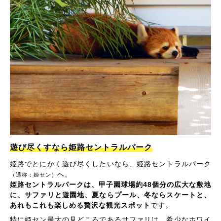
遊び尽くすなら姫路セントラルパーク
姫路でとにかく遊び尽くしたいなら、姫路セントラルパーク
へ。
（通称：姫セン）
姫路セントラルパークは、甲子園球場約48個分の広大な敷地
に、サファリと遊園地、夏ならプール、冬ならスケートと、
あれもこれも楽しめる贅沢な観光スポット
です。
特に姫セン最大の見どころであるサファリは、希少なホワイ