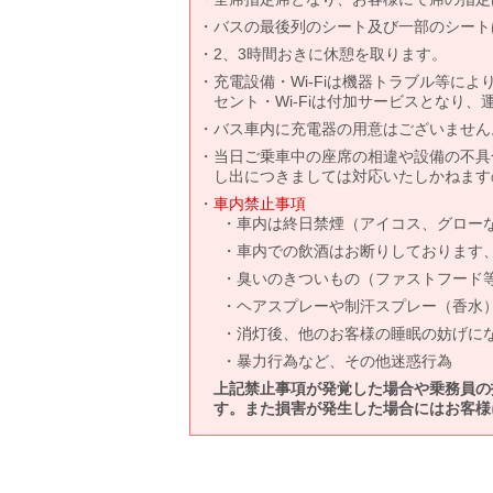
バスの最後列のシート及び一部のシート
2、3時間おきに休憩を取ります。
充電設備・Wi-Fiは機器トラブル等に
セント・Wi-Fiは付加サービスとなり
バス車内に充電器の用意はございません
当日ご乗車中の座席の相違や設備の不具
し出につきましては対応いたしかねます
車内禁止事項
車内は終日禁煙（アイコス、グロー
車内での飲酒はお断りしております
臭いのきついもの（ファストフード
ヘアスプレーや制汗スプレー（香水
消灯後、他のお客様の睡眠の妨げに
暴力行為など、その他迷惑行為
上記禁止事項が発覚した場合や乗務員の
す。また損害が発生した場合にはお客様