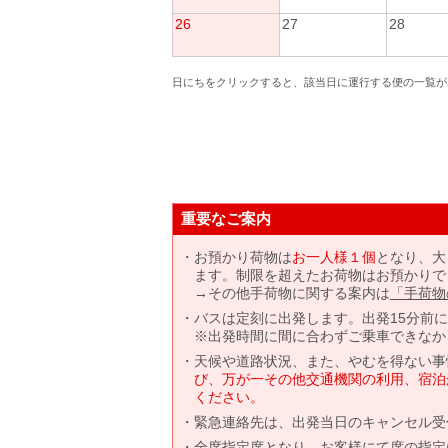
26
27
28
日にちをクリックすると、該当日に運行する便の一覧が
重要なご案内
お預かり荷物は
お一人様１個
となり、大
ます。制限を超えたお荷物はお預かりで
→その他手荷物に関する案内は
「手荷物
バスは定刻に出発します。出発15分前
※出発時間に間に合わずご乗車できなか
天候や道路状況、また、やむを得ない事
び、万が一その他交通機関の利用、宿泊
ください。
緊急連絡先は、出発当日のキャンセル受
全席指定席となり、お客様にて席の指定