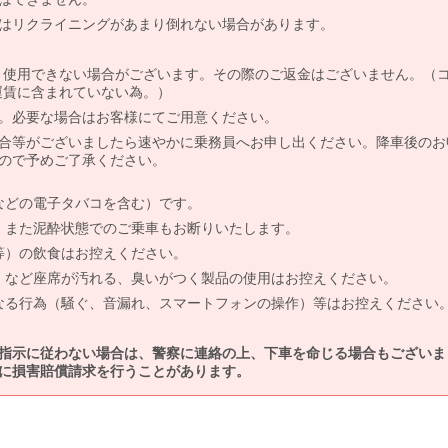
はリクライニングがあまり倒れない場合があります。
より使用できない場合がございます。その際のご返金はございません。（
、運賃に含まれていない為。）
。必要な場合はお客様にてご用意ください。
合等がございましたら速やかに乗務員へお申し出ください。降車後のお
ので予めご了承ください。
などの電子タバコを含む）です。
、また泥酔状態でのご乗車もお断りいたします。
等）の飲食はお控えください。
）など座席が汚れる、臭いがつく製品の使用はお控えください。
なる行為（騒ぐ、音漏れ、スマートフォンの操作）等はお控えください
指示に従わない場合は、警察に連絡の上、下車を命じる場合もございま
に損害賠償請求を行うことがあります。