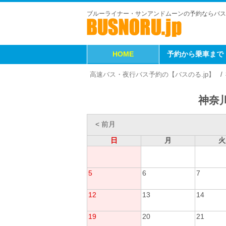
ブルーライナー・サンアンドムーンの予約ならバス
HOME
予約から乗車まで
高速バス・夜行バス予約の【バスのる.jp】
神奈川
< 前月
日
月
火
5
6
7
12
13
14
19
20
21