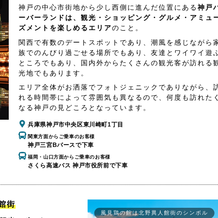
神戸の中心市街地から少し西側に進んだ位置にある
神戸
ーバーランドは、観光・ショッピング・グルメ・アミュ
ズメントを楽しめるエリア
のこと。
関西で有数のデートスポットであり、潮風を感じながら
族でのんびり過ごせる場所でもあり、友達とワイワイ遊
ところでもあり、国内外からたくさんの観光客が訪れる
光地でもあります。
エリア全体がお洒落でフォトジェニックでありながら、
れる時間帯によって雰囲気も異なるので、何度も訪れた
なる神戸の見どころとなっています。
兵庫県神戸市中央区東川崎町1丁目
関東方面からご乗車のお客様
神戸三宮Bバースで下車
福岡・山口方面からご乗車のお客様
さくら高速バス 神戸市役所前で下車
館街
風見鶏の館は北野異人館街のシンボル