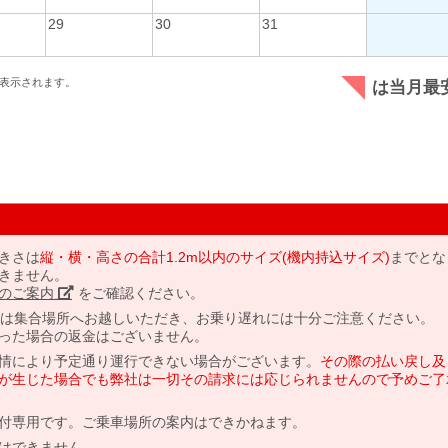
29
30
31
表示されます。
は当月最
きさは
縦・横・高さの合計1.2m以内のサイズ(機内持込サイズ)
までとな
きません。
のご案内」
をご確認ください。
には集合場所へお越しいただき、お乗り遅れには十分ご注意ください。
った場合の返金はございません。
情により予定通り運行できない場合がございます。
その際の払い戻し及
が生じた場合でも弊社は一切その請求には応じられませんので予めご了
付専用です。ご乗車場所の案内はできかねます。
はできません。