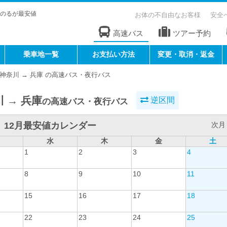
のるが最安値
お体の不自由なお客様
安全
高速バス
ツアー予約
乗車地一覧
お支払い方法
変更・取消・返金
神奈川 → 兵庫 の高速バス・夜行バス
 → 兵庫
逆区間
の高速バス・夜行バス
12月最安値カレンダー
次月 
水
木
金
土
1
2
3
4
8
9
10
11
15
16
17
18
22
23
24
25