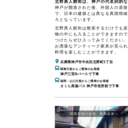
北野異人館街は、神戸の代名詞的な
神戸が開港された後、外国人の居留
で、日本の建築とは異なる異国情緒
ろとなっています。
北野異人館街は散策するだけでも楽
物の中にも入ることができますので
つけたらぜひ入ってみてください。
お洒落なアンティーク家具が見られ
料理を楽しむことができます。
兵庫県神戸市中央区北野町3丁目
関東方面からご乗車のお客様
神戸三宮Bバースで下車
福岡・山口方面からご乗車のお客様
さくら高速バス 神戸市役所前で下車
関西屈指の名湯、有馬温泉へ