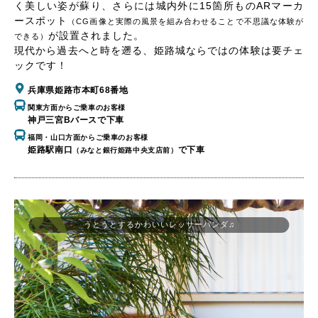
く美しい姿が蘇り、さらには城内外に15箇所ものARマーカ
ースポット
（CG画像と実際の風景を組み合わせることで不思議な体験が
が設置されました。
できる）
現代から過去へと時を遡る、姫路城ならではの体験は要チェ
ックです！
兵庫県姫路市本町68番地
関東方面からご乗車のお客様
神戸三宮Bバースで下車
福岡・山口方面からご乗車のお客様
姫路駅南口
で下車
（みなと銀行姫路中央支店前）
うとうとするかわいいレッサーパンダ♫