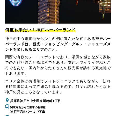
何度も来たい！神戸ハーバーランド
神戸の中心市街地から少し西側に進んだ位置にある
神戸ハー
バーランドは、観光・ショッピング・グルメ・アミューズメ
ントを楽しめるエリア
のこと。
関西で有数のデートスポットであり、潮風を感じながら家族
でのんびり過ごせる場所でもあり、友達とワイワイ遊ぶとこ
ろでもあり、国内外からたくさんの観光客が訪れる観光地で
もあります。
エリア全体がお洒落でフォトジェニックでありながら、訪れ
る時間帯によって雰囲気も異なるので、何度も訪れたくなる
神戸の見どころとなっています。
兵庫県神戸市中央区東川崎町1丁目
関東方面からご乗車のお客様
神戸三宮Bバースで下車