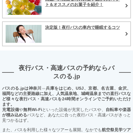
ト＆オススメのお菓子を紹介！
決定版！夜行バスの車内で睡眠するコツ
夜行バス・高速バスの予約ならバ
スのる.jp
バスのる.jpは神奈川⇔兵庫をはじめ、USJ、京都、名古屋、金沢、
福岡などの主要路線に加え、人気温泉地、城崎温泉までの直行バスな
ど様々な夜行バス・高速バスを24時間オンラインでご予約いただけ
ます。
充電設備
や
無料Wi-Fi
といった設備が充実したバスや、
自転車や楽器
が積み込める
バスなど、あなたに合った夜行バス・高速バスがきっと
見つかるはず。
また、バスを利用した様々なツアーも展開。なかでも
航空祭見学ツア