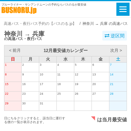
ブルーライナー・サンアンドムーンの予約ならバスのるが最安値
高速バス・夜行バス予約の【バスのる.jp】
神奈川 → 兵庫 の高速バス
神奈川 → 兵庫
逆区間
の高速バス・夜行バス
12月最安値カレンダー
< 前月
次月 >
日
月
火
水
木
金
土
1
2
3
4
5
6
7
8
9
10
11
12
13
14
15
16
17
18
19
20
21
22
23
24
25
26
27
28
29
30
31
日にちをクリックすると、該当日に運行す
は当月最安値
る便の一覧が表示されます。