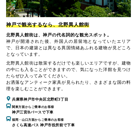
神戸で観光するなら、北野異人館街
北野異人館街は、神戸の代名詞的な観光スポット。
神戸が開港された後、外国人の居留地となっていたエリア
で、日本の建築とは異なる異国情緒あふれる建物が見どころ
となっています。
北野異人館街は散策するだけでも楽しいエリアですが、建物
の中にも入ることができますので、気になった洋館を見つけ
たらぜひ入ってみてください。
お洒落なアンティーク家具が見られたり、さまざまな国の料
理を楽しむことができます。
兵庫県神戸市中央区北野町3丁目
関東方面からご乗車のお客様
神戸三宮Bバースで下車
福岡・山口方面からご乗車のお客様
さくら高速バス 神戸市役所前で下車