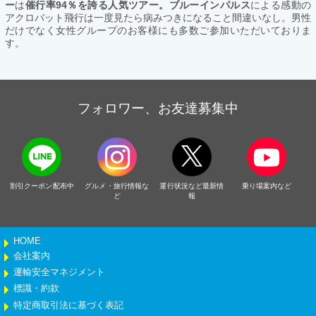
ー
は
催行率94％を誇る人気ツアー。ブルーインパルス
による感動の
アクロバット飛行は一度見たら病みつきになること間違いなし。男性
だけでなく女性グループのお客様にも多数ご参加いただいておりま
す。
フォロワー、お友達募集中
割引クーポン配布中
グルメ・旅行情報な
運行状況など最新情
乗り場案内など
ど
報
HOME
会社案内
運輸安全マネジメント
標識・約款
特定商取引法に基づく表記