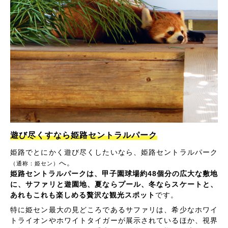
遊び尽くすなら姫路セントラルパーク
姫路でとにかく遊び尽くしたいなら、姫路セントラルパーク
へ。
（通称：姫セン）
姫路セントラルパークは、甲子園球場約48個分の広大な敷地
に、サファリと遊園地、夏ならプール、冬ならスケートと、
あれもこれも楽しめる贅沢な観光スポット
です。
特に姫セン最大の見どころであるサファリは、希少なホワイ
トライオンやホワイトタイガーが展示されているほか、視界