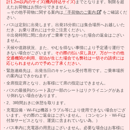
計1.2m以内のサイズ(機内持込サイズ)
までとなります。制限を超
えたお荷物はお預かりできません。
→その他手荷物に関する案内は
「手荷物のご案内」
をご確認くだ
さい。
バスは定刻に出発します。出発15分前には集合場所へお越しいた
だき、お乗り遅れには十分ご注意ください。
※出発時間に間に合わずご乗車できなかった場合の返金はござい
ません。
天候や道路状況、また、やむを得ない事情により予定通り運行で
きない場合がございます。
その際の払い戻し及び、万が一その他
交通機関の利用、宿泊が生じた場合でも弊社は一切その請求には
応じられませんので予めご了承ください。
緊急連絡先は、出発当日のキャンセル受付専用です。ご乗車場所
の案内はできかねます。
全席指定席となり、お客様にて席の指定はできません。
バスの最後列のシート及び一部のシートはリクライニングがあま
り倒れない場合があります。
2、3時間おきに休憩を取ります。
充電設備・Wi-Fiは機器トラブル等により使用できない場合がござ
います。その際のご返金はございません。（コンセント・Wi-Fiは
付加サービスとなり、運賃に含まれていない為。）
バス車内に充電器の用意はございません。必要な場合はお客様に