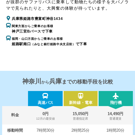
が抜群のサファリバスに乗車して動物たちの様子を大パノラ
マで見られたりと、大興奮の体験が待っています。
兵庫県姫路市豊富町神谷1434
関東方面からご乗車のお客様
神戸三宮Bバースで下車
福岡・山口方面からご乗車のお客様
姫路駅南口
で下車
（みなと銀行姫路中央支店前）
神奈川
兵庫
までの移動手段を比較
から
高速バス
新幹線・電車
飛行機
0円
15,050円
14,490円
料金
12月の最安値
普通指定席
普通運賃
移動時間
7時間30分
2時間25分
1時間20分