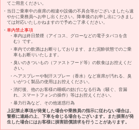
てご用意ください。
当日ご乗車中の座席の相違や設備の不具合等がございましたら速
やかに乗務員へお申し出ください。降車後のお申し出につきまし
ては対応いたしかねますので予めご了承ください。
車内禁止事項
車内は終日禁煙（アイコス、グローなどの電子タバコを含
む）です。
車内での飲酒はお断りしております、また泥酔状態でのご乗
車もお断りいたします。
臭いのきついもの（ファストフード等）の飲食はお控えくだ
さい。
ヘアスプレーや制汗スプレー（香水）など座席が汚れる、臭
いがつく製品の使用はお控えください。
消灯後、他のお客様の睡眠の妨げになる行為（騒ぐ、音漏
れ、スマートフォンの操作）等はお控えください。
暴力行為など、その他迷惑行為
上記禁止事項が発覚した場合や乗務員の指示に従わない場合は、
警察に連絡の上、下車を命じる場合もございます。また損害が発
生した場合にはお客様に損害賠償請求を行うことがあります。