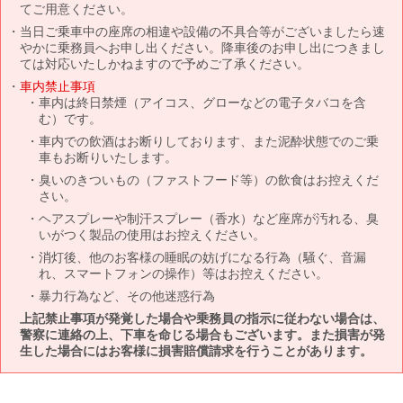
てご用意ください。
当日ご乗車中の座席の相違や設備の不具合等がございましたら速
やかに乗務員へお申し出ください。降車後のお申し出につきまし
ては対応いたしかねますので予めご了承ください。
車内禁止事項
車内は終日禁煙（アイコス、グローなどの電子タバコを含
む）です。
車内での飲酒はお断りしております、また泥酔状態でのご乗
車もお断りいたします。
臭いのきついもの（ファストフード等）の飲食はお控えくだ
さい。
ヘアスプレーや制汗スプレー（香水）など座席が汚れる、臭
いがつく製品の使用はお控えください。
消灯後、他のお客様の睡眠の妨げになる行為（騒ぐ、音漏
れ、スマートフォンの操作）等はお控えください。
暴力行為など、その他迷惑行為
上記禁止事項が発覚した場合や乗務員の指示に従わない場合は、
警察に連絡の上、下車を命じる場合もございます。また損害が発
生した場合にはお客様に損害賠償請求を行うことがあります。