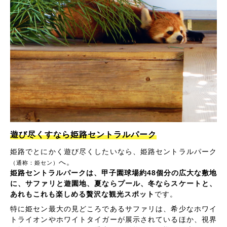
遊び尽くすなら姫路セントラルパーク
姫路でとにかく遊び尽くしたいなら、姫路セントラルパーク
へ。
（通称：姫セン）
姫路セントラルパークは、甲子園球場約48個分の広大な敷地
に、サファリと遊園地、夏ならプール、冬ならスケートと、
あれもこれも楽しめる贅沢な観光スポット
です。
特に姫セン最大の見どころであるサファリは、希少なホワイ
トライオンやホワイトタイガーが展示されているほか、視界