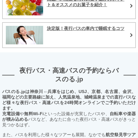
ト＆オススメのお菓子を紹介！
決定版！夜行バスの車内で睡眠するコツ
夜行バス・高速バスの予約ならバ
スのる.jp
バスのる.jpは神奈川⇔兵庫をはじめ、USJ、京都、名古屋、金沢、
福岡などの主要路線に加え、人気温泉地、城崎温泉までの直行バスな
ど様々な夜行バス・高速バスを24時間オンラインでご予約いただけ
ます。
充電設備
や
無料Wi-Fi
といった設備が充実したバスや、
自転車や楽器
が積み込める
バスなど、あなたに合った夜行バス・高速バスがきっと
見つかるはず。
また、バスを利用した様々なツアーも展開。なかでも
航空祭見学ツア