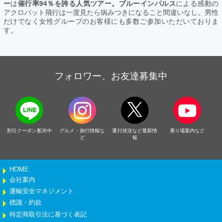
ー
は
催行率94％を誇る人気ツアー。ブルーインパルス
による感動の
アクロバット飛行は一度見たら病みつきになること間違いなし。男性
だけでなく女性グループのお客様にも多数ご参加いただいておりま
す。
フォロワー、お友達募集中
割引クーポン配布中
グルメ・旅行情報な
運行状況など最新情
乗り場案内など
ど
報
HOME
会社案内
運輸安全マネジメント
標識・約款
特定商取引法に基づく表記