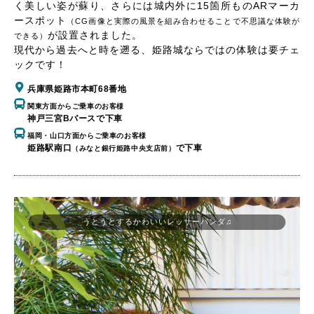
く美しい姿が蘇り、さらには城内外に15箇所ものARマーカ
ースポット
（CG画像と実際の風景を組み合わせることで不思議な体験が
が設置されました。
できる）
現代から過去へと時を遡る、姫路城ならではの体験は要チェ
ックです！
兵庫県姫路市本町68番地
関東方面からご乗車のお客様
神戸三宮Bバースで下車
福岡・山口方面からご乗車のお客様
姫路駅南口
で下車
（みなと銀行姫路中央支店前）
うとうとするかわいいレッサーパンダ♫