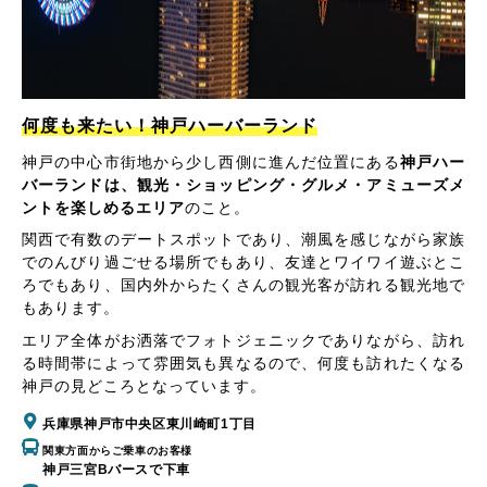
何度も来たい！神戸ハーバーランド
神戸の中心市街地から少し西側に進んだ位置にある
神戸ハー
バーランドは、観光・ショッピング・グルメ・アミューズメ
ントを楽しめるエリア
のこと。
関西で有数のデートスポットであり、潮風を感じながら家族
でのんびり過ごせる場所でもあり、友達とワイワイ遊ぶとこ
ろでもあり、国内外からたくさんの観光客が訪れる観光地で
もあります。
エリア全体がお洒落でフォトジェニックでありながら、訪れ
る時間帯によって雰囲気も異なるので、何度も訪れたくなる
神戸の見どころとなっています。
兵庫県神戸市中央区東川崎町1丁目
関東方面からご乗車のお客様
神戸三宮Bバースで下車