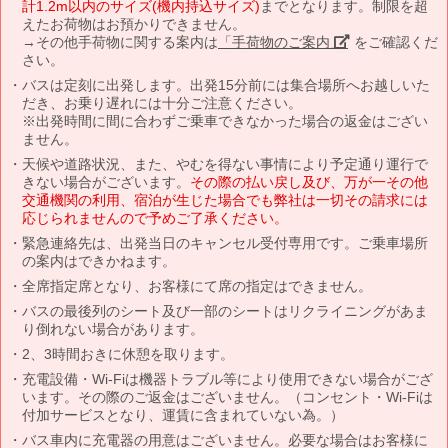
計1.2m以内のサイズ(機内持込サイズ)
までとなります。制限を超
えたお荷物はお預かりできません。
→その他手荷物に関する案内は
「手荷物のご案内」
をご確認くだ
さい。
バスは定刻に出発します。出発15分前には集合場所へお越しいた
だき、お乗り遅れには十分ご注意ください。
※出発時間に間に合わずご乗車できなかった場合の返金はござい
ません。
天候や道路状況、また、やむを得ない事情により予定通り運行で
きない場合がございます。
その際の払い戻し及び、万が一その他
交通機関の利用、宿泊が生じた場合でも弊社は一切その請求には
応じられませんので予めご了承ください。
緊急連絡先は、出発当日のキャンセル受付専用です。ご乗車場所
の案内はできかねます。
全席指定席となり、お客様にて席の指定はできません。
バスの最後列のシート及び一部のシートはリクライニングがあま
り倒れない場合があります。
2、3時間おきに休憩を取ります。
充電設備・Wi-Fiは機器トラブル等により使用できない場合がござ
います。その際のご返金はございません。（コンセント・Wi-Fiは
付加サービスとなり、運賃に含まれていない為。）
バス車内に充電器の用意はございません。必要な場合はお客様に