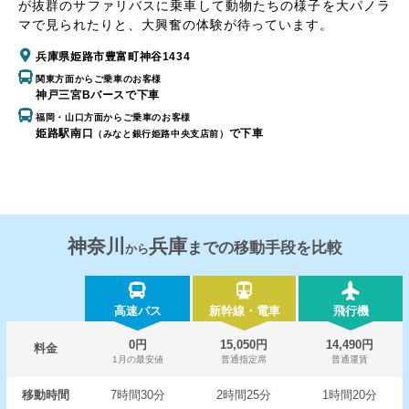
が抜群のサファリバスに乗車して動物たちの様子を大パノラ
マで見られたりと、大興奮の体験が待っています。
兵庫県姫路市豊富町神谷1434
関東方面からご乗車のお客様
神戸三宮Bバースで下車
福岡・山口方面からご乗車のお客様
姫路駅南口
で下車
（みなと銀行姫路中央支店前）
神奈川
兵庫
までの移動手段を比較
から
高速バス
新幹線・電車
飛行機
0円
15,050円
14,490円
料金
1月の最安値
普通指定席
普通運賃
移動時間
7時間30分
2時間25分
1時間20分