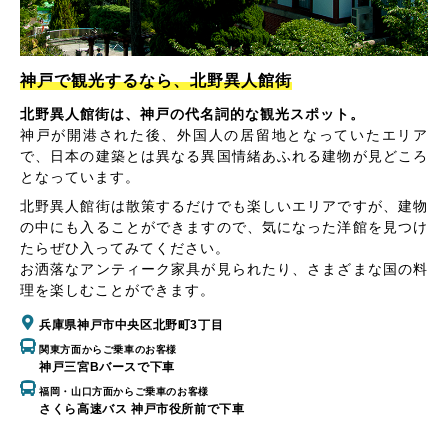
神戸で観光するなら、北野異人館街
北野異人館街は、神戸の代名詞的な観光スポット。
神戸が開港された後、外国人の居留地となっていたエリア
で、日本の建築とは異なる異国情緒あふれる建物が見どころ
となっています。
北野異人館街は散策するだけでも楽しいエリアですが、建物
の中にも入ることができますので、気になった洋館を見つけ
たらぜひ入ってみてください。
お洒落なアンティーク家具が見られたり、さまざまな国の料
理を楽しむことができます。
兵庫県神戸市中央区北野町3丁目
関東方面からご乗車のお客様
神戸三宮Bバースで下車
福岡・山口方面からご乗車のお客様
さくら高速バス 神戸市役所前で下車