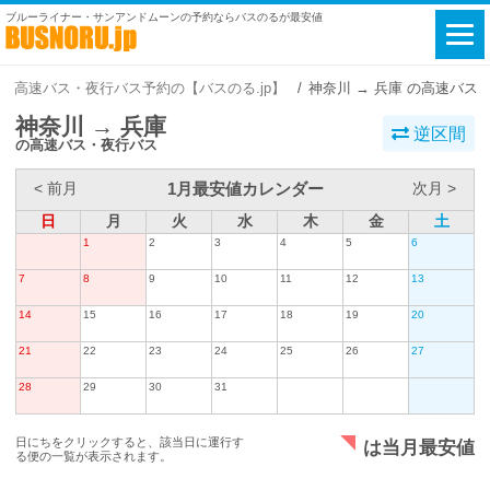
ブルーライナー・サンアンドムーンの予約ならバスのるが最安値
高速バス・夜行バス予約の【バスのる.jp】
神奈川 → 兵庫 の高速バス
神奈川 → 兵庫
逆区間
の高速バス・夜行バス
1月最安値カレンダー
< 前月
次月 >
日
月
火
水
木
金
土
1
2
3
4
5
6
7
8
9
10
11
12
13
14
15
16
17
18
19
20
21
22
23
24
25
26
27
28
29
30
31
日にちをクリックすると、該当日に運行す
は当月最安値
る便の一覧が表示されます。