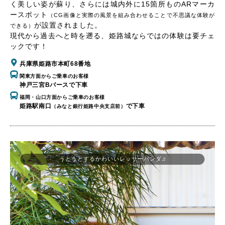
く美しい姿が蘇り、さらには城内外に15箇所ものARマーカ
ースポット
（CG画像と実際の風景を組み合わせることで不思議な体験が
が設置されました。
できる）
現代から過去へと時を遡る、姫路城ならではの体験は要チェ
ックです！
兵庫県姫路市本町68番地
関東方面からご乗車のお客様
神戸三宮Bバースで下車
福岡・山口方面からご乗車のお客様
姫路駅南口
で下車
（みなと銀行姫路中央支店前）
うとうとするかわいいレッサーパンダ♫