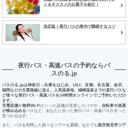
ト＆オススメのお菓子を紹介！
決定版！夜行バスの車内で睡眠するコツ
夜行バス・高速バスの予約ならバ
スのる.jp
バスのる.jpは神奈川⇔兵庫をはじめ、USJ、京都、名古屋、金沢、
福岡などの主要路線に加え、人気温泉地、城崎温泉までの直行バスな
ど様々な夜行バス・高速バスを24時間オンラインでご予約いただけ
ます。
充電設備
や
無料Wi-Fi
といった設備が充実したバスや、
自転車や楽器
が積み込める
バスなど、あなたに合った夜行バス・高速バスがきっと
見つかるはず。
また、バスを利用した様々なツアーも展開。なかでも
航空祭見学ツア