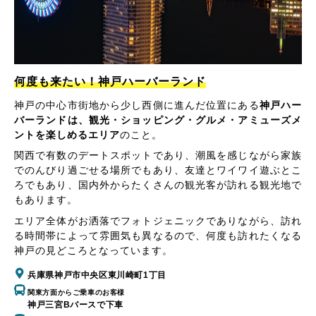
何度も来たい！神戸ハーバーランド
神戸の中心市街地から少し西側に進んだ位置にある
神戸ハー
バーランドは、観光・ショッピング・グルメ・アミューズメ
ントを楽しめるエリア
のこと。
関西で有数のデートスポットであり、潮風を感じながら家族
でのんびり過ごせる場所でもあり、友達とワイワイ遊ぶとこ
ろでもあり、国内外からたくさんの観光客が訪れる観光地で
もあります。
エリア全体がお洒落でフォトジェニックでありながら、訪れ
る時間帯によって雰囲気も異なるので、何度も訪れたくなる
神戸の見どころとなっています。
兵庫県神戸市中央区東川崎町1丁目
関東方面からご乗車のお客様
神戸三宮Bバースで下車