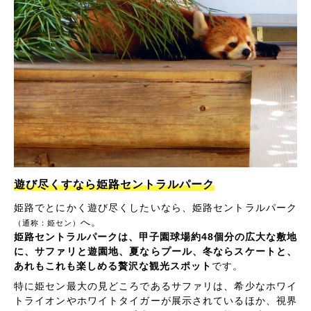
遊び尽くすなら姫路セントラルパーク
姫路でとにかく遊び尽くしたいなら、姫路セントラルパーク
へ。
（通称：姫セン）
姫路セントラルパークは、甲子園球場約48個分の広大な敷地
に、サファリと遊園地、夏ならプール、冬ならスケートと、
あれもこれも楽しめる贅沢な観光スポット
です。
特に姫セン最大の見どころであるサファリは、希少なホワイ
トライオンやホワイトタイガーが展示されているほか、視界