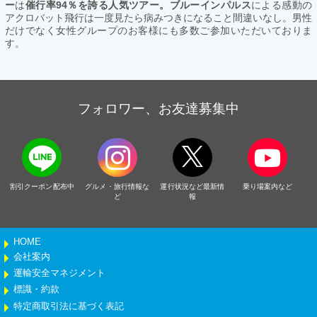
ー
は
催行率94％を誇る人気ツアー。ブルーインパルス
による感動の
アクロバット飛行は一度見たら病みつきになること間違いなし。男性
だけでなく女性グループのお客様にも多数ご参加いただいておりま
す。
フォロワー、お友達募集中
割引クーポン配布中
グルメ・旅行情報な
運行状況など最新情
乗り場案内など
ど
報
HOME
会社案内
運輸安全マネジメント
標識・約款
特定商取引法に基づく表記