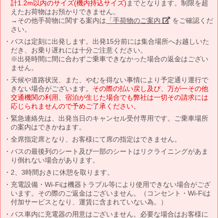
計1.2m以内のサイズ(機内持込サイズ)
までとなります。制限を超
えたお荷物はお預かりできません。
→その他手荷物に関する案内は
「手荷物のご案内」
をご確認くだ
さい。
バスは定刻に出発します。出発15分前には集合場所へお越しいた
だき、お乗り遅れには十分ご注意ください。
※出発時間に間に合わずご乗車できなかった場合の返金はござい
ません。
天候や道路状況、また、やむを得ない事情により予定通り運行で
きない場合がございます。
その際の払い戻し及び、万が一その他
交通機関の利用、宿泊が生じた場合でも弊社は一切その請求には
応じられませんので予めご了承ください。
緊急連絡先は、出発当日のキャンセル受付専用です。ご乗車場所
の案内はできかねます。
全席指定席となり、お客様にて席の指定はできません。
バスの最後列のシート及び一部のシートはリクライニングがあま
り倒れない場合があります。
2、3時間おきに休憩を取ります。
充電設備・Wi-Fiは機器トラブル等により使用できない場合がござ
います。その際のご返金はございません。（コンセント・Wi-Fiは
付加サービスとなり、運賃に含まれていない為。）
バス車内に充電器の用意はございません。必要な場合はお客様に