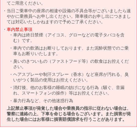
てご用意ください。
当日ご乗車中の座席の相違や設備の不具合等がございましたら速
やかに乗務員へお申し出ください。降車後のお申し出につきまし
ては対応いたしかねますので予めご了承ください。
車内禁止事項
車内は終日禁煙（アイコス、グローなどの電子タバコを含
む）です。
車内での飲酒はお断りしております、また泥酔状態でのご乗
車もお断りいたします。
臭いのきついもの（ファストフード等）の飲食はお控えくだ
さい。
ヘアスプレーや制汗スプレー（香水）など座席が汚れる、臭
いがつく製品の使用はお控えください。
消灯後、他のお客様の睡眠の妨げになる行為（騒ぐ、音漏
れ、スマートフォンの操作）等はお控えください。
暴力行為など、その他迷惑行為
上記禁止事項が発覚した場合や乗務員の指示に従わない場合は、
警察に連絡の上、下車を命じる場合もございます。また損害が発
生した場合にはお客様に損害賠償請求を行うことがあります。