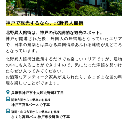
神戸で観光するなら、北野異人館街
北野異人館街は、神戸の代名詞的な観光スポット。
神戸が開港された後、外国人の居留地となっていたエリア
で、日本の建築とは異なる異国情緒あふれる建物が見どころ
となっています。
北野異人館街は散策するだけでも楽しいエリアですが、建物
の中にも入ることができますので、気になった洋館を見つけ
たらぜひ入ってみてください。
お洒落なアンティーク家具が見られたり、さまざまな国の料
理を楽しむことができます。
兵庫県神戸市中央区北野町3丁目
関東方面からご乗車のお客様
神戸三宮Bバースで下車
福岡・山口方面からご乗車のお客様
さくら高速バス 神戸市役所前で下車