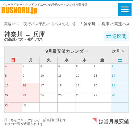
ブルーライナー・サンアンドムーンの予約ならバスのるが最安値
高速バス・夜行バス予約の【バスのる.jp】
神奈川 → 兵庫 の高速バス
神奈川 → 兵庫
逆区間
の高速バス・夜行バス
9月最安値カレンダー
次月 >
日
月
火
水
木
金
土
1
2
3
4
5
6
7
8
9
10
11
12
13
14
15
16
17
18
19
20
21
22
23
24
25
26
27
28
29
30
日にちをクリックすると、該当日に運行す
は当月最安値
る便の一覧が表示されます。