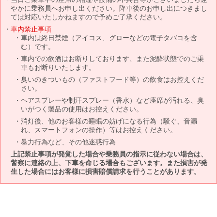
やかに乗務員へお申し出ください。降車後のお申し出につきまし
ては対応いたしかねますので予めご了承ください。
車内禁止事項
車内は終日禁煙（アイコス、グローなどの電子タバコを含
む）です。
車内での飲酒はお断りしております、また泥酔状態でのご乗
車もお断りいたします。
臭いのきついもの（ファストフード等）の飲食はお控えくだ
さい。
ヘアスプレーや制汗スプレー（香水）など座席が汚れる、臭
いがつく製品の使用はお控えください。
消灯後、他のお客様の睡眠の妨げになる行為（騒ぐ、音漏
れ、スマートフォンの操作）等はお控えください。
暴力行為など、その他迷惑行為
上記禁止事項が発覚した場合や乗務員の指示に従わない場合は、
警察に連絡の上、下車を命じる場合もございます。また損害が発
生した場合にはお客様に損害賠償請求を行うことがあります。