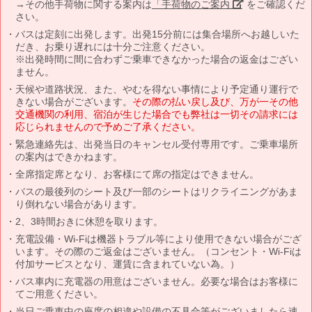
→その他手荷物に関する案内は
「手荷物のご案内」
をご確認くだ
さい。
バスは定刻に出発します。出発15分前には集合場所へお越しいた
だき、お乗り遅れには十分ご注意ください。
※出発時間に間に合わずご乗車できなかった場合の返金はござい
ません。
天候や道路状況、また、やむを得ない事情により予定通り運行で
きない場合がございます。
その際の払い戻し及び、万が一その他
交通機関の利用、宿泊が生じた場合でも弊社は一切その請求には
応じられませんので予めご了承ください。
緊急連絡先は、出発当日のキャンセル受付専用です。ご乗車場所
の案内はできかねます。
全席指定席となり、お客様にて席の指定はできません。
バスの最後列のシート及び一部のシートはリクライニングがあま
り倒れない場合があります。
2、3時間おきに休憩を取ります。
充電設備・Wi-Fiは機器トラブル等により使用できない場合がござ
います。その際のご返金はございません。（コンセント・Wi-Fiは
付加サービスとなり、運賃に含まれていない為。）
バス車内に充電器の用意はございません。必要な場合はお客様に
てご用意ください。
当日ご乗車中の座席の相違や設備の不具合等がございましたら速