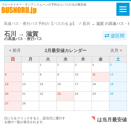
ブルーライナー・サンアンドムーンの予約ならバスのるが最安値
高速バス・夜行バス予約の【バスのる.jp】
石川 → 滋賀 の高速バス・
石川 → 滋賀
逆区間
の高速バス・夜行バス
2月最安値カレンダー
< 前月
次月 >
日
月
火
水
木
金
土
1
2
3
4
5
6
7
8
9
10
11
12
13
14
15
16
17
18
19
20
21
22
23
24
25
26
27
28
日にちをクリックすると、該当日に運行す
は当月最安値
る便の一覧が表示されます。