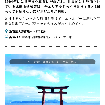
1994年には世界文化遺産に登録され、世界的にも評価され
ている比叡山延暦寺は、全エリアをじっくり参拝すると1日
あっても足りないほど見どころが満載。
参拝するならたっぷり時間を設けて、エネルギーに満ちた荘
厳な延暦寺からパワーをもらうのがおすすめです。
滋賀県大津市坂本本町4220
高速バス 南草津
で下車
（南草津駅東口ターミナル）
SNSで話題！写真を撮りたくなるスポット