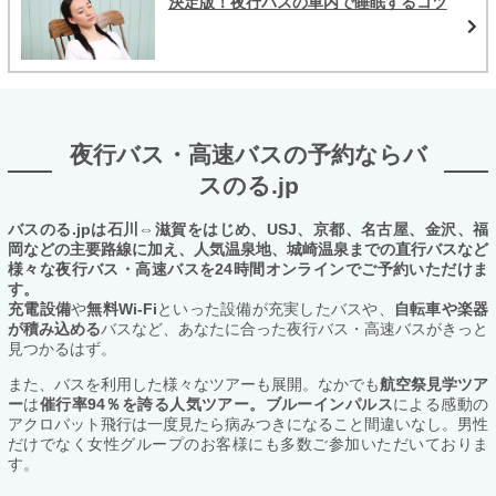
決定版！夜行バスの車内で睡眠するコツ
夜行バス・高速バスの予約ならバ
スのる.jp
バスのる.jpは石川⇔滋賀をはじめ、USJ、京都、名古屋、金沢、福
岡などの主要路線に加え、人気温泉地、城崎温泉までの直行バスなど
様々な夜行バス・高速バスを24時間オンラインでご予約いただけま
す。
充電設備
や
無料Wi-Fi
といった設備が充実したバスや、
自転車や楽器
が積み込める
バスなど、あなたに合った夜行バス・高速バスがきっと
見つかるはず。
また、バスを利用した様々なツアーも展開。なかでも
航空祭見学ツア
ー
は
催行率94％を誇る人気ツアー。ブルーインパルス
による感動の
アクロバット飛行は一度見たら病みつきになること間違いなし。男性
だけでなく女性グループのお客様にも多数ご参加いただいておりま
す。