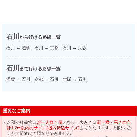
石川
から行ける路線一覧
石川
→
滋賀
石川
→
京都
石川
→
大阪
石川
まで行ける路線一覧
滋賀
→
石川
京都
→
石川
大阪
→
石川
重要なご案内
お預かり荷物は
お一人様１個
となり、大きさは
縦・横・高さの合
計1.2m以内のサイズ(機内持込サイズ)
までとなります。制限を超
えたお荷物はお預かりできません。