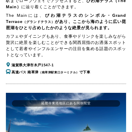
駅までロープウェイでアクセスすると、
びわ湖テラス（The
Main）
に辿り着くことができます。
The Mainには、
びわ湖テラスのシンボル・Grand
Terrace
があり、ここから海のように広い琵
（グランドテラス）
琶湖をひとり占めしたかのような絶景が見られます。
カフェやダイニングもあり、食事やドリンクを楽しみながら
贅沢に絶景を楽しむことができる関西屈指のお洒落スポット
として若者やインフルエンサーの注目を集める話題のスポッ
トとなっています。
滋賀県大津市木戸1547-1
高速バス 南草津
で下車
（南草津駅東口ターミナル）
延暦寺東塔地区にある阿弥陀堂