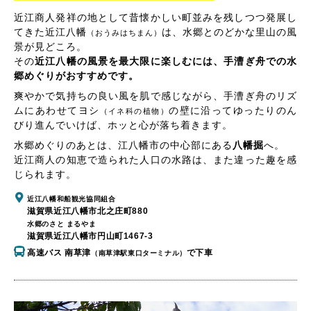
近江商人発祥の地として昔懐かしい町並みを残しつつ発展し
てきた近江八幡
は、水郷とのどかな里山の風
（おうみはちまん）
景が見どころ。
その
近江八幡の風景を最大限に楽しむには、手漕ぎ舟での水
郷めぐりがおすすめです。
爽やかで気持ちの良い風を肌で感じながら、手漕ぎ舟のリズ
ムにあわせてヨシ
の壁に沿ってゆったりのん
（イネ科の植物）
びり進んでいけば、ホッと心が落ち着きます。
水郷めぐりのあとは、江八幡市の中心部にある
八幡掘
へ。
近江商人の知恵で造られた人口の水路は、また違った趣を感
じられます。
近江八幡和船観光協同組合
滋賀県近江八幡市北之庄町880
水郷のさと まるやま
滋賀県近江八幡市円山町1467-3
高速バス 南草津
で下車
（南草津駅東口ターミナル）