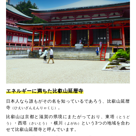
エネルギーに満ちた比叡山延暦寺
日本人なら誰もがその名を知っているであろう、比叡山延暦
寺
。
（ひえいざんえんりゃくじ）
比叡山は京都と滋賀の県境にまたがっており、東塔
（とうど
・西塔
・横川
という3つの地域を合わ
う）
（さいとう）
（よがわ）
せて比叡山延暦寺と呼んでいます。