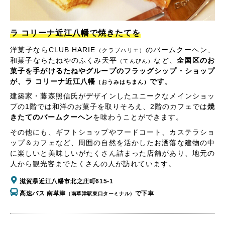
ラ コリーナ近江八幡で焼きたてを
洋菓子ならCLUB HARIE
のバームクーヘン、
（クラブハリエ）
和菓子ならたねやのふくみ天平
など、
全国区のお
（てんびん）
菓子を手がけるたねやグループのフラッグシップ・ショップ
が、ラ コリーナ近江八幡
です。
（おうみはちまん）
建築家・藤森照信氏がデザインしたユニークなメインショッ
プの1階では和洋のお菓子を取りそろえ、2階のカフェでは
焼
きたてのバームクーヘン
を味わうことができます。
その他にも、ギフトショップやフードコート、カステラショ
ップ＆カフェなど、周囲の自然を活かしたお洒落な建物の中
に楽しいと美味しいがたくさん詰まった店舗があり、地元の
人から観光客までたくさんの人が訪れています。
滋賀県近江八幡市北之庄町615-1
高速バス 南草津
で下車
（南草津駅東口ターミナル）