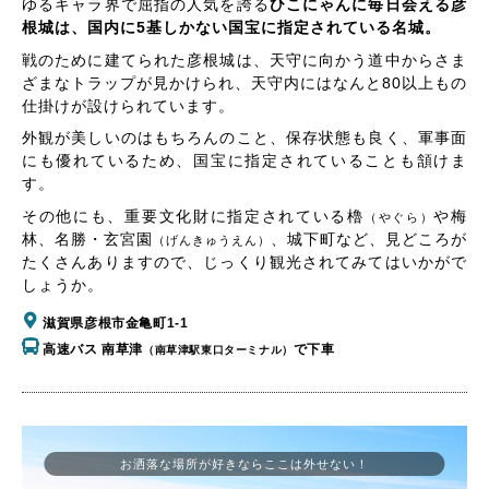
ゆるキャラ界で屈指の人気を誇る
ひこにゃんに毎日会える彦
根城は、国内に5基しかない国宝に指定されている名城。
戦のために建てられた彦根城は、天守に向かう道中からさま
ざまなトラップが見かけられ、天守内にはなんと80以上もの
仕掛けが設けられています。
外観が美しいのはもちろんのこと、保存状態も良く、軍事面
にも優れているため、国宝に指定されていることも頷けま
す。
その他にも、重要文化財に指定されている櫓
や梅
（やぐら）
林、名勝・玄宮園
、城下町など、見どころが
（げんきゅうえん）
たくさんありますので、じっくり観光されてみてはいかがで
しょうか。
滋賀県彦根市金亀町1-1
高速バス 南草津
で下車
（南草津駅東口ターミナル）
お洒落な場所が好きならここは外せない！