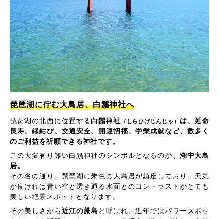
琵琶湖に佇む大鳥居、白鬚神社へ
琵琶湖の北西に位置する
白鬚神社
は、延命
（しらひげじんじゃ）
長寿、縁結び、交通安全、開運招福、学業成就など、数多く
のご利益を祈願できる神社です。
この大変有り難い白鬚神社のシンボルとなるのが、
湖中大鳥
居。
その名の通り、琵琶湖に朱色の大鳥居が鎮座しており、天気
が良ければ青い空と透き通る水面とのコントラストがとても
美しい絶景スポットとなります。
その美しさから
近江の厳島
と呼ばれ、近年ではパワースポッ