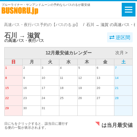
ブルーライナー・サンアンドムーンの予約ならバスのるが最安値
高速バス・夜行バス予約の【バスのる.jp】
石川 → 滋賀 の高速バス・
石川 → 滋賀
逆区間
の高速バス・夜行バス
12月最安値カレンダー
次月 >
日
月
火
水
木
金
土
1
2
3
4
5
6
7
8
9
10
11
12
13
14
15
16
17
18
19
20
21
22
23
24
25
26
27
28
29
30
31
日にちをクリックすると、該当日に運行す
は当月最安値
る便の一覧が表示されます。