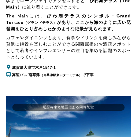
駅までロープウェイでアクセスすると、
びわ湖テラス（The
Main）
に辿り着くことができます。
The Mainには、
びわ湖テラスのシンボル・Grand
Terrace
があり、ここから海のように広い琵
（グランドテラス）
琶湖をひとり占めしたかのような絶景が見られます。
カフェやダイニングもあり、食事やドリンクを楽しみながら
贅沢に絶景を楽しむことができる関西屈指のお洒落スポット
として若者やインフルエンサーの注目を集める話題のスポッ
トとなっています。
滋賀県大津市木戸1547-1
高速バス 南草津
で下車
（南草津駅東口ターミナル）
延暦寺東塔地区にある阿弥陀堂