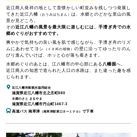
近江商人発祥の地として昔懐かしい町並みを残しつつ発展し
てきた近江八幡
は、水郷とのどかな里山の風
（おうみはちまん）
景が見どころ。
その
近江八幡の風景を最大限に楽しむには、手漕ぎ舟での水
郷めぐりがおすすめです。
爽やかで気持ちの良い風を肌で感じながら、手漕ぎ舟のリズ
ムにあわせてヨシ
の壁に沿ってゆったりのん
（イネ科の植物）
びり進んでいけば、ホッと心が落ち着きます。
水郷めぐりのあとは、江八幡市の中心部にある
八幡掘
へ。
近江商人の知恵で造られた人口の水路は、また違った趣を感
じられます。
近江八幡和船観光協同組合
滋賀県近江八幡市北之庄町880
水郷のさと まるやま
滋賀県近江八幡市円山町1467-3
高速バス 南草津
で下車
（南草津駅東口ターミナル）