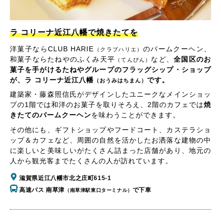
ラ コリーナ近江八幡で焼きたてを
洋菓子ならCLUB HARIE
のバームクーヘン、
（クラブハリエ）
和菓子ならたねやのふくみ天平
など、
全国区のお
（てんびん）
菓子を手がけるたねやグループのフラッグシップ・ショップ
が、ラ コリーナ近江八幡
です。
（おうみはちまん）
建築家・藤森照信氏がデザインしたユニークなメインショッ
プの1階では和洋のお菓子を取りそろえ、2階のカフェでは
焼
きたてのバームクーヘン
を味わうことができます。
その他にも、ギフトショップやフードコート、カステラショ
ップ＆カフェなど、周囲の自然を活かしたお洒落な建物の中
に楽しいと美味しいがたくさん詰まった店舗があり、地元の
人から観光客までたくさんの人が訪れています。
滋賀県近江八幡市北之庄町615-1
高速バス 南草津
で下車
（南草津駅東口ターミナル）