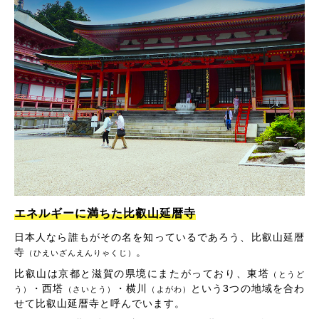
エネルギーに満ちた比叡山延暦寺
日本人なら誰もがその名を知っているであろう、比叡山延暦
寺
。
（ひえいざんえんりゃくじ）
比叡山は京都と滋賀の県境にまたがっており、東塔
（とうど
・西塔
・横川
という3つの地域を合わ
う）
（さいとう）
（よがわ）
せて比叡山延暦寺と呼んでいます。