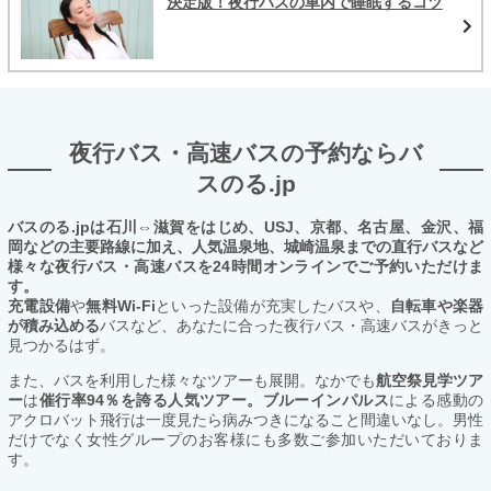
決定版！夜行バスの車内で睡眠するコツ
夜行バス・高速バスの予約ならバ
スのる.jp
バスのる.jpは石川⇔滋賀をはじめ、USJ、京都、名古屋、金沢、福
岡などの主要路線に加え、人気温泉地、城崎温泉までの直行バスなど
様々な夜行バス・高速バスを24時間オンラインでご予約いただけま
す。
充電設備
や
無料Wi-Fi
といった設備が充実したバスや、
自転車や楽器
が積み込める
バスなど、あなたに合った夜行バス・高速バスがきっと
見つかるはず。
また、バスを利用した様々なツアーも展開。なかでも
航空祭見学ツア
ー
は
催行率94％を誇る人気ツアー。ブルーインパルス
による感動の
アクロバット飛行は一度見たら病みつきになること間違いなし。男性
だけでなく女性グループのお客様にも多数ご参加いただいておりま
す。