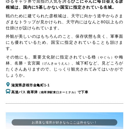
ゆるキャラ界で屈指の人気を誇る
ひこにゃんに毎日会える彦
根城は、国内に5基しかない国宝に指定されている名城。
戦のために建てられた彦根城は、天守に向かう道中からさま
ざまなトラップが見かけられ、天守内にはなんと80以上もの
仕掛けが設けられています。
外観が美しいのはもちろんのこと、保存状態も良く、軍事面
にも優れているため、国宝に指定されていることも頷けま
す。
その他にも、重要文化財に指定されている櫓
や梅
（やぐら）
林、名勝・玄宮園
、城下町など、見どころが
（げんきゅうえん）
たくさんありますので、じっくり観光されてみてはいかがで
しょうか。
滋賀県彦根市金亀町1-1
高速バス 南草津
で下車
（南草津駅東口ターミナル）
お洒落な場所が好きならここは外せない！