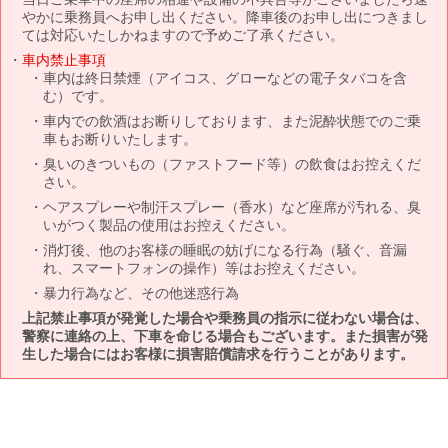
やかに乗務員へお申し出ください。降車後のお申し出につきまし
ては対応いたしかねますので予めご了承ください。
車内禁止事項
車内は終日禁煙（アイコス、グローなどの電子タバコを含
む）です。
車内での飲酒はお断りしております、また泥酔状態でのご乗
車もお断りいたします。
臭いのきついもの（ファストフード等）の飲食はお控えくだ
さい。
ヘアスプレーや制汗スプレー（香水）など座席が汚れる、臭
いがつく製品の使用はお控えください。
消灯後、他のお客様の睡眠の妨げになる行為（騒ぐ、音漏
れ、スマートフォンの操作）等はお控えください。
暴力行為など、その他迷惑行為
上記禁止事項が発覚した場合や乗務員の指示に従わない場合は、
警察に連絡の上、下車を命じる場合もございます。また損害が発
生した場合にはお客様に損害賠償請求を行うことがあります。