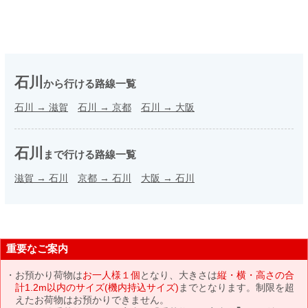
石川
から行ける路線一覧
石川
→
滋賀
石川
→
京都
石川
→
大阪
石川
まで行ける路線一覧
滋賀
→
石川
京都
→
石川
大阪
→
石川
重要なご案内
お預かり荷物は
お一人様１個
となり、大きさは
縦・横・高さの合
計1.2m以内のサイズ(機内持込サイズ)
までとなります。制限を超
えたお荷物はお預かりできません。