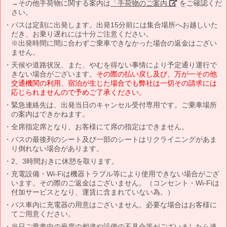
→その他手荷物に関する案内は
「手荷物のご案内」
をご確認くだ
さい。
バスは定刻に出発します。出発15分前には集合場所へお越しいた
だき、お乗り遅れには十分ご注意ください。
※出発時間に間に合わずご乗車できなかった場合の返金はござい
ません。
天候や道路状況、また、やむを得ない事情により予定通り運行で
きない場合がございます。
その際の払い戻し及び、万が一その他
交通機関の利用、宿泊が生じた場合でも弊社は一切その請求には
応じられませんので予めご了承ください。
緊急連絡先は、出発当日のキャンセル受付専用です。ご乗車場所
の案内はできかねます。
全席指定席となり、お客様にて席の指定はできません。
バスの最後列のシート及び一部のシートはリクライニングがあま
り倒れない場合があります。
2、3時間おきに休憩を取ります。
充電設備・Wi-Fiは機器トラブル等により使用できない場合がござ
います。その際のご返金はございません。（コンセント・Wi-Fiは
付加サービスとなり、運賃に含まれていない為。）
バス車内に充電器の用意はございません。必要な場合はお客様に
てご用意ください。
当日ご乗車中の座席の相違や設備の不具合等がございましたら速