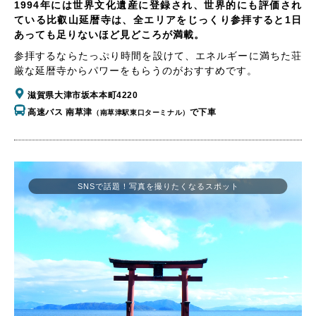
1994年には世界文化遺産に登録され、世界的にも評価され
ている比叡山延暦寺は、全エリアをじっくり参拝すると1日
あっても足りないほど見どころが満載。
参拝するならたっぷり時間を設けて、エネルギーに満ちた荘
厳な延暦寺からパワーをもらうのがおすすめです。
滋賀県大津市坂本本町4220
高速バス 南草津
で下車
（南草津駅東口ターミナル）
SNSで話題！写真を撮りたくなるスポット